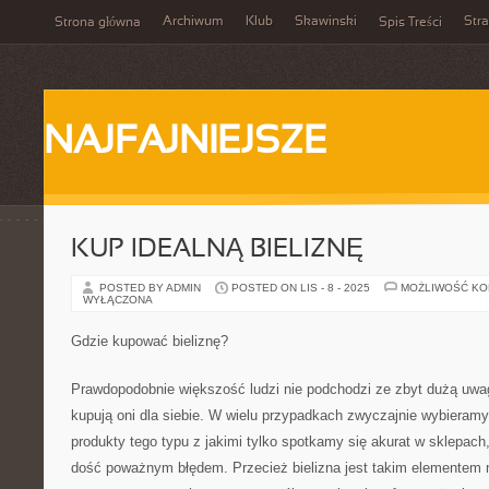
Archiwum
Klub
Skawinski
Str
Strona główna
Spis Treści
NAJFAJNIEJSZE
KUP IDEALNĄ BIELIZNĘ
POSTED BY ADMIN
POSTED ON LIS - 8 - 2025
MOŻLIWOŚĆ K
WYŁĄCZONA
Gdzie kupować bieliznę?
Prawdopodobnie większość ludzi nie podchodzi ze zbyt dużą uwagą
kupują oni dla siebie. W wielu przypadkach zwyczajnie wybieramy
produkty tego typu z jakimi tylko spotkamy się akurat w sklepach,
dość poważnym błędem. Przecież bielizna jest takim elementem 