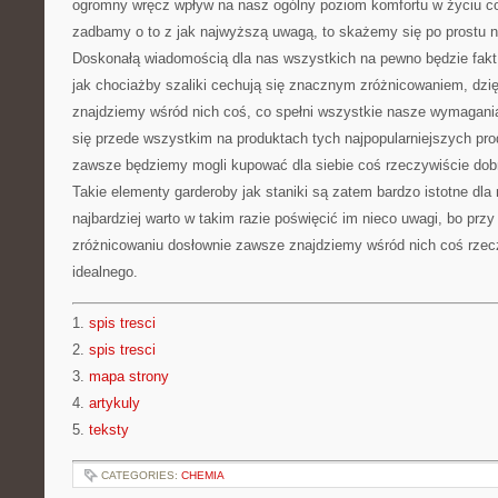
ogromny wręcz wpływ na nasz ogólny poziom komfortu w życiu cod
zadbamy o to z jak najwyższą uwagą, to skażemy się po prostu 
Doskonałą wiadomością dla nas wszystkich na pewno będzie fakt,
jak chociażby szaliki cechują się znacznym zróżnicowaniem, dzi
znajdziemy wśród nich coś, co spełni wszystkie nasze wymagania
się przede wszystkim na produktach tych najpopularniejszych pr
zawsze będziemy mogli kupować dla siebie coś rzeczywiście dob
Takie elementy garderoby jak staniki są zatem bardzo istotne dla
najbardziej warto w takim razie poświęcić im nieco uwagi, bo przy
zróżnicowaniu dosłownie zawsze znajdziemy wśród nich coś rzecz
idealnego.
1.
spis tresci
2.
spis tresci
3.
mapa strony
4.
artykuly
5.
teksty
CATEGORIES:
CHEMIA