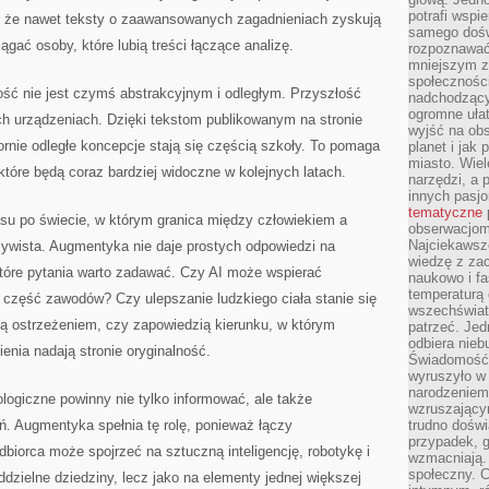
potrafi wspie
ia, że nawet teksty o zaawansowanych zagadnieniach zyskują
samego dośw
ągać osoby, które lubią treści łączące analizę.
rozpoznawać
mniejszym z
społeczności
ść nie jest czymś abstrakcyjnym i odległym. Przyszłość
nadchodzący
ogromne ułat
nych urządzeniach. Dzięki tekstom publikowanym na stronie
wyjść na ob
rnie odległe koncepcje stają się częścią szkoły. To pomaga
planet i jak
miasto. Wiel
które będą coraz bardziej widoczne w kolejnych latach.
narzędzi, a 
innych pasj
tematyczne
su po świecie, w którym granica między człowiekiem a
obserwacjom 
Najciekawsze
zywista. Augmentyka nie daje prostych odpowiedzi na
wiedzę z za
które pytania warto zadawać. Czy AI może wspierać
naukowo i fa
temperaturą 
 część zawodów? Czy ulepszanie ludzkiego ciała stanie się
wszechświata
 ostrzeżeniem, czy zapowiedzią kierunku, w którym
patrzeć. Jed
odbiera nieb
enia nadają stronie oryginalność.
Świadomość,
wyruszyło w
narodzeniem,
logiczne powinny nie tylko informować, ale także
wzruszającym
. Augmentyka spełnia tę rolę, ponieważ łączy
trudno doświ
przypadek, 
dbiorca może spojrzeć na sztuczną inteligencję, robotykę i
wzmacniają.
społeczny. 
dzielne dziedziny, lecz jako na elementy jednej większej