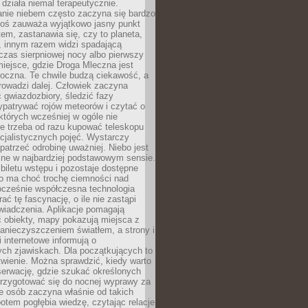
działa niemal terapeutycznie.
anie niebem często zaczyna się bardzo
Ktoś zauważa wyjątkowo jasny punkt
em, zastanawia się, czy to planeta,
, innym razem widzi spadającą
zas sierpniowej nocy albo pierwszy
 miejsce, gdzie Droga Mleczna jest
doczna. Te chwile budzą ciekawość, a
rowadzi dalej. Człowiek zaczyna
gwiazdozbiory, śledzić fazy
ypatrywać rojów meteorów i czytać o
których wcześniej w ogóle nie
e trzeba od razu kupować teleskopu
cjalistycznych pojęć. Wystarczy
patrzeć odrobinę uważniej. Niebo jest
ne w najbardziej podstawowym sensie.
iletu wstępu i pozostaje dostępne
o ma choć trochę ciemności nad
ocześnie współczesna technologia
rać tę fascynację, o ile nie zastąpi
iadczenia. Aplikacje pomagają
 obiekty, mapy pokazują miejsca z
anieczyszczeniem światłem, a strony i
 internetowe informują o
ch zjawiskach. Dla początkujących to
wienie. Można sprawdzić, kiedy warto
serwację, gdzie szukać określonych
 przygotować się do nocnej wyprawy za
e osób zaczyna właśnie od takich
potem pogłębia wiedzę, czytając relacje