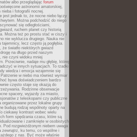
onatów albo przeglądając
forum
poświęcone astronomii amatorskiej,
nieba i fotografii nocnej.
 jest jednak to, że nocne niebo łączy
chwytem. Można podchodzić do niego
scynować się odległościami,
gwiazd, ruchem planet czy historią
. Można też po prostu stać w ciszy i
no nie wyklucza drugiego. Nauka nie
u tajemnicy, lecz często ją pogłębia.
 że światło niektórych gwiazd
 drogę na długo przed naszym
 nie czyni widoku mniej
. Przeciwnie, nadaje mu głębię, której
adczyć w innych sytuacjach. To rzadki
gdy wiedza i emocja wzajemnie się
 Patrzenie w niebo ma również wymiar
Choć bywa doświadczeniem bardzo
wnie często staje się okazją do
rzeżywania. Rodzinne obserwacje
ocne spacery, wyjazdy za miasto,
sjonatów z teleskopami czy publiczne
 organizowane przez lokalne grupy
e budują rodzaj wspólnoty oparty na
To ciekawy kontrast wobec wielu
ch form spędzania czasu, które są
widualizowane i zamknięte w osobistych
h. Pod rozgwieżdżonym niebem uwaga
na zewnątrz, ku temu, co wspólne i
każdego z nas. Być może właśnie