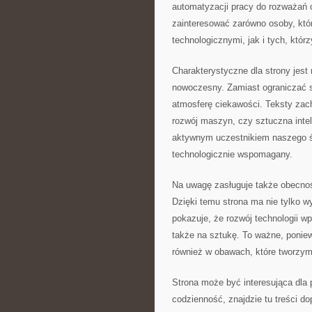
automatyzacji pracy do rozważań
zainteresować zarówno osoby, któ
technologicznymi, jak i tych, któr
Charakterystyczne dla strony jest
nowoczesny. Zamiast ograniczać 
atmosferę ciekawości. Teksty zac
rozwój maszyn, czy sztuczna intel
aktywnym uczestnikiem naszego św
technologicznie wspomagany.
Na uwagę zasługuje także obecno
Dzięki temu strona ma nie tylko 
pokazuje, że rozwój technologii wpł
także na sztukę. To ważne, poniew
również w obawach, które tworzym
Strona może być interesująca dla 
codzienność, znajdzie tu treści 