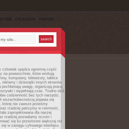
SCRIBE
FACEBOOK
TWITTER
 człowiek spędza ogromną część
ąc na powierzchnie, które emitują
fony, komputery, telewizory, tablice
, reklamy i dziesiątki innych ekranów
 pochłaniają uwagę, organizują pracę,
rozrywki i wypełniają czas. Trudno dziś
bie codzienność bez tych narzędzi,
ch wszechobecnością pojawia się
, której nie zawsze jesteśmy
oraz rzadziej patrzymy w ciemność,
stała zaprojektowana dla naszej
az rzadziej pozwalamy oczom i
ować się ku przestrzeni większej niż
i się w zasięgu cyfrowego interfejsu.