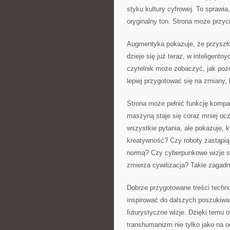
styku kultury cyfrowej. To spraw
oryginalny ton. Strona może przyci
Augmentyka pokazuje, że przyszło
dzieje się już teraz, w inteligent
czytelnik może zobaczyć, jak pozo
lepiej przygotować się na zmiany, 
Strona może pełnić funkcję kompa
maszyną staje się coraz mniej oc
wszystkie pytania, ale pokazuje, 
kreatywność? Czy roboty zastąpią
normą? Czy cyberpunkowe wizje są
zmierza cywilizacja? Takie zagadni
Dobrze przygotowane treści techno
inspirować do dalszych poszukiwań
futurystyczne wizje. Dzięki temu o
transhumanizm nie tylko jako na od