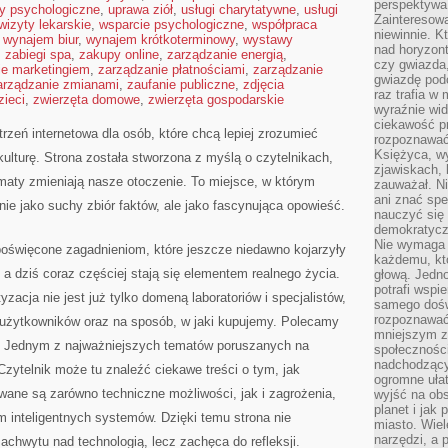
perspektywa 
ty psychologiczne
,
uprawa ziół
,
usługi charytatywne
,
usługi
Zainteresow
wizyty lekarskie
,
wsparcie psychologiczne
,
współpraca
niewinnie. 
,
wynajem biur
,
wynajem krótkoterminowy
,
wystawy
nad horyzont
,
zabiegi spa
,
zakupy online
,
zarządzanie energią
,
czy gwiazda
ie marketingiem
,
zarządzanie płatnościami
,
zarządzanie
gwiazdę podc
arządzanie zmianami
,
zaufanie publiczne
,
zdjęcia
raz trafia w
zieci
,
zwierzęta domowe
,
zwierzęta gospodarskie
wyraźnie wi
ciekawość p
zeń internetowa dla osób, które chcą lepiej zrozumieć
rozpoznawać 
Księżyca, w
kulturę. Strona została stworzona z myślą o czytelnikach,
zjawiskach, 
tomaty zmieniają nasze otoczenie. To miejsce, w którym
zauważał. Ni
ani znać spe
nie jako suchy zbiór faktów, ale jako fascynująca opowieść.
nauczyć się 
demokratycz
Nie wymaga b
poświęcone zagadnieniom, które jeszcze niedawno kojarzyły
każdemu, kt
, a dziś coraz częściej stają się elementem realnego życia.
głową. Jedn
potrafi wspie
acja nie jest już tylko domeną laboratoriów i specjalistów,
samego dośw
rozpoznawać
 użytkowników oraz na sposób, w jaki kupujemy. Polecamy
mniejszym z
. Jednym z najważniejszych tematów poruszanych na
społeczności
nadchodzący
. Czytelnik może tu znaleźć ciekawe treści o tym, jak
ogromne ułat
wane są zarówno techniczne możliwości, jak i zagrożenia,
wyjść na ob
planet i jak
em inteligentnych systemów. Dzięki temu strona nie
miasto. Wiel
narzędzi, a 
achwytu nad technologią, lecz zachęca do refleksji.