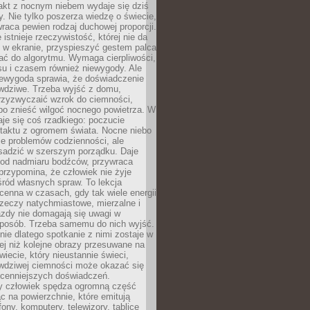
akt z nocnym niebem wydaje się dziś
y. Nie tylko poszerza wiedzę o świecie,
wraca pewien rodzaj duchowej proporcji.
 istnieje rzeczywistość, której nie da
 w ekranie, przyspieszyć gestem palca
ać do algorytmu. Wymaga cierpliwości,
su i czasem również niewygody. Ale
iewygoda sprawia, że doświadczenie
awdziwe. Trzeba wyjść z domu,
rzyzwyczaić wzrok do ciemności,
bo znieść wilgoć nocnego powietrza. W
je się coś rzadkiego: poczucie
ntaktu z ogromem świata. Nocne niebo
je problemów codzienności, ale
sadzić w szerszym porządku. Daje
od nadmiaru bodźców, przywraca
przypomina, że człowiek nie żyje
ród własnych spraw. To lekcja
cenna w czasach, gdy tak wiele energii
rzeczy natychmiastowe, mierzalne i
azdy nie domagają się uwagi w
posób. Trzeba samemu do nich wyjść.
ie dlatego spotkanie z nimi zostaje w
ej niż kolejne obrazy przesuwane na
wiecie, który nieustannie świeci,
awdziwej ciemności może okazać się
jcenniejszych doświadczeń.
 człowiek spędza ogromną część
ąc na powierzchnie, które emitują
fony, komputery, telewizory, tablice