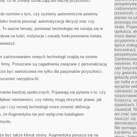
się, co te zmiany oznaczają dla naszej przyszłości.
perspektywę.
codziennymi
przestrzeń, 
ć do rozmów o tym, czy systemy autonomiczne powinny
planów na ju
aleko można posunąć automatyzację decyzji oraz czy
przestają ist
skala. Pojawi
. To ważne tematy, ponieważ technologia nie rozwija się w
upokarza, al
ływa na ludzi, instytucje i zasady funkcjonowania świata.
może dawać 
przypomina 
auważyć.
epoce stałeg
koncentracji
perspektywa 
 zastosowaniem nowych technologii znajdą na stronie
Zainteresow
niewinnie. 
ć firmy. Poruszane są zagadnienia związane z personalizacją
nad horyzont
że być wartościowa nie tylko dla pasjonatów przyszłości,
czy gwiazda
gwiazdę podc
rozumieć narzędzia AI.
raz trafia w
wyraźnie wi
ciekawość p
matów bardziej społecznych. Pojawiają się pytania o to, czy
rozpoznawać 
ębiać nierówności, czy roboty mogą otrzymać prawa, jak
Księżyca, w
zjawiskach, 
je i czy rozwój technologii może zmienić definicję
zauważał. Ni
ani znać spe
a, że Augmentyka nie jest wyłącznie katalogiem
nauczyć się 
amysłu.
demokratycz
Nie wymaga b
każdemu, kt
że być także klimat strony. Augmentyka porusza się na
głową. Jedn