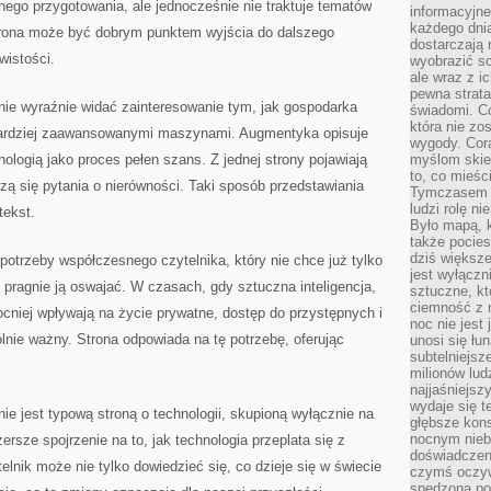
ego przygotowania, ale jednocześnie nie traktuje tematów
informacyjne
każdego dnia
trona może być dobrym punktem wyjścia do dalszego
dostarczają 
wistości.
wyobrazić so
ale wraz z i
pewna strata
nie wyraźnie widać zainteresowanie tym, jak gospodarka
świadomi. C
która nie zo
 bardziej zaawansowanymi maszynami. Augmentyka opisuje
wygody. Cor
ologią jako proces pełen szans. Z jednej strony pojawiają
myślom skier
to, co mieśc
dzą się pytania o nierówności. Taki sposób przedstawiania
Tymczasem n
ludzi rolę ni
tekst.
Było mapą, 
także pocie
dziś większe
otrzeby współczesnego czytelnika, który nie chce już tylko
jest wyłączn
le pragnie ją oswajać. W czasach, gdy sztuczna inteligencja,
sztuczne, kt
ciemność z 
cniej wpływają na życie prywatne, dostęp do przystępnych i
noc nie jest
ólnie ważny. Strona odpowiada na tę potrzebę, oferując
unosi się łu
subtelniejsze
milionów lud
najjaśniejsz
wydaje się 
ie jest typową stroną o technologii, skupioną wyłącznie na
głębsze kons
nocnym nieb
ersze spojrzenie na to, jak technologia przeplata się z
doświadczeni
lnik może nie tylko dowiedzieć się, co dzieje się w świecie
czymś oczyw
spędzona po