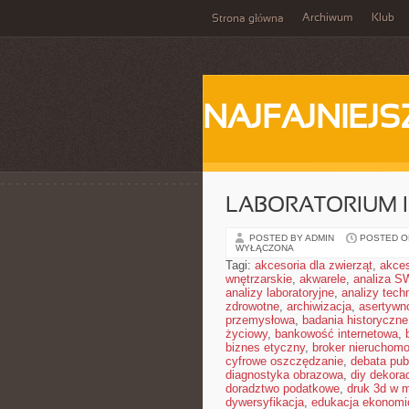
Archiwum
Klub
Strona główna
NAJFAJNIEJS
LABORATORIUM I
POSTED BY ADMIN
POSTED ON
WYŁĄCZONA
Tagi:
akcesoria dla zwierząt
,
akces
wnętrzarskie
,
akwarele
,
analiza S
analizy laboratoryjne
,
analizy tech
zdrowotne
,
archiwizacja
,
asertywn
przemysłowa
,
badania historyczne
życiowy
,
bankowość internetowa
,
biznes etyczny
,
broker nieruchomo
cyfrowe oszczędzanie
,
debata pub
diagnostyka obrazowa
,
diy dekora
doradztwo podatkowe
,
druk 3d w 
dywersyfikacja
,
edukacja ekonomi