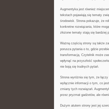
Augmentyka jest również miejsce
tekstach pojawiają się tematy zwi
środowisk. Strona pokazuje, że ro
konkretne rozwiązania, które mogą
złożone tematy stają się bardziej 
Ważną częścią strony są także z
porusza pytania o to, gdzie przeb
transformacją. Czytelnik może za
wpłynąć na przyszłość społeczeńst
nie boją się trudnych pytań.
Strona wyróżnia się tym, że łączy
wyłącznie informacji o tym, co jes
zmiany tych rozwiązań. Augmentyka
przez pryzmat gadżetów, ale równi
Dużym atutem strony jest jej szer