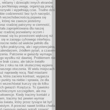
, reklamy i dziesiątki innych ekranów
 pochłaniają uwagę, organizują pracę,
rozrywki i wypełniają czas. Trudno dziś
bie codzienność bez tych narzędzi,
ch wszechobecnością pojawia się
, której nie zawsze jesteśmy
oraz rzadziej patrzymy w ciemność,
stała zaprojektowana dla naszej
az rzadziej pozwalamy oczom i
ować się ku przestrzeni większej niż
i się w zasięgu cyfrowego interfejsu.
ocne niebo od wieków pełniło dla
e tylko praktyczną, ale i egzystencjalną.
kalendarzem, źródłem pytań, a czasem
szenia. Patrzenie w gwiazdy wymaga
go wysiłku niż dawniej. Problemem nie
ie brak czasu, ale także światło
óre z roku na rok skuteczniej wypiera
naszego otoczenia. W wielu miejscach
 już naprawdę nocą. Nad miastami
na, która zaciera kontrast, wygasza
 punkty na niebie i sprawia, że dla
zi wszechświat kurczy się do kilku
ych gwiazd i Księżyca. To zjawisko
technicznym szczegółem, ale ma
ekwencje. Kiedy tracimy kontakt z
em, tracimy też pewien wymiar
a świata, który przez tysiące lat był
istym. A przecież nawet krótka chwila
d ciemnym niebem potrafi zmienić