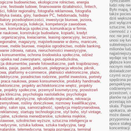
Tymczasem n
logiczne budownictwo
,
ekologiczne rolnictwo
,
energia
ludzi rolę ni
yczne
,
festiwale ludowe
,
finansowanie działalności
,
fintech
,
Było mapą, 
ści
,
folklor regionalny
,
fotografia reklamowa
,
fotografia
także pocie
lityka świata
,
góry
,
hardware PC
,
hebdomada
,
hobby
dziś większe
ubatory przedsiębiorczości
,
inwestycje biurowe
,
jeziora
,
jest wyłączn
ze
,
klimatyzacja
,
kolekcje
,
kompetencje zawodowe
,
sztuczne, kt
owe
,
komunikacja społeczna
,
komunikacja w firmie
,
ciemność z 
je naukowe
,
konstrukcje budowlane
,
kopiarki
,
kredyt
noc nie jest
a organizacyjna
,
kwiaciarnie
,
leasing operacyjny
,
leczenie
,
unosi się łu
regionalne
,
magazyny
,
majsterkowanie w domu
,
manicure
,
subtelniejsze
urowe
,
meble biurowe
,
miejskie ogrodnictwo
,
mobile banking
,
milionów lud
wanie zdrowia
,
natura
,
nieruchomości inwestycyjne
,
najjaśniejsz
a konsumentów
,
ochrona środowiska społeczna
,
odzież
wydaje się 
,
opieka nad zwierzętami
,
opieka przedszkolna
,
głębsze kons
acja dokumentów
,
panele fotowoltaiczne
,
park krajobrazowy
,
nocnym nieb
ieka
,
pasje
,
pastel
,
pedicure
,
pielęgnacja włosów
,
piknik
,
doświadczeni
kowa
,
platformy e-commerce
,
płatności elektroniczne
,
plaże
,
czymś oczyw
elektryczne
,
poradnictwo rodzinne
,
portfel inwestora
,
portrety
spędzona po
,
praca naukowa
,
prawo konsumenckie
,
produkty handmade
,
perspektywę.
itektoniczne
,
projekty architektoniczne wnętrz
,
projekty
codziennymi
e
,
projekty społeczne
,
przemysł kosmetyczny
,
przestrzeń
przestrzeń, 
ia kliniczna
,
psychologia nastolatków
,
psychologia
planów na ju
kodzieło artystyczne
,
rękodzieło regionalne
,
rekreacja
przestają ist
rzemysłowe
,
rośliny doniczkowe
,
rozmowy kwalifikacyjne
,
skala. Pojawi
alny
,
salon spa
,
samorządność
,
spedycja międzynarodowa
,
upokarza, al
 reklamowy
,
startupy technologiczne
,
styl boho
,
styl vintage
,
może dawać 
cjalne
,
szkolenia menedżerskie
,
szkolenia miękkie
,
przypomina 
dstawowe
,
szkolnictwo wyższe
,
sztuczna inteligencja w
epoce stałeg
 medycynie
,
sztuka ludowa
,
sztuka tradycyjna
,
targi
koncentracji
malarskie
,
telemedycyna
,
terapia poznawcza
,
terminal