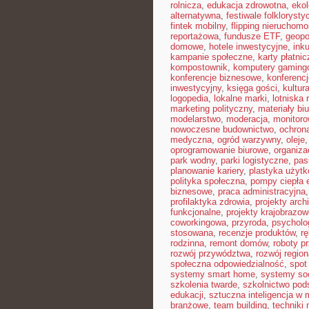
rolnicza
,
edukacja zdrowotna
,
eko
alternatywna
,
festiwale folkloryst
fintek mobilny
,
flipping nieruchomo
reportażowa
,
fundusze ETF
,
geopo
domowe
,
hotele inwestycyjne
,
ink
kampanie społeczne
,
karty płatnic
kompostownik
,
komputery gaming
konferencje biznesowe
,
konferenc
inwestycyjny
,
księga gości
,
kultur
logopedia
,
lokalne marki
,
lotniska 
marketing polityczny
,
materiały bi
modelarstwo
,
moderacja
,
monitoro
nowoczesne budownictwo
,
ochron
medyczna
,
ogród warzywny
,
oleje
oprogramowanie biurowe
,
organiz
park wodny
,
parki logistyczne
,
pas
planowanie kariery
,
plastyka użyt
polityka społeczna
,
pompy ciepła 
biznesowe
,
praca administracyjna
profilaktyka zdrowia
,
projekty arch
funkcjonalne
,
projekty krajobrazow
coworkingowa
,
przyroda
,
psycholog
stosowana
,
recenzje produktów
,
rę
rodzinna
,
remont domów
,
roboty p
rozwój przywództwa
,
rozwój region
społeczna odpowiedzialność
,
spot
systemy smart home
,
systemy so
szkolenia twarde
,
szkolnictwo po
edukacji
,
sztuczna inteligencja w
branżowe
,
team building
,
techniki 