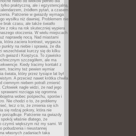
ocne niebo od wieków pełniło dla
e tylko praktyczną, ale i egzystencjalną.
kalendarzem, źródłem pytań, a czasem
szenia. Patrzenie w gwiazdy wymaga
go wysiłku niż dawniej. Problemem nie
ie brak czasu, ale także światło
óre z roku na rok skuteczniej wypiera
naszego otoczenia. W wielu miejscach
 już naprawdę nocą. Nad miastami
na, która zaciera kontrast, wygasza
 punkty na niebie i sprawia, że dla
zi wszechświat kurczy się do kilku
ych gwiazd i Księżyca. To zjawisko
technicznym szczegółem, ale ma
ekwencje. Kiedy tracimy kontakt z
em, tracimy też pewien wymiar
a świata, który przez tysiące lat był
istym. A przecież nawet krótka chwila
d ciemnym niebem potrafi zmienić
 Człowiek nagle widzi, że nad jego
 sprawami rozciąga się ogromna
obojętna wobec pośpiechu, sporów i
tro. Nie chodzi o to, że problemy
nieć, lecz o to, że zmienia się ich
a się rodzaj pokory, która nie
e porządkuje. Patrzenie na gwiazdy
spokój właśnie dlatego, że
o czymś większym niż my sami. W
o pobudzenia i nieustannej
 na własnych zadaniach taka