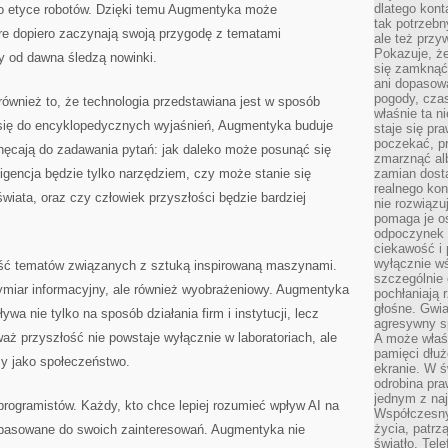
dlatego kont
 o etyce robotów. Dzięki temu Augmentyka może
tak potrzebn
re dopiero zaczynają swoją przygodę z tematami
ale też przy
Pokazuje, że
zy od dawna śledzą nowinki.
się zamknąć
ani dopasow
pogody, cza
 również to, że technologia przedstawiana jest w sposób
właśnie ta n
się do encyklopedycznych wyjaśnień, Augmentyka buduje
staje się pr
poczekać, p
hęcają do zadawania pytań: jak daleko może posunąć się
zmarznąć al
igencja będzie tylko narzędziem, czy może stanie się
zamian dosta
realnego ko
iata, oraz czy człowiek przyszłości będzie bardziej
nie rozwiązu
pomaga je o
odpoczynek 
ciekawość i 
wyłącznie wś
ść tematów związanych z sztuką inspirowaną maszynami.
szczególnie 
wymiar informacyjny, ale również wyobrażeniowy. Augmentyka
pochłaniają 
głośne. Gwi
ywa nie tylko na sposób działania firm i instytucji, lecz
agresywny s
aż przyszłość nie powstaje wyłącznie w laboratoriach, ale
A może właśn
pamięci dłuż
y jako społeczeństwo.
ekranie. W ś
odrobina pr
jednym z na
programistów. Każdy, kto chce lepiej rozumieć wpływ AI na
Współczesny
życia, patrz
dopasowane do swoich zainteresowań. Augmentyka nie
światło. Tele