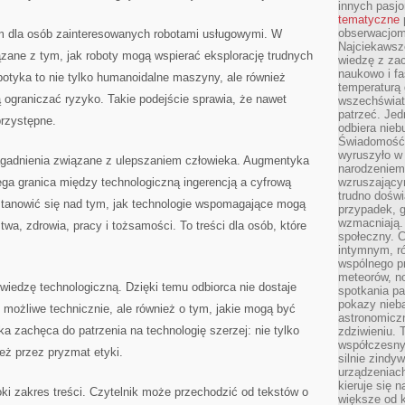
innych pasj
tematyczne
obserwacjom 
m dla osób zainteresowanych robotami usługowymi. W
Najciekawsze
ązane z tym, jak roboty mogą wspierać eksplorację trudnych
wiedzę z za
naukowo i fa
botyka to nie tylko humanoidalne maszyny, ale również
temperaturą 
 ograniczać ryzyko. Takie podejście sprawia, że nawet
wszechświata
patrzeć. Jed
przystępne.
odbiera nieb
Świadomość,
wyruszyło w
agadnienia związane z ulepszaniem człowieka. Augmentyka
narodzeniem,
iega granica między technologiczną ingerencją a cyfrową
wzruszającym
trudno doświ
stanowić się nad tym, jak technologie wspomagające mogą
przypadek, 
wzmacniają.
wa, zdrowia, pracy i tożsamości. To treści dla osób, które
społeczny. 
intymnym, ró
wspólnego p
meteorów, n
 wiedzę technologiczną. Dzięki temu odbiorca nie dostaje
spotkania pa
pokazy nieba
t możliwe technicznie, ale również o tym, jakie mogą być
astronomiczn
 zachęca do patrzenia na technologię szerzej: nie tylko
zdziwieniu. 
współczesny
eż przez pryzmat etyki.
silnie zindy
urządzeniac
kieruje się 
oki zakres treści. Czytelnik może przechodzić od tekstów o
większe od 