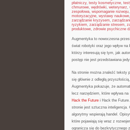
płatniczy
,
testy kosmetyczne
,
tes
chmurowe
,
wędrówki
,
weterynarz
,
zespołowa
,
wspomaganie rozwoju
motoryzacyjne
,
wystawy naukowe
zarządzanie kryzysem
,
zarządzan
ryzykiem
,
zarządzanie stresem
,
z
produktowe
,
zdrowie psychiczne d
Augmentyka to nowoczesna przestr
świat robotyki oraz jego wpływ na 
którzy interesują się tym, jak au
postęp nie jest przedstawiana jedy
Na stronie można znaleźć teksty 
się głównie z odległą przyszłością
Augmentyka pokazuje, że automatyz
lecz narzędziem, które wpływa na
Hack the Future
i Hack the Future
stronie jest sztuczna inteligencja
algorytmy wspierają handel. Opisy
które pojawiają się wraz z rozwoj
ogranicza się do bezkrytycznego z