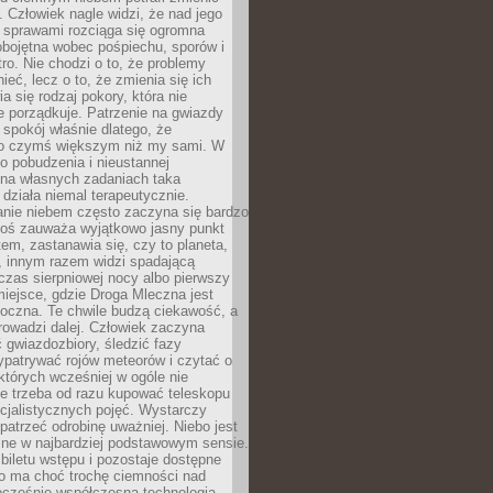
 Człowiek nagle widzi, że nad jego
 sprawami rozciąga się ogromna
obojętna wobec pośpiechu, sporów i
tro. Nie chodzi o to, że problemy
nieć, lecz o to, że zmienia się ich
a się rodzaj pokory, która nie
e porządkuje. Patrzenie na gwiazdy
spokój właśnie dlatego, że
o czymś większym niż my sami. W
o pobudzenia i nieustannej
 na własnych zadaniach taka
działa niemal terapeutycznie.
anie niebem często zaczyna się bardzo
Ktoś zauważa wyjątkowo jasny punkt
em, zastanawia się, czy to planeta,
, innym razem widzi spadającą
zas sierpniowej nocy albo pierwszy
 miejsce, gdzie Droga Mleczna jest
doczna. Te chwile budzą ciekawość, a
rowadzi dalej. Człowiek zaczyna
gwiazdozbiory, śledzić fazy
ypatrywać rojów meteorów i czytać o
których wcześniej w ogóle nie
e trzeba od razu kupować teleskopu
cjalistycznych pojęć. Wystarczy
patrzeć odrobinę uważniej. Niebo jest
ne w najbardziej podstawowym sensie.
iletu wstępu i pozostaje dostępne
o ma choć trochę ciemności nad
ocześnie współczesna technologia