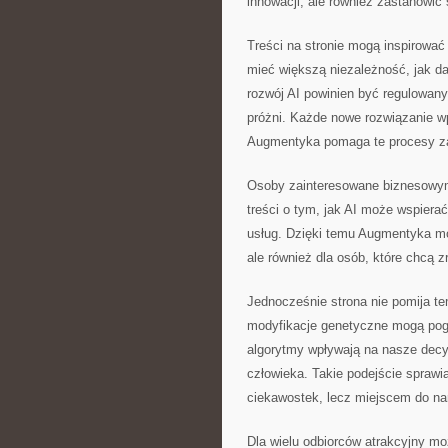
innowacji, ale również zastanowić 
Treści na stronie mogą inspirowa
mieć większą niezależność, jak d
rozwój AI powinien być regulowany
próżni. Każde nowe rozwiązanie wp
Augmentyka pomaga te procesy z
Osoby zainteresowane biznesowym
treści o tym, jak AI może wspiera
usług. Dzięki temu Augmentyka mo
ale również dla osób, które chcą z
Jednocześnie strona nie pomija te
modyfikacje genetyczne mogą pogł
algorytmy wpływają na nasze decyz
człowieka. Takie podejście sprawi
ciekawostek, lecz miejscem do n
Dla wielu odbiorców atrakcyjny mo