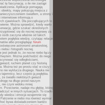
rać tę fascynację, o ile nie zastąpi
iadczenia. Aplikacje pomagają
 obiekty, mapy pokazują miejsca z
anieczyszczeniem światłem, a strony i
 internetowe informują o
ch zjawiskach. Dla początkujących to
wienie. Można sprawdzić, kiedy warto
serwację, gdzie szukać określonych
 przygotować się do nocnej wyprawy za
e osób zaczyna właśnie od takich
potem pogłębia wiedzę, czytając relacje
onatów albo przeglądając
forum
poświęcone astronomii amatorskiej,
nieba i fotografii nocnej.
 jest jednak to, że nocne niebo łączy
chwytem. Można podchodzić do niego
scynować się odległościami,
gwiazd, ruchem planet czy historią
. Można też po prostu stać w ciszy i
no nie wyklucza drugiego. Nauka nie
u tajemnicy, lecz często ją pogłębia.
 że światło niektórych gwiazd
 drogę na długo przed naszym
 nie czyni widoku mniej
. Przeciwnie, nadaje mu głębię, której
adczyć w innych sytuacjach. To rzadki
gdy wiedza i emocja wzajemnie się
 Patrzenie w niebo ma również wymiar
Choć bywa doświadczeniem bardzo