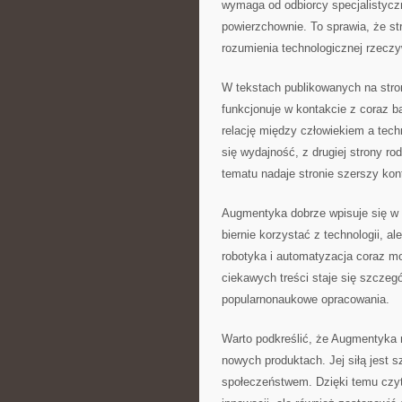
wymaga od odbiorcy specjalistyczn
powierzchownie. To sprawia, że s
rozumienia technologicznej rzeczy
W tekstach publikowanych na stro
funkcjonuje w kontakcie z coraz
relację między człowiekiem a techn
się wydajność, z drugiej strony ro
tematu nadaje stronie szerszy kon
Augmentyka dobrze wpisuje się w p
biernie korzystać z technologii, a
robotyka i automatyzacja coraz mo
ciekawych treści staje się szczeg
popularnonaukowe opracowania.
Warto podkreślić, że Augmentyka n
nowych produktach. Jej siłą jest sz
społeczeństwem. Dzięki temu czyte