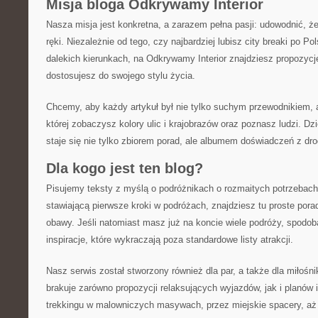
Misja bloga Odkrywamy Interior
Nasza misja jest konkretna, a zarazem pełna pasji: udowodnić, że
ręki. Niezależnie od tego, czy najbardziej lubisz city breaki po P
dalekich kierunkach, na Odkrywamy Interior znajdziesz propozycje
dostosujesz do swojego stylu życia.
Chcemy, aby każdy artykuł był nie tylko suchym przewodnikiem, al
której zobaczysz kolory ulic i krajobrazów oraz poznasz ludzi. D
staje się nie tylko zbiorem porad, ale albumem doświadczeń z dro
Dla kogo jest ten blog?
Pisujemy teksty z myślą o podróżnikach o rozmaitych potrzebach.
stawiającą pierwsze kroki w podróżach, znajdziesz tu proste porad
obawy. Jeśli natomiast masz już na koncie wiele podróży, spodoba
inspiracje, które wykraczają poza standardowe listy atrakcji.
Nasz serwis został stworzony również dla par, a także dla miłośni
brakuje zarówno propozycji relaksujących wyjazdów, jak i planów
trekkingu w malowniczych masywach, przez miejskie spacery, aż