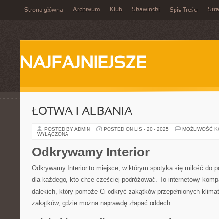
Archiwum
Klub
Skawinski
Str
Strona główna
Spis Treści
NAJFAJNIEJSZE
ŁOTWA I ALBANIA
POSTED BY ADMIN
POSTED ON LIS - 20 - 2025
MOŻLIWOŚĆ 
WYŁĄCZONA
Odkrywamy Interior
Odkrywamy Interior to miejsce, w którym spotyka się miłość do p
dla każdego, kto chce częściej podróżować. To internetowy kompa
dalekich, który pomoże Ci odkryć zakątków przepełnionych klima
zakątków, gdzie można naprawdę złapać oddech.