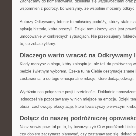
Zachęcamy do komentowania, dzielenia się wątpliwościami oraz 
wspomnień z podróży, bo wierzymy, że wspólnie możemy odkryć 
Autorzy Odkrywamy Interior to miłośnicy podróży, którzy stale szu
spisują historie, które przeżyli. Dzięki temu każdy wpis jest pra
umocowanie w konkretnych sytuacjach. Nie przepisujemy folder
to, co zobaczyliśmy.
Dlaczego warto wracać na Odkrywamy I
Kiedy marzysz o blogu, który zainspiruje, ale też da praktyczną 
będzie świetnym wyborem. Czeka tu na Ciebie destynacje znane i
zestawienia, a do tego emocjonalne relacje, które dodają odwagi.
Wyróżnia nas połączenie pasji i rzetelności. Dokładnie sprawdzam
jednocześnie pozostawiamy w nich miejsce na emocje. Dzięki tem
obraz, zachowując ekscytację, która towarzyszy pierwszym kro
Dołącz do naszej podróżniczej opowieśc
Nasz serwis powstał po to, by towarzyszyć Ci w podróżach bliskich
czy dopiero zaczynasz planować, czy zastanawiasz się, dokąd p