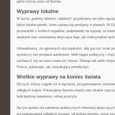
gdzie można uciec od tłumów.
Wyprawy lokalne
W duchu „podróży bliskich i dalekich” przybliżamy nie tylko egzot
także lokalne perełki, które zazwyczaj pomijamy w planach. W Od
przewodniki z krótkich wypadów, podpowiedzi na wypady za miast
weekend oraz zestawienia dotyczące tego, jak maksymalnie wykor
Udowadniamy, że ogromnych oszczędności, aby poczuć smak po
wystarczy tani przejazd autobusem, lekki bagaż podręczny i chęć 
zachwycić się na nowo znane już miasta. Dlatego tak wiele miej
Polsce, pokazując, jak zaskakujące potrafią być.
Wielkie wyprawy na koniec świata
Dla tych, którzy ciągnie ich w egzotykę, przygotowujemy rozbudo
odległych krajów. Pokazujemy barwne miasta oraz lokalne zwycz
była bardziej świadoma i silniej przeżyta.
Na tym portalu nie zabraknie praktycznych informacji dotyczący
przygotowywania odległych wypraw: od wyboru terminu, przez szuk