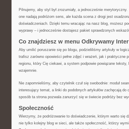
Pilnujemy, aby styl był zrozumiały, a jednocześnie merytoryczny.
one nadają podróżom sens, ale każda scena z drogi jest osadzon
doświadczeniach. Dzięki temu wracając na nasz blog, możesz poc
wyprawy – i jednocześnie dostajesz pakiet sprawdzonych wskaz
Co znajdziesz w menu Odkrywamy Inter
Aby umilić poruszanie się po blogu, podzieliliśmy artykuły w logic
trafisz zarówno opowieści pełne zdjęć i wrażeń, jak i praktyczne
regionu, który Cię ciekawi, a system podpowie powiązane teksty, k
wzajemnie.
Nie zapomnieliśmy, aby czytelnik czuł się swobodnie: moduł sea
interesujący temat, a linki do podobnych artykułów zachęcają do
sposób ta strona pozwala zanurzyć się w świecie podróży bez w
Społeczność
Wierzymy, że podróżowanie to doświadczenie, którym warto się dzi
nie tylko kolejny blog w sieci, ale także społeczność, którzy wym