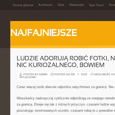
Archiwum
Klub
Skawinski
Str
Strona główna
Spis Treści
NAJFAJNIEJSZE
LUDZIE ADORUJĄ ROBIĆ FOTKI, 
NIC KURIOZALNEGO, BOWIEM
POSTED BY ADMIN
POSTED ON SIE - 7 - 2025
MOŻLIWOŚĆ K
WYŁĄCZONA
Coraz więcej osób obecnie odjeżdża natychmiast za granicę. Nie
Mieszkańcy nadzwyczaj cyklicznie odjeżdżają ze swojego narodow
za granicą. Dzieje się tak z różnych przyczyn, czasami ludzie wy
poszukując renomowanych uczelni, czasami robią to z powodów i