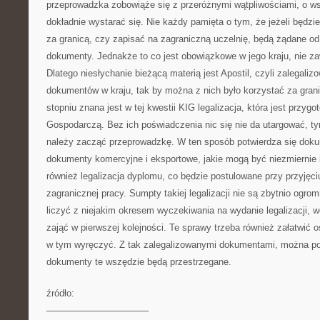
przeprowadzka zobowiąże się z przeróżnymi wątpliwościami, o ws
dokładnie wystarać się. Nie każdy pamięta o tym, że jeżeli będzie
za granicą, czy zapisać na zagraniczną uczelnię, będą żądane od
dokumenty. Jednakże to co jest obowiązkowe w jego kraju, nie z
Dlatego niesłychanie bieżącą materią jest Apostil, czyli zalegaliz
dokumentów w kraju, tak by można z nich było korzystać za gra
stopniu znana jest w tej kwestii KIG legalizacja, która jest przy
Gospodarczą. Bez ich poświadczenia nic się nie da utargować, t
należy zacząć przeprowadzkę. W ten sposób potwierdza się doku
dokumenty komercyjne i eksportowe, jakie mogą być niezmiernie i
również legalizacja dyplomu, co będzie postulowane przy przyjęci
zagranicznej pracy. Sumpty takiej legalizacji nie są zbytnio ogro
liczyć z niejakim okresem wyczekiwania na wydanie legalizacji, 
zająć w pierwszej kolejności. Te sprawy trzeba również załatwić o
w tym wyręczyć. Z tak zalegalizowanymi dokumentami, można pod
dokumenty te wszędzie będą przestrzegane.
źródło:
———————————