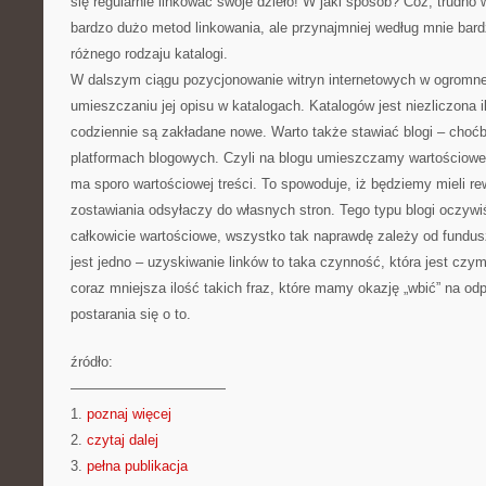
się regularnie linkować swoje dzieło! W jaki sposób? Cóż, trudno 
bardzo dużo metod linkowania, ale przynajmniej według mnie ba
różnego rodzaju katalogi.
W dalszym ciągu pozycjonowanie witryn internetowych w ogromnej
umieszczaniu jej opisu w katalogach. Katalogów jest niezliczona 
codziennie są zakładane nowe. Warto także stawiać blogi – cho
platformach blogowych. Czyli na blogu umieszczamy wartościowe 
ma sporo wartościowej treści. To spowoduje, iż będziemy mieli r
zostawiania odsyłaczy do własnych stron. Tego typu blogi oczyw
całkowicie wartościowe, wszystko tak naprawdę zależy od fundus
jest jedno – uzyskiwanie linków to taka czynność, która jest czy
coraz mniejsza ilość takich fraz, które mamy okazję „wbić” na od
postarania się o to.
źródło:
———————————
1.
poznaj więcej
2.
czytaj dalej
3.
pełna publikacja