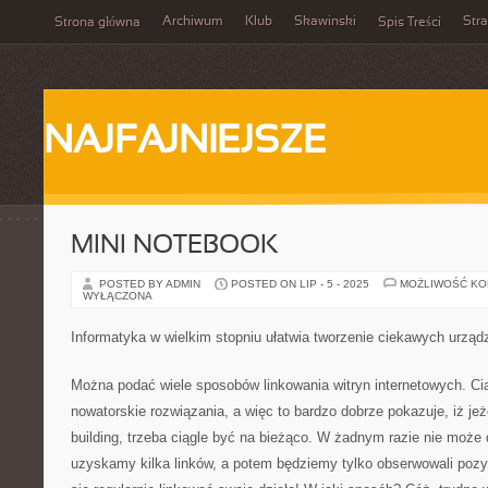
Archiwum
Klub
Skawinski
Str
Strona główna
Spis Treści
NAJFAJNIEJSZE
MINI NOTEBOOK
POSTED BY ADMIN
POSTED ON LIP - 5 - 2025
MOŻLIWOŚĆ K
WYŁĄCZONA
Informatyka w wielkim stopniu ułatwia tworzenie ciekawych urząd
Można podać wiele sposobów linkowania witryn internetowych. C
nowatorskie rozwiązania, a więc to bardzo dobrze pokazuje, iż jeż
building, trzeba ciągle być na bieżąco. W żadnym razie nie może d
uzyskamy kilka linków, a potem będziemy tylko obserwowali pozy