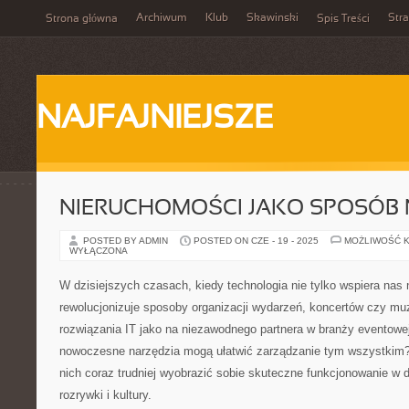
Archiwum
Klub
Skawinski
Str
Strona główna
Spis Treści
NAJFAJNIEJSZE
NIERUCHOMOŚCI JAKO SPOSÓB 
POSTED BY ADMIN
POSTED ON CZE - 19 - 2025
MOŻLIWOŚĆ 
WYŁĄCZONA
W dzisiejszych czasach, kiedy technologia nie tylko wspiera nas n
rewolucjonizuje sposoby organizacji wydarzeń, koncertów czy m
rozwiązania IT jako na niezawodnego partnera w branży eventowej
nowoczesne narzędzia mogą ułatwić zarządzanie tym wszystkim?
nich coraz trudniej wyobrazić sobie skuteczne funkcjonowanie w
rozrywki i kultury.