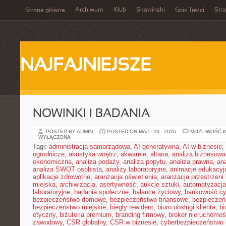
Archiwum
Klub
Skawinski
Str
Strona główna
Spis Treści
NAJFAJNIEJSZE
NOWINKI I BADANIA
POSTED BY ADMIN
POSTED ON MAJ - 23 - 2026
MOŻLIWOŚĆ 
WYŁĄCZONA
Tagi:
administracja samorządowa
,
AI generatywna
,
AI w biznesie
,
ogrodnicze
,
akustyka wnętrz
,
akwarele
,
altana
,
analiza biznesowa
ekonomiczna
,
analiza podaży
,
analiza popytu
,
analiza prawna
,
an
analiza SWOT osobista
,
analizy laboratoryjne
,
animacje edukacyj
aplikacje zdrowotne
,
aranżacja oświetlenia
,
aranżacja przestrzeni 
miejska
,
archiwizacja
,
asertywność
,
aukcje sztuki
,
automatyzacj
laboratoryjne
,
badania społeczne
,
balance życiowy
,
bankowość cy
bezpieczeństwo domowe
,
bezpieczeństwo finansowe
,
bezpieczeń
bezpieczeństwo miejskie
,
biegły rewident
,
biuro obsługi klienta
,
bi
etyczny
,
biżuteria premium
,
branding firmowy
,
broker nieruchomoś
zawodowy
,
CSR globalny
,
CSR w biznesie
,
cyberbezpieczeństwo