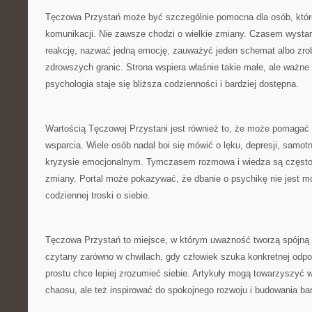
Tęczowa Przystań może być szczególnie pomocna dla osób, które
komunikacji. Nie zawsze chodzi o wielkie zmiany. Czasem wystar
reakcję, nazwać jedną emocję, zauważyć jeden schemat albo zrob
zdrowszych granic. Strona wspiera właśnie takie małe, ale ważn
psychologia staje się bliższa codzienności i bardziej dostępna.
Wartością Tęczowej Przystani jest również to, że może pomaga
wsparcia. Wiele osób nadal boi się mówić o lęku, depresji, samot
kryzysie emocjonalnym. Tymczasem rozmowa i wiedza są często
zmiany. Portal może pokazywać, że dbanie o psychikę nie jest m
codziennej troski o siebie.
Tęczowa Przystań to miejsce, w którym uważność tworzą spójną
czytany zarówno w chwilach, gdy człowiek szuka konkretnej odpow
prostu chce lepiej zrozumieć siebie. Artykuły mogą towarzyszy
chaosu, ale też inspirować do spokojnego rozwoju i budowania ba