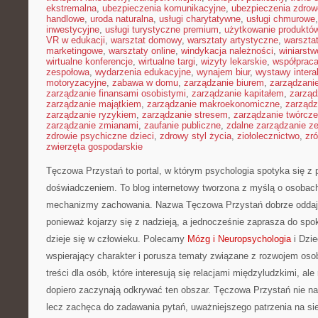
ekstremalna
,
ubezpieczenia komunikacyjne
,
ubezpieczenia zdrow
handlowe
,
uroda naturalna
,
usługi charytatywne
,
usługi chmurowe
inwestycyjne
,
usługi turystyczne premium
,
użytkowanie produktó
VR w edukacji
,
warsztat domowy
,
warsztaty artystyczne
,
warsztat
marketingowe
,
warsztaty online
,
windykacja należności
,
winiarstw
wirtualne konferencje
,
wirtualne targi
,
wizyty lekarskie
,
współpraca
zespołowa
,
wydarzenia edukacyjne
,
wynajem biur
,
wystawy inter
motoryzacyjne
,
zabawa w domu
,
zarządzanie biurem
,
zarządzan
zarządzanie finansami osobistymi
,
zarządzanie kapitałem
,
zarząd
zarządzanie majątkiem
,
zarządzanie makroekonomiczne
,
zarządz
zarządzanie ryzykiem
,
zarządzanie stresem
,
zarządzanie twórcze
zarządzanie zmianami
,
zaufanie publiczne
,
zdalne zarządzanie z
zdrowie psychiczne dzieci
,
zdrowy styl życia
,
ziołolecznictwo
,
zr
zwierzęta gospodarskie
Tęczowa Przystań to portal, w którym psychologia spotyka się z
doświadczeniem. To blog internetowy tworzona z myślą o osobac
mechanizmy zachowania. Nazwa Tęczowa Przystań dobrze oddaje
ponieważ kojarzy się z nadzieją, a jednocześnie zaprasza do sp
dzieje się w człowieku. Polecamy
Mózg i Neuropsychologia
i Dzi
wspierający charakter i porusza tematy związane z rozwojem oso
treści dla osób, które interesują się relacjami międzyludzkimi, ale
dopiero zaczynają odkrywać ten obszar. Tęczowa Przystań nie n
lecz zachęca do zadawania pytań, uważniejszego patrzenia na sie