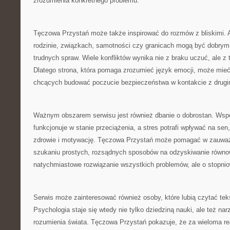
zrozumienia konkretnego problemu.
Tęczowa Przystań może także inspirować do rozmów z bliskimi. 
rodzinie, związkach, samotności czy granicach mogą być dobry
trudnych spraw. Wiele konfliktów wynika nie z braku uczuć, ale z 
Dlatego strona, która pomaga zrozumieć język emocji, może mieć
chcących budować poczucie bezpieczeństwa w kontakcie z drugi
Ważnym obszarem serwisu jest również dbanie o dobrostan. Wsp
funkcjonuje w stanie przeciążenia, a stres potrafi wpływać na sen,
zdrowie i motywację. Tęczowa Przystań może pomagać w zauważa
szukaniu prostych, rozsądnych sposobów na odzyskiwanie równow
natychmiastowe rozwiązanie wszystkich problemów, ale o stopniow
Serwis może zainteresować również osoby, które lubią czytać tek
Psychologia staje się wtedy nie tylko dziedziną nauki, ale też n
rozumienia świata. Tęczowa Przystań pokazuje, że za wieloma rea