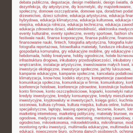
debata publiczna
,
degustacje
,
design meblarski
,
design światła
,
d
dezynfekcja
,
diy artystyczne
,
diy kosmetyki
,
diy majsterkowanie
,
społeczny
,
domowe oszczędzanie
,
domowe spa
,
doradztwo poda
drzewnictwo
,
dzieci szkolne
,
edukacja artystyczna
,
edukacja fina
hybrydowa
,
edukacja klimatyczna
,
edukacja kulturowa
,
edukacja
miejska
,
edukacja rolnicza
,
edukacja techniczna
,
edukacja zawo
edukacja zdrowotna dzieci
,
elektromobilność
,
elektronika medycz
eventy kulturalne
,
eventy społeczne
,
eventy sportowe
,
fashion sh
festiwale nauki
,
finanse korporacyjne
,
finanse publiczne
,
finansow
finansowanie nauki
,
fintech
,
fotografia artystyczna
,
fotografia kuli
fotografia reportażowa
,
fotowoltaika materiały
,
fundusze inkubacyj
gospodarka komunalna
,
gry edukacyjne mobilne
,
gry edukacyjne o
hebdomada
,
hobby kreatywne
,
hobby ogrodnicze
,
hotele bizneso
infrastruktura drogowa
,
inkubatory przedsiębiorczości
,
inkubatory 
wnętrzarskie
,
instalacje artystyczne
,
inwestowanie małych kwot
,
inwestycje ekologiczne
,
inwestycje społeczne
,
jachty luksusowe
,
kampanie edukacyjne
,
kampanie społeczne
,
kancelaria podatkow
klimatyzacja
,
know-how
,
kodeks etyczny
,
kompetencje zawodowe
komunikacja społeczna
,
komunikacja w firmie
,
komunikatory
,
kon
konferencje hotelowe
,
konferencje zdrowotne
,
konstrukcje budowl
konto firmowe
,
konto oszczędnościowe
,
kopiarki
,
kosmetyki natur
kredyty inwestycyjne
,
kredyty konsumpcyjne
,
kredyty mieszkani
inwestycyjne
,
kryptowaluty w inwestycjach
,
księga gości
,
kuchni
sezonowa
,
kultura cyfrowa
,
kultura miejska
,
kultura online
,
kultur
specjalistyczne
,
laptopy
,
leasing operacyjny
,
leczenie
,
liceum
,
lot
marketing internetowy
,
marketing polityczny
,
materiały biurowe
,
me
ogrodowe
,
medycyna naturalna
,
mentoring
,
mentoring zawodowy
,
ogrodnictwo
,
mikroekonomia
,
mikroelektronika
,
mikrofinanse
,
mod
monitoring rynku inwestycji
,
multimedia edukacyjne
,
multimedia ku
edukacji
,
nowoczesne biuro
,
ochrona danych osobowych
,
ochrona