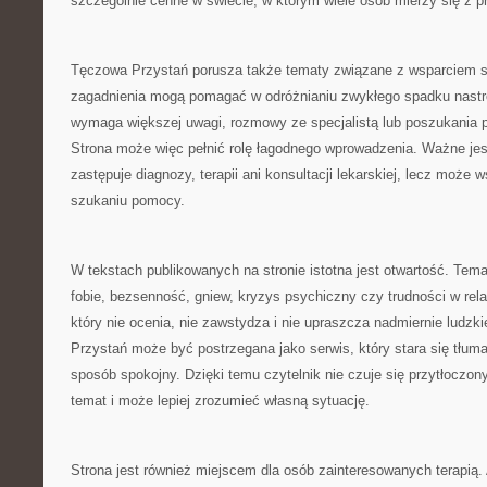
szczególnie cenne w świecie, w którym wiele osób mierzy się z pr
Tęczowa Przystań porusza także tematy związane z wsparciem 
zagadnienia mogą pomagać w odróżnianiu zwykłego spadku nastroj
wymaga większej uwagi, rozmowy ze specjalistą lub poszukania p
Strona może więc pełnić rolę łagodnego wprowadzenia. Ważne jest 
zastępuje diagnozy, terapii ani konsultacji lekarskiej, lecz może 
szukaniu pomocy.
W tekstach publikowanych na stronie istotna jest otwartość. Temat
fobie, bezsenność, gniew, kryzys psychiczny czy trudności w rel
który nie ocenia, nie zawstydza i nie upraszcza nadmiernie ludz
Przystań może być postrzegana jako serwis, który stara się tłu
sposób spokojny. Dzięki temu czytelnik nie czuje się przytłoczon
temat i może lepiej zrozumieć własną sytuację.
Strona jest również miejscem dla osób zainteresowanych terapią.