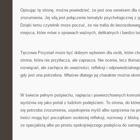
Opisując tę stronę, można powiedzieć, że jest ona serwisem dla
zrozumienia. Jej siłą jest połączenie tematyki psychologicznej z 
Dzięki temu czytelnik może poczuć, że nie trafia do bezosobowego
miejsca, które mówi o sprawach ważnych, delikatnych i bardzo lu
Tęczowa Przystań może być dobrym wyborem dla osób, które ch
strona, która nie przytłacza, ale zaprasza. Nie ocenia, lecz tłum
rozwiązań, ale zachęca do uważności, refleksji i odpowiedzialne
gdy jest ona potrzebna. Właśnie dlatego jej charakter można okreś
W świecie pełnym pośpiechu, napięcia i powierzchownych komun
wyróżnia się jako portal z ludzkim podejściem. To strona, do któ
się potrzeba zrozumienia, uspokojenia myśli albo spojrzenia na pro
treści mogą być początkiem osobistej refleksji, rozmowy z bliską 
ze specjalistą albo po prostu spokojniejszego podejścia do sameg