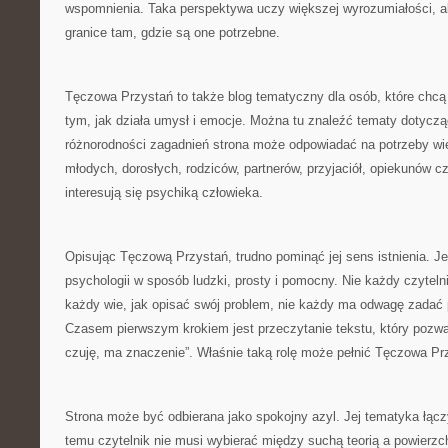
wspomnienia. Taka perspektywa uczy większej wyrozumiałości, a
granice tam, gdzie są one potrzebne.
Tęczowa Przystań to także blog tematyczny dla osób, które chcą 
tym, jak działa umysł i emocje. Można tu znaleźć tematy dotyczą
różnorodności zagadnień strona może odpowiadać na potrzeby wie
młodych, dorosłych, rodziców, partnerów, przyjaciół, opiekunów c
interesują się psychiką człowieka.
Opisując Tęczową Przystań, trudno pominąć jej sens istnienia. Jes
psychologii w sposób ludzki, prosty i pomocny. Nie każdy czytelni
każdy wie, jak opisać swój problem, nie każdy ma odwagę zadać 
Czasem pierwszym krokiem jest przeczytanie tekstu, który pozwal
czuję, ma znaczenie”. Właśnie taką rolę może pełnić Tęczowa Prz
Strona może być odbierana jako spokojny azyl. Jej tematyka łącz
temu czytelnik nie musi wybierać między suchą teorią a powierz