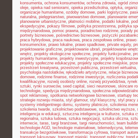
konsumenta
,
ochrona konsumentów
,
ochrona zdrowia
,
ogród zim
oleje
,
opieka nad seniorami
,
opieka przedszkolna
,
optyka
,
organi
organizacje humanitarne
,
ozdoby domowe
,
parki logistyczne
,
pasi
naturalna
,
pielęgniarstwo
,
piwowarstwo domowe
,
planowanie emer
planowanie urbanistyczne
,
płatności mobilne
,
podatki lokalne
,
pod
ekspedycyjne
,
pokazy filmowe
,
polityka przestrzenna
,
polityka s
międzynarodowa
,
pomoc prawna
,
poradnictwo rodzinne
,
porady p
portrety biznesowe
,
pośrednictwo biznesowe
,
pożyczki pozabank
praca hybrydowa
,
praca naukowa
,
praca zespołowa online
,
prawo 
konsumenckie
,
prawo lokalne
,
prawo spadkowe
,
private equity
,
pr
projektowanie graficzne
,
projektowanie ubrań
,
projektowanie wnętr
wnętrz
,
projekty ekologiczne społeczne
,
projekty funkcjonalne
,
pr
projekty humanitarne
,
projekty inwestycyjne
,
projekty krajobrazow
projekty społeczne edukacyjne
,
projekty społeczne miejskie
,
prze
przestrzeń kreatywna
,
przestrzeń publiczna
,
przestrzeń wirtualna
psychologia nastolatków
,
rękodzieło artystyczne
,
relacje bizneso
domowe
,
rodzinne finanse
,
rodzinne inwestycje
,
rozliczenia poda
kwalifikacyjne
,
rozwój osobisty online
,
rozwój przywództwa
,
rynek
sztuki
,
rynki surowców
,
seed capital
,
sieci neuronowe
,
skincare ro
technologie
,
spedycja międzynarodowa
,
społeczna odpowiedzialn
spot reklamowy
,
spotkania networkingowe biznesowe
,
startupy te
strategie rozwoju miasta
,
styl glamour
,
styl klasyczny
,
styl pracy 
systemy inteligentnego domu
,
systemy płatnicze
,
szkolenia mene
szkolenia twarde
,
szkolnictwo podstawowe
,
szkolnictwo wyższe
,
inteligencja w edukacji
,
sztuczna inteligencja w kulturze
,
sztuka c
regionalna
,
sztuka ludowa
,
sztuka negocjacji
,
sztuka uliczna
,
szt
internecie
,
taras
,
targi branżowe
,
targi nieruchomości
,
team buildi
technologie AGD
,
technologie materiałowe
,
telemedycyna
,
teleme
transakcje bezgotówkowe
,
transformacja cyfrowa
,
transport auto
transport luksusowy
,
transport miejski
,
transport publiczny
,
trend 