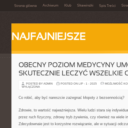
Archiwum
Klub
Skawinski
Str
Strona główna
Spis Treści
NAJFAJNIEJSZE
OBECNY POZIOM MEDYCYNY UM
SKUTECZNIE LECZYĆ WSZELKIE
POSTED BY ADMIN
POSTED ON LIP - 1 - 2025
MOŻLIWOŚĆ K
WYŁĄCZONA
Co robić, aby być nareszcie zażegnać kłopoty z bezsennością?
Zdrowie, to wartość najważniejsza. Wielu ludzi stara się indywidu
przez ruch fizyczny, zdrowy tryb żywienia, czy również na wiele 
Zdecydownaie jest to korzystne rozwiązanie, ale w sytuacji odczu