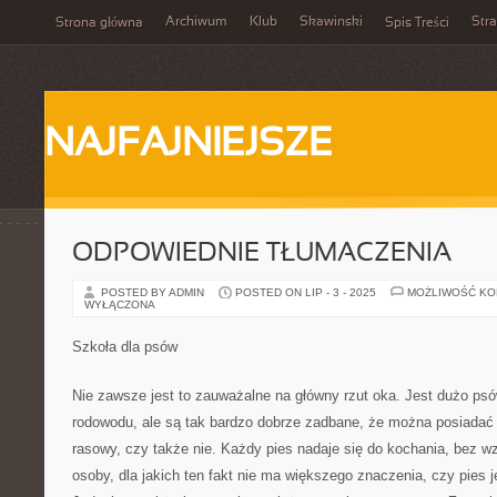
Archiwum
Klub
Skawinski
Str
Strona główna
Spis Treści
NAJFAJNIEJSZE
ODPOWIEDNIE TŁUMACZENIA
POSTED BY ADMIN
POSTED ON LIP - 3 - 2025
MOŻLIWOŚĆ K
WYŁĄCZONA
Szkoła dla psów
Nie zawsze jest to zauważalne na główny rzut oka. Jest dużo psów
rodowodu, ale są tak bardzo dobrze zadbane, że można posiadać 
rasowy, czy także nie. Każdy pies nadaje się do kochania, bez w
osoby, dla jakich ten fakt nie ma większego znaczenia, czy pies j