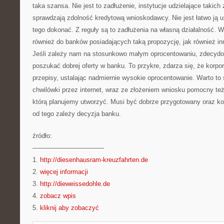
taka szansa. Nie jest to zadłużenie, instytucje udzielające takic
sprawdzają zdolność kredytową wnioskodawcy. Nie jest łatwo ją 
tego dokonać. Z reguły są to zadłużenia na własną działalność. W
również do banków posiadających taką propozycję, jak również inn
Jeśli zależy nam na stosunkowo małym oprocentowaniu, zdecydow
poszukać dobrej oferty w banku. To przykre, zdarza się, że korpo
przepisy, ustalając nadmiernie wysokie oprocentowanie. Warto to
chwilówki przez internet, wraz ze złożeniem wniosku pomocny też
którą planujemy utworzyć. Musi być dobrze przygotowany oraz ko
od tego zależy decyzja banku.
źródło:
———————————
1.
http://diesenhausram-kreuzfahrten.de
2.
więcej informacji
3.
http://dieweissedohle.de
4.
zobacz wpis
5.
kliknij aby zobaczyć