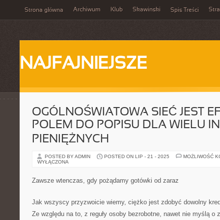
Archiwum
Klub
Skawinski
Str
Strona główna
Spis Treści
NAJFAJNIEJSZE
OGÓLNOŚWIATOWA SIEĆ JEST 
POLEM DO POPISU DLA WIELU IN
PIENIĘŻNYCH
POSTED BY ADMIN
POSTED ON LIP - 21 - 2025
MOŻLIWOŚĆ 
WYŁĄCZONA
Zawsze wtenczas, gdy pożądamy gotówki od zaraz
Jak wszyscy przyzwoicie wiemy, ciężko jest zdobyć dowolny kredy
Ze względu na to, z reguły osoby bezrobotne, nawet nie myślą o z