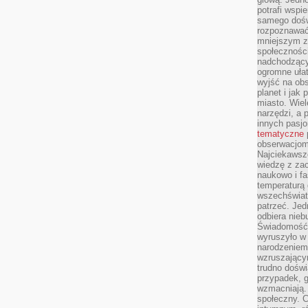
potrafi wspie
samego dośw
rozpoznawać
mniejszym z
społeczności
nadchodzący
ogromne ułat
wyjść na ob
planet i jak
miasto. Wiel
narzędzi, a 
innych pasj
tematyczne
obserwacjom 
Najciekawsze
wiedzę z za
naukowo i fa
temperaturą 
wszechświata
patrzeć. Jed
odbiera nieb
Świadomość,
wyruszyło w
narodzeniem,
wzruszającym
trudno doświ
przypadek, 
wzmacniają.
społeczny. 