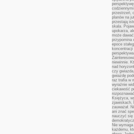
perspektywę.
codziennymi
przestrzeń, 
planów na ju
przestają ist
skala. Pojawi
upokarza, al
może dawać 
przypomina 
epoce stałeg
koncentracji
perspektywa 
Zainteresow
niewinnie. 
nad horyzont
czy gwiazda
gwiazdę podc
raz trafia w
wyraźnie wi
ciekawość p
rozpoznawać 
Księżyca, w
zjawiskach, 
zauważał. Ni
ani znać spe
nauczyć się 
demokratycz
Nie wymaga b
każdemu, kt
głową. Jedn