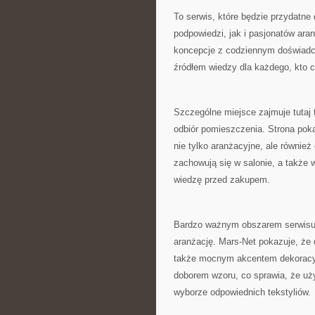
To serwis, które będzie przydatne
podpowiedzi, jak i pasjonatów aran
koncepcje z codziennym doświadcz
źródłem wiedzy dla każdego, kto c
Szczególne miejsce zajmuje tutaj
odbiór pomieszczenia. Strona po
nie tylko aranżacyjne, ale również
zachowują się w salonie, a także 
wiedzę przed zakupem.
Bardzo ważnym obszarem serwisu s
aranżację. Mars-Net pokazuje, że
także mocnym akcentem dekoracyj
doborem wzoru, co sprawia, że u
wyborze odpowiednich tekstyliów.