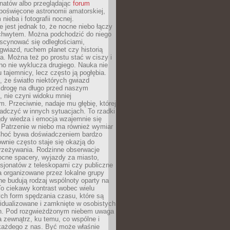
onatów albo przeglądając
forum
poświęcone astronomii amatorskiej,
nieba i fotografii nocnej.
 jest jednak to, że nocne niebo łączy
chwytem. Można podchodzić do niego
scynować się odległościami,
gwiazd, ruchem planet czy historią
. Można też po prostu stać w ciszy i
no nie wyklucza drugiego. Nauka nie
u tajemnicy, lecz często ją pogłębia.
 że światło niektórych gwiazd
 drogę na długo przed naszym
 nie czyni widoku mniej
. Przeciwnie, nadaje mu głębię, której
adczyć w innych sytuacjach. To rzadki
gdy wiedza i emocja wzajemnie się
 Patrzenie w niebo ma również wymiar
Choć bywa doświadczeniem bardzo
wnie często staje się okazją do
rzeżywania. Rodzinne obserwacje
ocne spacery, wyjazdy za miasto,
sjonatów z teleskopami czy publiczne
 organizowane przez lokalne grupy
e budują rodzaj wspólnoty oparty na
To ciekawy kontrast wobec wielu
ch form spędzania czasu, które są
widualizowane i zamknięte w osobistych
h. Pod rozgwieżdżonym niebem uwaga
na zewnątrz, ku temu, co wspólne i
każdego z nas. Być może właśnie