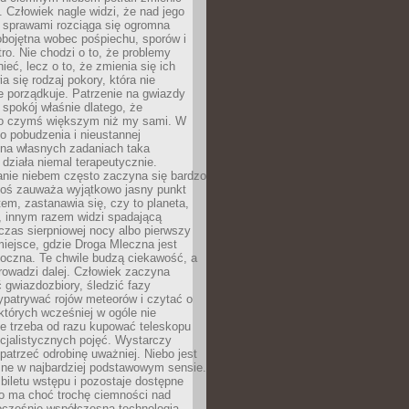
 Człowiek nagle widzi, że nad jego
 sprawami rozciąga się ogromna
obojętna wobec pośpiechu, sporów i
tro. Nie chodzi o to, że problemy
nieć, lecz o to, że zmienia się ich
a się rodzaj pokory, która nie
e porządkuje. Patrzenie na gwiazdy
spokój właśnie dlatego, że
o czymś większym niż my sami. W
o pobudzenia i nieustannej
 na własnych zadaniach taka
działa niemal terapeutycznie.
anie niebem często zaczyna się bardzo
Ktoś zauważa wyjątkowo jasny punkt
em, zastanawia się, czy to planeta,
, innym razem widzi spadającą
zas sierpniowej nocy albo pierwszy
 miejsce, gdzie Droga Mleczna jest
doczna. Te chwile budzą ciekawość, a
rowadzi dalej. Człowiek zaczyna
gwiazdozbiory, śledzić fazy
ypatrywać rojów meteorów i czytać o
których wcześniej w ogóle nie
e trzeba od razu kupować teleskopu
cjalistycznych pojęć. Wystarczy
patrzeć odrobinę uważniej. Niebo jest
ne w najbardziej podstawowym sensie.
iletu wstępu i pozostaje dostępne
o ma choć trochę ciemności nad
ocześnie współczesna technologia