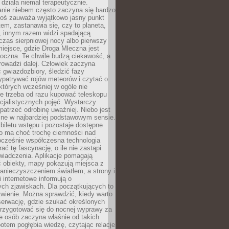
działa niemal terapeutycznie.
anie niebem często zaczyna się bardzo
Ktoś zauważa wyjątkowo jasny punkt
em, zastanawia się, czy to planeta,
, innym razem widzi spadającą
zas sierpniowej nocy albo pierwszy
 miejsce, gdzie Droga Mleczna jest
doczna. Te chwile budzą ciekawość, a
rowadzi dalej. Człowiek zaczyna
gwiazdozbiory, śledzić fazy
ypatrywać rojów meteorów i czytać o
których wcześniej w ogóle nie
e trzeba od razu kupować teleskopu
cjalistycznych pojęć. Wystarczy
patrzeć odrobinę uważniej. Niebo jest
ne w najbardziej podstawowym sensie.
iletu wstępu i pozostaje dostępne
o ma choć trochę ciemności nad
ocześnie współczesna technologia
rać tę fascynację, o ile nie zastąpi
iadczenia. Aplikacje pomagają
 obiekty, mapy pokazują miejsca z
anieczyszczeniem światłem, a strony i
 internetowe informują o
ch zjawiskach. Dla początkujących to
wienie. Można sprawdzić, kiedy warto
serwację, gdzie szukać określonych
 przygotować się do nocnej wyprawy za
e osób zaczyna właśnie od takich
potem pogłębia wiedzę, czytając relacje