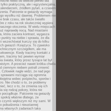
ocne niebo od wieków pełniło dla
e tylko praktyczną, ale i egzystencjalną.
kalendarzem, źródłem pytań, a czasem
szenia. Patrzenie w gwiazdy wymaga
go wysiłku niż dawniej. Problemem nie
ie brak czasu, ale także światło
óre z roku na rok skuteczniej wypiera
naszego otoczenia. W wielu miejscach
 już naprawdę nocą. Nad miastami
na, która zaciera kontrast, wygasza
 punkty na niebie i sprawia, że dla
zi wszechświat kurczy się do kilku
ych gwiazd i Księżyca. To zjawisko
technicznym szczegółem, ale ma
ekwencje. Kiedy tracimy kontakt z
em, tracimy też pewien wymiar
a świata, który przez tysiące lat był
istym. A przecież nawet krótka chwila
d ciemnym niebem potrafi zmienić
 Człowiek nagle widzi, że nad jego
 sprawami rozciąga się ogromna
obojętna wobec pośpiechu, sporów i
tro. Nie chodzi o to, że problemy
nieć, lecz o to, że zmienia się ich
a się rodzaj pokory, która nie
e porządkuje. Patrzenie na gwiazdy
spokój właśnie dlatego, że
o czymś większym niż my sami. W
o pobudzenia i nieustannej
 na własnych zadaniach taka