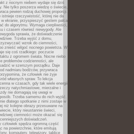
akt z nocnym niebem wydaje się dziś
y. Nie tylko poszerza wiedzę o świecie,
wraca pewien rodzaj duchowej proporcji.
 istnieje rzeczywistość, której nie da
 w ekranie, przyspieszyć gestem palca
ać do algorytmu. Wymaga cierpliwości,
su i czasem również niewygody. Ale
iewygoda sprawia, że doświadczenie
awdziwe. Trzeba wyjść z domu,
rzyzwyczaić wzrok do ciemności,
bo znieść wilgoć nocnego powietrza. W
je się coś rzadkiego: poczucie
ntaktu z ogromem świata. Nocne niebo
je problemów codzienności, ale
sadzić w szerszym porządku. Daje
od nadmiaru bodźców, przywraca
przypomina, że człowiek nie żyje
ród własnych spraw. To lekcja
cenna w czasach, gdy tak wiele energii
rzeczy natychmiastowe, mierzalne i
azdy nie domagają się uwagi w
posób. Trzeba samemu do nich wyjść.
ie dlatego spotkanie z nimi zostaje w
ej niż kolejne obrazy przesuwane na
wiecie, który nieustannie świeci,
awdziwej ciemności może okazać się
jcenniejszych doświadczeń.
 człowiek spędza ogromną część
ąc na powierzchnie, które emitują
fony, komputery, telewizory, tablice