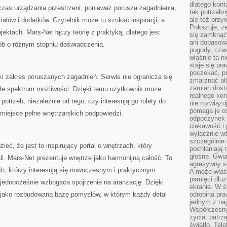
dlatego kont
czas urządzania przestrzeni, ponieważ porusza zagadnienia,
tak potrzebn
ale też przy
ałów i dodatków. Czytelnik może tu szukać inspiracji, a
Pokazuje, że
ektach. Mars-Net łączy teorię z praktyką, dlatego jest
się zamknąć
ani dopasow
b o różnym stopniu doświadczenia.
pogody, cza
właśnie ta n
staje się pr
poczekać, p
oki zakres poruszanych zagadnień. Serwis nie ogranicza się
zmarznąć al
zamian dosta
całe spektrum możliwości. Dzięki temu użytkownik może
realnego ko
otrzeb, niezależnie od tego, czy interesują go rolety do
nie rozwiązu
pomaga je o
miejsce pełne wnętrzarskich podpowiedzi.
odpoczynek 
ciekawość i 
wyłącznie wś
szczególnie 
ieć, że jest to inspirujący portal o wnętrzach, który
pochłaniają 
głośne. Gwi
. Mars-Net prezentuje wnętrze jako harmonijną całość. To
agresywny s
ch, którzy interesują się nowoczesnym i praktycznym
A może właśn
pamięci dłuż
jednocześnie wzbogaca spojrzenie na aranżację. Dzięki
ekranie. W ś
jako rozbudowaną bazę pomysłów, w którym każdy detal
odrobina pr
jednym z na
Współczesny
życia, patrz
światło. Tele