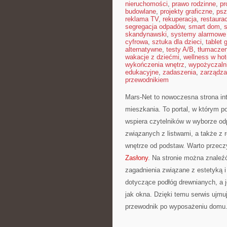
nieruchomości
,
prawo rodzinne
,
pr
budowlane
,
projekty graficzne
,
psz
reklama TV
,
rekuperacja
,
restaura
segregacja odpadów
,
smart dom
,
s
skandynawski
,
systemy alarmowe
cyfrowa
,
sztuka dla dzieci
,
tablet 
alternatywne
,
testy A/B
,
tłumaczen
wakacje z dziećmi
,
wellness w hot
wykończenia wnętrz
,
wypożyczaln
edukacyjne
,
zadaszenia
,
zarządza
przewodnikiem
Mars-Net to nowoczesna strona int
mieszkania. To portal, w którym 
wspiera czytelników w wyborze od
związanych z listwami, a także z ro
wnętrze od podstaw. Warto przecz
Zasłony
. Na stronie można znaleźć
zagadnienia związane z estetyką i
dotyczące podłóg drewnianych, a 
jak okna. Dzięki temu serwis ujm
przewodnik po wyposażeniu domu