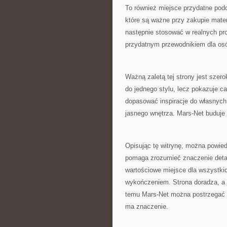
To również miejsce przydatne pod
które są ważne przy zakupie materi
następnie stosować w realnych proj
przydatnym przewodnikiem dla osó
Ważną zaletą tej strony jest szer
do jednego stylu, lecz pokazuje 
dopasować inspiracje do własnych p
jasnego wnętrza. Mars-Net buduje 
Opisując tę witrynę, można powiedz
pomaga zrozumieć znaczenie detali
wartościowe miejsce dla wszystki
wykończeniem. Strona doradza, a 
temu Mars-Net można postrzegać 
ma znaczenie.