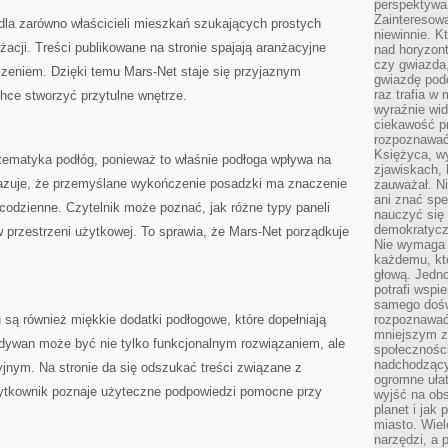
perspektywa 
Zainteresow
 dla zarówno właścicieli mieszkań szukających prostych
niewinnie. 
żacji. Treści publikowane na stronie spajają aranżacyjne
nad horyzont
czy gwiazda
eniem. Dzięki temu Mars-Net staje się przyjaznym
gwiazdę podc
raz trafia w
hce stworzyć przytulne wnętrze.
wyraźnie wi
ciekawość p
rozpoznawać 
Księżyca, w
 tematyka podłóg, ponieważ to właśnie podłoga wpływa na
zjawiskach, 
kazuje, że przemyślane wykończenie posadzki ma znaczenie
zauważał. Ni
ani znać spe
 codzienne. Czytelnik może poznać, jak różne typy paneli
nauczyć się 
demokratycz
w przestrzeni użytkowej. To sprawia, że Mars-Net porządkuje
Nie wymaga b
każdemu, kt
głową. Jedn
potrafi wspie
samego dośw
ą również miękkie dodatki podłogowe, które dopełniają
rozpoznawać
mniejszym z
 dywan może być nie tylko funkcjonalnym rozwiązaniem, ale
społeczności
nadchodzący
nym. Na stronie da się odszukać treści związane z
ogromne ułat
żytkownik poznaje użyteczne podpowiedzi pomocne przy
wyjść na ob
planet i jak
miasto. Wiel
narzędzi, a 