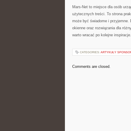
Mars-Net to miejsce dla osób urzą
użytecznych treści. To strona pra
może być świadome i przyjemne. D
okienne oraz rozwiązania dla różn
warto wracać po kolejne inspiracje
CATEGORIES:
ARTYKUŁY SPONS
Comments are closed.