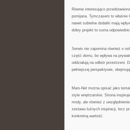
Równie interesująco przedstawiona
pomijana. Tymczasem to właśnie l
nawet subtelne dodatki mają wpływ
dobry projekt to suma odpowiedni
Serwis nie zapomina również o osł
część domu, bo wpływa na prywat
oddziałują na odbiór przestrzeni. 
pełniejszej perspektywie, obejmuj
Mars-Net można opisać jako temat
style wnętrzarskie. Strona inspiru
mody, ale również z uwzględnieni
zestawu luźnych inspiracji, lecz p
konkretną wartość.