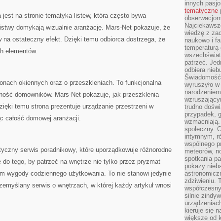
innych pasj
tematyczne
 jest na stronie tematyka listew, która często bywa
obserwacjom 
Najciekawsze
istwy domykają wizualnie aranżację. Mars-Net pokazuje, że
wiedzę z za
 na ostateczny efekt. Dzięki temu odbiorca dostrzega, że
naukowo i fa
temperaturą 
ch elementów.
wszechświata
patrzeć. Jed
odbiera nieb
Świadomość,
onach okiennych oraz o przeszkleniach. To funkcjonalna
wyruszyło w
narodzeniem,
ność domowników. Mars-Net pokazuje, jak przeszklenia
wzruszającym
Dzięki temu strona prezentuje urządzanie przestrzeni w
trudno doświ
przypadek, 
ąc całość domowej aranżacji.
wzmacniają.
społeczny. 
intymnym, ró
wspólnego p
yczny serwis poradnikowy, które uporządkowuje różnorodne
meteorów, n
spotkania pa
je do tego, by patrzeć na wnętrze nie tylko przez pryzmat
pokazy nieba
em wygody codziennego użytkowania. To nie stanowi jedynie
astronomiczn
zdziwieniu. 
rzemyślany serwis o wnętrzach, w której każdy artykuł wnosi
współczesny
silnie zindy
urządzeniac
kieruje się 
większe od 