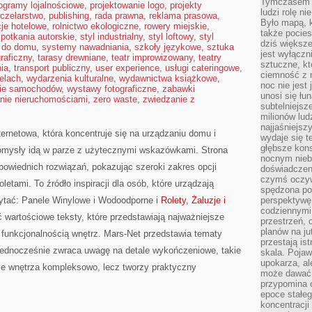
Tymczasem n
ogramy lojalnościowe
,
projektowanie logo
,
projekty
ludzi rolę ni
czelarstwo
,
publishing
,
rada prawna
,
reklama prasowa
,
Było mapą, 
cje hotelowe
,
rolnictwo ekologiczne
,
rowery miejskie
,
także pocie
potkania autorskie
,
styl industrialny
,
styl loftowy
,
styl
dziś większe
 do domu
,
systemy nawadniania
,
szkoły językowe
,
sztuka
jest wyłączn
graficzny
,
tarasy drewniane
,
teatr improwizowany
,
teatry
sztuczne, kt
ia
,
transport publiczny
,
user experience
,
usługi cateringowe
,
ciemność z 
elach
,
wydarzenia kulturalne
,
wydawnictwa książkowe
,
noc nie jest
ie samochodów
,
wystawy fotograficzne
,
zabawki
unosi się łu
nie nieruchomościami
,
zero waste
,
zwiedzanie z
subtelniejsze
milionów lud
najjaśniejsz
ernetowa, która koncentruje się na urządzaniu domu i
wydaje się 
głębsze kons
pomysły idą w parze z użytecznymi wskazówkami. Strona
nocnym nieb
powiednich rozwiązań, pokazując szeroki zakres opcji
doświadczeni
czymś oczyw
letami. To źródło inspiracji dla osób, które urządzają
spędzona po
ytać: Panele Winylowe i Wodoodporne i
Rolety, Żaluzje i
perspektywę.
codziennymi
 wartościowe teksty, które przedstawiają najważniejsze
przestrzeń, 
planów na ju
 funkcjonalnością wnętrz. Mars-Net przedstawia tematy
przestają ist
jednocześnie zwraca uwagę na detale wykończeniowe, takie
skala. Pojawi
upokarza, al
uje wnętrza kompleksowo, lecz tworzy praktyczny
może dawać 
.
przypomina 
epoce stałeg
koncentracji