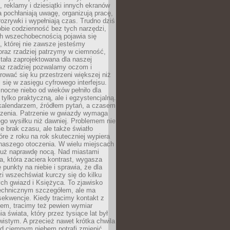
, reklamy i dziesiątki innych ekranów
 pochłaniają uwagę, organizują pracę,
rozrywki i wypełniają czas. Trudno dziś
bie codzienność bez tych narzędzi,
ch wszechobecnością pojawia się
, której nie zawsze jesteśmy
oraz rzadziej patrzymy w ciemność,
stała zaprojektowana dla naszej
az rzadziej pozwalamy oczom i
ować się ku przestrzeni większej niż
i się w zasięgu cyfrowego interfejsu.
ocne niebo od wieków pełniło dla
e tylko praktyczną, ale i egzystencjalną.
kalendarzem, źródłem pytań, a czasem
szenia. Patrzenie w gwiazdy wymaga
go wysiłku niż dawniej. Problemem nie
ie brak czasu, ale także światło
óre z roku na rok skuteczniej wypiera
naszego otoczenia. W wielu miejscach
 już naprawdę nocą. Nad miastami
na, która zaciera kontrast, wygasza
 punkty na niebie i sprawia, że dla
zi wszechświat kurczy się do kilku
ych gwiazd i Księżyca. To zjawisko
technicznym szczegółem, ale ma
ekwencje. Kiedy tracimy kontakt z
em, tracimy też pewien wymiar
a świata, który przez tysiące lat był
istym. A przecież nawet krótka chwila
d ciemnym niebem potrafi zmienić