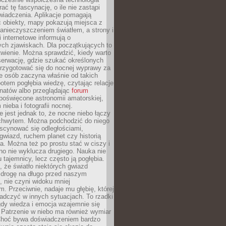
rać tę fascynację, o ile nie zastąpi
iadczenia. Aplikacje pomagają
 obiekty, mapy pokazują miejsca z
anieczyszczeniem światłem, a strony i
 internetowe informują o
ch zjawiskach. Dla początkujących to
wienie. Można sprawdzić, kiedy warto
serwację, gdzie szukać określonych
 przygotować się do nocnej wyprawy za
e osób zaczyna właśnie od takich
potem pogłębia wiedzę, czytając relacje
onatów albo przeglądając
forum
poświęcone astronomii amatorskiej,
nieba i fotografii nocnej.
 jest jednak to, że nocne niebo łączy
chwytem. Można podchodzić do niego
scynować się odległościami,
gwiazd, ruchem planet czy historią
. Można też po prostu stać w ciszy i
no nie wyklucza drugiego. Nauka nie
u tajemnicy, lecz często ją pogłębia.
 że światło niektórych gwiazd
 drogę na długo przed naszym
 nie czyni widoku mniej
. Przeciwnie, nadaje mu głębię, której
adczyć w innych sytuacjach. To rzadki
gdy wiedza i emocja wzajemnie się
 Patrzenie w niebo ma również wymiar
Choć bywa doświadczeniem bardzo