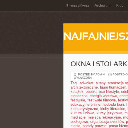
Archiwum
Klub
Strona główna
NAJFAJNIEJS
OKNA I STOLAR
POSTED BY ADMIN
POSTED ON
WYŁĄCZONA
Tagi:
adwokat
,
altany
,
aranżacja o
architektoniczne
,
biuro tłumaczeń
książek
,
ebooki
,
eco lifestyle
,
edu
słoneczna
,
energia wiatrowa
,
ener
festiwale
,
festiwale filmowe
,
festi
edukacyjne online
,
hodowla koni
,
h
kino artystyczne
,
kluby literackie
,
kultura ludowa
,
kursy językowe
,
m
mediacje
,
miejsca rekreacyjne
,
mo
podłogowe
,
organizacja eventów
,
p
ciepła
,
porady prawne
,
prasa bizn