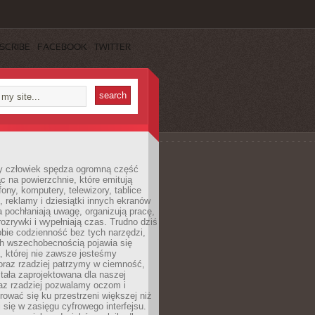
SCRIBE
FACEBOOK
TWITTER
 człowiek spędza ogromną część
ąc na powierzchnie, które emitują
fony, komputery, telewizory, tablice
, reklamy i dziesiątki innych ekranów
 pochłaniają uwagę, organizują pracę,
rozrywki i wypełniają czas. Trudno dziś
bie codzienność bez tych narzędzi,
ch wszechobecnością pojawia się
, której nie zawsze jesteśmy
oraz rzadziej patrzymy w ciemność,
stała zaprojektowana dla naszej
az rzadziej pozwalamy oczom i
ować się ku przestrzeni większej niż
i się w zasięgu cyfrowego interfejsu.