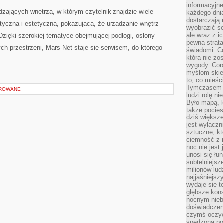
informacyjne
dzających wnętrza, w którym czytelnik znajdzie wiele
każdego dnia
dostarczają 
ktyczna i estetyczna, pokazująca, że urządzanie wnętrz
wyobrazić so
ale wraz z i
zięki szerokiej tematyce obejmującej podłogi, osłony
pewna strata
ych przestrzeni, Mars-Net staje się serwisem, do którego
świadomi. C
która nie zo
.
wygody. Cor
myślom skier
to, co mieśc
Tymczasem n
OROWANE
ludzi rolę ni
Było mapą, 
także pocie
dziś większe
jest wyłączn
sztuczne, kt
ciemność z 
noc nie jest
unosi się łu
subtelniejsze
milionów lud
najjaśniejsz
wydaje się 
głębsze kons
nocnym nieb
doświadczeni
czymś oczyw
spędzona po