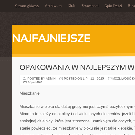
Archiwum
Klub
Skawinski
Str
Strona główna
Spis Treści
NAJFAJNIEJSZE
OPAKOWANIA W NAJLEPSZYM W
POSTED BY ADMIN
POSTED ON LIP - 12 - 2025
MOŻLIWOŚĆ 
WYŁĄCZONA
Mieszkanie
Mieszkanie w bloku dla dużej grupy nie jest czymś pożytecznym
Mimo to to zależy od okolicy i od wielu innych elementów. jeżeli 
spokojnej dzielnicy, która jest strzeżona i zamknięta dla obcych,
stanie powiedzieć, że mieszkanie w bloku nie jest takie kiepskie.