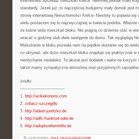
internetowa Sprzedaż mieszkań Kielce. Niemniej jednak mało kogo
standardy. Jeżeli już, to najczęściej budujemy mały domek pod
stronę internetową Nieruchomości Kielce. Niestety tu pojawia się
wielu postaciom się to najzwyczajniej w świecie podoba. Właśnie
że ludzie wola mieszkań bloku. Nie pragną co dziennie stać w wie
wracać o godzinę ulub dwie następnie do domu. Tak wyglądają N
Mieszkanie w bloku pozwala nam na prędkie dostanie się do wiel
co ukrywać, ale dużo mieszkań bloku znajduje się praktycznie 
niesłychanie niedaleko. To akurat jest dodatek i walor na korzyść
także mamy sympatyczna atmosferę oraz przyjemnych sąsiadów, 
źródło:
———————————
1.
http://acikekonomi.com
2.
zobacz szczegóły
3.
http://adam-juretzko.de
4.
http://adfc-frankfurt-oder.de
5.
http://adoptivelternhilfe.de
CATEGORIES:
SALE OKOLICZNOŚCIOWE