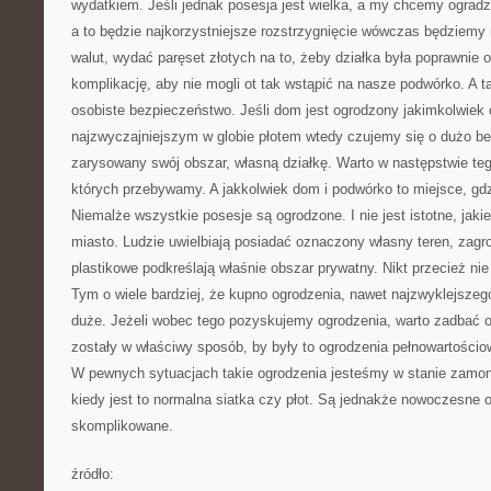
wydatkiem. Jeśli jednak posesja jest wielka, a my chcemy ogradz
a to będzie najkorzystniejsze rozstrzygnięcie wówczas będziemy
walut, wydać paręset złotych na to, żeby działka była poprawnie o
komplikację, aby nie mogli ot tak wstąpić na nasze podwórko. A ta
osobiste bezpieczeństwo. Jeśli dom jest ogrodzony jakimkolwiek
najzwyczajniejszym w globie płotem wtedy czujemy się o dużo be
zarysowany swój obszar, własną działkę. Warto w następstwie teg
których przebywamy. A jakkolwiek dom i podwórko to miejsce, g
Niemalże wszystkie posesje są ogrodzone. I nie jest istotne, jakie 
miasto. Ludzie uwielbiają posiadać oznaczony własny teren, zagr
plastikowe podkreślają właśnie obszar prywatny. Nikt przecież nie 
Tym o wiele bardziej, że kupno ogrodzenia, nawet najzwyklejsze
duże. Jeżeli wobec tego pozyskujemy ogrodzenia, warto zadbać 
zostały w właściwy sposób, by były to ogrodzenia pełnowartościo
W pewnych sytuacjach takie ogrodzenia jesteśmy w stanie zamon
kiedy jest to normalna siatka czy płot. Są jednakże nowoczesne 
skomplikowane.
źródło: