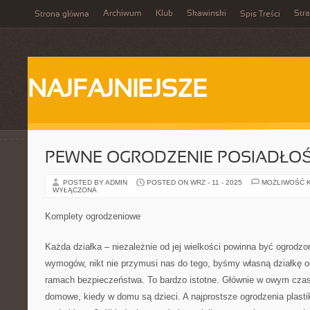
Archiwum
Klub
Skawinski
Str
Strona główna
Spis Treści
NAJFAJNIEJSZE
PEWNE OGRODZENIE POSIADŁOŚ
POSTED BY ADMIN
POSTED ON WRZ - 11 - 2025
MOŻLIWOŚĆ 
WYŁĄCZONA
Komplety ogrodzeniowe
Każda działka – niezależnie od jej wielkości powinna być ogrodz
wymogów, nikt nie przymusi nas do tego, byśmy własną działkę og
ramach bezpieczeństwa. To bardzo istotne. Głównie w owym cza
domowe, kiedy w domu są dzieci. A najprostsze ogrodzenia plast