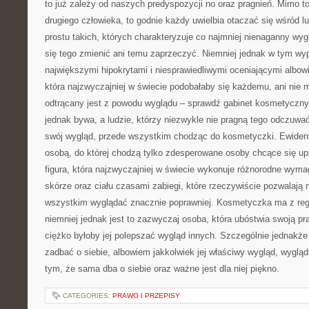
to już zależy od naszych predyspozycji no oraz pragnień. Mimo to
drugiego człowieka, to godnie każdy uwielbia otaczać się wśród l
prostu takich, których charakteryzuje co najmniej nienaganny wyglą
się tego zmienić ani temu zaprzeczyć. Niemniej jednak w tym wy
największymi hipokrytami i niesprawiedliwymi oceniającymi albow
która najzwyczajniej w świecie podobałaby się każdemu, ani nie m
odtrącany jest z powodu wyglądu – sprawdź gabinet kosmetyczny
jednak bywa, a ludzie, którzy niezwykle nie pragną tego odczuwać
swój wygląd, przede wszystkim chodząc do kosmetyczki. Ewident
osobą, do której chodzą tylko zdesperowane osoby chcące się u
figura, która najzwyczajniej w świecie wykonuje różnorodne wyma
skórze oraz ciału czasami zabiegi, które rzeczywiście pozwalają 
wszystkim wyglądać znacznie poprawniej. Kosmetyczka ma z regu
niemniej jednak jest to zazwyczaj osoba, która ubóstwia swoją pr
ciężko byłoby jej polepszać wygląd innych. Szczególnie jednak
zadbać o siebie, albowiem jakkolwiek jej właściwy wygląd, wygl
tym, że sama dba o siebie oraz ważne jest dla niej piękno.
CATEGORIES:
PRAWO I PRZEPISY