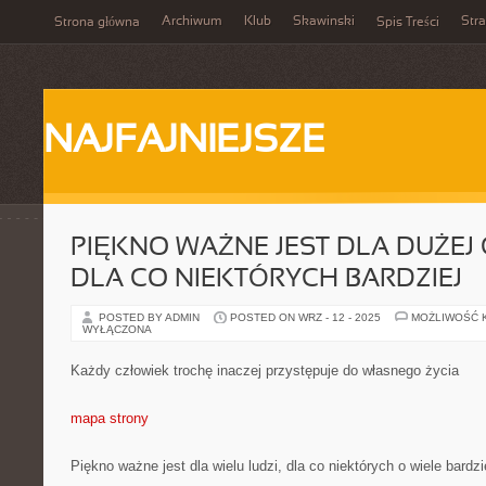
Archiwum
Klub
Skawinski
Str
Strona główna
Spis Treści
NAJFAJNIEJSZE
PIĘKNO WAŻNE JEST DLA DUŻEJ 
DLA CO NIEKTÓRYCH BARDZIEJ
POSTED BY ADMIN
POSTED ON WRZ - 12 - 2025
MOŻLIWOŚĆ 
WYŁĄCZONA
Każdy człowiek trochę inaczej przystępuje do własnego życia
mapa strony
Piękno ważne jest dla wielu ludzi, dla co niektórych o wiele bardzi