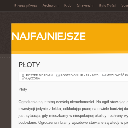
Archiwum
Klub
Skawinski
Str
Strona główna
Spis Treści
NAJFAJNIEJSZE
PŁOTY
POSTED BY ADMIN
POSTED ON LIP - 19 - 2025
MOŻLIWOŚĆ 
WYŁĄCZONA
Płoty
Ogrodzenia są istotną częścią nieruchomości. Na ogół stawiając
inwestycji jedynie z lekka, odkładając pracę na o wiele bardziej 
jest sytuacja, gdy mieszkamy w niespokojnej okolicy i ochrony 
budowlane. Ogrodzenia i bramy wjazdowe stawiane są wtedy w pie