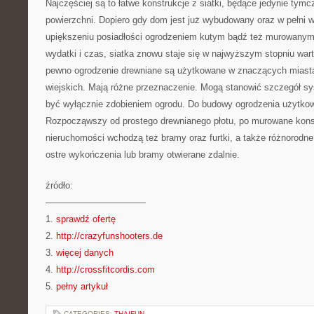
Najczęściej są to łatwe konstrukcje z siatki, będące jedynie ty
powierzchni. Dopiero gdy dom jest już wybudowany oraz w pełni
upiększeniu posiadłości ogrodzeniem kutym bądź też murowanym.
wydatki i czas, siatka znowu staje się w najwyższym stopniu wa
pewno ogrodzenie drewniane są użytkowane w znaczących miasta
wiejskich. Mają różne przeznaczenie. Mogą stanowić szczegół sy
być wyłącznie zdobieniem ogrodu. Do budowy ogrodzenia użytkow
Rozpocząwszy od prostego drewnianego płotu, po murowane konst
nieruchomości wchodzą też bramy oraz furtki, a także różnorodne
ostre wykończenia lub bramy otwierane zdalnie.
źródło:
———————————
1.
sprawdź ofertę
2.
http://crazyfunshooters.de
3.
więcej danych
4.
http://crossfitcordis.com
5.
pełny artykuł
CATEGORIES:
THAIFUN