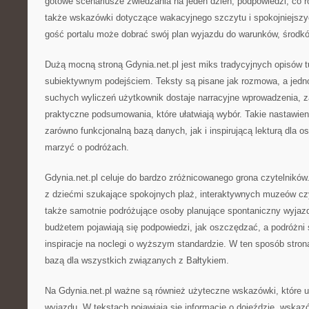
gotowe scenariusze zwiedzania na jeden dzień, podpowiedzi, co ro
także wskazówki dotyczące wakacyjnego szczytu i spokojniejszy
gość portalu może dobrać swój plan wyjazdu do warunków, środk
Dużą mocną stroną Gdynia.net.pl jest miks tradycyjnych opisów 
subiektywnym podejściem. Teksty są pisane jak rozmowa, a jedn
suchych wyliczeń użytkownik dostaje narracyjne wprowadzenia, z
praktyczne podsumowania, które ułatwiają wybór. Takie nastawienie
zarówno funkcjonalną bazą danych, jak i inspirującą lekturą dla os
marzyć o podróżach.
Gdynia.net.pl celuje do bardzo zróżnicowanego grona czytelników.
z dziećmi szukające spokojnych plaż, interaktywnych muzeów cz
także samotnie podróżujące osoby planujące spontaniczny wyjaz
budżetem pojawiają się podpowiedzi, jak oszczędzać, a podróżni
inspiracje na noclegi o wyższym standardzie. W ten sposób strona
bazą dla wszystkich związanych z Bałtykiem.
Na Gdynia.net.pl ważne są również użyteczne wskazówki, które uł
wyjazdu. W tekstach pojawiają się informacje o dojeździe, wskaz