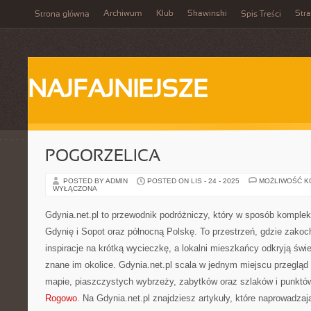
Archiwum
Klub
Skawinski
Str
Strona główna
Spis Treści
NAJFAJNIEJSZE
POGORZELICA
POSTED BY ADMIN
POSTED ON LIS - 24 - 2025
MOŻLIWOŚĆ 
WYŁĄCZONA
Gdynia.net.pl to przewodnik podróżniczy, który w sposób komple
Gdynię i Sopot oraz północną Polskę. To przestrzeń, gdzie zakoc
inspiracje na krótką wycieczkę, a lokalni mieszkańcy odkryją św
znane im okolice. Gdynia.net.pl scala w jednym miejscu przeglą
mapie, piaszczystych wybrzeży, zabytków oraz szlaków i punkt
Rogowo
. Na Gdynia.net.pl znajdziesz artykuły, które naprowadzaj