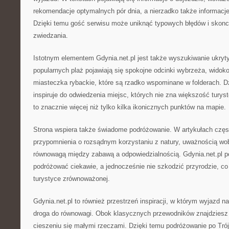
rekomendacje optymalnych pór dnia, a nierzadko także informacje 
Dzięki temu gość serwisu może uniknąć typowych błędów i skonc
zwiedzania.
Istotnym elementem Gdynia.net.pl jest także wyszukiwanie ukryt
popularnych plaż pojawiają się spokojne odcinki wybrzeża, widok
miasteczka rybackie, które są rzadko wspominane w folderach. Dz
inspiruje do odwiedzenia miejsc, których nie zna większość tury
to znacznie więcej niż tylko kilka ikonicznych punktów na mapie.
Strona wspiera także świadome podróżowanie. W artykułach częst
przypomnienia o rozsądnym korzystaniu z natury, uważnością w
równowagą między zabawą a odpowiedzialnością. Gdynia.net.pl 
podróżować ciekawie, a jednocześnie nie szkodzić przyrodzie, c
turystyce zrównoważonej.
Gdynia.net.pl to również przestrzeń inspiracji, w którym wyjazd 
droga do równowagi. Obok klasycznych przewodników znajdziesz t
cieszeniu się małymi rzeczami. Dzięki temu podróżowanie po Trój