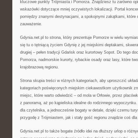
kluczowe punkty Trójmiasta i Pomorza. Znajdziesz tu zarówno opis
wskazówki dotyczące mniej oczywistych lokalizacji. Portal konce
pomiędzy znanymi destynacjami, a spokojnymi zakątkami, które 
zauważenie.
Gdynia.net.pl to strona, który prezentuje Pomorze w wielu wymiar
się tu o tętniącą życiem Gdynię z jej miejskimi deptakami, skwer
drugiej – pełen tradycji Gdańsk oraz kurortowy Sopot. Do tego do
Pomorza, nadmorskie kurorty, rybackie osady oraz lasy, które t
krajobrazową regionu.
Strona skupia treści w różnych kategoriach, aby uproszczić ukła
kategoriach poświęconych miejskim ciekawostkom użytkownik zn
miejsc, które warto odwiedzić – od mola w Orłowie, przez placówk
z panoramą, aż po kąpieliska idealne do rodzinnego wypoczynku. 
dla czytelnika, a jednocześnie bogaty w detale, dzięki czemu tury
przygodę z Trójmiastem, jak i stały gość regionu znajdzie coś dla
Gdynia.net.pl to także bogate źródło idei na dłuższy urlop o różn