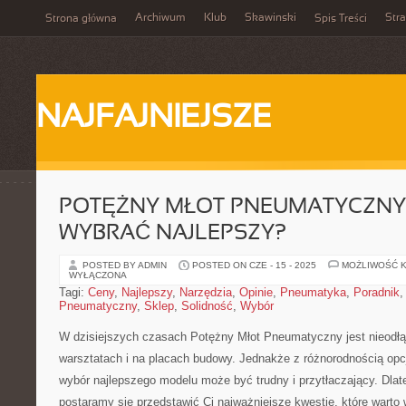
Archiwum
Klub
Skawinski
Str
Strona główna
Spis Treści
NAJFAJNIEJSZE
POTĘŻNY MŁOT PNEUMATYCZNY 
WYBRAĆ NAJLEPSZY?
POSTED BY ADMIN
POSTED ON CZE - 15 - 2025
MOŻLIWOŚĆ 
WYŁĄCZONA
Tagi:
Ceny
,
Najlepszy
,
Narzędzia
,
Opinie
,
Pneumatyka
,
Poradnik
Pneumatyczny
,
Sklep
,
Solidność
,
Wybór
W dzisiejszych czasach Potężny Młot‌ Pneumatyczny jest ​nieodł
warsztatach i na⁢ placach budowy. Jednakże z różnorodnością opc
wybór najlepszego⁤ modelu może być‍ trudny i‍ przytłaczający. Dla
‌postaramy się przedstawić Ci ⁣najważniejsze kwestie, które ⁢warto