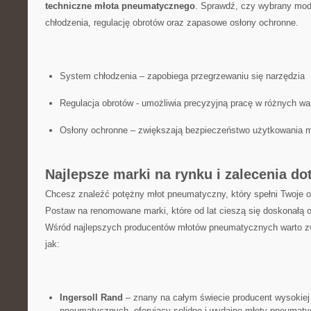
techniczne ‌młota pneumatycznego
. ​Sprawdź, czy wybrany mod
chłodzenia, regulację obrotów oraz zapasowe osłony ochronne.
System chłodzenia – zapobiega przegrzewaniu ‍się⁣ narzędzia
Regulacja obrotów ​- umożliwia precyzyjną pracę w różnych w
Osłony ochronne – zwiększają bezpieczeństwo użytkowania m
Najlepsze marki⁣ na rynku i zalecenia d
Chcesz znaleźć potężny młot pneumatyczny,‌ który​ spełni ​Twoje
Postaw na‌ renomowane marki, ​które od lat cieszą się doskonałą‍ o
⁤Wśród najlepszych producentów młotów⁢ pneumatycznych warto zw
jak:
Ingersoll Rand
– znany na⁢ całym świecie producent wysokiej​
pneumatycznych, oferujący solidne i wydajne młoty pneumaty