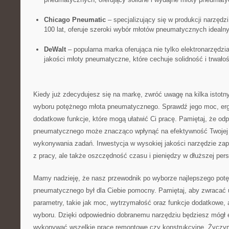
Chicago⁢ Pneumatic
– specjalizujący się ⁤w produkcji narzędz
100 lat, oferuje szeroki wybór młotów pneumatycznych ideal
DeWalt
– popularna marka oferująca nie tylko‌ elektronarzędzi
jakości​ młoty pneumatyczne,​ które​ cechuje solidność ‌i trwało
Kiedy​ już zdecydujesz się na markę, zwróć uwagę na kilka istot
wyboru potężnego⁤ młota pneumatycznego. Sprawdź jego moc, erg
dodatkowe⁤ funkcje, które mogą​ ułatwić Ci pracę. ⁢Pamiętaj, że odp
pneumatycznego może znacząco wpłynąć na efektywność Twojej 
wykonywania ​zadań. ⁤Inwestycja w wysokiej ⁢jakości narzędzie⁤ zap
⁣z pracy, ale ‌także oszczędność czasu i pieniędzy w dłuższej per
Mamy nadzieję,‌ że nasz przewodnik po wyborze najlepszego potę
pneumatycznego był dla Ciebie ⁤pomocny.⁤ Pamiętaj, aby ​zwraca
parametry, takie jak moc, wytrzymałość oraz funkcje dodatkowe
wyboru.‍ Dzięki odpowiednio dobranemu narzędziu będziesz mógł 
wykonywać wszelkie prace remontowe czy konstrukcyjne. Życz