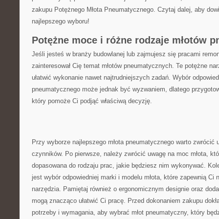
zakupu Potężnego Młota Pneumatycznego. Czytaj dalej, aby dowi
najlepszego​ wyboru!
Potężne moce i różne rodzaje młotów 
Jeśli​ jesteś ⁤w branży⁤ budowlanej lub zajmujesz się​ pracami re
zainteresował ⁢Cię ‍temat młotów pneumatycznych. ​Te ‍potężne na
ułatwić wykonanie nawet⁣ najtrudniejszych zadań. Wybór‍ odpowied
pneumatycznego może ​jednak być wyzwaniem, dlatego przygotowa
który pomoże Ci podjąć właściwą decyzję.
Przy wyborze ​najlepszego młota pneumatycznego warto zwrócić uw
czynników. Po ⁤pierwsze, ‍należy zwrócić uwagę ⁤na moc młota, któ
dopasowana do rodzaju prac, jakie będziesz nim wykonywać. Kol
jest ⁤wybór odpowiedniej marki i modelu młota, które zapewnią Ci n
narzędzia. Pamiętaj również o ergonomicznym designie oraz ⁤dodat
mogą znacząco ułatwić Ci pracę. Przed dokonaniem zakupu dokład
potrzeby i wymagania, aby wybrać młot pneumatyczny, który będzi