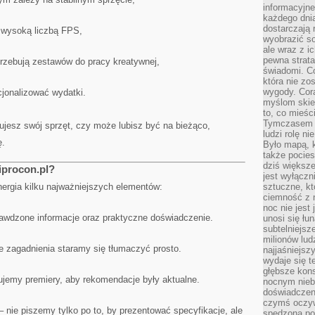
informacyjne
każdego dnia
dostarczają 
 wysoką liczbą FPS,
wyobrazić so
ale wraz z i
pewna strata
rzebują zestawów do pracy kreatywnej,
świadomi. C
która nie zo
wygody. Cor
acjonalizować wydatki.
myślom skier
to, co mieśc
Tymczasem n
ujesz swój sprzęt, czy może lubisz być na bieżąco,
ludzi rolę ni
ę.
Było mapą, 
także pocie
dziś większe
iprocon.pl?
jest wyłączn
ynergia kilku najważniejszych elementów:
sztuczne, kt
ciemność z 
noc nie jest
awdzone informacje oraz praktyczne doświadczenie.
unosi się łu
subtelniejsze
milionów lud
e zagadnienia staramy się tłumaczyć prosto.
najjaśniejsz
wydaje się 
głębsze kons
ujemy premiery, aby rekomendacje były aktualne.
nocnym nieb
doświadczeni
czymś oczyw
 nie piszemy tylko po to, by prezentować specyfikacje, ale
spędzona po