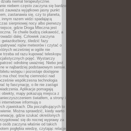
działa niemal terapeutycznie.
anie niebem często zaczyna się bardzo
Ktoś zauważa wyjątkowo jasny punkt
em, zastanawia się, czy to planeta,
, innym razem widzi spadającą
zas sierpniowej nocy albo pierwszy
 miejsce, gdzie Droga Mleczna jest
doczna. Te chwile budzą ciekawość, a
rowadzi dalej. Człowiek zaczyna
gwiazdozbiory, śledzić fazy
ypatrywać rojów meteorów i czytać o
których wcześniej w ogóle nie
e trzeba od razu kupować teleskopu
cjalistycznych pojęć. Wystarczy
patrzeć odrobinę uważniej. Niebo jest
ne w najbardziej podstawowym sensie.
iletu wstępu i pozostaje dostępne
o ma choć trochę ciemności nad
ocześnie współczesna technologia
rać tę fascynację, o ile nie zastąpi
iadczenia. Aplikacje pomagają
 obiekty, mapy pokazują miejsca z
anieczyszczeniem światłem, a strony i
 internetowe informują o
ch zjawiskach. Dla początkujących to
wienie. Można sprawdzić, kiedy warto
serwację, gdzie szukać określonych
 przygotować się do nocnej wyprawy za
e osób zaczyna właśnie od takich
potem pogłębia wiedzę, czytając relacje