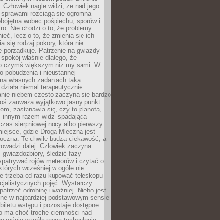
 Człowiek nagle widzi, że nad jego
 sprawami rozciąga się ogromna
obojętna wobec pośpiechu, sporów i
tro. Nie chodzi o to, że problemy
nieć, lecz o to, że zmienia się ich
a się rodzaj pokory, która nie
e porządkuje. Patrzenie na gwiazdy
spokój właśnie dlatego, że
o czymś większym niż my sami. W
o pobudzenia i nieustannej
 na własnych zadaniach taka
działa niemal terapeutycznie.
anie niebem często zaczyna się bardzo
Ktoś zauważa wyjątkowo jasny punkt
em, zastanawia się, czy to planeta,
, innym razem widzi spadającą
zas sierpniowej nocy albo pierwszy
 miejsce, gdzie Droga Mleczna jest
doczna. Te chwile budzą ciekawość, a
rowadzi dalej. Człowiek zaczyna
gwiazdozbiory, śledzić fazy
ypatrywać rojów meteorów i czytać o
których wcześniej w ogóle nie
e trzeba od razu kupować teleskopu
cjalistycznych pojęć. Wystarczy
patrzeć odrobinę uważniej. Niebo jest
ne w najbardziej podstawowym sensie.
iletu wstępu i pozostaje dostępne
o ma choć trochę ciemności nad
ocześnie współczesna technologia