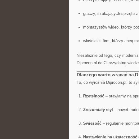
graczy, szukających sprzętu z
montażystów wideo, którzy pot
właścicieli firm, którzy chcą r
Niezależnie od tego, czy moderniz
Diprocon.pl da Ci przydatną wiedz
Dlaczego warto wracać na D
To, co wyróżnia Diprocon.pl, to s
Rzetelność
– stawiamy na spr
Zrozumiały styl
– nawet trudn
Świeżość
– regularnie monitor
Nastawienie na użyteczność
–