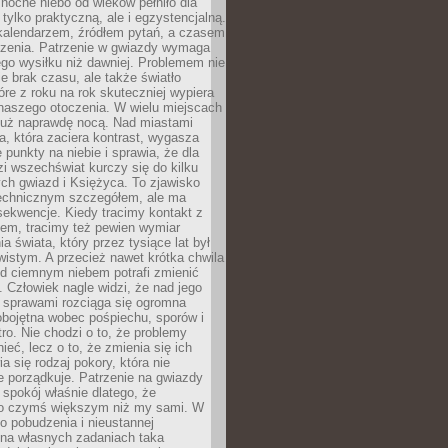
ocne niebo od wieków pełniło dla
e tylko praktyczną, ale i egzystencjalną.
kalendarzem, źródłem pytań, a czasem
szenia. Patrzenie w gwiazdy wymaga
go wysiłku niż dawniej. Problemem nie
ie brak czasu, ale także światło
óre z roku na rok skuteczniej wypiera
naszego otoczenia. W wielu miejscach
 już naprawdę nocą. Nad miastami
na, która zaciera kontrast, wygasza
 punkty na niebie i sprawia, że dla
zi wszechświat kurczy się do kilku
ych gwiazd i Księżyca. To zjawisko
technicznym szczegółem, ale ma
ekwencje. Kiedy tracimy kontakt z
em, tracimy też pewien wymiar
a świata, który przez tysiące lat był
istym. A przecież nawet krótka chwila
d ciemnym niebem potrafi zmienić
 Człowiek nagle widzi, że nad jego
 sprawami rozciąga się ogromna
obojętna wobec pośpiechu, sporów i
tro. Nie chodzi o to, że problemy
nieć, lecz o to, że zmienia się ich
a się rodzaj pokory, która nie
e porządkuje. Patrzenie na gwiazdy
spokój właśnie dlatego, że
o czymś większym niż my sami. W
o pobudzenia i nieustannej
 na własnych zadaniach taka