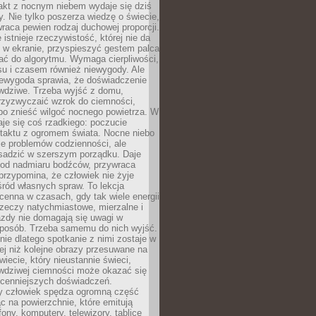
akt z nocnym niebem wydaje się dziś
y. Nie tylko poszerza wiedzę o świecie,
wraca pewien rodzaj duchowej proporcji.
 istnieje rzeczywistość, której nie da
 w ekranie, przyspieszyć gestem palca
ać do algorytmu. Wymaga cierpliwości,
su i czasem również niewygody. Ale
iewygoda sprawia, że doświadczenie
awdziwe. Trzeba wyjść z domu,
rzyzwyczaić wzrok do ciemności,
bo znieść wilgoć nocnego powietrza. W
je się coś rzadkiego: poczucie
ntaktu z ogromem świata. Nocne niebo
je problemów codzienności, ale
sadzić w szerszym porządku. Daje
od nadmiaru bodźców, przywraca
przypomina, że człowiek nie żyje
ród własnych spraw. To lekcja
cenna w czasach, gdy tak wiele energii
rzeczy natychmiastowe, mierzalne i
azdy nie domagają się uwagi w
posób. Trzeba samemu do nich wyjść.
ie dlatego spotkanie z nimi zostaje w
ej niż kolejne obrazy przesuwane na
wiecie, który nieustannie świeci,
awdziwej ciemności może okazać się
jcenniejszych doświadczeń.
 człowiek spędza ogromną część
ąc na powierzchnie, które emitują
fony, komputery, telewizory, tablice