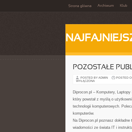
Archiwum
Klub
Strona główna
NAJFAJNIEJS
POZOSTAŁE PUBL
POSTED BY ADMIN
POSTED ON 
WYŁĄCZONA
Diprocon.pl – Komputery, Laptopy 
który powstał z myślą o użytkow
technologii komputerowych. Pole
komputerów.
Na Diprocon.pl poznasz dokładne t
wiadomości ze świata IT i instruk