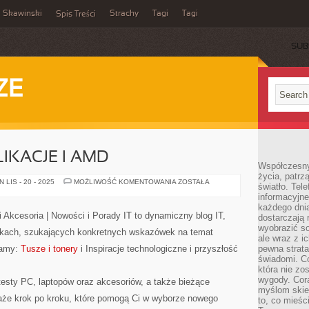
Skawinski
Strachy
Tagi
Tagi
Spis Treści
SUB
ZE
IKACJE I AMD
Współczesny
życia, patrz
POZOSTAŁE
LIS - 20 - 2025
MOŻLIWOŚĆ KOMENTOWANIA
ZOSTAŁA
światło. Tele
PUBLIKACJE
informacyjne
I
AMD
każdego dnia
i Akcesoria | Nowości i Porady IT to dynamiczny blog IT,
dostarczają 
wyobrazić so
nikach, szukających konkretnych wskazówek na temat
ale wraz z i
camy:
Tusze i tonery
i Inspiracje technologiczne i przyszłość
pewna strata
świadomi. C
która nie zo
wygody. Cor
esty PC, laptopów oraz akcesoriów, a także bieżące
myślom skier
taże krok po kroku, które pomogą Ci w wyborze nowego
to, co mieśc