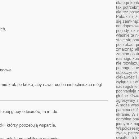
dlatego kont
tak potrzebn
ale też przy
Pokazuje, że
się zamknąć
ani dopasow
ych,
pogody, cza
właśnie ta n
staje się pr
poczekać, p
zmarznąć al
zamian dosta
realnego ko
nie rozwiązu
pomaga je o
ingowe.
odpoczynek 
ciekawość i 
wyłącznie wś
rmie krok po kroku, aby nawet osoba nietechniczna mógł
szczególnie 
pochłaniają 
głośne. Gwi
agresywny s
A może właśn
pamięci dłuż
rokiej grupy odbiorców, m.in. do:
ekranie. W ś
odrobina pr
jednym z na
ki, którzy potrzebują wsparcia,
Współczesny
życia, patrz
światło. Tele
ym zależy na stabilnym sprzęcie,