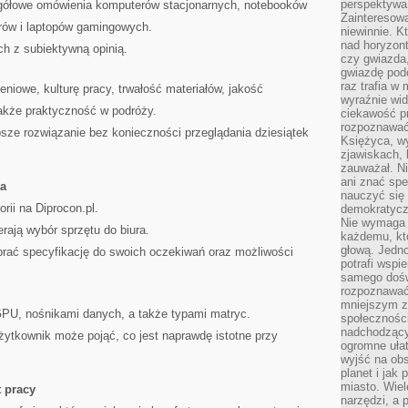
perspektywa 
egółowe omówienia komputerów stacjonarnych, notebooków
Zainteresow
rów i laptopów gamingowych.
niewinnie. 
nad horyzont
h z subiektywną opinią.
czy gwiazda
gwiazdę podc
raz trafia w
niowe, kulturę pracy, trwałość materiałów, jakość
wyraźnie wi
także praktyczność w podróży.
ciekawość p
rozpoznawać 
sze rozwiązanie bez konieczności przeglądania dziesiątek
Księżyca, w
zjawiskach, 
zauważał. Ni
ani znać spe
ia
nauczyć się 
rii na Diprocon.pl.
demokratycz
Nie wymaga b
rają wybór sprzętu do biura.
każdemu, kt
głową. Jedn
brać specyfikację do swoich oczekiwań oraz możliwości
potrafi wspie
samego dośw
rozpoznawać
mniejszym z
PU, nośnikami danych, a także typami matryc.
społeczności
nadchodzący
żytkownik może pojąć, co jest naprawdę istotne przy
ogromne ułat
wyjść na ob
planet i jak
miasto. Wiel
t pracy
narzędzi, a 