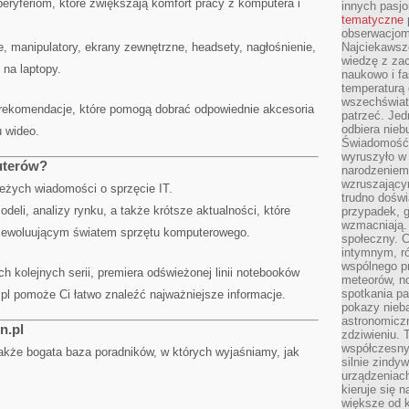
peryferiom, które zwiększają komfort pracy z komputera i
innych pasj
tematyczne
obserwacjom 
 manipulatory, ekrany zewnętrzne, headsety, nagłośnienie,
Najciekawsze
wiedzę z za
 na laptopy.
naukowo i fa
temperaturą 
wszechświata
rekomendacje, które pomogą dobrać odpowiednie akcesoria
patrzeć. Jed
odbiera nieb
u wideo.
Świadomość,
wyruszyło w
uterów?
narodzeniem,
wzruszającym
ieżych wiadomości o sprzęcie IT.
trudno doświ
eli, analizy rynku, a także krótsze aktualności, które
przypadek, 
wzmacniają.
e ewoluującym światem sprzętu komputerowego.
społeczny. 
intymnym, ró
wspólnego p
ych kolejnych serii, premiera odświeżonej linii notebooków
meteorów, n
spotkania pa
.pl pomoże Ci łatwo znaleźć najważniejsze informacje.
pokazy nieba
astronomiczn
n.pl
zdziwieniu. 
współczesny
e także bogata baza poradników, w których wyjaśniamy, jak
silnie zindy
urządzeniac
kieruje się 
większe od 