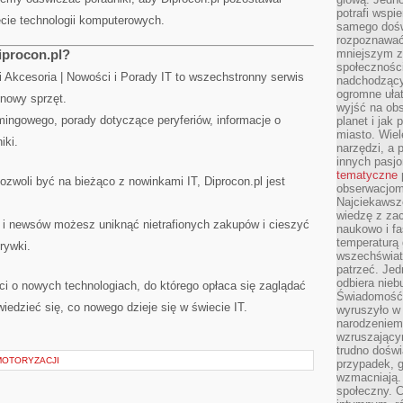
potrafi wspie
ie technologii komputerowych.
samego dośw
rozpoznawać
iprocon.pl?
mniejszym z
społeczności
i Akcesoria | Nowości i Porady IT to wszechstronny serwis
nadchodzący
ogromne ułat
 nowy sprzęt.
wyjść na ob
mingowego, porady dotyczące peryferiów, informacje o
planet i jak
miasto. Wiel
iki.
narzędzi, a 
innych pasj
tematyczne
pozwoli być na bieżąco z nowinkami IT, Diprocon.pl jest
obserwacjom 
Najciekawsze
wiedzę z za
j i newsów możesz uniknąć nietrafionych zakupów i cieszyć
naukowo i fa
temperaturą 
rywki.
wszechświata
patrzeć. Jed
odbiera nieb
eci o nowych technologiach, do którego opłaca się zaglądać
Świadomość,
edzieć się, co nowego dzieje się w świecie IT.
wyruszyło w
narodzeniem,
wzruszającym
trudno doświ
MOTORYZACJI
przypadek, 
wzmacniają.
społeczny. 