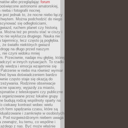
onatów albo przeglądając
forum
poświęcone astronomii amatorskiej,
nieba i fotografii nocnej.
 jest jednak to, że nocne niebo łączy
chwytem. Można podchodzić do niego
scynować się odległościami,
gwiazd, ruchem planet czy historią
. Można też po prostu stać w ciszy i
no nie wyklucza drugiego. Nauka nie
u tajemnicy, lecz często ją pogłębia.
 że światło niektórych gwiazd
 drogę na długo przed naszym
 nie czyni widoku mniej
. Przeciwnie, nadaje mu głębię, której
adczyć w innych sytuacjach. To rzadki
gdy wiedza i emocja wzajemnie się
 Patrzenie w niebo ma również wymiar
Choć bywa doświadczeniem bardzo
wnie często staje się okazją do
rzeżywania. Rodzinne obserwacje
ocne spacery, wyjazdy za miasto,
sjonatów z teleskopami czy publiczne
 organizowane przez lokalne grupy
e budują rodzaj wspólnoty oparty na
To ciekawy kontrast wobec wielu
ch form spędzania czasu, które są
widualizowane i zamknięte w osobistych
h. Pod rozgwieżdżonym niebem uwaga
na zewnątrz, ku temu, co wspólne i
każdego z nas. Być może właśnie