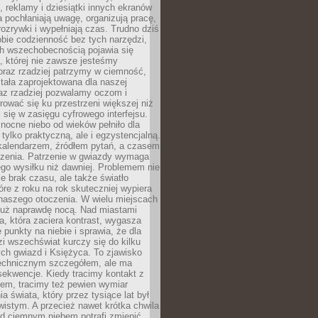
, reklamy i dziesiątki innych ekranów
 pochłaniają uwagę, organizują pracę,
rozrywki i wypełniają czas. Trudno dziś
bie codzienność bez tych narzędzi,
ch wszechobecnością pojawia się
, której nie zawsze jesteśmy
oraz rzadziej patrzymy w ciemność,
stała zaprojektowana dla naszej
az rzadziej pozwalamy oczom i
ować się ku przestrzeni większej niż
i się w zasięgu cyfrowego interfejsu.
ocne niebo od wieków pełniło dla
e tylko praktyczną, ale i egzystencjalną.
kalendarzem, źródłem pytań, a czasem
szenia. Patrzenie w gwiazdy wymaga
go wysiłku niż dawniej. Problemem nie
ie brak czasu, ale także światło
óre z roku na rok skuteczniej wypiera
naszego otoczenia. W wielu miejscach
 już naprawdę nocą. Nad miastami
na, która zaciera kontrast, wygasza
 punkty na niebie i sprawia, że dla
zi wszechświat kurczy się do kilku
ych gwiazd i Księżyca. To zjawisko
technicznym szczegółem, ale ma
ekwencje. Kiedy tracimy kontakt z
em, tracimy też pewien wymiar
a świata, który przez tysiące lat był
istym. A przecież nawet krótka chwila
d ciemnym niebem potrafi zmienić