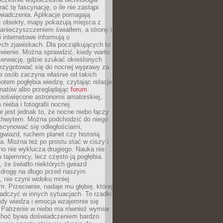
rać tę fascynację, o ile nie zastąpi
iadczenia. Aplikacje pomagają
 obiekty, mapy pokazują miejsca z
anieczyszczeniem światłem, a strony i
 internetowe informują o
ch zjawiskach. Dla początkujących to
wienie. Można sprawdzić, kiedy warto
serwację, gdzie szukać określonych
 przygotować się do nocnej wyprawy za
e osób zaczyna właśnie od takich
potem pogłębia wiedzę, czytając relacje
onatów albo przeglądając
forum
poświęcone astronomii amatorskiej,
nieba i fotografii nocnej.
 jest jednak to, że nocne niebo łączy
chwytem. Można podchodzić do niego
scynować się odległościami,
gwiazd, ruchem planet czy historią
. Można też po prostu stać w ciszy i
no nie wyklucza drugiego. Nauka nie
u tajemnicy, lecz często ją pogłębia.
 że światło niektórych gwiazd
 drogę na długo przed naszym
 nie czyni widoku mniej
. Przeciwnie, nadaje mu głębię, której
adczyć w innych sytuacjach. To rzadki
gdy wiedza i emocja wzajemnie się
 Patrzenie w niebo ma również wymiar
Choć bywa doświadczeniem bardzo