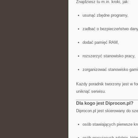
Znajdziesz tu m.in. kroki, jak:
usunąć zbędne programy,
zadbać o bezpieczeństwo dan
dodać pamięć RAM,
rozszerzyć stanowisko pracy,
zorganizować stanowisko gam
Każdy poradnik tworzony jest w fo
uniknąć serwisu.
Dla kogo jest Diprocon.pl?
Diprocon.pl jest skierowany do sze
osób stawiających pierwsze kro
osób pracujących zdalnie, któr