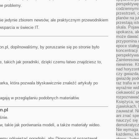
perspektywę.
ne problemy.
codziennymi
przestrzeń, 
planów na ju
 nie jedynie zbiorem newsów, ale praktycznym przewodnikiem
przestają ist
skala. Pojawi
wsparcia w świecie IT.
upokarza, al
może dawać 
przypomina 
epoce stałeg
n.pl, dopilnowaliśmy, by poruszanie się po stronie było
koncentracji
perspektywa 
Zainteresow
 takich jak poradniki, dzięki czemu łatwo znajdziesz to,
niewinnie. 
nad horyzont
czy gwiazda
gwiazdę podc
arka, która pozwala błyskawicznie znaleźć artykuły po
raz trafia w
wyraźnie wi
ciekawość p
rozpoznawać 
agają w przeglądaniu podobnych materiałów.
Księżyca, w
zjawiskach, 
n.pl
zauważał. Ni
ani znać spe
śnie.
nauczyć się 
, takie jak porównania modeli, a także materiały wideo.
demokratycz
Nie wymaga b
każdemu, kt
iemy odświeżać poradniki, aby Diprocon.pl pozostawał
głową. Jedn