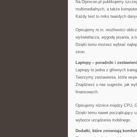
Na Diprocon.pl publikujemy szcz
multimedialnych, a także kompute
Każdy test to miks twardych danyc
Opisujemy m.in. możliwości oblicze
wyświetlacza, wygodę pisania, a 
Dzięki temu możesz wybrać najlep
stron.
Laptopy – poradniki i zestawien
Laptopy to jedna z głównych katego
Tworzymy zestawienia, które wspie
Znajdziesz u nas sugestie, jak wy
finansowych.
Opisujemy różnice między CPU, G
Dzięki temu nawet początkujący u
wyborze urządzenia mobilnego.
Dodatki, które zmieniają komfor