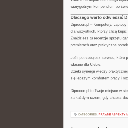
wiarygodnym kompendium po świec
Dlaczego warto odwiedzić D
Diprocon.pl – Komputery, Laptopy 
dla wszystkich, którzy chcą kupić
Znajdziesz tu recenzje sprzętu ga
premierach oraz praktyczne poradn
Jeśli potrzebujesz serwisu, które 
właśnie dla Ciebie.
Dzięki synergii wiedzy praktyczne
się lepszym komfortem pracy i roz
Diprocon.pl to Twoje miejsce w si
za każdym razem, gdy chcesz dowi
CATEGORIES:
PRAWNE ASPEKTY 