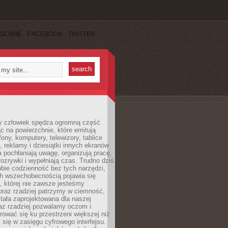
SCRIBE
FACEBOOK
TWITTER
 człowiek spędza ogromną część
ąc na powierzchnie, które emitują
fony, komputery, telewizory, tablice
, reklamy i dziesiątki innych ekranów
 pochłaniają uwagę, organizują pracę,
rozrywki i wypełniają czas. Trudno dziś
bie codzienność bez tych narzędzi,
ch wszechobecnością pojawia się
, której nie zawsze jesteśmy
oraz rzadziej patrzymy w ciemność,
stała zaprojektowana dla naszej
az rzadziej pozwalamy oczom i
ować się ku przestrzeni większej niż
i się w zasięgu cyfrowego interfejsu.