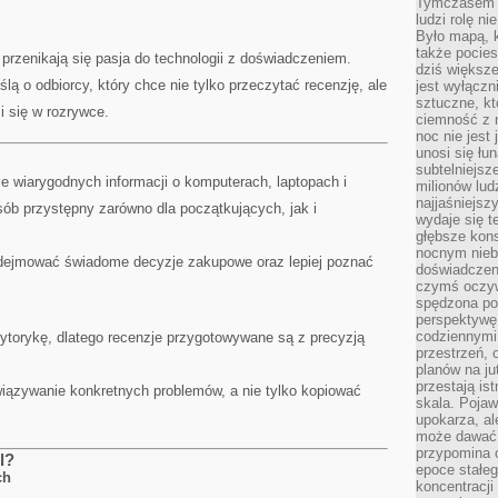
Tymczasem n
ludzi rolę ni
Było mapą, 
także pocie
 przenikają się pasja do technologii z doświadczeniem.
dziś większe
lą o odbiorcy, który chce nie tylko przeczytać recenzję, ale
jest wyłączn
sztuczne, kt
i się w rozrywce.
ciemność z 
noc nie jest
unosi się łu
subtelniejsze
ie wiarygodnych informacji o komputerach, laptopach i
milionów lud
najjaśniejsz
ób przystępny zarówno dla początkujących, jak i
wydaje się 
głębsze kons
nocnym nieb
ejmować świadome decyzje zakupowe oraz lepiej poznać
doświadczeni
czymś oczyw
spędzona po
perspektywę.
codziennymi
rytorykę, dlatego recenzje przygotowywane są z precyzją
przestrzeń, 
planów na ju
przestają ist
wiązywanie konkretnych problemów, a nie tylko kopiować
skala. Pojawi
upokarza, al
może dawać 
przypomina 
l?
epoce stałeg
ch
koncentracji