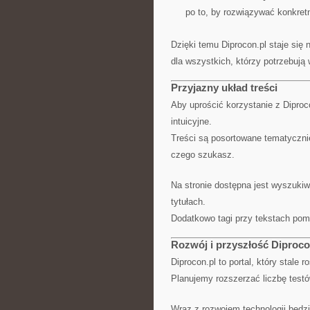
po to, by rozwiązywać konkret
Dzięki temu Diprocon.pl staje się
dla wszystkich, którzy potrzebują 
Przyjazny układ treści
Aby uprościć korzystanie z Diproco
intuicyjne.
Treści są posortowane tematycznie,
czego szukasz.
Na stronie dostępna jest wyszukiw
tytułach.
Dodatkowo tagi przy tekstach pom
Rozwój i przyszłość Diproco
Diprocon.pl to portal, który stale ro
Planujemy rozszerzać liczbę testów
Wraz z rozwojem technologii będz