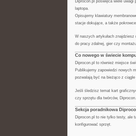
Diprocon.pl poświęca wiele uwagi 
laptopa.
Opisujemy klawiatury membranowe,
stacje dokujące, a także pokrowce
W naszych artykułach znajdziesz 
do pracy zdalnej, gier czy montaż
Co nowego w świecie komp
Diprocon.pl to również miejsce św
Publikujemy zapowiedzi nowych mod
pozwalają być na bieżąco z ciągl
Jeśli śledzisz temat kart graficzn
czy sprzętu dla twórców, Diprocon
Sekcja poradnikowa Diproco
Diprocon.pl to nie tylko testy, al
konfigurować sprzęt.