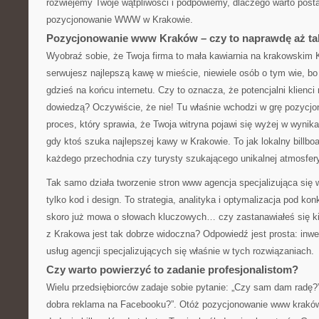
rozwiejemy Twoje wątpliwości i podpowiemy, dlaczego warto posta
pozycjonowanie WWW w Krakowie.
Pozycjonowanie www Kraków – czy to naprawdę aż t
Wyobraź sobie, że Twoja firma to mała kawiarnia na krakowskim
serwujesz najlepszą kawę w mieście, niewiele osób o tym wie, bo 
gdzieś na końcu internetu. Czy to oznacza, że potencjalni klienci 
dowiedzą? Oczywiście, że nie! Tu właśnie wchodzi w grę pozyc
proces, który sprawia, że Twoja witryna pojawi się wyżej w wyni
gdy ktoś szuka najlepszej kawy w Krakowie. To jak lokalny billbo
każdego przechodnia czy turysty szukającego unikalnej atmosfer
Tak samo działa tworzenie stron www agencja specjalizująca się 
tylko kod i design. To strategia, analityka i optymalizacja pod ko
skoro już mowa o słowach kluczowych… czy zastanawiałeś się ki
z Krakowa jest tak dobrze widoczna? Odpowiedź jest prosta: inwe
usług agencji specjalizujących się właśnie w tych rozwiązaniach.
Czy warto powierzyć to zadanie profesjonalistom?
Wielu przedsiębiorców zadaje sobie pytanie: „Czy sam dam radę?”
dobra reklama na Facebooku?”. Otóż pozycjonowanie www kraków t