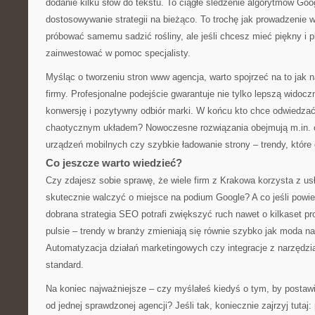
dodanie kilku słów do tekstu. To ciągłe śledzenie algorytmów Goog
dostosowywanie strategii na bieżąco. To trochę jak prowadzenie
próbować samemu sadzić rośliny, ale jeśli chcesz mieć piękny i pl
zainwestować w pomoc specjalisty.
Myśląc o tworzeniu stron www agencja, warto spojrzeć na to jak 
firmy. Profesjonalne podejście gwarantuje nie tylko lepszą widocz
konwersję i pozytywny odbiór marki. W końcu kto chce odwiedzać
chaotycznym układem? Nowoczesne rozwiązania obejmują m.in. 
urządzeń mobilnych czy szybkie ładowanie strony – trendy, któr
Co jeszcze warto wiedzieć?
Czy zdajesz sobie sprawę, że wiele firm z Krakowa korzysta z usł
skutecznie walczyć o miejsce na podium Google? A co jeśli powi
dobrana strategia SEO potrafi zwiększyć ruch nawet o kilkaset p
pulsie – trendy w branży zmieniają się równie szybko jak moda na
Automatyzacja działań marketingowych czy integracje z narzędzia
standard.
Na koniec najważniejsze – czy myślałeś kiedyś o tym, by posta
od jednej sprawdzonej agencji? Jeśli tak, koniecznie zajrzyj tutaj: