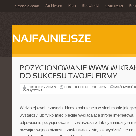
Archiwum
Klub
Skawinski
Str
Strona główna
Spis Treści
NAJFAJNIEJSZE
POZYCJONOWANIE WWW W KRAK
DO SUKCESU TWOJEJ FIRMY
POSTED BY ADMIN
POSTED ON CZE - 20 - 2025
MOŻLIWOŚĆ 
WYŁĄCZONA
W dzisiejszych czasach, kiedy konkurencja w sieci rośnie jak gr
wystarczy już tylko mieć pięknie wyglądającą stronę internetową
odpowiednie pozycjonowanie – zwłaszcza w tak dynamicznym mie
rozwoju swojego biznesu i zastanawiasz się, jak wyróżnić się na 