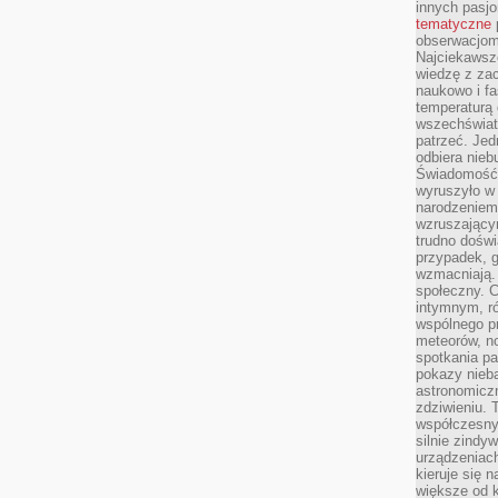
innych pasj
tematyczne
obserwacjom 
Najciekawsze
wiedzę z za
naukowo i fa
temperaturą 
wszechświata
patrzeć. Jed
odbiera nieb
Świadomość,
wyruszyło w
narodzeniem,
wzruszającym
trudno doświ
przypadek, 
wzmacniają.
społeczny. 
intymnym, ró
wspólnego p
meteorów, n
spotkania pa
pokazy nieba
astronomiczn
zdziwieniu. 
współczesny
silnie zindy
urządzeniac
kieruje się 
większe od 