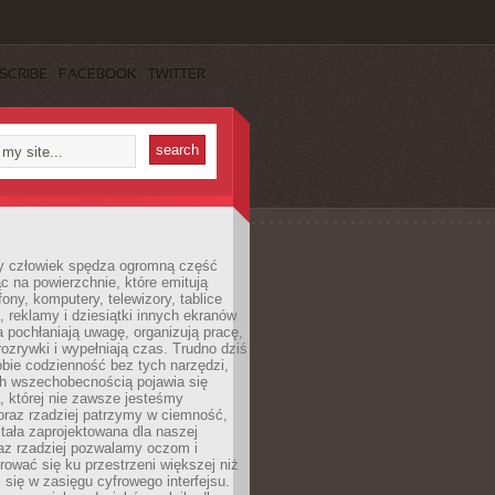
SCRIBE
FACEBOOK
TWITTER
 człowiek spędza ogromną część
ąc na powierzchnie, które emitują
fony, komputery, telewizory, tablice
, reklamy i dziesiątki innych ekranów
 pochłaniają uwagę, organizują pracę,
rozrywki i wypełniają czas. Trudno dziś
bie codzienność bez tych narzędzi,
ch wszechobecnością pojawia się
, której nie zawsze jesteśmy
oraz rzadziej patrzymy w ciemność,
stała zaprojektowana dla naszej
az rzadziej pozwalamy oczom i
ować się ku przestrzeni większej niż
i się w zasięgu cyfrowego interfejsu.