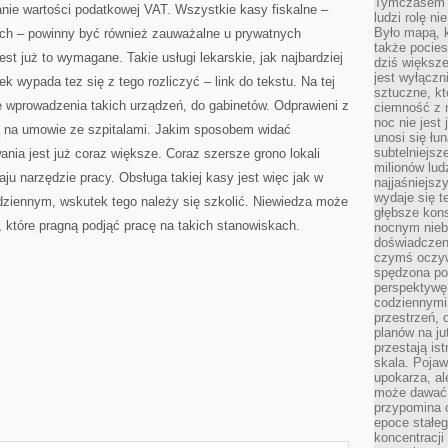
Tymczasem n
nie wartości podatkowej VAT. Wszystkie kasy fiskalne –
ludzi rolę ni
Było mapą, 
nych – powinny być również zauważalne u prywatnych
także pocie
jest już to wymagane. Takie usługi lekarskie, jak najbardziej
dziś większe
jest wyłączn
ek wypada tez się z tego rozliczyć – link do tekstu. Na tej
sztuczne, kt
 wprowadzenia takich urządzeń, do gabinetów. Odprawieni z
ciemność z 
noc nie jest
ą na umowie ze szpitalami. Jakim sposobem widać
unosi się łu
subtelniejsze
nia jest już coraz większe. Coraz szersze grono lokali
milionów lud
u narzędzie pracy. Obsługa takiej kasy jest więc jak w
najjaśniejsz
wydaje się 
ziennym, wskutek tego należy się szkolić. Niewiedza może
głębsze kons
, które pragną podjąć pracę na takich stanowiskach.
nocnym nieb
doświadczeni
czymś oczyw
spędzona po
perspektywę.
codziennymi
przestrzeń, 
planów na ju
przestają ist
skala. Pojawi
upokarza, al
może dawać 
przypomina 
epoce stałeg
koncentracji