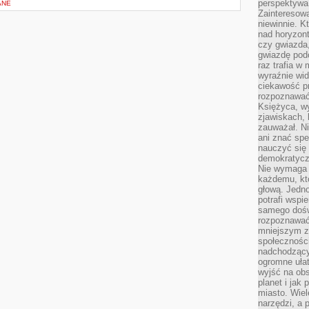
perspektywa 
ANE
Zainteresow
niewinnie. 
nad horyzont
czy gwiazda
gwiazdę podc
raz trafia w
wyraźnie wi
ciekawość p
rozpoznawać 
Księżyca, w
zjawiskach, 
zauważał. Ni
ani znać spe
nauczyć się 
demokratycz
Nie wymaga b
każdemu, kt
głową. Jedn
potrafi wspie
samego dośw
rozpoznawać
mniejszym z
społeczności
nadchodzący
ogromne ułat
wyjść na ob
planet i jak
miasto. Wiel
narzędzi, a 