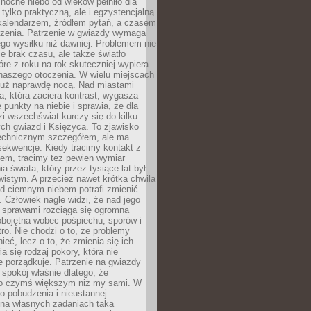
ocne niebo od wieków pełniło dla
e tylko praktyczną, ale i egzystencjalną.
kalendarzem, źródłem pytań, a czasem
szenia. Patrzenie w gwiazdy wymaga
go wysiłku niż dawniej. Problemem nie
ie brak czasu, ale także światło
óre z roku na rok skuteczniej wypiera
naszego otoczenia. W wielu miejscach
 już naprawdę nocą. Nad miastami
na, która zaciera kontrast, wygasza
 punkty na niebie i sprawia, że dla
zi wszechświat kurczy się do kilku
ych gwiazd i Księżyca. To zjawisko
technicznym szczegółem, ale ma
ekwencje. Kiedy tracimy kontakt z
em, tracimy też pewien wymiar
a świata, który przez tysiące lat był
istym. A przecież nawet krótka chwila
d ciemnym niebem potrafi zmienić
 Człowiek nagle widzi, że nad jego
 sprawami rozciąga się ogromna
obojętna wobec pośpiechu, sporów i
tro. Nie chodzi o to, że problemy
nieć, lecz o to, że zmienia się ich
a się rodzaj pokory, która nie
e porządkuje. Patrzenie na gwiazdy
spokój właśnie dlatego, że
o czymś większym niż my sami. W
o pobudzenia i nieustannej
 na własnych zadaniach taka