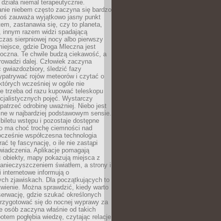
działa niemal terapeutycznie.
anie niebem często zaczyna się bardzo
Ktoś zauważa wyjątkowo jasny punkt
em, zastanawia się, czy to planeta,
, innym razem widzi spadającą
zas sierpniowej nocy albo pierwszy
 miejsce, gdzie Droga Mleczna jest
doczna. Te chwile budzą ciekawość, a
rowadzi dalej. Człowiek zaczyna
gwiazdozbiory, śledzić fazy
ypatrywać rojów meteorów i czytać o
których wcześniej w ogóle nie
e trzeba od razu kupować teleskopu
cjalistycznych pojęć. Wystarczy
patrzeć odrobinę uważniej. Niebo jest
ne w najbardziej podstawowym sensie.
iletu wstępu i pozostaje dostępne
o ma choć trochę ciemności nad
ocześnie współczesna technologia
rać tę fascynację, o ile nie zastąpi
iadczenia. Aplikacje pomagają
 obiekty, mapy pokazują miejsca z
anieczyszczeniem światłem, a strony i
 internetowe informują o
ch zjawiskach. Dla początkujących to
wienie. Można sprawdzić, kiedy warto
serwację, gdzie szukać określonych
 przygotować się do nocnej wyprawy za
e osób zaczyna właśnie od takich
potem pogłębia wiedzę, czytając relacje