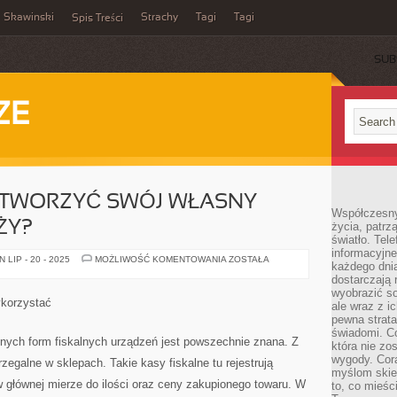
Skawinski
Strachy
Tagi
Tagi
Spis Treści
SUB
ZE
OTWORZYĆ SWÓJ WŁASNY
Współczesny
ŻY?
życia, patrz
światło. Tele
informacyjne
PRZEWIDUJESZ
LIP - 20 - 2025
MOŻLIWOŚĆ KOMENTOWANIA
ZOSTAŁA
każdego dnia
OTWORZYĆ
SWÓJ
dostarczają 
WŁASNY
wyobrazić so
PUNKT
korzystać
ale wraz z i
SPRZEDAŻY?
pewna strata
świadomi. C
nych form fiskalnych urządzeń jest powszechnie znana. Z
która nie zo
wygody. Cor
zegalne w sklepach. Takie kasy fiskalne tu rejestrują
myślom skier
w głównej mierze do ilości oraz ceny zakupionego towaru. W
to, co mieśc