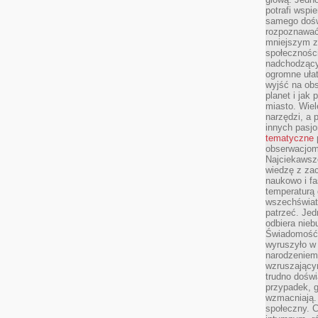
potrafi wspie
samego dośw
rozpoznawać
mniejszym z
społeczności
nadchodzący
ogromne ułat
wyjść na ob
planet i jak
miasto. Wiel
narzędzi, a 
innych pasj
tematyczne
obserwacjom 
Najciekawsze
wiedzę z za
naukowo i fa
temperaturą 
wszechświata
patrzeć. Jed
odbiera nieb
Świadomość,
wyruszyło w
narodzeniem,
wzruszającym
trudno doświ
przypadek, 
wzmacniają.
społeczny. 