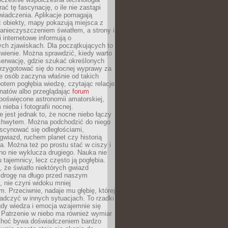
rać tę fascynację, o ile nie zastąpi
iadczenia. Aplikacje pomagają
 obiekty, mapy pokazują miejsca z
anieczyszczeniem światłem, a strony i
 internetowe informują o
ch zjawiskach. Dla początkujących to
wienie. Można sprawdzić, kiedy warto
serwację, gdzie szukać określonych
 przygotować się do nocnej wyprawy za
e osób zaczyna właśnie od takich
potem pogłębia wiedzę, czytając relacje
onatów albo przeglądając
forum
poświęcone astronomii amatorskiej,
nieba i fotografii nocnej.
 jest jednak to, że nocne niebo łączy
chwytem. Można podchodzić do niego
scynować się odległościami,
gwiazd, ruchem planet czy historią
. Można też po prostu stać w ciszy i
no nie wyklucza drugiego. Nauka nie
u tajemnicy, lecz często ją pogłębia.
 że światło niektórych gwiazd
 drogę na długo przed naszym
 nie czyni widoku mniej
. Przeciwnie, nadaje mu głębię, której
adczyć w innych sytuacjach. To rzadki
gdy wiedza i emocja wzajemnie się
 Patrzenie w niebo ma również wymiar
Choć bywa doświadczeniem bardzo