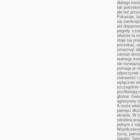
dlatego kont
tak potrzebn
ale też przy
Pokazuje, że
się zamknąć
ani dopasow
pogody, cza
właśnie ta n
staje się pr
poczekać, p
zmarznąć al
zamian dosta
realnego ko
nie rozwiązu
pomaga je o
odpoczynek 
ciekawość i 
wyłącznie wś
szczególnie 
pochłaniają 
głośne. Gwi
agresywny s
A może właśn
pamięci dłuż
ekranie. W ś
odrobina pr
jednym z na
Współczesny
życia, patrz
światło. Tele