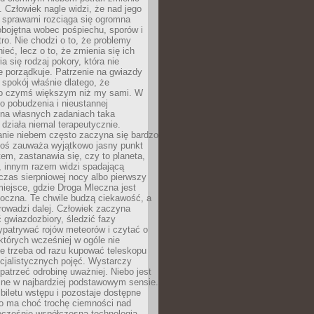
 Człowiek nagle widzi, że nad jego
 sprawami rozciąga się ogromna
obojętna wobec pośpiechu, sporów i
tro. Nie chodzi o to, że problemy
nieć, lecz o to, że zmienia się ich
a się rodzaj pokory, która nie
e porządkuje. Patrzenie na gwiazdy
spokój właśnie dlatego, że
o czymś większym niż my sami. W
o pobudzenia i nieustannej
 na własnych zadaniach taka
działa niemal terapeutycznie.
anie niebem często zaczyna się bardzo
Ktoś zauważa wyjątkowo jasny punkt
em, zastanawia się, czy to planeta,
, innym razem widzi spadającą
zas sierpniowej nocy albo pierwszy
 miejsce, gdzie Droga Mleczna jest
doczna. Te chwile budzą ciekawość, a
rowadzi dalej. Człowiek zaczyna
gwiazdozbiory, śledzić fazy
ypatrywać rojów meteorów i czytać o
których wcześniej w ogóle nie
e trzeba od razu kupować teleskopu
cjalistycznych pojęć. Wystarczy
patrzeć odrobinę uważniej. Niebo jest
ne w najbardziej podstawowym sensie.
iletu wstępu i pozostaje dostępne
o ma choć trochę ciemności nad
ocześnie współczesna technologia