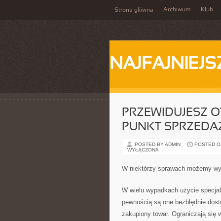
Archiwum
Klub
Strona główna
NAJFAJNIEJS
PRZEWIDUJESZ 
PUNKT SPRZEDA
POSTED BY ADMIN
POSTED ON 
WYŁĄCZONA
W niektórzy sprawach możemy wy
W wielu wypadkach użycie specjal
pewnością są one bezbłędnie dostr
zakupiony towar. Ograniczają się 