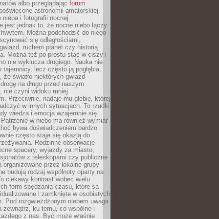
onatów albo przeglądając
forum
poświęcone astronomii amatorskiej,
nieba i fotografii nocnej.
 jest jednak to, że nocne niebo łączy
chwytem. Można podchodzić do niego
scynować się odległościami,
gwiazd, ruchem planet czy historią
. Można też po prostu stać w ciszy i
no nie wyklucza drugiego. Nauka nie
u tajemnicy, lecz często ją pogłębia.
 że światło niektórych gwiazd
 drogę na długo przed naszym
 nie czyni widoku mniej
. Przeciwnie, nadaje mu głębię, której
adczyć w innych sytuacjach. To rzadki
gdy wiedza i emocja wzajemnie się
 Patrzenie w niebo ma również wymiar
Choć bywa doświadczeniem bardzo
wnie często staje się okazją do
rzeżywania. Rodzinne obserwacje
ocne spacery, wyjazdy za miasto,
sjonatów z teleskopami czy publiczne
 organizowane przez lokalne grupy
e budują rodzaj wspólnoty oparty na
To ciekawy kontrast wobec wielu
ch form spędzania czasu, które są
widualizowane i zamknięte w osobistych
h. Pod rozgwieżdżonym niebem uwaga
na zewnątrz, ku temu, co wspólne i
każdego z nas. Być może właśnie