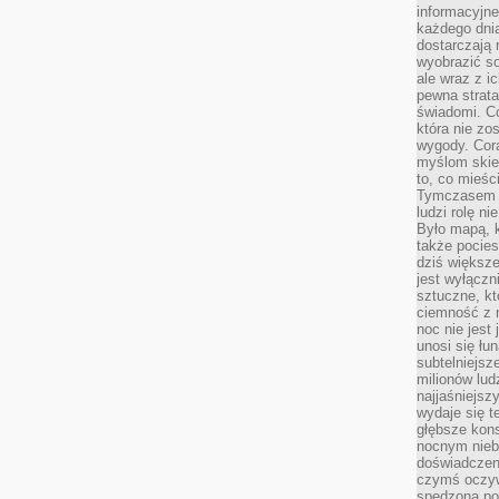
informacyjne
każdego dnia
dostarczają 
wyobrazić so
ale wraz z i
pewna strata
świadomi. C
która nie zo
wygody. Cor
myślom skier
to, co mieśc
Tymczasem n
ludzi rolę ni
Było mapą, 
także pocie
dziś większe
jest wyłączn
sztuczne, kt
ciemność z 
noc nie jest
unosi się łu
subtelniejsze
milionów lud
najjaśniejsz
wydaje się 
głębsze kons
nocnym nieb
doświadczeni
czymś oczyw
spędzona po