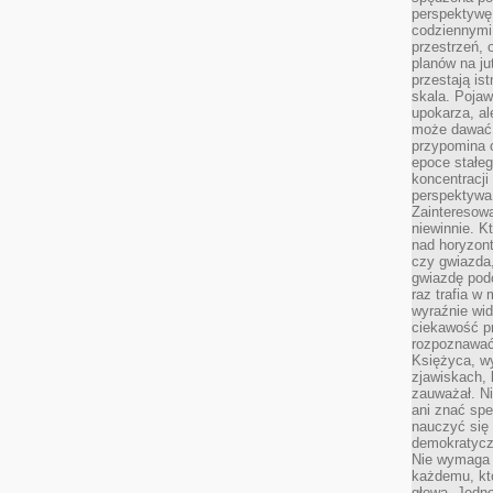
perspektywę.
codziennymi
przestrzeń, 
planów na ju
przestają ist
skala. Pojawi
upokarza, al
może dawać 
przypomina 
epoce stałeg
koncentracji
perspektywa 
Zainteresow
niewinnie. 
nad horyzont
czy gwiazda
gwiazdę podc
raz trafia w
wyraźnie wi
ciekawość p
rozpoznawać 
Księżyca, w
zjawiskach, 
zauważał. Ni
ani znać spe
nauczyć się 
demokratycz
Nie wymaga b
każdemu, kt
głową. Jedn