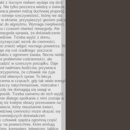
akt z nocnym niebem wydaje się dziś
y. Nie tylko poszerza wiedzę o świecie,
wraca pewien rodzaj duchowej proporcji.
 istnieje rzeczywistość, której nie da
 w ekranie, przyspieszyć gestem palca
ać do algorytmu. Wymaga cierpliwości,
su i czasem również niewygody. Ale
iewygoda sprawia, że doświadczenie
awdziwe. Trzeba wyjść z domu,
rzyzwyczaić wzrok do ciemności,
bo znieść wilgoć nocnego powietrza. W
je się coś rzadkiego: poczucie
ntaktu z ogromem świata. Nocne niebo
je problemów codzienności, ale
sadzić w szerszym porządku. Daje
od nadmiaru bodźców, przywraca
przypomina, że człowiek nie żyje
ród własnych spraw. To lekcja
cenna w czasach, gdy tak wiele energii
rzeczy natychmiastowe, mierzalne i
azdy nie domagają się uwagi w
posób. Trzeba samemu do nich wyjść.
ie dlatego spotkanie z nimi zostaje w
ej niż kolejne obrazy przesuwane na
wiecie, który nieustannie świeci,
awdziwej ciemności może okazać się
jcenniejszych doświadczeń.
 człowiek spędza ogromną część
ąc na powierzchnie, które emitują
fony, komputery, telewizory, tablice