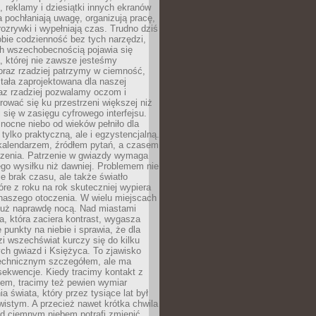
, reklamy i dziesiątki innych ekranów
 pochłaniają uwagę, organizują pracę,
rozrywki i wypełniają czas. Trudno dziś
bie codzienność bez tych narzędzi,
ch wszechobecnością pojawia się
, której nie zawsze jesteśmy
oraz rzadziej patrzymy w ciemność,
stała zaprojektowana dla naszej
az rzadziej pozwalamy oczom i
ować się ku przestrzeni większej niż
i się w zasięgu cyfrowego interfejsu.
ocne niebo od wieków pełniło dla
e tylko praktyczną, ale i egzystencjalną.
kalendarzem, źródłem pytań, a czasem
szenia. Patrzenie w gwiazdy wymaga
go wysiłku niż dawniej. Problemem nie
ie brak czasu, ale także światło
óre z roku na rok skuteczniej wypiera
naszego otoczenia. W wielu miejscach
 już naprawdę nocą. Nad miastami
na, która zaciera kontrast, wygasza
 punkty na niebie i sprawia, że dla
zi wszechświat kurczy się do kilku
ych gwiazd i Księżyca. To zjawisko
technicznym szczegółem, ale ma
ekwencje. Kiedy tracimy kontakt z
em, tracimy też pewien wymiar
a świata, który przez tysiące lat był
istym. A przecież nawet krótka chwila
d ciemnym niebem potrafi zmienić