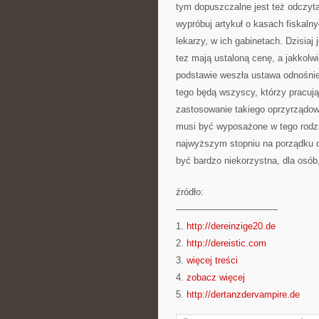
tym dopuszczalne jest też odczyta
wypróbuj artykuł o kasach fiskal
lekarzy, w ich gabinetach. Dzisiaj 
tez mają ustaloną cenę, a jakkolwi
podstawie weszła ustawa odnośnie
tego będą wszyscy, którzy pracuj
zastosowanie takiego oprzyrządowa
musi być wyposażone w tego rodzaj
najwyższym stopniu na porządku d
być bardzo niekorzystna, dla osób
źródło:
———————————
1.
http://dereinzige20.de
2.
http://dereistic.com
3.
więcej treści
4.
zobacz więcej
5.
http://dertanzdervampire.de