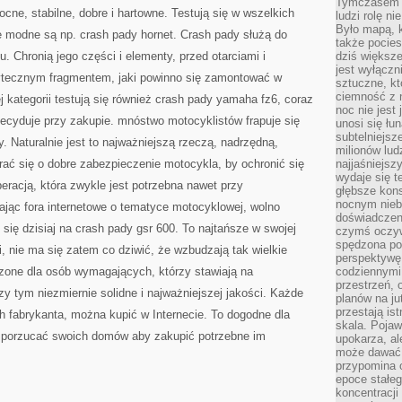
Tymczasem n
KWALIFIKACJI
cne, stabilne, dobre i hartowne. Testują się w wszelkich
ludzi rolę ni
Było mapą, 
e modne są np. crash pady hornet. Crash pady służą do
także pocie
. Chronią jego części i elementy, przed otarciami i
dziś większe
jest wyłączn
ytecznym fragmentem, jaki powinno się zamontować w
sztuczne, kt
ciemność z 
 kategorii testują się również crash pady yamaha fz6, coraz
noc nie jest
 decyduje przy zakupie. mnóstwo motocyklistów frapuje się
unosi się łu
subtelniejsze
y. Naturalnie jest to najważniejszą rzeczą, nadrzędną,
milionów lud
ać się o dobre zabezpieczenie motocykla, by ochronić się
najjaśniejsz
wydaje się 
racją, która zwykle jest potrzebna nawet przy
głębsze kons
nocnym nieb
ając fora internetowe o tematyce motocyklowej, wolno
doświadczeni
się dzisiaj na crash pady gsr 600. To najtańsze w swojej
czymś oczyw
spędzona po
i, nie ma się zatem co dziwić, że wzbudzają tak wielkie
perspektywę.
zone dla osób wymagających, którzy stawiają na
codziennymi
przestrzeń, 
zy tym niezmiernie solidne i najważniejszej jakości. Każde
planów na ju
przestają ist
ch fabrykanta, można kupić w Internecie. To dogodne dla
skala. Pojawi
t porzucać swoich domów aby zakupić potrzebne im
upokarza, al
może dawać 
przypomina 
epoce stałeg
koncentracji