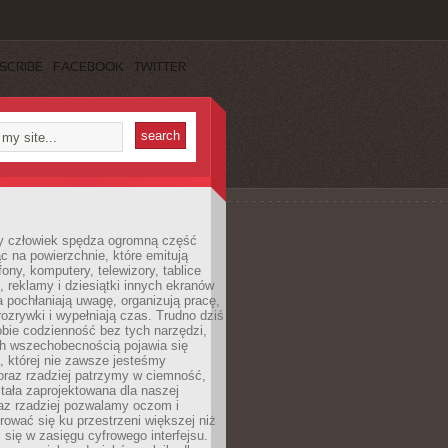
SCRIBE
FACEBOOK
TWITTER
 człowiek spędza ogromną część
ąc na powierzchnie, które emitują
fony, komputery, telewizory, tablice
, reklamy i dziesiątki innych ekranów
 pochłaniają uwagę, organizują pracę,
rozrywki i wypełniają czas. Trudno dziś
bie codzienność bez tych narzędzi,
ch wszechobecnością pojawia się
, której nie zawsze jesteśmy
oraz rzadziej patrzymy w ciemność,
stała zaprojektowana dla naszej
az rzadziej pozwalamy oczom i
ować się ku przestrzeni większej niż
i się w zasięgu cyfrowego interfejsu.