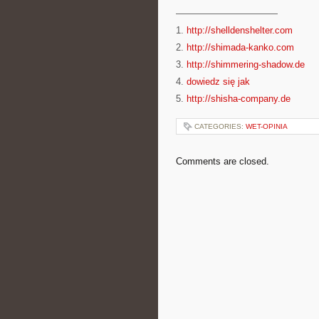
———————————
1.
http://shelldenshelter.com
2.
http://shimada-kanko.com
3.
http://shimmering-shadow.de
4.
dowiedz się jak
5.
http://shisha-company.de
CATEGORIES:
WET-OPINIA
Comments are closed.