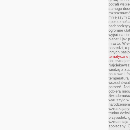
potrafi wspie
samego dośw
rozpoznawać
mniejszym z
społeczności
nadchodzący
ogromne ułat
wyjść na ob
planet i jak
miasto. Wiel
narzędzi, a 
innych pasj
tematyczne
obserwacjom 
Najciekawsze
wiedzę z za
naukowo i fa
temperaturą 
wszechświata
patrzeć. Jed
odbiera nieb
Świadomość,
wyruszyło w
narodzeniem,
wzruszającym
trudno doświ
przypadek, 
wzmacniają.
społeczny. 