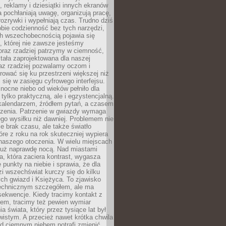
, reklamy i dziesiątki innych ekranów
 pochłaniają uwagę, organizują pracę,
rozrywki i wypełniają czas. Trudno dziś
bie codzienność bez tych narzędzi,
ch wszechobecnością pojawia się
, której nie zawsze jesteśmy
oraz rzadziej patrzymy w ciemność,
stała zaprojektowana dla naszej
az rzadziej pozwalamy oczom i
ować się ku przestrzeni większej niż
i się w zasięgu cyfrowego interfejsu.
ocne niebo od wieków pełniło dla
e tylko praktyczną, ale i egzystencjalną.
kalendarzem, źródłem pytań, a czasem
szenia. Patrzenie w gwiazdy wymaga
go wysiłku niż dawniej. Problemem nie
ie brak czasu, ale także światło
óre z roku na rok skuteczniej wypiera
naszego otoczenia. W wielu miejscach
 już naprawdę nocą. Nad miastami
na, która zaciera kontrast, wygasza
 punkty na niebie i sprawia, że dla
zi wszechświat kurczy się do kilku
ych gwiazd i Księżyca. To zjawisko
technicznym szczegółem, ale ma
ekwencje. Kiedy tracimy kontakt z
em, tracimy też pewien wymiar
a świata, który przez tysiące lat był
istym. A przecież nawet krótka chwila
d ciemnym niebem potrafi zmienić