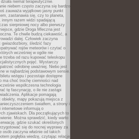
działa niemal terapeutycznie.
anie niebem często zaczyna się bardzo
Ktoś zauważa wyjątkowo jasny punkt
em, zastanawia się, czy to planeta,
, innym razem widzi spadającą
zas sierpniowej nocy albo pierwszy
 miejsce, gdzie Droga Mleczna jest
doczna. Te chwile budzą ciekawość, a
rowadzi dalej. Człowiek zaczyna
gwiazdozbiory, śledzić fazy
ypatrywać rojów meteorów i czytać o
których wcześniej w ogóle nie
e trzeba od razu kupować teleskopu
cjalistycznych pojęć. Wystarczy
patrzeć odrobinę uważniej. Niebo jest
ne w najbardziej podstawowym sensie.
iletu wstępu i pozostaje dostępne
o ma choć trochę ciemności nad
ocześnie współczesna technologia
rać tę fascynację, o ile nie zastąpi
iadczenia. Aplikacje pomagają
 obiekty, mapy pokazują miejsca z
anieczyszczeniem światłem, a strony i
 internetowe informują o
ch zjawiskach. Dla początkujących to
wienie. Można sprawdzić, kiedy warto
serwację, gdzie szukać określonych
 przygotować się do nocnej wyprawy za
e osób zaczyna właśnie od takich
potem pogłębia wiedzę, czytając relacje