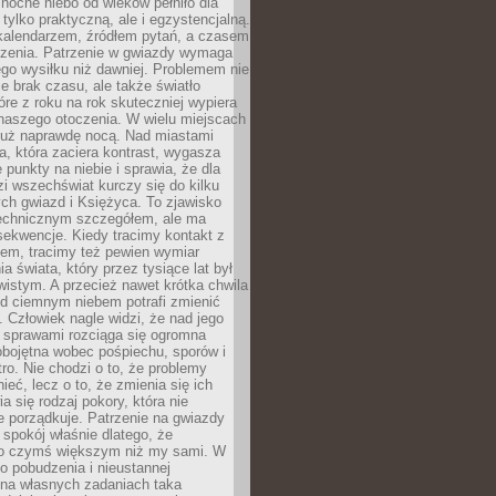
ocne niebo od wieków pełniło dla
e tylko praktyczną, ale i egzystencjalną.
kalendarzem, źródłem pytań, a czasem
szenia. Patrzenie w gwiazdy wymaga
go wysiłku niż dawniej. Problemem nie
ie brak czasu, ale także światło
óre z roku na rok skuteczniej wypiera
naszego otoczenia. W wielu miejscach
 już naprawdę nocą. Nad miastami
na, która zaciera kontrast, wygasza
 punkty na niebie i sprawia, że dla
zi wszechświat kurczy się do kilku
ych gwiazd i Księżyca. To zjawisko
technicznym szczegółem, ale ma
ekwencje. Kiedy tracimy kontakt z
em, tracimy też pewien wymiar
a świata, który przez tysiące lat był
istym. A przecież nawet krótka chwila
d ciemnym niebem potrafi zmienić
 Człowiek nagle widzi, że nad jego
 sprawami rozciąga się ogromna
obojętna wobec pośpiechu, sporów i
tro. Nie chodzi o to, że problemy
nieć, lecz o to, że zmienia się ich
a się rodzaj pokory, która nie
e porządkuje. Patrzenie na gwiazdy
spokój właśnie dlatego, że
o czymś większym niż my sami. W
o pobudzenia i nieustannej
 na własnych zadaniach taka