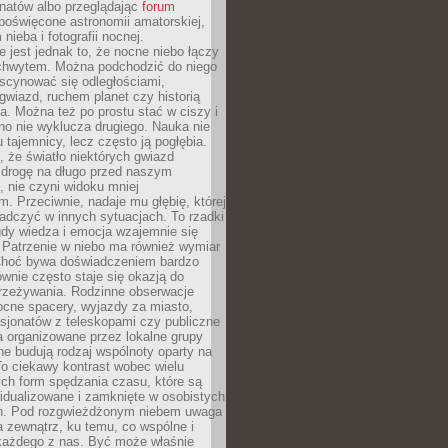
onatów albo przeglądając
forum
poświęcone astronomii amatorskiej,
nieba i fotografii nocnej.
 jest jednak to, że nocne niebo łączy
chwytem. Można podchodzić do niego
scynować się odległościami,
gwiazd, ruchem planet czy historią
. Można też po prostu stać w ciszy i
no nie wyklucza drugiego. Nauka nie
u tajemnicy, lecz często ją pogłębia.
 że światło niektórych gwiazd
 drogę na długo przed naszym
 nie czyni widoku mniej
. Przeciwnie, nadaje mu głębię, której
adczyć w innych sytuacjach. To rzadki
gdy wiedza i emocja wzajemnie się
 Patrzenie w niebo ma również wymiar
Choć bywa doświadczeniem bardzo
wnie często staje się okazją do
rzeżywania. Rodzinne obserwacje
ocne spacery, wyjazdy za miasto,
sjonatów z teleskopami czy publiczne
 organizowane przez lokalne grupy
e budują rodzaj wspólnoty oparty na
To ciekawy kontrast wobec wielu
ch form spędzania czasu, które są
widualizowane i zamknięte w osobistych
h. Pod rozgwieżdżonym niebem uwaga
na zewnątrz, ku temu, co wspólne i
każdego z nas. Być może właśnie