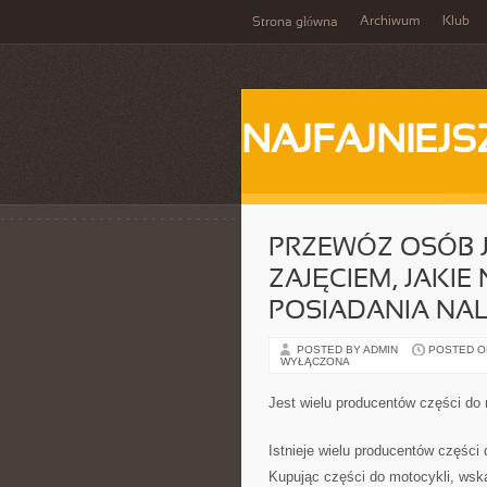
Archiwum
Klub
Strona główna
NAJFAJNIEJS
PRZEWÓZ OSÓB 
ZAJĘCIEM, JAKIE 
POSIADANIA NAL
POSTED BY ADMIN
POSTED ON 
WYŁĄCZONA
Jest wielu producentów części do 
Istnieje wielu producentów części
Kupując części do motocykli, wska