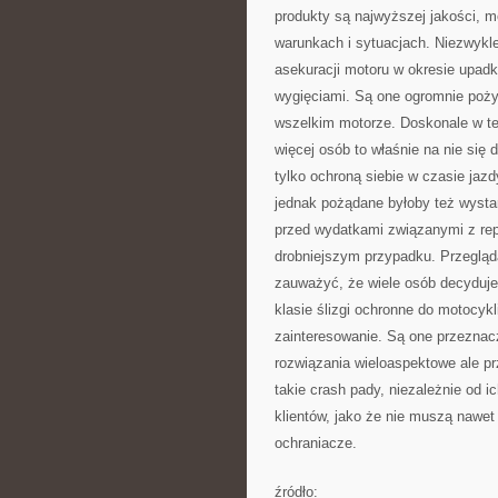
produkty są najwyższej jakości, mo
warunkach i sytuacjach. Niezwykl
asekuracji motoru w okresie upadku
wygięciami. Są one ogromnie poż
wszelkim motorze. Doskonale w tej
więcej osób to właśnie na nie się
tylko ochroną siebie w czasie jazd
jednak pożądane byłoby też wystar
przed wydatkami związanymi z repe
drobniejszym przypadku. Przegląd
zauważyć, że wiele osób decyduje 
klasie ślizgi ochronne do motocykl
zainteresowanie. Są one przeznac
rozwiązania wieloaspektowe ale pr
takie crash pady, niezależnie od i
klientów, jako że nie muszą nawe
ochraniacze.
źródło: