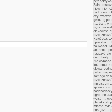
perspektywa 
Zainteresow
niewinnie. 
nad horyzont
czy gwiazda
gwiazdę podc
raz trafia w
wyraźnie wi
ciekawość p
rozpoznawać 
Księżyca, w
zjawiskach, 
zauważał. Ni
ani znać spe
nauczyć się 
demokratycz
Nie wymaga b
każdemu, kt
głową. Jedn
potrafi wspie
samego dośw
rozpoznawać
mniejszym z
społeczności
nadchodzący
ogromne ułat
wyjść na ob
planet i jak
miasto. Wiel
narzędzi, a 