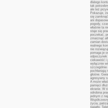
dlatego kont
tak potrzebn
ale też przy
Pokazuje, że
się zamknąć
ani dopasow
pogody, cza
właśnie ta n
staje się pr
poczekać, p
zmarznąć al
zamian dosta
realnego ko
nie rozwiązu
pomaga je o
odpoczynek 
ciekawość i 
wyłącznie wś
szczególnie 
pochłaniają 
głośne. Gwi
agresywny s
A może właśn
pamięci dłuż
ekranie. W ś
odrobina pr
jednym z na
Współczesny
życia, patrz
światło. Tele