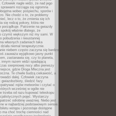
 Człowiek nagle widzi, że nad jego
 sprawami rozciąga się ogromna
obojętna wobec pośpiechu, sporów i
tro. Nie chodzi o to, że problemy
nieć, lecz o to, że zmienia się ich
a się rodzaj pokory, która nie
e porządkuje. Patrzenie na gwiazdy
spokój właśnie dlatego, że
o czymś większym niż my sami. W
o pobudzenia i nieustannej
 na własnych zadaniach taka
działa niemal terapeutycznie.
anie niebem często zaczyna się bardzo
Ktoś zauważa wyjątkowo jasny punkt
em, zastanawia się, czy to planeta,
, innym razem widzi spadającą
zas sierpniowej nocy albo pierwszy
 miejsce, gdzie Droga Mleczna jest
doczna. Te chwile budzą ciekawość, a
rowadzi dalej. Człowiek zaczyna
gwiazdozbiory, śledzić fazy
ypatrywać rojów meteorów i czytać o
których wcześniej w ogóle nie
e trzeba od razu kupować teleskopu
cjalistycznych pojęć. Wystarczy
patrzeć odrobinę uważniej. Niebo jest
ne w najbardziej podstawowym sensie.
iletu wstępu i pozostaje dostępne
o ma choć trochę ciemności nad
ocześnie współczesna technologia