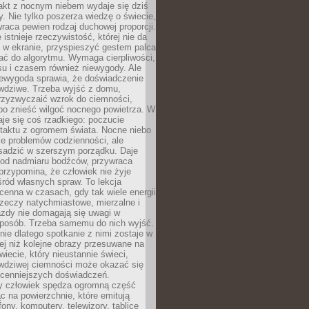
akt z nocnym niebem wydaje się dziś
y. Nie tylko poszerza wiedzę o świecie,
wraca pewien rodzaj duchowej proporcji.
 istnieje rzeczywistość, której nie da
 w ekranie, przyspieszyć gestem palca
ać do algorytmu. Wymaga cierpliwości,
su i czasem również niewygody. Ale
iewygoda sprawia, że doświadczenie
awdziwe. Trzeba wyjść z domu,
rzyzwyczaić wzrok do ciemności,
bo znieść wilgoć nocnego powietrza. W
je się coś rzadkiego: poczucie
ntaktu z ogromem świata. Nocne niebo
je problemów codzienności, ale
sadzić w szerszym porządku. Daje
od nadmiaru bodźców, przywraca
przypomina, że człowiek nie żyje
ród własnych spraw. To lekcja
cenna w czasach, gdy tak wiele energii
rzeczy natychmiastowe, mierzalne i
azdy nie domagają się uwagi w
posób. Trzeba samemu do nich wyjść.
ie dlatego spotkanie z nimi zostaje w
ej niż kolejne obrazy przesuwane na
wiecie, który nieustannie świeci,
awdziwej ciemności może okazać się
jcenniejszych doświadczeń.
 człowiek spędza ogromną część
ąc na powierzchnie, które emitują
fony, komputery, telewizory, tablice