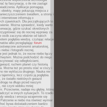
rać tę fascynację, o ile nie zastąpi
iadczenia. Aplikacje pomagają
 obiekty, mapy pokazują miejsca z
anieczyszczeniem światłem, a strony i
 internetowe informują o
ch zjawiskach. Dla początkujących to
wienie. Można sprawdzić, kiedy warto
serwację, gdzie szukać określonych
 przygotować się do nocnej wyprawy za
e osób zaczyna właśnie od takich
potem pogłębia wiedzę, czytając relacje
onatów albo przeglądając
forum
poświęcone astronomii amatorskiej,
nieba i fotografii nocnej.
 jest jednak to, że nocne niebo łączy
chwytem. Można podchodzić do niego
scynować się odległościami,
gwiazd, ruchem planet czy historią
. Można też po prostu stać w ciszy i
no nie wyklucza drugiego. Nauka nie
u tajemnicy, lecz często ją pogłębia.
 że światło niektórych gwiazd
 drogę na długo przed naszym
 nie czyni widoku mniej
. Przeciwnie, nadaje mu głębię, której
adczyć w innych sytuacjach. To rzadki
gdy wiedza i emocja wzajemnie się
 Patrzenie w niebo ma również wymiar
Choć bywa doświadczeniem bardzo