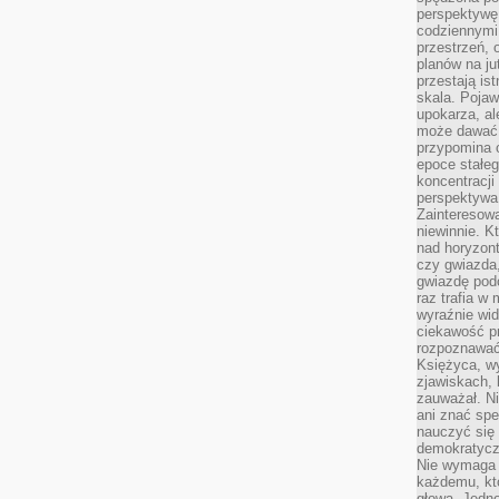
perspektywę.
codziennymi
przestrzeń, 
planów na ju
przestają ist
skala. Pojawi
upokarza, al
może dawać 
przypomina 
epoce stałeg
koncentracji
perspektywa 
Zainteresow
niewinnie. 
nad horyzont
czy gwiazda
gwiazdę podc
raz trafia w
wyraźnie wi
ciekawość p
rozpoznawać 
Księżyca, w
zjawiskach, 
zauważał. Ni
ani znać spe
nauczyć się 
demokratycz
Nie wymaga b
każdemu, kt
głową. Jedn