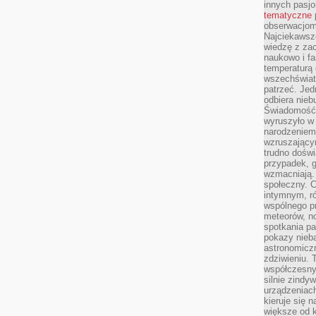
innych pasj
tematyczne
obserwacjom 
Najciekawsze
wiedzę z za
naukowo i fa
temperaturą 
wszechświata
patrzeć. Jed
odbiera nieb
Świadomość,
wyruszyło w
narodzeniem,
wzruszającym
trudno doświ
przypadek, 
wzmacniają.
społeczny. 
intymnym, ró
wspólnego p
meteorów, n
spotkania pa
pokazy nieba
astronomiczn
zdziwieniu. 
współczesny
silnie zindy
urządzeniac
kieruje się 
większe od 