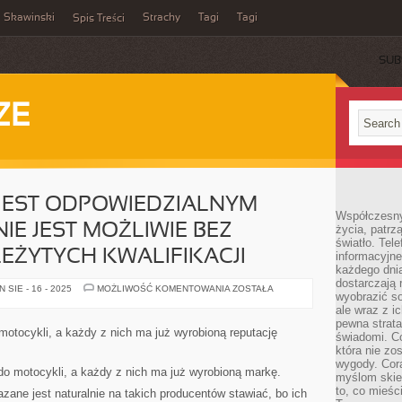
Skawinski
Strachy
Tagi
Tagi
Spis Treści
SUB
ZE
JEST ODPOWIEDZIALNYM
Współczesny
NIE JEST MOŻLIWIE BEZ
życia, patrz
światło. Tele
EŻYTYCH KWALIFIKACJI
informacyjne
każdego dnia
dostarczają 
PRZEWÓZ
SIE - 16 - 2025
MOŻLIWOŚĆ KOMENTOWANIA
ZOSTAŁA
wyobrazić so
OSÓB
JEST
ale wraz z i
ODPOWIEDZIALNYM
pewna strata
ZAJĘCIEM,
motocykli, a każdy z nich ma już wyrobioną reputację
świadomi. C
JAKIE
NIE
która nie zo
JEST
wygody. Cor
MOŻLIWIE
 do motocykli, a każdy z nich ma już wyrobioną markę.
myślom skier
BEZ
POSIADANIA
to, co mieśc
zane jest naturalnie na takich producentów stawiać, bo ich
NALEŻYTYCH