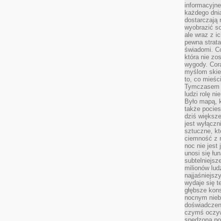
informacyjne
każdego dnia
dostarczają 
wyobrazić so
ale wraz z i
pewna strata
świadomi. C
która nie zo
wygody. Cor
myślom skier
to, co mieśc
Tymczasem n
ludzi rolę ni
Było mapą, 
także pocie
dziś większe
jest wyłączn
sztuczne, kt
ciemność z 
noc nie jest
unosi się łu
subtelniejsze
milionów lud
najjaśniejsz
wydaje się 
głębsze kons
nocnym nieb
doświadczeni
czymś oczyw
spędzona po