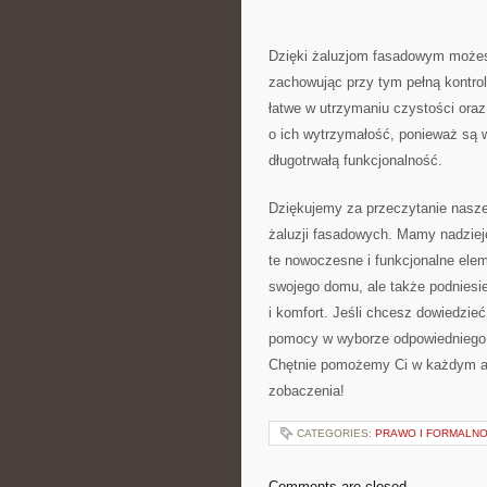
Dzięki żaluzjom fasadowym możes
zachowując przy tym pełną kontrolę
łatwe w utrzymaniu‍ czystości oraz
‍o ich ⁤wytrzymałość, ponieważ są 
‌długotrwałą funkcjonalność.
Dziękujemy za ⁢przeczytanie naszeg
⁣żaluzji ⁤fasadowych. Mamy nadzieję
te ‌nowoczesne i ⁢funkcjonalne el
swojego domu, ale także ⁣podniesie
i komfort.⁣ Jeśli chcesz⁢ dowiedzi
pomocy w ⁣wyborze odpowiedniego r
⁤Chętnie pomożemy Ci⁢ w każdym as
zobaczenia!
CATEGORIES:
PRAWO I FORMALNO
Comments are closed.