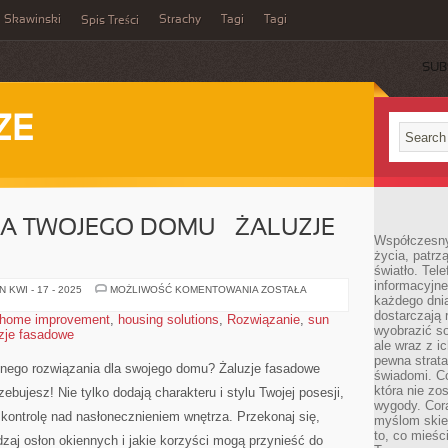
Skawinski
Strachy
Tagi
Tagi
Spis Treści
SUB
ZE
A TWOJEGO DOMU – ŻALUZJE
Współczesny
życia, patrz
światło. Tele
informacyjne
ROZWIĄZANIE
 KWI - 17 - 2025
MOŻLIWOŚĆ KOMENTOWANIA
ZOSTAŁA
każdego dnia
DLA
TWOJEGO
dostarczają 
home improvement
,
housing solutions
,
Rozwiązanie
,
sun
DOMU
wyobrazić so
zje fasadowe
–
ŻALUZJE
ale wraz z i
FASADOWE
pewna strata
lnego rozwiązania dla swojego domu? Żaluzje fasadowe
świadomi. C
która nie zo
bujesz! Nie tylko dodają charakteru i stylu‌ Twojej posesji,
wygody. Cor
 kontrolę⁢ nad nasłonecznieniem ⁢wnętrza. ​Przekonaj się,
myślom skier
to, co mieśc
zaj ⁤osłon okiennych i jakie korzyści⁢ mogą‌ przynieść do