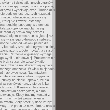
, reklamy i dziesiątki innych ekranów
 pochłaniają uwagę, organizują pracę,
rozrywki i wypełniają czas. Trudno dziś
bie codzienność bez tych narzędzi,
ch wszechobecnością pojawia się
, której nie zawsze jesteśmy
oraz rzadziej patrzymy w ciemność,
stała zaprojektowana dla naszej
az rzadziej pozwalamy oczom i
ować się ku przestrzeni większej niż
i się w zasięgu cyfrowego interfejsu.
ocne niebo od wieków pełniło dla
e tylko praktyczną, ale i egzystencjalną.
kalendarzem, źródłem pytań, a czasem
szenia. Patrzenie w gwiazdy wymaga
go wysiłku niż dawniej. Problemem nie
ie brak czasu, ale także światło
óre z roku na rok skuteczniej wypiera
naszego otoczenia. W wielu miejscach
 już naprawdę nocą. Nad miastami
na, która zaciera kontrast, wygasza
 punkty na niebie i sprawia, że dla
zi wszechświat kurczy się do kilku
ych gwiazd i Księżyca. To zjawisko
technicznym szczegółem, ale ma
ekwencje. Kiedy tracimy kontakt z
em, tracimy też pewien wymiar
a świata, który przez tysiące lat był
istym. A przecież nawet krótka chwila
d ciemnym niebem potrafi zmienić