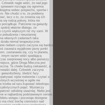
 Człowiek nagle widzi, że nad jego
 sprawami rozciąga się ogromna
obojętna wobec pośpiechu, sporów i
tro. Nie chodzi o to, że problemy
nieć, lecz o to, że zmienia się ich
a się rodzaj pokory, która nie
e porządkuje. Patrzenie na gwiazdy
spokój właśnie dlatego, że
o czymś większym niż my sami. W
o pobudzenia i nieustannej
 na własnych zadaniach taka
działa niemal terapeutycznie.
anie niebem często zaczyna się bardzo
Ktoś zauważa wyjątkowo jasny punkt
em, zastanawia się, czy to planeta,
, innym razem widzi spadającą
zas sierpniowej nocy albo pierwszy
 miejsce, gdzie Droga Mleczna jest
doczna. Te chwile budzą ciekawość, a
rowadzi dalej. Człowiek zaczyna
gwiazdozbiory, śledzić fazy
ypatrywać rojów meteorów i czytać o
których wcześniej w ogóle nie
e trzeba od razu kupować teleskopu
cjalistycznych pojęć. Wystarczy
patrzeć odrobinę uważniej. Niebo jest
ne w najbardziej podstawowym sensie.
iletu wstępu i pozostaje dostępne
o ma choć trochę ciemności nad
ocześnie współczesna technologia