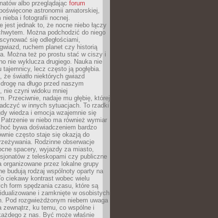
onatów albo przeglądając
forum
poświęcone astronomii amatorskiej,
nieba i fotografii nocnej.
 jest jednak to, że nocne niebo łączy
chwytem. Można podchodzić do niego
scynować się odległościami,
gwiazd, ruchem planet czy historią
. Można też po prostu stać w ciszy i
no nie wyklucza drugiego. Nauka nie
u tajemnicy, lecz często ją pogłębia.
 że światło niektórych gwiazd
 drogę na długo przed naszym
 nie czyni widoku mniej
. Przeciwnie, nadaje mu głębię, której
adczyć w innych sytuacjach. To rzadki
gdy wiedza i emocja wzajemnie się
 Patrzenie w niebo ma również wymiar
Choć bywa doświadczeniem bardzo
wnie często staje się okazją do
rzeżywania. Rodzinne obserwacje
ocne spacery, wyjazdy za miasto,
sjonatów z teleskopami czy publiczne
 organizowane przez lokalne grupy
e budują rodzaj wspólnoty oparty na
To ciekawy kontrast wobec wielu
ch form spędzania czasu, które są
widualizowane i zamknięte w osobistych
h. Pod rozgwieżdżonym niebem uwaga
na zewnątrz, ku temu, co wspólne i
każdego z nas. Być może właśnie