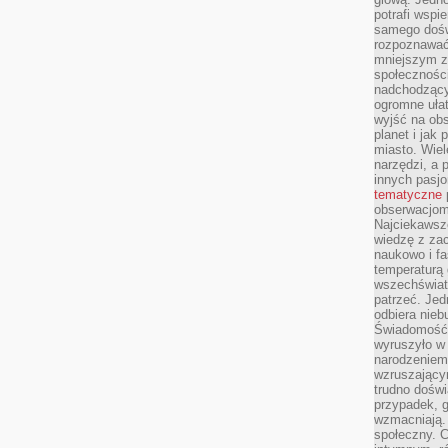
potrafi wspie
samego dośw
rozpoznawać
mniejszym z
społeczności
nadchodzący
ogromne ułat
wyjść na ob
planet i jak
miasto. Wiel
narzędzi, a 
innych pasj
tematyczne
obserwacjom 
Najciekawsze
wiedzę z za
naukowo i fa
temperaturą 
wszechświata
patrzeć. Jed
odbiera nieb
Świadomość,
wyruszyło w
narodzeniem,
wzruszającym
trudno doświ
przypadek, 
wzmacniają.
społeczny. 