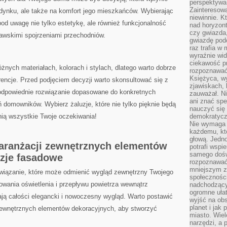
perspektywa 
Zainteresow
ynku, ‌ale także na ‌komfort‌ jego mieszkańców. Wybierając
niewinnie. 
‍pod uwagę nie tylko estetykę, ale również funkcjonalność
nad horyzont
czy gwiazda
kawskimi spojrzeniami przechodniów.
gwiazdę podc
raz trafia w
wyraźnie wi
ciekawość p
różnych materiałach, kolorach i stylach, dlatego warto dobrze
rozpoznawać 
Księżyca, w
rencje. Przed podjęciem decyzji warto​ skonsultować się⁢ z
zjawiskach, 
 odpowiednie⁣ rozwiązanie dopasowane do konkretnych
zauważał. Ni
ani znać spe
domowników. Wybierz ⁣żaluzje, które nie⁢ tylko pięknie będą
nauczyć się 
łnią wszystkie ‌Twoje oczekiwania!
demokratycz
Nie wymaga b
każdemu, kt
głową. Jedn
 aranżacji zewnętrznych elementów
potrafi wspie
samego dośw
uzje fasadowe
rozpoznawać
mniejszym z
rozwiązanie, które może odmienić wygląd zewnętrzny Twojego
społeczności
ania oświetlenia i przepływu powietrza ‌wewnątrz
nadchodzący
ogromne ułat
ą całości ⁢elegancki i nowoczesny ⁤wygląd. Warto postawić
wyjść na ob
planet i jak
zewnętrznych elementów dekoracyjnych, aby stworzyć‍
miasto. Wiel
narzędzi, a 