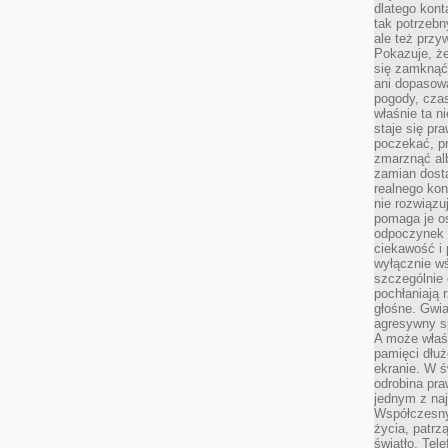
dlatego kont
tak potrzebn
ale też przy
Pokazuje, że
się zamknąć
ani dopasow
pogody, cza
właśnie ta n
staje się pr
poczekać, p
zmarznąć al
zamian dosta
realnego ko
nie rozwiązu
pomaga je o
odpoczynek 
ciekawość i 
wyłącznie wś
szczególnie 
pochłaniają 
głośne. Gwi
agresywny s
A może właśn
pamięci dłuż
ekranie. W ś
odrobina pr
jednym z na
Współczesny
życia, patrz
światło. Tele