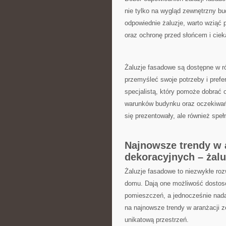
nie tylko na wygląd zewnętrzny bud
odpowiednie żaluzje, warto ⁤wziąć 
oraz ochronę przed słońcem i cie
Żaluzje⁢ fasadowe⁤ są ⁤dostępne w 
przemyśleć swoje ⁤potrzeby ⁤i prefe
specjalistą, który pomoże dobrać
warunków budynku oraz⁣ oczekiwań 
się prezentowały,‍ ale również spe
Najnowsze trendy‍ w
⁢dekoracyjnych – żal
Żaluzje‌ fasadowe⁢ to niezwykłe⁤ 
domu. Dają one możliwość dostosow
pomieszczeń, a jednocześnie nadaj
na najnowsze trendy w aranżacji ⁢
unikatową przestrzeń.