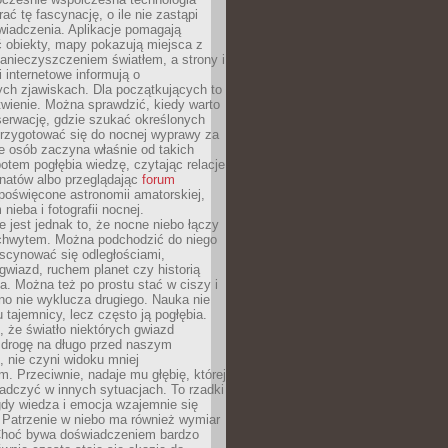
rać tę fascynację, o ile nie zastąpi
iadczenia. Aplikacje pomagają
 obiekty, mapy pokazują miejsca z
anieczyszczeniem światłem, a strony i
 internetowe informują o
ch zjawiskach. Dla początkujących to
wienie. Można sprawdzić, kiedy warto
serwację, gdzie szukać określonych
 przygotować się do nocnej wyprawy za
e osób zaczyna właśnie od takich
potem pogłębia wiedzę, czytając relacje
onatów albo przeglądając
forum
poświęcone astronomii amatorskiej,
nieba i fotografii nocnej.
 jest jednak to, że nocne niebo łączy
chwytem. Można podchodzić do niego
scynować się odległościami,
gwiazd, ruchem planet czy historią
. Można też po prostu stać w ciszy i
no nie wyklucza drugiego. Nauka nie
u tajemnicy, lecz często ją pogłębia.
 że światło niektórych gwiazd
 drogę na długo przed naszym
 nie czyni widoku mniej
. Przeciwnie, nadaje mu głębię, której
adczyć w innych sytuacjach. To rzadki
gdy wiedza i emocja wzajemnie się
 Patrzenie w niebo ma również wymiar
Choć bywa doświadczeniem bardzo