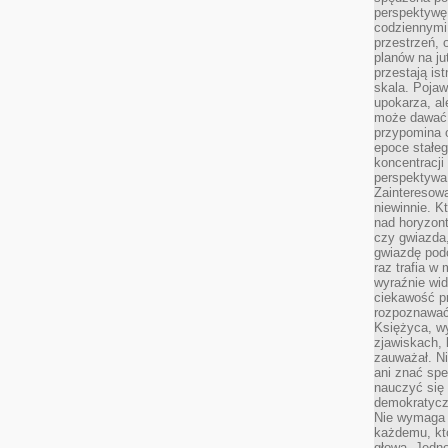
perspektywę.
codziennymi
przestrzeń, 
planów na ju
przestają ist
skala. Pojawi
upokarza, al
może dawać 
przypomina 
epoce stałeg
koncentracji
perspektywa 
Zainteresow
niewinnie. 
nad horyzont
czy gwiazda
gwiazdę podc
raz trafia w
wyraźnie wi
ciekawość p
rozpoznawać 
Księżyca, w
zjawiskach, 
zauważał. Ni
ani znać spe
nauczyć się 
demokratycz
Nie wymaga b
każdemu, kt
głową. Jedn