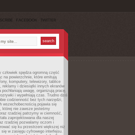
SCRIBE
FACEBOOK
TWITTER
 człowiek spędza ogromną część
ąc na powierzchnie, które emitują
fony, komputery, telewizory, tablice
, reklamy i dziesiątki innych ekranów
 pochłaniają uwagę, organizują pracę,
rozrywki i wypełniają czas. Trudno dziś
bie codzienność bez tych narzędzi,
ch wszechobecnością pojawia się
, której nie zawsze jesteśmy
oraz rzadziej patrzymy w ciemność,
stała zaprojektowana dla naszej
az rzadziej pozwalamy oczom i
ować się ku przestrzeni większej niż
i się w zasięgu cyfrowego interfejsu.