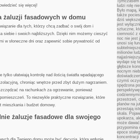
Tymczasem n
wiedzieć ⁢się ‌więcej!
ludzi rolę ni
Było mapą, 
także pocie
a żaluzji fasadowych ⁢w domu
dziś większe
jest wyłączn
wiązanie dla tych, którzy chcą zadbać ‍o ⁤swój dom i⁣
sztuczne, kt
a siebie i swoich najbliższych. ‌Dzięki nim możemy cieszyć​
ciemność z 
noc nie jest
 ‌w‌ słoneczne dni ⁢oraz ⁢zapewnić sobie prywatność od
unosi się łu
subtelniejsze
milionów lud
najjaśniejsz
wydaje się 
głębsze kons
nocnym nieb
 tylko​ ułatwiają kontrolę ‌nad ilością ‍światła wpadającego
doświadczeni
czymś oczyw
izolacyjną,‍ chroniąc⁢ wnętrze⁣ przed zbyt dużym nagrzaniem.
spędzona po
szczędzać⁣ na rachunkach za ogrzewanie, ponieważ
perspektywę.
codziennymi
 pomieszczeń. To⁤ niezwykle ‌praktyczne rozwiązanie, które
przestrzeń, 
planów na ju
t mieszkania‌ i budżet domowy.
przestają ist
skala. Pojawi
nie ‍żaluzje fasadowe dla swojego
upokarza, al
może dawać 
przypomina 
epoce stałeg
koncentracji
wych dla⁤ Twojego domu może być ⁣decyzją,⁤ która wpłynie