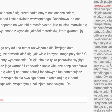
innych pasj
tematyczne
obserwacjom 
z chronić się przed nadmiernym nasłonecznieniem,
Najciekawsze
wiedzę z za
​ nad ilością‍ światła wewnętrznego.⁢ Dodatkowo, są one
naukowo i fa
temperaturą 
 odporne na warunki‌ atmosferyczne.‍ Nie musisz martwić⁣ się
wszechświata
wykonane‌ z wysokiej jakości materiałów, które gwarantują
patrzeć. Jed
odbiera nieb
Świadomość,
wyruszyło w
narodzeniem,
o artykułu⁣ na temat rozwiązania⁤ dla ⁤Twojego ⁢domu –
wzruszającym
,​ że dowiedziałeś się, ​jak wiele korzyści mogą​ przynieść ‌Ci
trudno doświ
przypadek, 
ementy wyposażenia. Dzięki nim nie tylko poprawisz wygląd
wzmacniają.
społeczny. 
sz jego wartość ‌i ⁣zapewnisz sobie większe bezpieczeństwo​
intymnym, ró
eć się więcej na temat żaluzji fasadowych lub potrzebujesz
wspólnego p
meteorów, n
ozwiązania dla swojego ⁣domu, skontaktuj⁤ się z⁣ nami.
spotkania pa
pekcie‌ związanym⁤ z ⁢żaluzjami fasadowymi. Do​
pokazy nieba
astronomiczn
zdziwieniu. 
współczesny
silnie zindy
ŚCI
urządzeniac
kieruje się 
większe od 