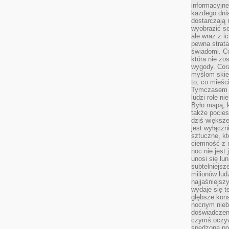
informacyjne
każdego dnia
dostarczają 
wyobrazić so
ale wraz z i
pewna strata
świadomi. C
która nie zo
wygody. Cor
myślom skier
to, co mieśc
Tymczasem n
ludzi rolę ni
Było mapą, 
także pocie
dziś większe
jest wyłączn
sztuczne, kt
ciemność z 
noc nie jest
unosi się łu
subtelniejsze
milionów lud
najjaśniejsz
wydaje się 
głębsze kons
nocnym nieb
doświadczeni
czymś oczyw
spędzona po