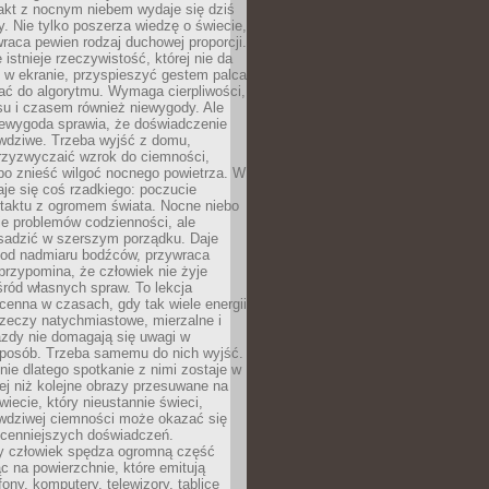
akt z nocnym niebem wydaje się dziś
y. Nie tylko poszerza wiedzę o świecie,
wraca pewien rodzaj duchowej proporcji.
 istnieje rzeczywistość, której nie da
 w ekranie, przyspieszyć gestem palca
ać do algorytmu. Wymaga cierpliwości,
su i czasem również niewygody. Ale
iewygoda sprawia, że doświadczenie
awdziwe. Trzeba wyjść z domu,
rzyzwyczaić wzrok do ciemności,
bo znieść wilgoć nocnego powietrza. W
je się coś rzadkiego: poczucie
ntaktu z ogromem świata. Nocne niebo
je problemów codzienności, ale
sadzić w szerszym porządku. Daje
od nadmiaru bodźców, przywraca
przypomina, że człowiek nie żyje
ród własnych spraw. To lekcja
cenna w czasach, gdy tak wiele energii
rzeczy natychmiastowe, mierzalne i
azdy nie domagają się uwagi w
posób. Trzeba samemu do nich wyjść.
ie dlatego spotkanie z nimi zostaje w
ej niż kolejne obrazy przesuwane na
wiecie, który nieustannie świeci,
awdziwej ciemności może okazać się
jcenniejszych doświadczeń.
 człowiek spędza ogromną część
ąc na powierzchnie, które emitują
fony, komputery, telewizory, tablice