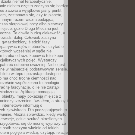
działa niemal terapeutycznie.
anie niebem często zaczyna się bardzo
Ktoś zauważa wyjątkowo jasny punkt
em, zastanawia się, czy to planeta,
, innym razem widzi spadającą
zas sierpniowej nocy albo pierwszy
 miejsce, gdzie Droga Mleczna jest
doczna. Te chwile budzą ciekawość, a
rowadzi dalej. Człowiek zaczyna
gwiazdozbiory, śledzić fazy
ypatrywać rojów meteorów i czytać o
których wcześniej w ogóle nie
e trzeba od razu kupować teleskopu
cjalistycznych pojęć. Wystarczy
patrzeć odrobinę uważniej. Niebo jest
ne w najbardziej podstawowym sensie.
iletu wstępu i pozostaje dostępne
o ma choć trochę ciemności nad
ocześnie współczesna technologia
rać tę fascynację, o ile nie zastąpi
iadczenia. Aplikacje pomagają
 obiekty, mapy pokazują miejsca z
anieczyszczeniem światłem, a strony i
 internetowe informują o
ch zjawiskach. Dla początkujących to
wienie. Można sprawdzić, kiedy warto
serwację, gdzie szukać określonych
 przygotować się do nocnej wyprawy za
e osób zaczyna właśnie od takich
potem pogłębia wiedzę, czytając relacje