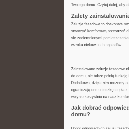
Twojego domu. Czytaj dalej, aby‌ do
Zalety zainstalowani
Żaluzje fasadowe to doskonałe‍ roz
stworzyć komfortową przestrzeń ‌dl
się zaciemnionymi pomieszczeniami
wzroku ciekawskich sąsiadów.
Zainstalowane żaluzje fasadowe‍ nie
do domu, ale także pełnią funkcję 
⁢Dodatkowo, dzięki nim możemy o
ograniczają one ucieczkę ciepła‌ z
wpłynie korzystnie na nasz komfor
Jak ​dobrać odpowied
domu?
Dobór odpowiednich żaluzji ⁣fasado