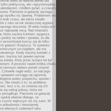
ocne niebo od wieków pełniło dla
e tylko praktyczną, ale i egzystencjalną.
kalendarzem, źródłem pytań, a czasem
szenia. Patrzenie w gwiazdy wymaga
go wysiłku niż dawniej. Problemem nie
ie brak czasu, ale także światło
óre z roku na rok skuteczniej wypiera
naszego otoczenia. W wielu miejscach
 już naprawdę nocą. Nad miastami
na, która zaciera kontrast, wygasza
 punkty na niebie i sprawia, że dla
zi wszechświat kurczy się do kilku
ych gwiazd i Księżyca. To zjawisko
technicznym szczegółem, ale ma
ekwencje. Kiedy tracimy kontakt z
em, tracimy też pewien wymiar
a świata, który przez tysiące lat był
istym. A przecież nawet krótka chwila
d ciemnym niebem potrafi zmienić
 Człowiek nagle widzi, że nad jego
 sprawami rozciąga się ogromna
obojętna wobec pośpiechu, sporów i
tro. Nie chodzi o to, że problemy
nieć, lecz o to, że zmienia się ich
a się rodzaj pokory, która nie
e porządkuje. Patrzenie na gwiazdy
spokój właśnie dlatego, że
o czymś większym niż my sami. W
o pobudzenia i nieustannej
 na własnych zadaniach taka