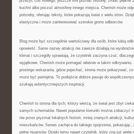
przeżyć coś nowego, jeszcze inni poznać historię, zrobić piękne z
kuchni albo poczuć atmosferę innego miejsca. Cherrish może odp
potrzeby, oferując teksty, które pokazują świat z wielu stron. Dzię
elastyczna i może zainteresować szerokie grono odbiorców.
Blog może być szczególnie wartościowy dla osób, które lubią od
opowieść. Same nazwy atrakcji nie zawsze działają na wyobraźnię
klimat i szczegóły sprawiają, że czytelnik zaczyna czuć, dlaczeg
wyjątkowe. Cherrish może pomagać właśnie w takim odkrywaniu. 
prostego wskazania, gdzie pojechać, strona może pokazywać, co
może być pamiętna. To podejście dobrze pasuje do współczesnych
szukają autentyczniejszych inspiracji.
Cherrish to strona dla tych, którzy wierzą, że świat jest zbyt cie
samych schematów. Nawet popularne kierunki można zobaczyć inac
nie przez pryzmat lokalnych historii, mniej znanych atrakcji, kultu
mieszkańców. Serwis zachęca do takiego spojrzenia, pokazując,
pełne niuansów. Dzięki temu nawet czytelnik, który zna już wiele