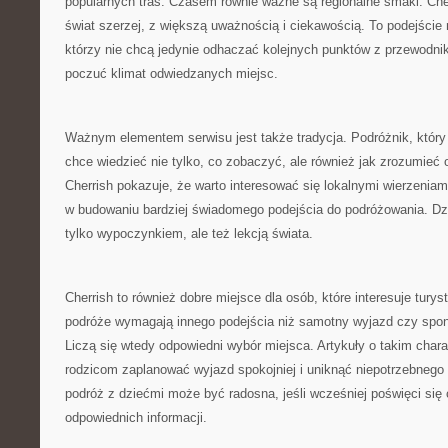
popularnych tras. Czasem równie ważne są regionalne smaki. Che
świat szerzej, z większą uważnością i ciekawością. To podejści
którzy nie chcą jedynie odhaczać kolejnych punktów z przewodni
poczuć klimat odwiedzanych miejsc.
Ważnym elementem serwisu jest także tradycja. Podróżnik, który 
chce wiedzieć nie tylko, co zobaczyć, ale również jak zrozumieć
Cherrish pokazuje, że warto interesować się lokalnymi wierzenia
w budowaniu bardziej świadomego podejścia do podróżowania. Dzię
tylko wypoczynkiem, ale też lekcją świata.
Cherrish to również dobre miejsce dla osób, które interesuje tury
podróże wymagają innego podejścia niż samotny wyjazd czy spo
Liczą się wtedy odpowiedni wybór miejsca. Artykuły o takim cha
rodzicom zaplanować wyjazd spokojniej i uniknąć niepotrzebnego
podróż z dziećmi może być radosna, jeśli wcześniej poświęci się 
odpowiednich informacji.