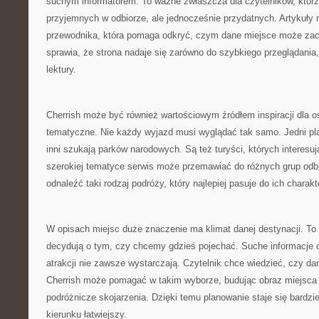
suchym informatorem. To ważne zwłaszcza dla czytelników, którz
przyjemnych w odbiorze, ale jednocześnie przydatnych. Artykuły 
przewodnika, która pomaga odkryć, czym dane miejsce może zacie
sprawia, że strona nadaje się zarówno do szybkiego przeglądania, 
lektury.
Cherrish może być również wartościowym źródłem inspiracji dla os
tematyczne. Nie każdy wyjazd musi wyglądać tak samo. Jedni pl
inni szukają parków narodowych. Są też turyści, których interesuj
szerokiej tematyce serwis może przemawiać do różnych grup odb
odnaleźć taki rodzaj podróży, który najlepiej pasuje do ich charakt
W opisach miejsc duże znaczenie ma klimat danej destynacji. To 
decydują o tym, czy chcemy gdzieś pojechać. Suche informacje o
atrakcji nie zawsze wystarczają. Czytelnik chce wiedzieć, czy dan
Cherrish może pomagać w takim wyborze, budując obraz miejsca 
podróżnicze skojarzenia. Dzięki temu planowanie staje się bardziej
kierunku łatwiejszy.