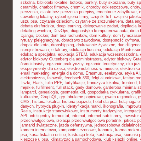
szkolna
,
biblioteki lokalne
,
botoks
,
bunkry
,
buty skórzane
,
buty s
ceramidy
,
chatbot firmowy
,
chomik
,
choroby odkleszczowe
,
chóry
pieczenia
,
ciasta bez pieczenia przepisy
,
cmentarze zabytkowe
,
coworking lokalny
,
cyberhigiena firmy
,
czujniki IoT
,
czujniki jakośc
uszu psa
,
czytanie dzieciom
,
czytanie ze zrozumieniem
,
data eng
debata oksfordzka
,
deep learning
,
delegowanie zadań
,
depilacja l
detailing wnętrza
,
DevOps
,
diagnostyka komputerowa auta
,
dieta
Django
,
Docker
,
dom bez rachunków
,
dom kultury
,
dom tymczasow
rytuały pielęgnacyjne
,
doradztwo zawodowe
,
dostępność cyfrowa
drapak dla kota
,
dropshipping
,
drukowanie żywiczne
,
due diligenc
nierejestrowana
,
e-faktury
,
edukacja licealna
,
edukacja Montessor
edukacja specjalna
,
edukacja STEM
,
edukacja wczesnoszkolna
,
edytor blokowy Gutenberg dla administratora
,
edytor blokowy Gut
ósmoklasisty
,
egzamin praktyczny
,
egzamin teoretyczny
,
eko jaz
eksperymenty dla dzieci
,
elektromobilność w mieście
,
elektronika
email marketing
,
energia dla domu
,
Erasmus
,
eseistyka
,
etyka AI
elektroniczna
,
falownik
,
feedback 360
,
felgi aluminiowe
,
festyn ro
fiszki
,
Flask
,
folia PPF
,
fortyfikacje
,
franczyza lokalna
,
frontend
,
męskie
,
fulfillment
,
full stack
,
gady domowe
,
garderoba minimalis
lamparci
,
genealogia
,
geometria kół
,
gospodarka cyrkularna
,
grafi
kulturalne
,
GraphQL
,
gry fabularne papierowe
,
gwara regionalna
,
g
CMS
,
historia lokalna
,
historia pojazdu
,
hotel dla psa
,
hulajnoga e
danych
,
hybryda plug-in
,
identyfikacja marki
,
ikonografia
,
improwiz
Reels
,
instrukcje stanowiskowe
,
instrumenty tradycyjne
,
integrac
API
,
inteligentny termostat
,
internat
,
internet satelitarny
,
inwestor 
przeciwwilgociowa
,
izolacja przeciwwilgociowa poradnik
,
jakość p
jarmarki świąteczne
,
jazda defensywna
,
jednoosobowa działalnoś
kamera internetowa
,
kampanie sezonowe
,
kanarek
,
karma mokra d
psa
,
kasa fiskalna online
,
kastracja kota
,
kastracja psa
,
kierunki 
kleszcze u psa
,
klimatyzacja samochodowa
,
klub książki online
,