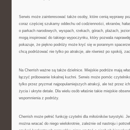
Serwis może zainteresować także osoby, które cenią wyprawy po
coraz częściej szukamy oddechu od codzienności, ekranów, hała
o parkach narodowych, wyspach, rzekach, górach, plażach, jezio
mogą inspirować do takiego wypoczynku, który pozwala naprawdę
pokazuje, że piękno podróży może kryć się w porannym spacerze. 
chcą podróżować nie tylko po atrakcje, ale również po spokój, za
Na Cherrish ważne są także dzielnice. Miejskie podróże mają wł
łączyć próbowanie lokalnej kuchni. Serwis może pomóc czytelnik
tylko przez pryzmat najpopularniejszych atrakcji, ale też przez ic
życia i ukryte detale. Dla wielu osób właśnie takie miejskie obser
wspomnienia z podróży.
Cherrish może pełnić funkcję czytelni dla miłośników turystyki. 
można wracać do niego wielokrotnie, zależnie od nastroju i potr