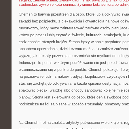
zegarki
,
zielona ściana
,
zielony dach
,
znak towarowy
,
znaki drog
studenckie
,
żywienie kota seniora
,
żywienie kota seniora poradnik
Cherrish to barwna przestrzeń dla osób, które lubią odkrywać świ
zakątki bez pośpiechu, z ciekawością i otwartością na nowe dośw
turystyczny, który może zainteresować zarówno osoby planujące d
którzy po prostu lubią czytać o świecie, kulturach, atrakcjach, kuch
codzienności różnych krajów. Strona łączy w sobie przydatne po
sposobem opowiadania, dzięki czemu można tu znaleźć zarówno
wyjazd, jak i teksty pozwalające przenieść się myślami do odleg
Indonezja. To portal, w którym podróżowanie nie jest przedstawia
przemieszczanie się z punktu do punktu. Cherrish pokazuje, że
na poznawanie ludzi, smaków, tradycji, krajobrazów, zwyczajów i 
stać się zachętą do odkrywania, a każda opisana destynacja moż
spakować plecak, walizkę albo choćby zanotować kolejne miejsce
planów. Strona jest skierowana do osób, które cenią swobodę podr
podróżnicze treści są pisane w sposób zrozumiały, obrazowy oraz
Na Cherrish można znaleźć artykuły poświęcone wielu krajom, re