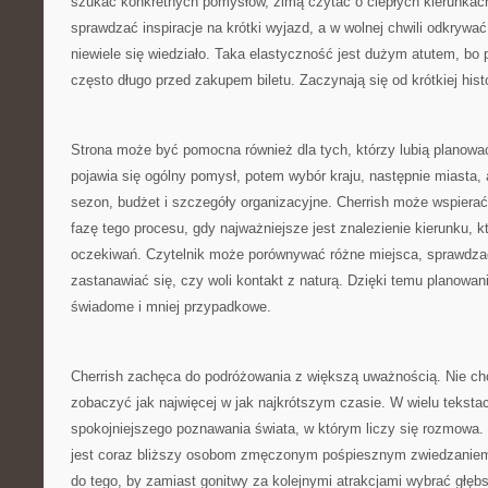
szukać konkretnych pomysłów, zimą czytać o ciepłych kierunka
sprawdzać inspiracje na krótki wyjazd, a w wolnej chwili odkrywać
niewiele się wiedziało. Taka elastyczność jest dużym atutem, bo
często długo przed zakupem biletu. Zaczynają się od krótkiej histo
Strona może być pomocna również dla tych, którzy lubią planowa
pojawia się ogólny pomysł, potem wybór kraju, następnie miasta, at
sezon, budżet i szczegóły organizacyjne. Cherrish może wspiera
fazę tego procesu, gdy najważniejsze jest znalezienie kierunku, 
oczekiwań. Czytelnik może porównywać różne miejsca, sprawdzać,
zastanawiać się, czy woli kontakt z naturą. Dzięki temu planowanie
świadome i mniej przypadkowe.
Cherrish zachęca do podróżowania z większą uważnością. Nie cho
zobaczyć jak najwięcej w jak najkrótszym czasie. W wielu tekst
spokojniejszego poznawania świata, w którym liczy się rozmowa.
jest coraz bliższy osobom zmęczonym pośpiesznym zwiedzaniem
do tego, by zamiast gonitwy za kolejnymi atrakcjami wybrać głę