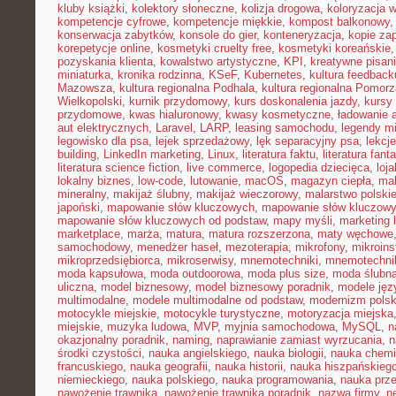
kluby książki
,
kolektory słoneczne
,
kolizja drogowa
,
koloryzacja 
kompetencje cyfrowe
,
kompetencje miękkie
,
kompost balkonowy
konserwacja zabytków
,
konsole do gier
,
konteneryzacja
,
kopie za
korepetycje online
,
kosmetyki cruelty free
,
kosmetyki koreańskie
pozyskania klienta
,
kowalstwo artystyczne
,
KPI
,
kreatywne pisan
miniaturka
,
kronika rodzinna
,
KSeF
,
Kubernetes
,
kultura feedback
Mazowsza
,
kultura regionalna Podhala
,
kultura regionalna Pomorz
Wielkopolski
,
kurnik przydomowy
,
kurs doskonalenia jazdy
,
kursy
przydomowe
,
kwas hialuronowy
,
kwasy kosmetyczne
,
ładowanie 
aut elektrycznych
,
Laravel
,
LARP
,
leasing samochodu
,
legendy mi
legowisko dla psa
,
lejek sprzedażowy
,
lęk separacyjny psa
,
lekcj
building
,
LinkedIn marketing
,
Linux
,
literatura faktu
,
literatura fant
literatura science fiction
,
live commerce
,
logopedia dziecięca
,
loj
lokalny biznes
,
low-code
,
lutowanie
,
macOS
,
magazyn ciepła
,
mak
mineralny
,
makijaż ślubny
,
makijaż wieczorowy
,
malarstwo polski
japoński
,
mapowanie słów kluczowych
,
mapowanie słów kluczowy
mapowanie słów kluczowych od podstaw
,
mapy myśli
,
marketing 
marketplace
,
marża
,
matura
,
matura rozszerzona
,
maty węchowe
samochodowy
,
menedżer haseł
,
mezoterapia
,
mikrofony
,
mikroins
mikroprzedsiębiorca
,
mikroserwisy
,
mnemotechniki
,
mnemotechnik
moda kapsułowa
,
moda outdoorowa
,
moda plus size
,
moda ślubn
uliczna
,
model biznesowy
,
model biznesowy poradnik
,
modele ję
multimodalne
,
modele multimodalne od podstaw
,
modernizm polsk
motocykle miejskie
,
motocykle turystyczne
,
motoryzacja miejska
miejskie
,
muzyka ludowa
,
MVP
,
myjnia samochodowa
,
MySQL
,
n
okazjonalny poradnik
,
naming
,
naprawianie zamiast wyrzucania
,
n
środki czystości
,
nauka angielskiego
,
nauka biologii
,
nauka chemi
francuskiego
,
nauka geografii
,
nauka historii
,
nauka hiszpańskieg
niemieckiego
,
nauka polskiego
,
nauka programowania
,
nauka prz
nawożenie trawnika
,
nawożenie trawnika poradnik
,
nazwa firmy
,
ne