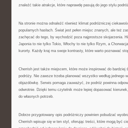
znaleźć takie atrakcje, które naprawdę pasują do jego stylu podró
Na stronie można odnaleźć również klimat podróżniczej ciekawośc
popularnych hasłach. Świat jest pełen miejsc znanych, ale też z
zachęcać do tego, by wychodzić poza najprostsze skojarzenia. His
Japonia to nie tylko Tokio, Włochy to nie tylko Rzym, a Chorwacja
kurorty. Każdy kraj ma swoje kontrasty, które warto poznawać st
Cherrish jest także miejscem, które może inspirować do bardziej
podróży. Nie zawsze trzeba planować wszystko według jednego 
objazdówkę. Serwis pomaga zauważyć, że podróż powinna odpowi
odwrotnie. Dzięki temu czytelnik może lepiej dopasować kierunek
do własnych potrzeb.
Dobrze przygotowany opis podróżniczy powinien pobudzać wyobraź
Cherrish wpisuje się w ten styl, oferując treści, które mogą być 