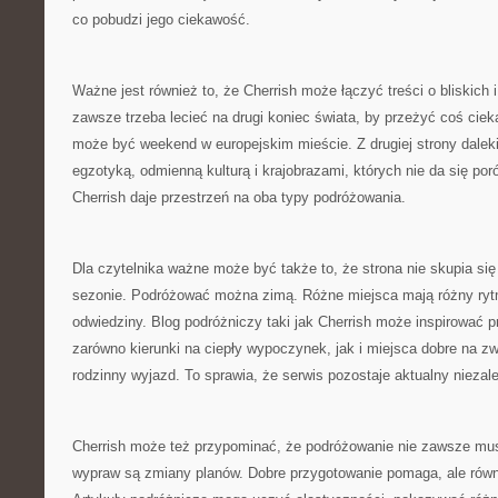
co pobudzi jego ciekawość.
Ważne jest również to, że Cherrish może łączyć treści o bliskich i
zawsze trzeba lecieć na drugi koniec świata, by przeżyć coś cie
może być weekend w europejskim mieście. Z drugiej strony dalek
egzotyką, odmienną kulturą i krajobrazami, których nie da się po
Cherrish daje przestrzeń na oba typy podróżowania.
Dla czytelnika ważne może być także to, że strona nie skupia si
sezonie. Podróżować można zimą. Różne miejsca mają różny rytm
odwiedziny. Blog podróżniczy taki jak Cherrish może inspirować p
zarówno kierunki na ciepły wypoczynek, jak i miejsca dobre na zw
rodzinny wyjazd. To sprawia, że serwis pozostaje aktualny niezale
Cherrish może też przypominać, że podróżowanie nie zawsze mus
wypraw są zmiany planów. Dobre przygotowanie pomaga, ale równi