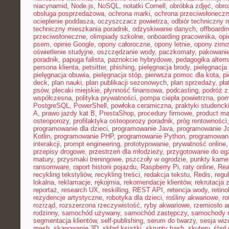
niacynamid
,
Node.js
,
NoSQL
,
notatki Cornell
,
obróbka zdjęć
,
obro
obsługa posprzedażowa
,
ochrona marki
,
ochrona przeciwsłonecz
ocieplenie poddasza
,
oczyszczacz powietrza
,
odbiór techniczny 
techniczny mieszkania poradnik
,
odzyskiwanie danych
,
offboardi
przeciwsłoneczne
,
olimpiady szkolne
,
onboarding pracownika
,
opi
psem
,
opinie Google
,
opony całoroczne
,
opony letnie
,
opony zim
oświetlenie studyjne
,
oszczędzanie wody
,
paczkomaty
,
pakowanie
poradnik
,
papuga falista
,
paznokcie hybrydowe
,
pedagogika alter
persona klienta
,
petsitter
,
phishing
,
pielęgnacja brody
,
pielęgnacja 
pielęgnacja obuwia
,
pielęgnacja stóp
,
pierwsza pomoc dla kota
,
p
deck
,
plan nauki
,
plan publikacji sezonowych
,
plan sprzedaży
,
pła
psów
,
plecaki miejskie
,
płynność finansowa
,
podcasting
,
podróż 
współczesna
,
polityka prywatności
,
pompa ciepła powietrzna
,
pom
PostgreSQL
,
PowerShell
,
powłoka ceramiczna
,
praktyki studenck
A
,
prawo jazdy kat B
,
PrestaShop
,
procedury firmowe
,
product mar
osteoporozy
,
profilaktyka osteoporozy poradnik
,
próg rentowności
programowanie dla dzieci
,
programowanie Java
,
programowanie Ja
Kotlin
,
programowanie PHP
,
programowanie Python
,
programowani
interakcji
,
prompt engineering
,
prototypowanie
,
prywatność online
przepisy drogowe
,
przestrzeń dla młodzieży
,
przygotowanie do e
matury
,
przysmaki treningowe
,
pszczoły w ogrodzie
,
punkty karne
ransomware
,
raport historii pojazdu
,
Raspberry Pi
,
raty online
,
Rea
recykling tekstyliów
,
recykling treści
,
redakcja tekstu
,
Redis
,
regu
lokalna
,
reklamacje
,
rękojmia
,
rekomendacje klientów
,
rekrutacja 
reportaż
,
research UX
,
reskilling
,
REST API
,
retencja wody
,
retino
rezydencje artystyczne
,
robotyka dla dzieci
,
rośliny akwariowe
,
ro
rozrząd
,
rozszerzona rzeczywistość
,
ryby akwariowe
,
rzemiosło a
rodzinny
,
samochód używany
,
samochód zastępczy
,
samochody m
segmentacja klientów
,
self-publishing
,
serum do twarzy
,
sesja wi
mesh
,
skanowanie 3D
,
skład książki
,
skrypty bash
,
skutery
,
ślad 