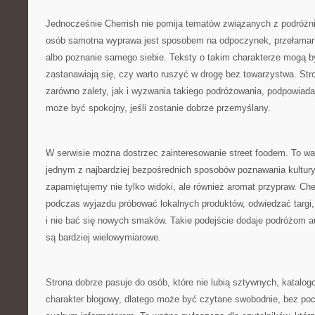
Jednocześnie Cherrish nie pomija tematów związanych z podróżni
osób samotna wyprawa jest sposobem na odpoczynek, przełamani
albo poznanie samego siebie. Teksty o takim charakterze mogą być
zastanawiają się, czy warto ruszyć w drogę bez towarzystwa. S
zarówno zalety, jak i wyzwania takiego podróżowania, podpowiad
może być spokojny, jeśli zostanie dobrze przemyślany.
W serwisie można dostrzec zainteresowanie street foodem. To wa
jednym z najbardziej bezpośrednich sposobów poznawania kultury
zapamiętujemy nie tylko widoki, ale również aromat przypraw. Ch
podczas wyjazdu próbować lokalnych produktów, odwiedzać targi, 
i nie bać się nowych smaków. Takie podejście dodaje podróżom au
są bardziej wielowymiarowe.
Strona dobrze pasuje do osób, które nie lubią sztywnych, katalo
charakter blogowy, dlatego może być czytane swobodnie, bez poc