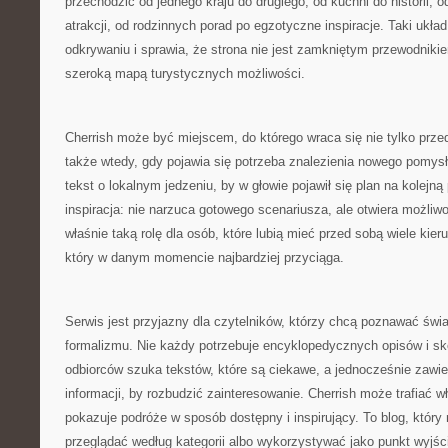
przechodzić od jednego kraju do drugiego, od kuchni do historii, o
atrakcji, od rodzinnych porad po egzotyczne inspiracje. Taki ukł
odkrywaniu i sprawia, że strona nie jest zamkniętym przewodnikie
szeroką mapą turystycznych możliwości.
Cherrish może być miejscem, do którego wraca się nie tylko prz
także wtedy, gdy pojawia się potrzeba znalezienia nowego pomy
tekst o lokalnym jedzeniu, by w głowie pojawił się plan na kolejną
inspiracja: nie narzuca gotowego scenariusza, ale otwiera możliw
właśnie taką rolę dla osób, które lubią mieć przed sobą wiele kier
który w danym momencie najbardziej przyciąga.
Serwis jest przyjazny dla czytelników, którzy chcą poznawać świ
formalizmu. Nie każdy potrzebuje encyklopedycznych opisów i sk
odbiorców szuka tekstów, które są ciekawe, a jednocześnie zawi
informacji, by rozbudzić zainteresowanie. Cherrish może trafiać w
pokazuje podróże w sposób dostępny i inspirujący. To blog, któr
przeglądać według kategorii albo wykorzystywać jako punkt wyjśc