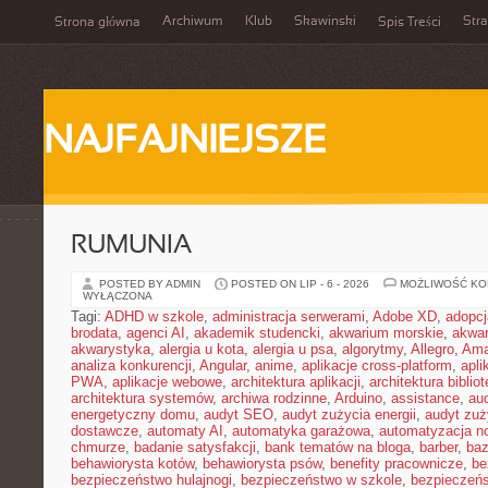
Archiwum
Klub
Skawinski
Str
Strona główna
Spis Treści
NAJFAJNIEJSZE
RUMUNIA
POSTED BY ADMIN
POSTED ON LIP - 6 - 2026
MOŻLIWOŚĆ K
WYŁĄCZONA
Tagi:
ADHD w szkole
,
administracja serwerami
,
Adobe XD
,
adopcj
brodata
,
agenci AI
,
akademik studencki
,
akwarium morskie
,
akwa
akwarystyka
,
alergia u kota
,
alergia u psa
,
algorytmy
,
Allegro
,
Ama
analiza konkurencji
,
Angular
,
anime
,
aplikacje cross-platform
,
apli
PWA
,
aplikacje webowe
,
architektura aplikacji
,
architektura biblio
architektura systemów
,
archiwa rodzinne
,
Arduino
,
assistance
,
aud
energetyczny domu
,
audyt SEO
,
audyt zużycia energii
,
audyt zuż
dostawcze
,
automaty AI
,
automatyka garażowa
,
automatyzacja n
chmurze
,
badanie satysfakcji
,
bank tematów na bloga
,
barber
,
ba
behawiorysta kotów
,
behawiorysta psów
,
benefity pracownicze
,
be
bezpieczeństwo hulajnogi
,
bezpieczeństwo w szkole
,
bezpieczeńs