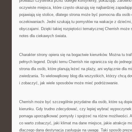
prowadzi czytelnika przez odległe kontynenty, pokazując zarówno z
oczywiste miejsca, które często okazują się najbardziej zapada
pojawiają się stolice, dlatego strona może być pomocna dla osób
oczekiwaniach. Jedni szukają tu pomysłów na wakacje z dziećmi, i
obyczajami. Dzięki takiej rozpiętości tematycznej Cherrish może 
notes dla ciekawych świata.
Charakter strony opiera się na bogactwie kierunków. Można tu traf
pełnych legend. Dzięki temu Cherrish nie ogranicza się do jednego 
strona dla osób, które planują leżeć na plaży, ani wyłącznie dla 
zwiedzania. To wielowątkowy blog dla wszystkich, którzy chcą dow
i zobaczyć, jak wiele sposobów może mieć podróżowanie.
Cherrish może być szczególnie przydatne dla osób, które są dopi
kierunku. Gdy trudno zdecydować, czy lepiej wybrać wypoczynek
pomaga uporządkować pomysły i spojrzeć na różne możliwości. 
co warto zobaczyć, jaki klimat ma dane miejsce, jakie atrakcje m
dlaczego dana destynacja zasługuje na uwagę. Taki sposób prezen