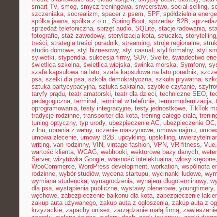
smart TV
,
smog
,
smycz treningowa
,
snycerstwo
,
social selling
,
so
szczeniaka
,
socrealizm
,
spacer z psem
,
SPF
,
spółdzielnia energ
spółka jawna
,
spółka z o.o.
,
Spring Boot
,
sprzedaż B2B
,
sprzeda
sprzedaż telefoniczna
,
sprzęt audio
,
SQLite
,
stacje ładowania
,
st
fotografie
,
staż zawodowy
,
sterylizacja kota
,
stłuczka
,
storytelling
treści
,
strategia treści poradnik
,
streaming
,
stroje regionalne
,
stru
studio domowe
,
styl biznesowy
,
styl casual
,
styl formalny
,
styl sm
sylwetki
,
stypendia
,
sukcesja firmy
,
SUV
,
Svelte
,
świadectwo ene
świetlica szkolna
,
świetlica wiejska
,
świnka morska
,
Symfony
,
sy
szafa kapsułowa na lato
,
szafa kapsułowa na lato poradnik
,
szcze
psa
,
szelki dla psa
,
szkoła demokratyczna
,
szkoła prywatna
,
szk
sztuka partycypacyjna
,
sztuka sakralna
,
szybkie czytanie
,
szyfr
taryfy prądu
,
teatr amatorski
,
teatr dla dzieci
,
techniczne SEO
,
te
pedagogiczna
,
terminal
,
terminal w telefonie
,
termomodernizacja
,
oprogramowania
,
testy integracyjne
,
testy jednostkowe
,
TikTok ma
tradycje rodzinne
,
transporter dla kota
,
trening całego ciała
,
trenin
tuning optyczny
,
typ urody
,
ubezpieczenie AC
,
ubezpieczenie OC
z lnu
,
ubrania z wełny
,
uczenie maszynowe
,
umowa najmu
,
umowa
umowa zlecenie
,
umowy B2B
,
upcykling
,
upskilling
,
uwierzytelni
writing
,
van rodzinny
,
VIN
,
vintage fashion
,
VPN
,
VR fitness
,
Vue
wartość klienta
,
WCAG
,
webhooki
,
wektorowe bazy danych
,
weter
Server
,
wizytówka Google
,
własność intelektualna
,
włosy kręcone
WooCommerce
,
WordPress development
,
workation
,
wspólnota e
rodzinne
,
wybór studiów
,
wycena startupu
,
wycinanki ludowe
,
wym
wymiana studencka
,
wynagrodzenia
,
wynajem długoterminowy
,
wy
dla psa
,
wystąpienia publiczne
,
wystawy plenerowe
,
youngtimery
,
węchowe
,
zabezpieczenie balkonu dla kota
,
zabezpieczenie lakie
zakup auta używanego
,
zakup auta z ogłoszenia
,
zakup auta z og
krzyżackie
,
zapachy unisex
,
zarządzanie małą firmą
,
zawieszeni