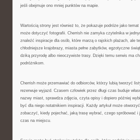
jeśli obejmuje ono mniej punktów na mapie.
Wartością strony jest również to, że pokazuje podróże jako temat
może dotyczyć fotografii. Cherrish nie zamyka czytelnika w jed
znaleźć inspiracje dla osób, które marzą o rajskich plażach, ale te
chłodniejsze krajobrazy, miasta pełne zabytków, egzotyczne świąty
dziką przyrodę albo nieoczywiste trasy. Dzięki temu serwis ma c
podróżnikom.
Cherrish może przemawiać do odbiorców, którzy lubią tworzyć list
rezerwuje wyjazd. Czasem człowiek przez długi czas buduje wła
nazwy miast, sprawdza zdjęcia, czyta opisy i dopiero później wyb
być dla niego notatnikiem inspiracji. Każdy artykuł może otworzyć
zobaczyć, kiedy pojechać, jaką trasę wybrać, czego spróbować i j
czas na miejscu.