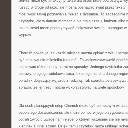
Serwis może być atrakcyjny także dla osób, które podróżują w w
ruszyć w drogę od razu, ale można poznawać świat przez teksty, op
możliwość takiej poznawania miejsc z dystansu. To szczególnie w
turystykę, ale w danym momencie nie mają czasu, budżetu albo m
takich treści może podtrzymywać ciekawość świata i pomagać w 
wypraw.
Cherrish pokazuje, że każde miejsce można opisać z wielu persp
być ciekawy dla miłośnika fotografii. Ta wielowarstwowość podró
inspirować różne osoby na różne sposoby. Jednego czytelnika zac
potrawy, drugiego widokowa trasa, trzeciego historia danego regio
poradnik dotyczący wyjazdu z rodziną. Tak szeroka perspektywa 
sprawia, że jej treści można wykorzystywać na wiele sposobów.
Dla osób planujących urlop Cherrish może być pomocnym wsparc
osobistego doświadczenia, ale może pomóc w jego przygotowaniu.
potrafi zwrócić uwagę na miejsce, o którym wcześniej się nie my
kierunek z innej strony. Dzięki temu czytelnik może uniknąć sch