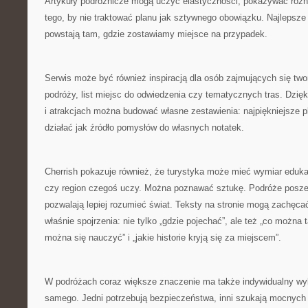
Artykuły podróżnicze mogą uczyć elastyczności, pokazywać różn
tego, by nie traktować planu jak sztywnego obowiązku. Najlepsz
powstają tam, gdzie zostawiamy miejsce na przypadek.
Serwis może być również inspiracją dla osób zajmujących się tw
podróży, list miejsc do odwiedzenia czy tematycznych tras. Dzięk
i atrakcjach można budować własne zestawienia: najpiękniejsze p
działać jak źródło pomysłów do własnych notatek.
Cherrish pokazuje również, że turystyka może mieć wymiar eduka
czy region czegoś uczy. Można poznawać sztukę. Podróże poszer
pozwalają lepiej rozumieć świat. Teksty na stronie mogą zachęca
właśnie spojrzenia: nie tylko „gdzie pojechać”, ale też „co można
można się nauczyć” i „jakie historie kryją się za miejscem”.
W podróżach coraz większe znaczenie ma także indywidualny wyb
samego. Jedni potrzebują bezpieczeństwa, inni szukają mocnych