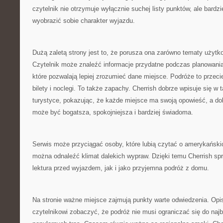
czytelnik nie otrzymuje wyłącznie suchej listy punktów, ale bardz
wyobrazić sobie charakter wyjazdu.
Dużą zaletą strony jest to, że porusza ona zarówno tematy użytkow
Czytelnik może znaleźć informacje przydatne podczas planowania 
które pozwalają lepiej zrozumieć dane miejsce. Podróże to przecie
bilety i noclegi. To także zapachy. Cherrish dobrze wpisuje się w
turystyce, pokazując, że każde miejsce ma swoją opowieść, a d
może być bogatsza, spokojniejsza i bardziej świadoma.
Serwis może przyciągać osoby, które lubią czytać o amerykański
można odnaleźć klimat dalekich wypraw. Dzięki temu Cherrish sp
lektura przed wyjazdem, jak i jako przyjemna podróż z domu.
Na stronie ważne miejsce zajmują punkty warte odwiedzenia. Opi
czytelnikowi zobaczyć, że podróż nie musi ograniczać się do naj