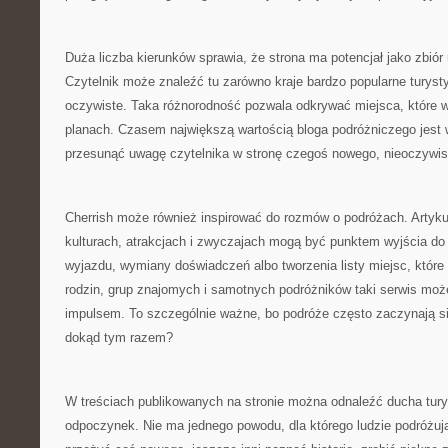
Duża liczba kierunków sprawia, że strona ma potencjał jako zbió
Czytelnik może znaleźć tu zarówno kraje bardzo popularne turystyc
oczywiste. Taka różnorodność pozwala odkrywać miejsca, które wc
planach. Czasem największą wartością bloga podróżniczego jest wł
przesunąć uwagę czytelnika w stronę czegoś nowego, nieoczywis
Cherrish może również inspirować do rozmów o podróżach. Artyku
kulturach, atrakcjach i zwyczajach mogą być punktem wyjścia d
wyjazdu, wymiany doświadczeń albo tworzenia listy miejsc, które 
rodzin, grup znajomych i samotnych podróżników taki serwis moż
impulsem. To szczególnie ważne, bo podróże często zaczynają si
dokąd tym razem?
W treściach publikowanych na stronie można odnaleźć ducha turys
odpoczynek. Nie ma jednego powodu, dla którego ludzie podróżują