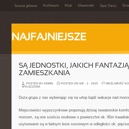
Archiwum
Klub
Skawinski
Str
Strona główna
Spis Treści
NAJFAJNIEJSZE
SĄ JEDNOSTKI, JAKICH FANTAZJĄ
ZAMIESZKANIA
POSTED BY ADMIN
POSTED ON SIE - 2 - 2025
MOŻLIWOŚĆ K
WYŁĄCZONA
Duża grupa z nas wybierając się na urlop bądź wakacje nad morz
Miejscowości wypoczynkowe proponują dzisiaj nowatorskie komfo
morzem, są one sześciu osobowe o powierzchni ok. 85m kwadrat
usytuowane są w ładnym lesie sosnowym w odległości ok. pięciu