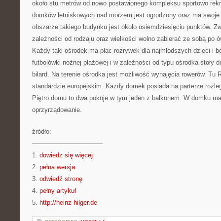
około stu metrów od nowo postawionego kompleksu sportowo rek
domków letniskowych nad morzem jest ogrodzony oraz ma swoje 
obszarze takiego budynku jest około osiemdziesięciu punktów. 
zależności od rodzaju oraz wielkości wolno zabierać ze sobą po
Każdy taki ośrodek ma plac rozrywek dla najmłodszych dzieci i bo
futbolówki nożnej plażowej i w zależności od typu ośrodka stoły d
bilard. Na terenie ośrodka jest możliwość wynajęcia rowerów. T
standardzie europejskim. Każdy domek posiada na parterze rozległ
Piętro domu to dwa pokoje w tym jeden z balkonem. W domku ma
oprzyrządowanie.
źródło:
———————————
1.
dowiedz się więcej
2.
pełna wersja
3.
odwiedź stronę
4.
pełny artykuł
5.
http://heinz-hilger.de