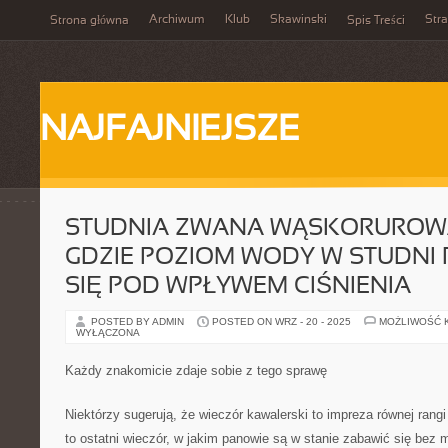
Archiwum
Klub
Skawinski
Str
Strona główna
Spis Treści
NAJFAJNIEJSZE
STUDNIA ZWANA WĄSKORUROWĄ
GDZIE POZIOM WODY W STUDNI
SIĘ POD WPŁYWEM CIŚNIENIA
POSTED BY ADMIN
POSTED ON WRZ - 20 - 2025
MOŻLIWOŚĆ 
WYŁĄCZONA
Każdy znakomicie zdaje sobie z tego sprawę
Niektórzy sugerują, że wieczór kawalerski to impreza równej rang
to ostatni wieczór, w jakim panowie są w stanie zabawić się bez 