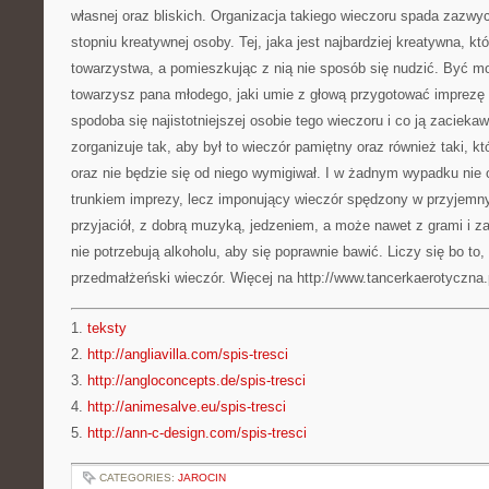
własnej oraz bliskich. Organizacja takiego wieczoru spada zazwy
stopniu kreatywnej osoby. Tej, jaka jest najbardziej kreatywna, kt
towarzystwa, a pomieszkując z nią nie sposób się nudzić. Być mo
towarzysz pana młodego, jaki umie z głową przygotować imprezę t
spodoba się najistotniejszej osobie tego wieczoru i co ją zacieka
zorganizuje tak, aby był to wieczór pamiętny oraz również taki, kt
oraz nie będzie się od niego wymigiwał. I w żadnym wypadku nie 
trunkiem imprezy, lecz imponujący wieczór spędzony w przyjem
przyjaciół, z dobrą muzyką, jedzeniem, a może nawet z grami i z
nie potrzebują alkoholu, aby się poprawnie bawić. Liczy się bo to,
przedmałżeński wieczór. Więcej na http://www.tancerkaerotyczna.pl
1.
teksty
2.
http://angliavilla.com/spis-tresci
3.
http://angloconcepts.de/spis-tresci
4.
http://animesalve.eu/spis-tresci
5.
http://ann-c-design.com/spis-tresci
CATEGORIES:
JAROCIN