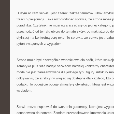
Dużym atutem serwisu jest szeroki zakres tematów. Obok artykułó
treści o pielęgnacji. Taka różnorodność sprawia, że strona może 
poradnika. Czytelnik nie musi ograniczać się do jednej kategorii
przechodzić od tematu ubioru do tematu skóry, od makijażu do do
stylizacji na konkretną porę roku. To sprawia, że serwis jest roz
pytań związanych z wyglądem.
Strona może być szczególnie wartościowa dla osób, które szukają
Tematyka plus size nadaje serwisowi bardziej konkretny charakte
moda nie jest zarezerwowana dla jednego typu figury. Artykuły m
odkrywaniu, że atrakcyjny wygląd są dostępne dla każdego, kto p
dodatki. To podejście buduje atmosferę otwartości, która jest w
wyglądem.
Serwis może inspirować do tworzenia garderoby, która jest wygod
dopasowana do potrzeb. Zamiast przypadkowego kupowania ubrań