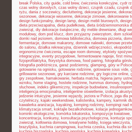
break Polska
,
city guide
,
cold brew
,
ćwiczenia korekcyjne
,
cydr r
czas wolny dorosłych
,
czas wolny dzieci
,
czujnik czadu
,
czujnik
ryżu
,
dania z soczewicy
,
decluttering
,
dekoracje jesienne
,
dekorac
sezonowe
,
dekoracje wiosenne
,
dekoracje zimowe
,
dekorowanie t
design funkcjonalny
,
design lamp
,
design mebli biurowych
,
design
dieta przeciwzapalna
,
dieta pudełkowa
,
dieta śródziemnomorska d
zwierząt
,
diy dekoracje świąteczne
,
diy meble drewniane
,
długi w
modułowy
,
dom pod klucz
,
dom przyjazny zwierzętom
,
dom szkie
domki nad jeziorem
,
domowa biblioteczka
,
domowa pizzeria
,
domo
fermentacje
,
domowe makarony
,
domowe nalewki
,
domowe przetw
do salonu
,
działka rekreacyjna
,
dziennik wdzięczności
,
ekopodróż
ergonomiczne ćwiczenia
,
escape room domowy
,
etykiety spożyw
integracyjne
,
eventy przygodowe
,
fermentowane napoje
,
first min
fizjoprofilaktyka
,
florystyka domowa
,
food pairing
,
fotografia górsk
fotografia podróżnicza
,
garaż podziemny
,
glamping
,
góry w Polsc
gotowanie na ognisku
,
gotowanie rodzinne
,
gotowanie sous vide
,
grillowanie sezonowe
,
gry karciane rodzinne
,
gry logiczne online
,
gry zespołowe
,
hamakowanie
,
herbata matcha
,
higiena jamy ustne
wzroku
,
home staging
,
hostele rodzinne
,
hummus domowy
,
hydro
słuchowe
,
indeks glikemiczny
,
inspekcje budowlane
,
insulinoopor
inteligencja emocjonalna
,
inteligentne oświetlenie
,
izolacja akusty
jedzenie intuicyjne
,
jesienne wyjazdy
,
jeziora w Polsce
,
joga dla 
czytelniczy
,
kajaki weekendowe
,
kalistenika
,
kampery
,
karmnik dl
kawalerka aranżacja
,
kayaking
,
kemping rodzinny
,
kempingi nad 
klimatyzacja smart
,
koktajle bezalkoholowe
,
kolacje jednogarnko
kominki ekologiczne
,
komórka lokatorska
,
kompozycje kwiatowe
,
koncentracja
,
konkursy
,
konsultacja psychologiczna
,
kontuzje sp
zwierząt
,
kotłownia domowa
,
kreatywne hobby
,
księga wieczysta
,
brazylijska
,
kuchnia campingowa
,
kuchnia czeska
,
kuchnia dla sin
kuchnia hiszpańska
,
kuchnia japońska
,
kuchnia koreańska
,
kuchn