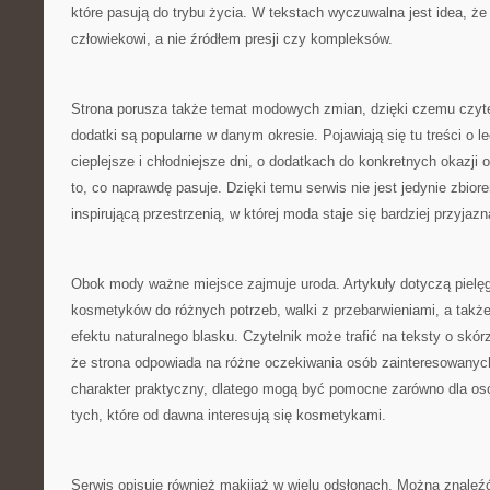
które pasują do trybu życia. W tekstach wyczuwalna jest idea, ż
człowiekowi, a nie źródłem presji czy kompleksów.
Strona porusza także temat modowych zmian, dzięki czemu czyte
dodatki są popularne w danym okresie. Pojawiają się tu treści o le
cieplejsze i chłodniejsze dni, o dodatkach do konkretnych okazji o
to, co naprawdę pasuje. Dzięki temu serwis nie jest jedynie zbior
inspirującą przestrzenią, w której moda staje się bardziej przyjazn
Obok mody ważne miejsce zajmuje uroda. Artykuły dotyczą pielęg
kosmetyków do różnych potrzeb, walki z przebarwieniami, a tak
efektu naturalnego blasku. Czytelnik może trafić na teksty o skór
że strona odpowiada na różne oczekiwania osób zainteresowanych
charakter praktyczny, dlatego mogą być pomocne zarówno dla osó
tych, które od dawna interesują się kosmetykami.
Serwis opisuje również makijaż w wielu odsłonach. Można znaleźć