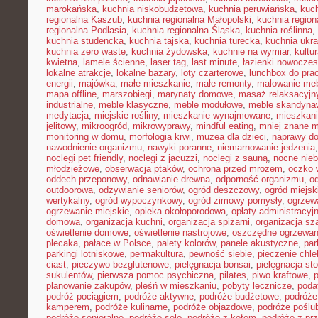
marokańska
,
kuchnia niskobudżetowa
,
kuchnia peruwiańska
,
kuch
regionalna Kaszub
,
kuchnia regionalna Małopolski
,
kuchnia region
regionalna Podlasia
,
kuchnia regionalna Śląska
,
kuchnia roślinna
,
kuchnia studencka
,
kuchnia tajska
,
kuchnia turecka
,
kuchnia ukr
kuchnia zero waste
,
kuchnia żydowska
,
kuchnie na wymiar
,
kultu
kwietna
,
lamele ścienne
,
laser tag
,
last minute
,
łazienki nowocze
lokalne atrakcje
,
lokalne bazary
,
loty czarterowe
,
lunchbox do pra
energii
,
majówka
,
małe mieszkanie
,
małe remonty
,
malowanie meb
mapa offline
,
marszobiegi
,
marynaty domowe
,
masaż relaksacyjn
industrialne
,
meble klasyczne
,
meble modułowe
,
meble skandyna
medytacja
,
miejskie rośliny
,
mieszkanie wynajmowane
,
mieszkani
jelitowy
,
mikroogród
,
mikrowyprawy
,
mindful eating
,
mniej znane m
monitoring w domu
,
morfologia krwi
,
muzea dla dzieci
,
naprawy d
nawodnienie organizmu
,
nawyki poranne
,
niemarnowanie jedzenia
noclegi pet friendly
,
noclegi z jacuzzi
,
noclegi z sauną
,
nocne nie
młodzieżowe
,
obserwacja ptaków
,
ochrona przed mrozem
,
oczko 
oddech przeponowy
,
odnawianie drewna
,
odporność organizmu
,
o
outdoorowa
,
odżywianie seniorów
,
ogród deszczowy
,
ogród miejsk
wertykalny
,
ogród wypoczynkowy
,
ogród zimowy pomysły
,
ogrzew
ogrzewanie miejskie
,
opieka okołoporodowa
,
opłaty administracyj
domowa
,
organizacja kuchni
,
organizacja spiżarni
,
organizacja sz
oświetlenie domowe
,
oświetlenie nastrojowe
,
oszczędne ogrzewan
plecaka
,
pałace w Polsce
,
palety kolorów
,
panele akustyczne
,
par
parkingi lotniskowe
,
permakultura
,
pewność siebie
,
pieczenie chl
ciast
,
pieczywo bezglutenowe
,
pielęgnacja bonsai
,
pielęgnacja st
sukulentów
,
pierwsza pomoc psychiczna
,
pilates
,
piwo kraftowe
,
planowanie zakupów
,
pleśń w mieszkaniu
,
pobyty lecznicze
,
poda
podróż pociągiem
,
podróże aktywne
,
podróże budżetowe
,
podróże
kamperem
,
podróże kulinarne
,
podróże objazdowe
,
podróże poślu
podróże senioralne
,
podróże solo
,
podróże z kotem
,
podróże z pr