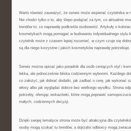
Warto również zauważyć, że serwis może wspierać czytelnika w r
Nie chodzi tylko o to, aby ślepo podążać za tym, co aktualnie mod
trendów to, co naprawdę podkreśla osobowość. Artykuły o kolorac
kosmetykach mogą pomagać w budowaniu indywidualnego stylu kr
czytelnik może z czasem lepiej rozumieć, w czym czuje się dobrz
są dla niego korzystne i jakich kosmetyków naprawdę potrzebuje.
Serwis można opisać jako poradnik dla osób ceniących styl i komf
lekka, ale jednocześnie bliska codziennym wyborom. Każdego dni
co założyć, jak dobrać dodatki, jak zadbać o cerę, jak wykonać s
włosy albo jak wyglądać dobrze bez wielkiego wysiłku. Strona odp
potrzeby, oferując wskazówki, które mogą poprawić samopoczucie
małych, codziennych decyzji.
Dzięki swojej tematyce strona może być atrakcyjna dla czytelni
osoby mogą szukać tu trendów, a dojrzalsi odbiorcy mogą zwrac