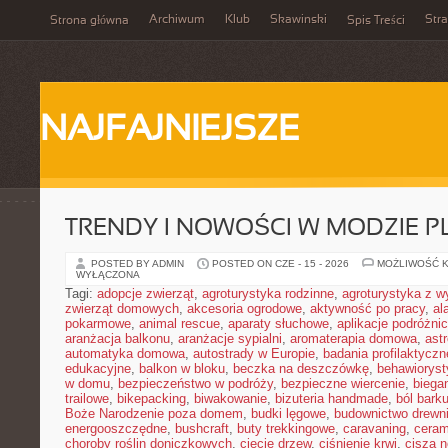
Archiwum
Klub
Skawinski
Str
Strona główna
Spis Treści
NAJFAJNIEJSZE
TRENDY I NOWOŚCI W MODZIE PL
POSTED BY ADMIN
POSTED ON CZE - 15 - 2026
MOŻLIWOŚĆ 
WYŁĄCZONA
Tagi:
adopcje zwierząt
,
agroturystyka rodzinne
,
agroturystyka z 
zwierząt domowych
,
akcesoria ogrodowe
,
aktywność po pracy
,
al
pokarmowe
,
animal rescue
,
aparaty słuchowe
,
aplikacje podróżni
aranżacja balkonu
,
aranżacje sypialni
,
aromaterapia domowa
,
ast
automatyka domowa
,
autostrady w Europie
,
badania profilaktyczn
edukacyjne
,
balkon w bloku
,
beczka na deszczówkę
,
behawioryst
w domu
,
bezpieczeństwo w podróży
,
bezpieczne wiercenie
,
biega
trailowe
,
bikepacking
,
biwakowanie
,
bizuteria handmade
,
ból bark
Boże Narodzenie poza domem
,
budki lęgowe
,
budownictwo drewn
energooszczędne
,
bushcraft
,
buty trekkingowe
,
caravaning
,
ceram
choroby roślin doniczkowych
,
cięcie drzew
,
ciśnienie krwi
,
cisza 