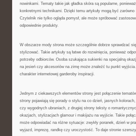
nowinkami. Tematy takie jak gładka skóra są popularne, ponieważ
konkretnymi technikami. Dzięki temu artykuły mogą być zarówno in
Czytelnik nie tylko ogląda pomysł, ale może spróbować zastosowa
odpowiednie produkty.
W obszarze mody strona może szczególnie dobrze sprawdzać się 
stylizować. Takie artykuły są łatwe do rozwinięcia, ponieważ odp
potrzeby odbiorców. Osoba szukająca sukienki na specjalną okazję
na jesień czy akcesoriów na zimę może znaleźć tu punkt wyjścia
charakter internetowej garderoby inspiracji.
Jednym z ciekawszych elementów strony jest połączenie tematów
strony pojawiają się porady o stylu na co dzień, jasnych kolorac
czy wygodnych ubraniach, z drugiej strony teksty o romantyczny
okazjach, stylizacjach glamour i makijażu na wyjście. Takie połąc
może odpowiadać na różne sytuacje: zwykły poranek, dzień w pra
wyjazd, imprezę, randkę czy uroczystość. To daje stronie szersz