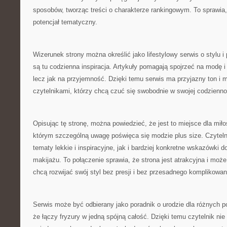
sposobów, tworząc treści o charakterze rankingowym. To sprawia,
potencjał tematyczny.
Wizerunek strony można określić jako lifestylowy serwis o stylu i 
są tu codzienna inspiracja. Artykuły pomagają spojrzeć na modę i
lecz jak na przyjemność. Dzięki temu serwis ma przyjazny ton i
czytelnikami, którzy chcą czuć się swobodnie w swojej codzienno
Opisując tę stronę, można powiedzieć, że jest to miejsce dla mił
którym szczególną uwagę poświęca się modzie plus size. Czyteln
tematy lekkie i inspiracyjne, jak i bardziej konkretne wskazówki
makijażu. To połączenie sprawia, że strona jest atrakcyjna i może
chcą rozwijać swój styl bez presji i bez przesadnego komplikowa
Serwis może być odbierany jako poradnik o urodzie dla różnych po
że łączy fryzury w jedną spójną całość. Dzięki temu czytelnik ni