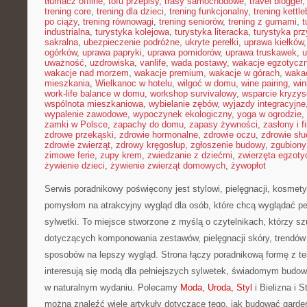
tłumacz offline
,
tofu przepisy
,
trasy samochodowe
,
travel blogger
trening core
,
trening dla dzieci
,
trening funkcjonalny
,
trening kettle
po ciąży
,
trening równowagi
,
trening seniorów
,
trening z gumami
,
t
industrialna
,
turystyka kolejowa
,
turystyka literacka
,
turystyka prz
sakralna
,
ubezpieczenie podróżne
,
ukryte perełki
,
uprawa kiełków
ogórków
,
uprawa papryki
,
uprawa pomidorów
,
uprawa truskawek
,
u
uważność
,
uzdrowiska
,
vanlife
,
wada postawy
,
wakacje egzotycz
wakacje nad morzem
,
wakacje premium
,
wakacje w górach
,
waka
mieszkania
,
Wielkanoc w hotelu
,
wilgoć w domu
,
wine pairing
,
win
work-life balance w domu
,
workshop survivalowy
,
wsparcie kryzy
wspólnota mieszkaniowa
,
wybielanie zębów
,
wyjazdy integracyjne
wypalenie zawodowe
,
wypoczynek ekologiczny
,
yoga w ogrodzie
,
zamki w Polsce
,
zapachy do domu
,
zapasy żywności
,
zasłony i f
zdrowe przekąski
,
zdrowie hormonalne
,
zdrowie oczu
,
zdrowie sł
zdrowie zwierząt
,
zdrowy kręgosłup
,
zgłoszenie budowy
,
zgubiony
zimowe ferie
,
zupy krem
,
zwiedzanie z dziećmi
,
zwierzęta egzoty
żywienie dzieci
,
żywienie zwierząt domowych
,
żywopłot
Serwis poradnikowy poświęcony jest stylowi, pielęgnacji, kosmet
pomysłom na atrakcyjny wygląd dla osób, które chcą wyglądać pe
sylwetki. To miejsce stworzone z myślą o czytelnikach, którzy sz
dotyczących komponowania zestawów, pielęgnacji skóry, trendó
sposobów na lepszy wygląd. Strona łączy poradnikową formę z t
interesują się modą dla pełniejszych sylwetek, świadomym budo
w naturalnym wydaniu. Polecamy
Moda, Uroda, Styl
i Bielizna i S
można znaleźć wiele artykuły dotyczące tego, jak budować garde