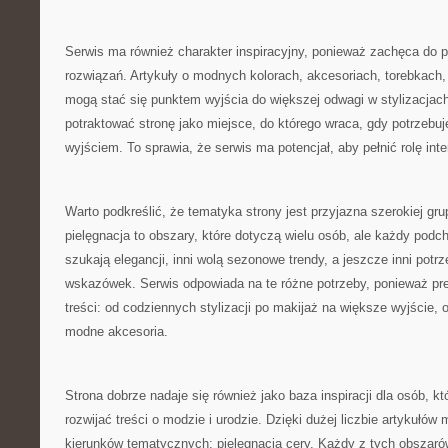
Serwis ma również charakter inspiracyjny, ponieważ zachęca do
rozwiązań. Artykuły o modnych kolorach, akcesoriach, torebkach,
mogą stać się punktem wyjścia do większej odwagi w stylizacjac
potraktować stronę jako miejsce, do którego wraca, gdy potrzebuj
wyjściem. To sprawia, że serwis ma potencjał, aby pełnić rolę inter
Warto podkreślić, że tematyka strony jest przyjazna szerokiej gru
pielęgnacja to obszary, które dotyczą wielu osób, ale każdy podch
szukają elegancji, inni wolą sezonowe trendy, a jeszcze inni potr
wskazówek. Serwis odpowiada na te różne potrzeby, ponieważ pre
treści: od codziennych stylizacji po makijaż na większe wyjście, o
modne akcesoria.
Strona dobrze nadaje się również jako baza inspiracji dla osób, kt
rozwijać treści o modzie i urodzie. Dzięki dużej liczbie artykułów
kierunków tematycznych: pielęgnacja cery. Każdy z tych obszaró