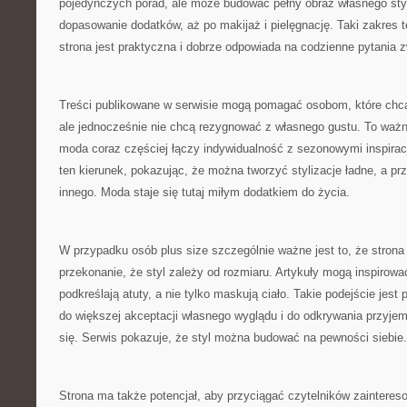
pojedynczych porad, ale może budować pełny obraz własnego styl
dopasowanie dodatków, aż po makijaż i pielęgnację. Taki zakres 
strona jest praktyczna i dobrze odpowiada na codzienne pytania
Treści publikowane w serwisie mogą pomagać osobom, które chcą
ale jednocześnie nie chcą rezygnować z własnego gustu. To waż
moda coraz częściej łączy indywidualność z sezonowymi inspiracj
ten kierunek, pokazując, że można tworzyć stylizacje ładne, a p
innego. Moda staje się tutaj miłym dodatkiem do życia.
W przypadku osób plus size szczególnie ważne jest to, że stro
przekonanie, że styl zależy od rozmiaru. Artykuły mogą inspirowa
podkreślają atuty, a nie tylko maskują ciało. Takie podejście jes
do większej akceptacji własnego wyglądu i do odkrywania przyjem
się. Serwis pokazuje, że styl można budować na pewności siebie.
Strona ma także potencjał, aby przyciągać czytelników zainter