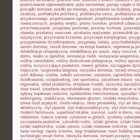
podróżowanie odpowiedzialne
,
pola namiotowe
,
pompy ciepła w 
porządki domowe
,
posiłki po treningu
,
pozwolenie na budowę
,
pra
osobista
,
profilaktyka próchnicy
,
profilaktyka serca
,
profilaktyka 
przydomowego
,
projektowanie ogrodzeń
,
projektowanie światła
,
pr
nowoczesnych
,
projekty wnętrz
,
promy morskie
,
protokół zdawczo
przechowywanie
,
przeprawy promowe
,
przerwy ruchowe
,
przesadz
otwarta
,
przetwory owocowe
,
przetwory warzywne
,
przewodnik po
turystyczne
,
przycinanie krzewów
,
przyczepa kempingowa
,
przyg
przygotowanie do półmaratonu
,
przyprawy świata
,
psychodietetyk
ramen domowy
,
ravioli domowe
,
recenzje kawiarni
,
regeneracja po
rehabilitacja ortopedyczna
,
rehabilitacja po urazie
,
rejsy rzeczne
,
domu
,
relaks w ogrodzie
,
renowacja mebli
,
restauracje wegańskie
rośliny cieniolubne
,
rośliny doniczkowe pielęgnacja
,
rośliny egzot
rośliny oczyszczające powietrze
,
rowery górskie
,
rozciąganie dy
statyczne
,
rozgrzewka biegowa
,
rozrywka domowa
,
rozwój emocj
rytm dobowy
,
rzeźba
,
sałatki sezonowe
,
sanatoria
,
sąsiedzkie rel
ściółkowanie
,
scrapbooking
,
sen sportowca
,
sezonowe owoce
,
se
regionalne
,
skład produktów
,
składanie modeli
,
skrzynka narzędzi
slow travel
,
śniadania wysokobiałkowe
,
sosy domowe
,
spacer w l
spływy kajakowe rodzinne
,
spółdzielnia mieszkaniowa
,
sprzedaż 
trekkingowy
,
stabilizacja
,
sterowanie głosem
,
stodoła mieszkalna
street food azjatycki
,
strefa relaksu
,
stres przewlekły
,
styl art dec
eklektyczny
,
styl japandi
,
styl maksymalistyczny
,
styl mid-centur
modern farmhouse
,
superfood lokalne
,
survival
,
sushi w domu
,
su
niebieskie
,
świece sojowe
,
sylwester w górach
,
systemy zabezpi
szczepienia podróżne
,
szkodniki roślin
,
szlaki górskie
,
szlaki his
szlaki nadmorskie
,
szlaki piesze
,
szlaki rowerowe rodzinne
,
szlak
tanie noclegi
,
tapety ścienne
,
targi śniadaniowe
,
team building ev
technologie smart home
,
tekstylia domowe
,
tempeh przepisy
,
tera