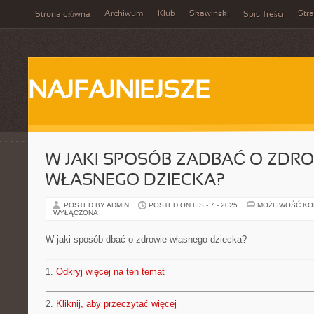
Archiwum
Klub
Skawinski
Str
Strona główna
Spis Treści
NAJFAJNIEJSZE
W JAKI SPOSÓB ZADBAĆ O ZDRO
WŁASNEGO DZIECKA?
POSTED BY ADMIN
POSTED ON LIS - 7 - 2025
MOŻLIWOŚĆ K
WYŁĄCZONA
W jaki sposób dbać o zdrowie własnego dziecka?
1.
Odkryj więcej na ten temat
2.
Kliknij, aby przeczytać więcej