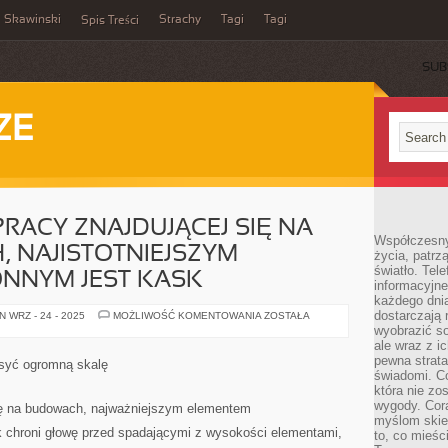
Skawinski
Strachy
Tagi
Tagi
Spis Treści
SUB
ZE
ACY ZNAJDUJĄCEJ SIĘ NA
Współczesny
 NAJISTOTNIEJSZYM
życia, patrz
światło. Tele
NNYM JEST KASK
informacyjne
każdego dnia
dostarczają 
W
 WRZ - 24 - 2025
MOŻLIWOŚĆ KOMENTOWANIA
ZOSTAŁA
WARUNKACH
wyobrazić so
PRACY
ale wraz z i
ZNAJDUJĄCEJ
SIĘ
pewna strata
syć ogromną skalę
NA
świadomi. C
KONSTRUKCJACH,
która nie zo
NAJISTOTNIEJSZYM
DETALEM
wygody. Cor
ię na budowach, najważniejszym elementem
OCHRONNYM
myślom skier
JEST
 chroni głowę przed spadającymi z wysokości elementami,
to, co mieśc
KASK