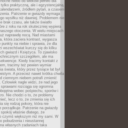
ocne niebo od wieków pełniło dla
e tylko praktyczną, ale i egzystencjalną.
kalendarzem, źródłem pytań, a czasem
szenia. Patrzenie w gwiazdy wymaga
go wysiłku niż dawniej. Problemem nie
ie brak czasu, ale także światło
óre z roku na rok skuteczniej wypiera
naszego otoczenia. W wielu miejscach
 już naprawdę nocą. Nad miastami
na, która zaciera kontrast, wygasza
 punkty na niebie i sprawia, że dla
zi wszechświat kurczy się do kilku
ych gwiazd i Księżyca. To zjawisko
technicznym szczegółem, ale ma
ekwencje. Kiedy tracimy kontakt z
em, tracimy też pewien wymiar
a świata, który przez tysiące lat był
istym. A przecież nawet krótka chwila
d ciemnym niebem potrafi zmienić
 Człowiek nagle widzi, że nad jego
 sprawami rozciąga się ogromna
obojętna wobec pośpiechu, sporów i
tro. Nie chodzi o to, że problemy
nieć, lecz o to, że zmienia się ich
a się rodzaj pokory, która nie
e porządkuje. Patrzenie na gwiazdy
spokój właśnie dlatego, że
o czymś większym niż my sami. W
o pobudzenia i nieustannej
 na własnych zadaniach taka