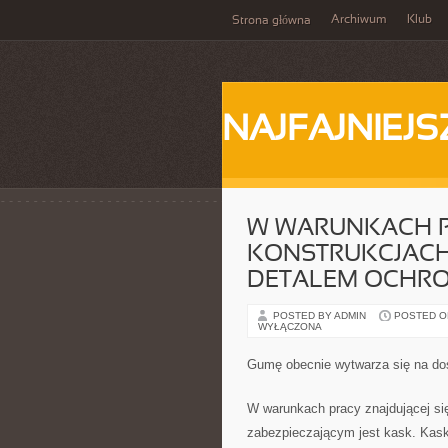
Archiwum
Klub
Strona główna
NAJFAJNIEJS
W WARUNKACH PR
KONSTRUKCJACH,
DETALEM OCHRO
POSTED BY ADMIN
POSTED ON
WYŁĄCZONA
Gumę obecnie wytwarza się na do
W warunkach pracy znajdującej s
zabezpieczającym jest kask. Kask