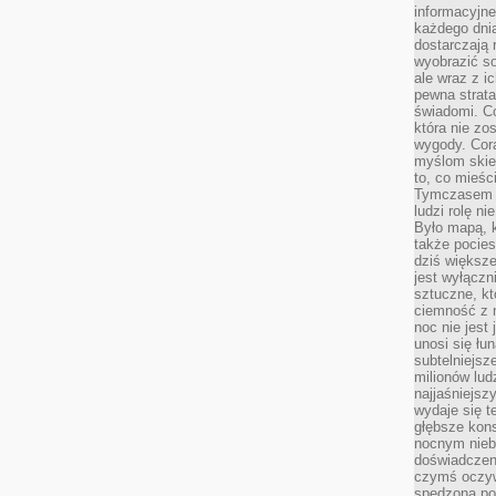
informacyjne
każdego dnia
dostarczają 
wyobrazić so
ale wraz z i
pewna strata
świadomi. C
która nie zo
wygody. Cor
myślom skier
to, co mieśc
Tymczasem n
ludzi rolę ni
Było mapą, 
także pocie
dziś większe
jest wyłączn
sztuczne, kt
ciemność z 
noc nie jest
unosi się łu
subtelniejsze
milionów lud
najjaśniejsz
wydaje się 
głębsze kons
nocnym nieb
doświadczeni
czymś oczyw
spędzona po