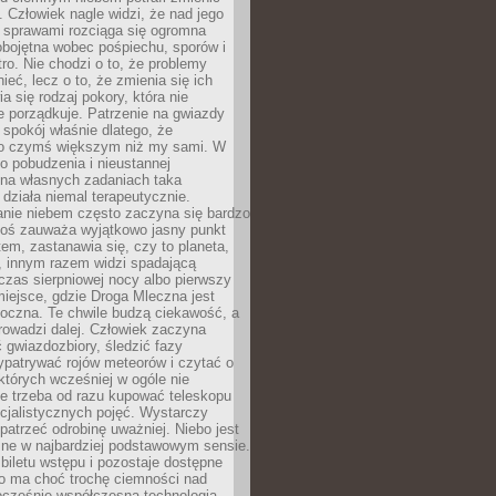
 Człowiek nagle widzi, że nad jego
 sprawami rozciąga się ogromna
obojętna wobec pośpiechu, sporów i
tro. Nie chodzi o to, że problemy
nieć, lecz o to, że zmienia się ich
a się rodzaj pokory, która nie
e porządkuje. Patrzenie na gwiazdy
spokój właśnie dlatego, że
o czymś większym niż my sami. W
o pobudzenia i nieustannej
 na własnych zadaniach taka
działa niemal terapeutycznie.
anie niebem często zaczyna się bardzo
Ktoś zauważa wyjątkowo jasny punkt
em, zastanawia się, czy to planeta,
, innym razem widzi spadającą
zas sierpniowej nocy albo pierwszy
 miejsce, gdzie Droga Mleczna jest
doczna. Te chwile budzą ciekawość, a
rowadzi dalej. Człowiek zaczyna
gwiazdozbiory, śledzić fazy
ypatrywać rojów meteorów i czytać o
których wcześniej w ogóle nie
e trzeba od razu kupować teleskopu
cjalistycznych pojęć. Wystarczy
patrzeć odrobinę uważniej. Niebo jest
ne w najbardziej podstawowym sensie.
iletu wstępu i pozostaje dostępne
o ma choć trochę ciemności nad
ocześnie współczesna technologia