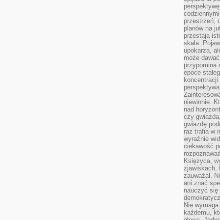
perspektywę.
codziennymi
przestrzeń, 
planów na ju
przestają ist
skala. Pojawi
upokarza, al
może dawać 
przypomina 
epoce stałeg
koncentracji
perspektywa 
Zainteresow
niewinnie. 
nad horyzont
czy gwiazda
gwiazdę podc
raz trafia w
wyraźnie wi
ciekawość p
rozpoznawać 
Księżyca, w
zjawiskach, 
zauważał. Ni
ani znać spe
nauczyć się 
demokratycz
Nie wymaga b
każdemu, kt
głową. Jedn