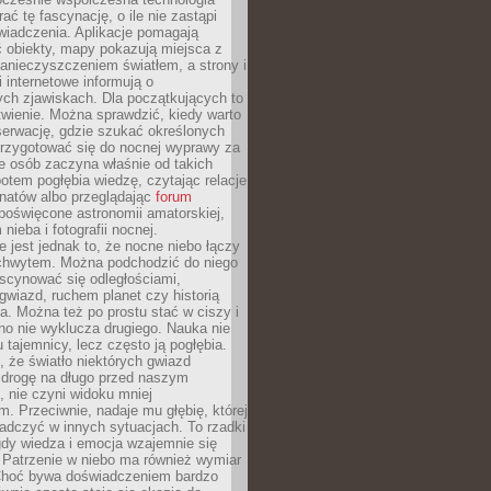
rać tę fascynację, o ile nie zastąpi
iadczenia. Aplikacje pomagają
 obiekty, mapy pokazują miejsca z
anieczyszczeniem światłem, a strony i
 internetowe informują o
ch zjawiskach. Dla początkujących to
wienie. Można sprawdzić, kiedy warto
serwację, gdzie szukać określonych
 przygotować się do nocnej wyprawy za
e osób zaczyna właśnie od takich
potem pogłębia wiedzę, czytając relacje
onatów albo przeglądając
forum
poświęcone astronomii amatorskiej,
nieba i fotografii nocnej.
 jest jednak to, że nocne niebo łączy
chwytem. Można podchodzić do niego
scynować się odległościami,
gwiazd, ruchem planet czy historią
. Można też po prostu stać w ciszy i
no nie wyklucza drugiego. Nauka nie
u tajemnicy, lecz często ją pogłębia.
 że światło niektórych gwiazd
 drogę na długo przed naszym
 nie czyni widoku mniej
. Przeciwnie, nadaje mu głębię, której
adczyć w innych sytuacjach. To rzadki
gdy wiedza i emocja wzajemnie się
 Patrzenie w niebo ma również wymiar
Choć bywa doświadczeniem bardzo