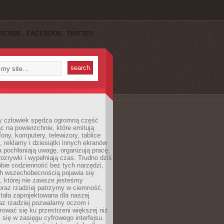
SCRIBE
FACEBOOK
TWITTER
 człowiek spędza ogromną część
ąc na powierzchnie, które emitują
fony, komputery, telewizory, tablice
, reklamy i dziesiątki innych ekranów
 pochłaniają uwagę, organizują pracę,
rozrywki i wypełniają czas. Trudno dziś
bie codzienność bez tych narzędzi,
ch wszechobecnością pojawia się
, której nie zawsze jesteśmy
oraz rzadziej patrzymy w ciemność,
stała zaprojektowana dla naszej
az rzadziej pozwalamy oczom i
ować się ku przestrzeni większej niż
i się w zasięgu cyfrowego interfejsu.