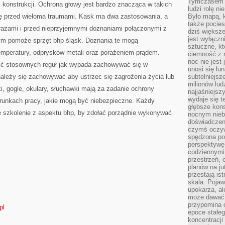
Tymczasem n
 konstrukcji. Ochrona głowy jest bardzo znacząca w takich
ludzi rolę ni
wę przed wieloma traumami. Kask ma dwa zastosowania, a
Było mapą, 
także pocie
razami i przed nieprzyjemnymi doznaniami połączonymi z
dziś większe
jest wyłączn
ym pomoże sprzęt bhp śląsk. Doznania te mogą
sztuczne, kt
mperatury, odprysków metali oraz porażeniem prądem.
ciemność z 
noc nie jest
ić stosownych reguł jak wypada zachowywać się w
unosi się łu
ależy się zachowywać aby ustrzec się zagrożenia życia lub
subtelniejsze
milionów lud
i, gogle, okulary, słuchawki mają za zadanie ochrony
najjaśniejsz
wydaje się 
runkach pracy, jakie mogą być niebezpieczne. Każdy
głębsze kons
re szkolenie z aspektu bhp, by zdołać porządnie wykonywać
nocnym nieb
doświadczeni
czymś oczyw
spędzona po
perspektywę.
codziennymi
przestrzeń, 
planów na ju
przestają ist
skala. Pojawi
upokarza, al
może dawać 
przypomina 
pl
epoce stałeg
koncentracji