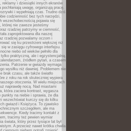
, reklamy i dziesiątki innych ekranów
 pochłaniają uwagę, organizują pracę,
rozrywki i wypełniają czas. Trudno dziś
bie codzienność bez tych narzędzi,
ch wszechobecnością pojawia się
, której nie zawsze jesteśmy
oraz rzadziej patrzymy w ciemność,
stała zaprojektowana dla naszej
az rzadziej pozwalamy oczom i
ować się ku przestrzeni większej niż
i się w zasięgu cyfrowego interfejsu.
ocne niebo od wieków pełniło dla
e tylko praktyczną, ale i egzystencjalną.
kalendarzem, źródłem pytań, a czasem
szenia. Patrzenie w gwiazdy wymaga
go wysiłku niż dawniej. Problemem nie
ie brak czasu, ale także światło
óre z roku na rok skuteczniej wypiera
naszego otoczenia. W wielu miejscach
 już naprawdę nocą. Nad miastami
na, która zaciera kontrast, wygasza
 punkty na niebie i sprawia, że dla
zi wszechświat kurczy się do kilku
ych gwiazd i Księżyca. To zjawisko
technicznym szczegółem, ale ma
ekwencje. Kiedy tracimy kontakt z
em, tracimy też pewien wymiar
a świata, który przez tysiące lat był
istym. A przecież nawet krótka chwila
d ciemnym niebem potrafi zmienić