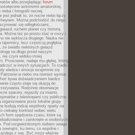
onatów albo przeglądając
forum
poświęcone astronomii amatorskiej,
nieba i fotografii nocnej.
 jest jednak to, że nocne niebo łączy
chwytem. Można podchodzić do niego
scynować się odległościami,
gwiazd, ruchem planet czy historią
. Można też po prostu stać w ciszy i
no nie wyklucza drugiego. Nauka nie
u tajemnicy, lecz często ją pogłębia.
 że światło niektórych gwiazd
 drogę na długo przed naszym
 nie czyni widoku mniej
. Przeciwnie, nadaje mu głębię, której
adczyć w innych sytuacjach. To rzadki
gdy wiedza i emocja wzajemnie się
 Patrzenie w niebo ma również wymiar
Choć bywa doświadczeniem bardzo
wnie często staje się okazją do
rzeżywania. Rodzinne obserwacje
ocne spacery, wyjazdy za miasto,
sjonatów z teleskopami czy publiczne
 organizowane przez lokalne grupy
e budują rodzaj wspólnoty oparty na
To ciekawy kontrast wobec wielu
ch form spędzania czasu, które są
widualizowane i zamknięte w osobistych
h. Pod rozgwieżdżonym niebem uwaga
na zewnątrz, ku temu, co wspólne i
każdego z nas. Być może właśnie