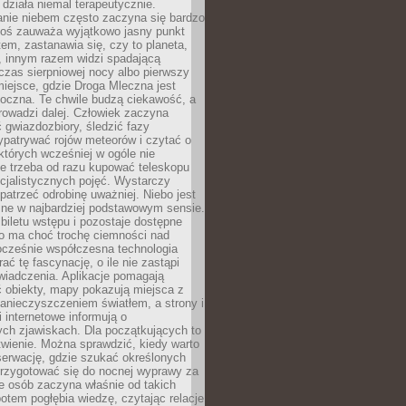
działa niemal terapeutycznie.
anie niebem często zaczyna się bardzo
Ktoś zauważa wyjątkowo jasny punkt
em, zastanawia się, czy to planeta,
, innym razem widzi spadającą
zas sierpniowej nocy albo pierwszy
 miejsce, gdzie Droga Mleczna jest
doczna. Te chwile budzą ciekawość, a
rowadzi dalej. Człowiek zaczyna
gwiazdozbiory, śledzić fazy
ypatrywać rojów meteorów i czytać o
których wcześniej w ogóle nie
e trzeba od razu kupować teleskopu
cjalistycznych pojęć. Wystarczy
patrzeć odrobinę uważniej. Niebo jest
ne w najbardziej podstawowym sensie.
iletu wstępu i pozostaje dostępne
o ma choć trochę ciemności nad
ocześnie współczesna technologia
rać tę fascynację, o ile nie zastąpi
iadczenia. Aplikacje pomagają
 obiekty, mapy pokazują miejsca z
anieczyszczeniem światłem, a strony i
 internetowe informują o
ch zjawiskach. Dla początkujących to
wienie. Można sprawdzić, kiedy warto
serwację, gdzie szukać określonych
 przygotować się do nocnej wyprawy za
e osób zaczyna właśnie od takich
potem pogłębia wiedzę, czytając relacje