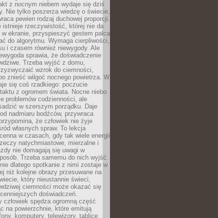
akt z nocnym niebem wydaje się dziś
y. Nie tylko poszerza wiedzę o świecie,
wraca pewien rodzaj duchowej proporcji.
 istnieje rzeczywistość, której nie da
 w ekranie, przyspieszyć gestem palca
ać do algorytmu. Wymaga cierpliwości,
su i czasem również niewygody. Ale
iewygoda sprawia, że doświadczenie
awdziwe. Trzeba wyjść z domu,
rzyzwyczaić wzrok do ciemności,
bo znieść wilgoć nocnego powietrza. W
je się coś rzadkiego: poczucie
ntaktu z ogromem świata. Nocne niebo
je problemów codzienności, ale
sadzić w szerszym porządku. Daje
od nadmiaru bodźców, przywraca
przypomina, że człowiek nie żyje
ród własnych spraw. To lekcja
cenna w czasach, gdy tak wiele energii
rzeczy natychmiastowe, mierzalne i
azdy nie domagają się uwagi w
posób. Trzeba samemu do nich wyjść.
ie dlatego spotkanie z nimi zostaje w
ej niż kolejne obrazy przesuwane na
wiecie, który nieustannie świeci,
awdziwej ciemności może okazać się
jcenniejszych doświadczeń.
 człowiek spędza ogromną część
ąc na powierzchnie, które emitują
fony, komputery, telewizory, tablice