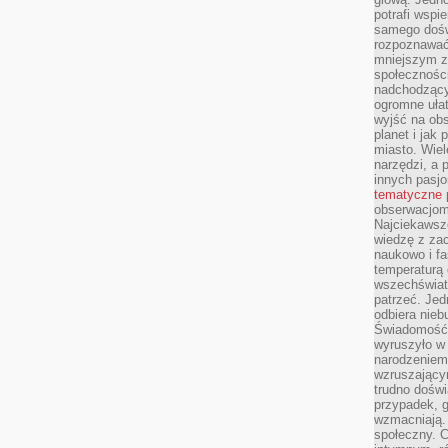
potrafi wspie
samego dośw
rozpoznawać
mniejszym z
społeczności
nadchodzący
ogromne ułat
wyjść na ob
planet i jak
miasto. Wiel
narzędzi, a 
innych pasj
tematyczne
obserwacjom 
Najciekawsze
wiedzę z za
naukowo i fa
temperaturą 
wszechświata
patrzeć. Jed
odbiera nieb
Świadomość,
wyruszyło w
narodzeniem,
wzruszającym
trudno doświ
przypadek, 
wzmacniają.
społeczny. 