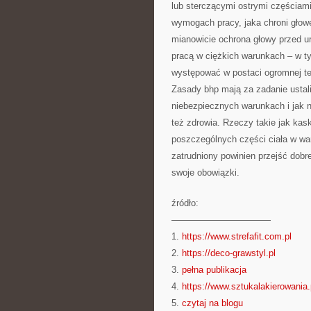
lub sterczącymi ostrymi częściami
wymogach pracy, jaka chroni gło
mianowicie ochrona głowy przed u
pracą w ciężkich warunkach – w t
występować w postaci ogromnej te
Zasady bhp mają za zadanie ustal
niebezpiecznych warunkach i jak n
też zdrowia. Rzeczy takie jak kask
poszczególnych części ciała w wa
zatrudniony powinien przejść dob
swoje obowiązki.
źródło:
———————————
1.
https://www.strefafit.com.pl
2.
https://deco-grawstyl.pl
3.
pełna publikacja
4.
https://www.sztukalakierowania.
5.
czytaj na blogu