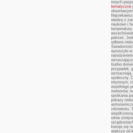
innych pasj
tematyczne
obserwacjom 
Najciekawsze
wiedzę z za
naukowo i fa
temperaturą 
wszechświata
patrzeć. Jed
odbiera nieb
Świadomość,
wyruszyło w
narodzeniem,
wzruszającym
trudno doświ
przypadek, 
wzmacniają.
społeczny. 
intymnym, ró
wspólnego p
meteorów, n
spotkania pa
pokazy nieba
astronomiczn
zdziwieniu. 
współczesny
silnie zindy
urządzeniac
kieruje się 
większe od 