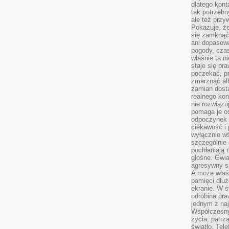
dlatego kont
tak potrzebn
ale też przy
Pokazuje, że
się zamknąć
ani dopasow
pogody, cza
właśnie ta n
staje się pr
poczekać, p
zmarznąć al
zamian dosta
realnego ko
nie rozwiązu
pomaga je o
odpoczynek 
ciekawość i 
wyłącznie wś
szczególnie 
pochłaniają 
głośne. Gwi
agresywny s
A może właśn
pamięci dłuż
ekranie. W ś
odrobina pr
jednym z na
Współczesny
życia, patrz
światło. Tele