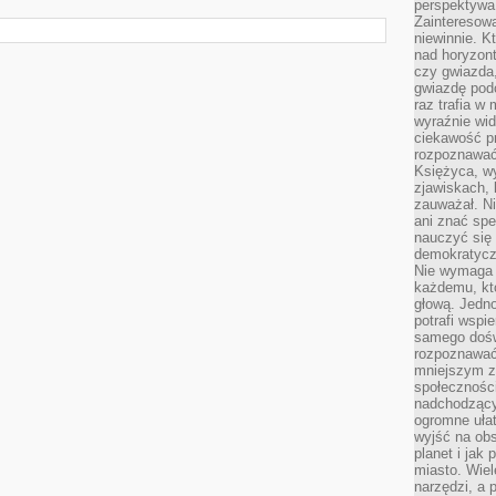
perspektywa 
Zainteresow
niewinnie. 
nad horyzont
czy gwiazda
gwiazdę podc
raz trafia w
wyraźnie wi
ciekawość p
rozpoznawać 
Księżyca, w
zjawiskach, 
zauważał. Ni
ani znać spe
nauczyć się 
demokratycz
Nie wymaga b
każdemu, kt
głową. Jedn
potrafi wspie
samego dośw
rozpoznawać
mniejszym z
społeczności
nadchodzący
ogromne ułat
wyjść na ob
planet i jak
miasto. Wiel
narzędzi, a 