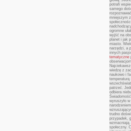
potrafi wspie
samego dośw
rozpoznawać
mniejszym z
społeczności
nadchodzący
ogromne ułat
wyjść na ob
planet i jak
miasto. Wiel
narzędzi, a 
innych pasj
tematyczne
obserwacjom 
Najciekawsze
wiedzę z za
naukowo i fa
temperaturą 
wszechświata
patrzeć. Jed
odbiera nieb
Świadomość,
wyruszyło w
narodzeniem,
wzruszającym
trudno doświ
przypadek, 
wzmacniają.
społeczny. 