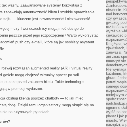
perspektywa 
st tak ważny. Zaawansowane systemy korzystają z
Zainteresow
niewinnie. 
re zapewniają autentyczność biletu i szybkie sprawdzenie
nad horyzont
czy gwiazda
 do sejfu — kluczem jest nowoczesność i niezawodność.
gwiazdę podc
raz trafia w
 więcej – czy Twoi uczestnicy mogą mieć dostęp do
wyraźnie wi
zeniu jeszcze przed jego rozpoczęciem? Warto wykorzystać
ciekawość p
rozpoznawać 
iadomień push czy e-maili, które są jak osobisty asystent
Księżyca, w
zjawiskach, 
le.
zauważał. Ni
ani znać spe
ie
nauczyć się 
demokratycz
zwój rozwiązań augmented reality (AR) i virtual reality
Nie wymaga b
każdemu, kt
ni goście mogą obejrzeć wirtualny spacer po sali
głową. Jedn
e jeszcze przed zakupem biletu. Takie technologie
potrafi wspie
samego dośw
gają w promocji wydarzeń.
rozpoznawać
mniejszym z
ja obsługi klienta poprzez chatboty — to jak mieć
społeczności
nadchodzący
całą dobę. Dzięki temu organizatorzy mogą skupić się na
ogromne ułat
a nie na rutynowych pytaniach.
wyjść na ob
planet i jak
miasto. Wiel
torów?
narzędzi, a 