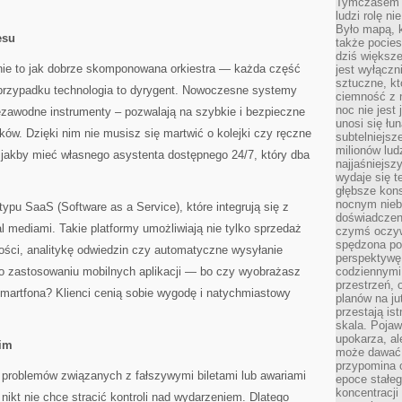
Tymczasem n
ludzi rolę ni
Było mapą, 
esu
także pocie
dziś większe
nie to jak dobrze skomponowana orkiestra — każda część
jest wyłączn
sztuczne, kt
 przypadku technologia to dyrygent. Nowoczesne systemy
ciemność z 
noc nie jest
iezawodne instrumenty – pozwalają na szybkie i bezpieczne
unosi się łu
ków. Dzięki nim nie musisz się martwić o kolejki czy ręczne
subtelniejsze
milionów lud
 jakby mieć własnego asystenta dostępnego 24/7, który dba
najjaśniejsz
wydaje się 
głębsze kons
nocnym nieb
 typu SaaS (Software as a Service), które integrują się z
doświadczeni
l mediami. Takie platformy umożliwiają nie tylko sprzedaż
czymś oczyw
spędzona po
 gości, analitykę odwiedzin czy automatyczne wysyłanie
perspektywę.
o zastosowaniu mobilnych aplikacji — bo czy wyobrażasz
codziennymi
przestrzeń, 
smartfona? Klienci cenią sobie wygodę i natychmiastowy
planów na ju
przestają ist
skala. Pojawi
upokarza, al
kim
może dawać 
przypomina 
 problemów związanych z fałszywymi biletami lub awariami
epoce stałeg
koncentracji
nikt nie chce stracić kontroli nad wydarzeniem. Dlatego