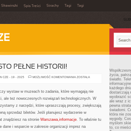
Skawinski
Strachy
Tagi
Tagi
Spis Treści
SUB
ZE
TO PEŁNE HISTORII!
Współczesny
życia, patrz
WARSZAWA:
 CZE - 19 - 2025
MOŻLIWOŚĆ KOMENTOWANIA
ZOSTAŁA
światło. Tele
MIASTO
informacyjne
PEŁNE
HISTORII!
każdego dnia
czy wystaw w muzeach to zadania, które wymagają nie
dostarczają 
wyobrazić so
tyki, ale też nowoczesnych rozwiązań technologicznych. W
ale wraz z i
orzystamy z narzędzi, które upraszczają procesy, zwiększają
pewna strata
świadomi. C
ną sprzedaż biletów. Jeśli planujesz wydarzenie w
która nie zo
wygody. Cor
t znajdziesz na stronie
Warszawa,informacje
. To właśnie tu
myślom skier
e dane i wsparcie w zakresie organizacji imprez na
to, co mieśc