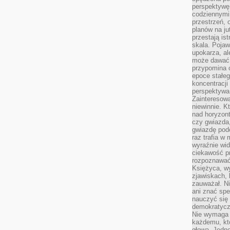
perspektywę.
codziennymi
przestrzeń, 
planów na ju
przestają ist
skala. Pojawi
upokarza, al
może dawać 
przypomina 
epoce stałeg
koncentracji
perspektywa 
Zainteresow
niewinnie. 
nad horyzont
czy gwiazda
gwiazdę podc
raz trafia w
wyraźnie wi
ciekawość p
rozpoznawać 
Księżyca, w
zjawiskach, 
zauważał. Ni
ani znać spe
nauczyć się 
demokratycz
Nie wymaga b
każdemu, kt
głową. Jedn