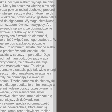
akt z nocnym niebem wydaje się dziś
y. Nie tylko poszerza wiedzę o świecie,
wraca pewien rodzaj duchowej proporcji.
 istnieje rzeczywistość, której nie da
 w ekranie, przyspieszyć gestem palca
ać do algorytmu. Wymaga cierpliwości,
su i czasem również niewygody. Ale
iewygoda sprawia, że doświadczenie
awdziwe. Trzeba wyjść z domu,
rzyzwyczaić wzrok do ciemności,
bo znieść wilgoć nocnego powietrza. W
je się coś rzadkiego: poczucie
ntaktu z ogromem świata. Nocne niebo
je problemów codzienności, ale
sadzić w szerszym porządku. Daje
od nadmiaru bodźców, przywraca
przypomina, że człowiek nie żyje
ród własnych spraw. To lekcja
cenna w czasach, gdy tak wiele energii
rzeczy natychmiastowe, mierzalne i
azdy nie domagają się uwagi w
posób. Trzeba samemu do nich wyjść.
ie dlatego spotkanie z nimi zostaje w
ej niż kolejne obrazy przesuwane na
wiecie, który nieustannie świeci,
awdziwej ciemności może okazać się
jcenniejszych doświadczeń.
 człowiek spędza ogromną część
ąc na powierzchnie, które emitują
fony, komputery, telewizory, tablice