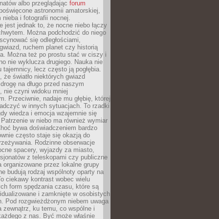
onatów albo przeglądając
forum
poświęcone astronomii amatorskiej,
nieba i fotografii nocnej.
 jest jednak to, że nocne niebo łączy
chwytem. Można podchodzić do niego
scynować się odległościami,
gwiazd, ruchem planet czy historią
. Można też po prostu stać w ciszy i
no nie wyklucza drugiego. Nauka nie
u tajemnicy, lecz często ją pogłębia.
 że światło niektórych gwiazd
 drogę na długo przed naszym
 nie czyni widoku mniej
. Przeciwnie, nadaje mu głębię, której
adczyć w innych sytuacjach. To rzadki
gdy wiedza i emocja wzajemnie się
 Patrzenie w niebo ma również wymiar
Choć bywa doświadczeniem bardzo
wnie często staje się okazją do
rzeżywania. Rodzinne obserwacje
ocne spacery, wyjazdy za miasto,
sjonatów z teleskopami czy publiczne
 organizowane przez lokalne grupy
e budują rodzaj wspólnoty oparty na
To ciekawy kontrast wobec wielu
ch form spędzania czasu, które są
widualizowane i zamknięte w osobistych
h. Pod rozgwieżdżonym niebem uwaga
na zewnątrz, ku temu, co wspólne i
każdego z nas. Być może właśnie