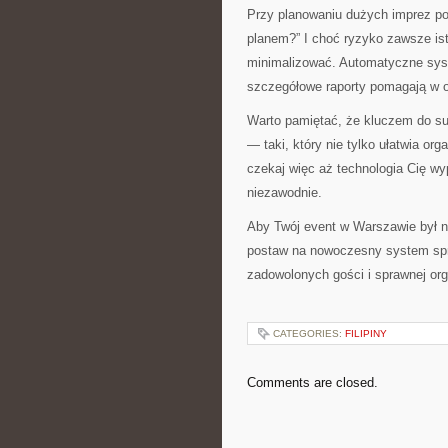
Przy planowaniu dużych imprez poj
planem?” I choć ryzyko zawsze ist
minimalizować. Automatyczne syst
szczegółowe raporty pomagają w o
Warto pamiętać, że kluczem do su
— taki, który nie tylko ułatwia or
czekaj więc aż technologia Cię wy
niezawodnie.
Aby Twój event w Warszawie był 
postaw na nowoczesny system sprze
zadowolonych gości i sprawnej org
CATEGORIES:
FILIPINY
Comments are closed.