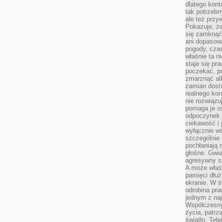
dlatego kont
tak potrzebn
ale też przy
Pokazuje, że
się zamknąć
ani dopasow
pogody, cza
właśnie ta n
staje się pr
poczekać, p
zmarznąć al
zamian dosta
realnego ko
nie rozwiązu
pomaga je o
odpoczynek 
ciekawość i 
wyłącznie wś
szczególnie 
pochłaniają 
głośne. Gwi
agresywny s
A może właśn
pamięci dłuż
ekranie. W ś
odrobina pr
jednym z na
Współczesny
życia, patrz
światło. Tele