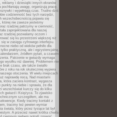
, reklamy i dziesiątki innych ekranów
 pochłaniają uwagę, organizują pracę,
rozrywki i wypełniają czas. Trudno dziś
bie codzienność bez tych narzędzi,
ch wszechobecnością pojawia się
, której nie zawsze jesteśmy
oraz rzadziej patrzymy w ciemność,
stała zaprojektowana dla naszej
az rzadziej pozwalamy oczom i
ować się ku przestrzeni większej niż
i się w zasięgu cyfrowego interfejsu.
ocne niebo od wieków pełniło dla
e tylko praktyczną, ale i egzystencjalną.
kalendarzem, źródłem pytań, a czasem
szenia. Patrzenie w gwiazdy wymaga
go wysiłku niż dawniej. Problemem nie
ie brak czasu, ale także światło
óre z roku na rok skuteczniej wypiera
naszego otoczenia. W wielu miejscach
 już naprawdę nocą. Nad miastami
na, która zaciera kontrast, wygasza
 punkty na niebie i sprawia, że dla
zi wszechświat kurczy się do kilku
ych gwiazd i Księżyca. To zjawisko
technicznym szczegółem, ale ma
ekwencje. Kiedy tracimy kontakt z
em, tracimy też pewien wymiar
a świata, który przez tysiące lat był
istym. A przecież nawet krótka chwila
d ciemnym niebem potrafi zmienić