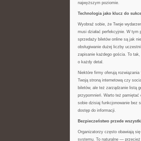
najwyższym poziomie.
Technologia jako klucz do sukc
Wyobraź sobie, że Twoje wydarze
musi działać perfekcyjnie. W tym
sprzedaży biletów online są jak n
obsługiwanie dużej liczby uczestni
zapisanie każdego gościa. To tak,
o każdy detal.
Niektóre firmy oferują rozwiązania
Twoją stroną internetową czy socia
biletów, ale też zarządzanie listą
przypomnień. Warto też pamiętać 
sobie dzisiaj funkcjonowanie bez 
dostęp do informacji.
Bezpieczeństwo przede wszyst
Organizatorzy często obawiają się
systemu. To naturalne — przecież 