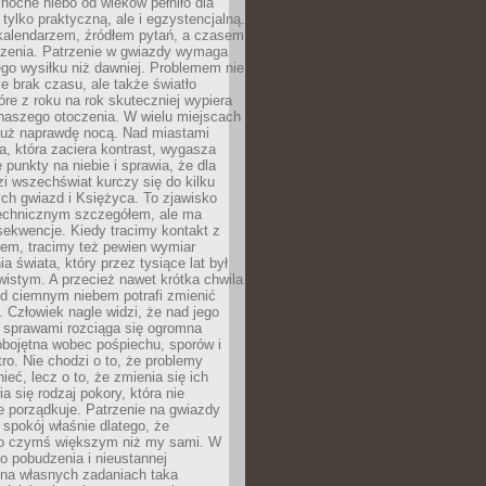
ocne niebo od wieków pełniło dla
e tylko praktyczną, ale i egzystencjalną.
kalendarzem, źródłem pytań, a czasem
szenia. Patrzenie w gwiazdy wymaga
go wysiłku niż dawniej. Problemem nie
ie brak czasu, ale także światło
óre z roku na rok skuteczniej wypiera
naszego otoczenia. W wielu miejscach
 już naprawdę nocą. Nad miastami
na, która zaciera kontrast, wygasza
 punkty na niebie i sprawia, że dla
zi wszechświat kurczy się do kilku
ych gwiazd i Księżyca. To zjawisko
technicznym szczegółem, ale ma
ekwencje. Kiedy tracimy kontakt z
em, tracimy też pewien wymiar
a świata, który przez tysiące lat był
istym. A przecież nawet krótka chwila
d ciemnym niebem potrafi zmienić
 Człowiek nagle widzi, że nad jego
 sprawami rozciąga się ogromna
obojętna wobec pośpiechu, sporów i
tro. Nie chodzi o to, że problemy
nieć, lecz o to, że zmienia się ich
a się rodzaj pokory, która nie
e porządkuje. Patrzenie na gwiazdy
spokój właśnie dlatego, że
o czymś większym niż my sami. W
o pobudzenia i nieustannej
 na własnych zadaniach taka