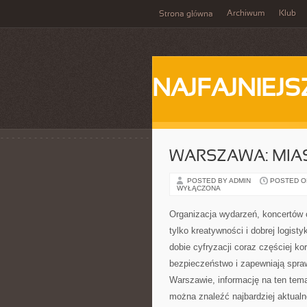
Archiwum
Klub
Strona główna
NAJFAJNIEJS
WARSZAWA: MIAS
POSTED BY ADMIN
POSTED ON
WYŁĄCZONA
Organizacja wydarzeń, koncertów 
tylko kreatywności i dobrej logis
dobie cyfryzacji coraz częściej k
bezpieczeństwo i zapewniają spraw
Warszawie, informację na ten tema
można znaleźć najbardziej aktualn