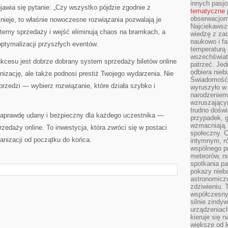
innych pasj
awia się pytanie: „Czy wszystko pójdzie zgodnie z
tematyczne
obserwacjom 
nieje, to właśnie nowoczesne rozwiązania pozwalają je
Najciekawsze
emy sprzedaży i wejść eliminują chaos na bramkach, a
wiedzę z za
naukowo i fa
ptymalizacji przyszłych eventów.
temperaturą 
wszechświata
kcesu jest dobrze dobrany system sprzedaży biletów online
patrzeć. Jed
odbiera nieb
ganizację, ale także podnosi prestiż Twojego wydarzenia. Nie
Świadomość,
przedzi — wybierz rozwiązanie, które działa szybko i
wyruszyło w
narodzeniem,
wzruszającym
trudno doświ
naprawdę udany i bezpieczny dla każdego uczestnika —
przypadek, 
wzmacniają.
daży online. To inwestycja, która zwróci się w postaci
społeczny. 
anizacji od początku do końca.
intymnym, ró
wspólnego p
meteorów, n
spotkania pa
pokazy nieba
astronomiczn
zdziwieniu. 
współczesny
silnie zindy
urządzeniac
kieruje się 
większe od 