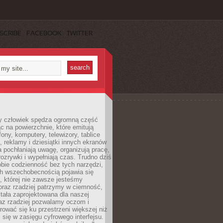
SCRIBE
FACEBOOK
TWITTER
 człowiek spędza ogromną część
ąc na powierzchnie, które emitują
fony, komputery, telewizory, tablice
, reklamy i dziesiątki innych ekranów
 pochłaniają uwagę, organizują pracę,
rozrywki i wypełniają czas. Trudno dziś
bie codzienność bez tych narzędzi,
ch wszechobecnością pojawia się
, której nie zawsze jesteśmy
oraz rzadziej patrzymy w ciemność,
stała zaprojektowana dla naszej
az rzadziej pozwalamy oczom i
ować się ku przestrzeni większej niż
i się w zasięgu cyfrowego interfejsu.