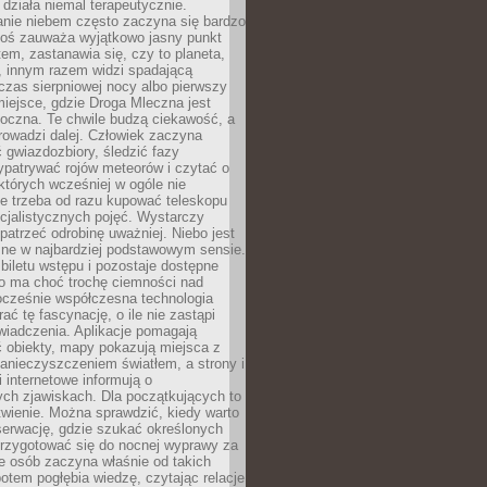
działa niemal terapeutycznie.
anie niebem często zaczyna się bardzo
Ktoś zauważa wyjątkowo jasny punkt
em, zastanawia się, czy to planeta,
, innym razem widzi spadającą
zas sierpniowej nocy albo pierwszy
 miejsce, gdzie Droga Mleczna jest
doczna. Te chwile budzą ciekawość, a
rowadzi dalej. Człowiek zaczyna
gwiazdozbiory, śledzić fazy
ypatrywać rojów meteorów i czytać o
których wcześniej w ogóle nie
e trzeba od razu kupować teleskopu
cjalistycznych pojęć. Wystarczy
patrzeć odrobinę uważniej. Niebo jest
ne w najbardziej podstawowym sensie.
iletu wstępu i pozostaje dostępne
o ma choć trochę ciemności nad
ocześnie współczesna technologia
rać tę fascynację, o ile nie zastąpi
iadczenia. Aplikacje pomagają
 obiekty, mapy pokazują miejsca z
anieczyszczeniem światłem, a strony i
 internetowe informują o
ch zjawiskach. Dla początkujących to
wienie. Można sprawdzić, kiedy warto
serwację, gdzie szukać określonych
 przygotować się do nocnej wyprawy za
e osób zaczyna właśnie od takich
potem pogłębia wiedzę, czytając relacje