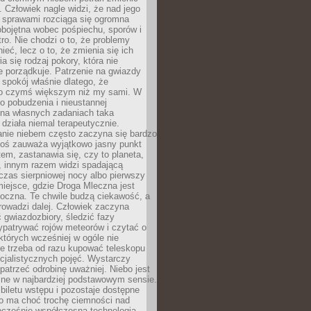
 Człowiek nagle widzi, że nad jego
 sprawami rozciąga się ogromna
obojętna wobec pośpiechu, sporów i
tro. Nie chodzi o to, że problemy
nieć, lecz o to, że zmienia się ich
a się rodzaj pokory, która nie
e porządkuje. Patrzenie na gwiazdy
spokój właśnie dlatego, że
o czymś większym niż my sami. W
o pobudzenia i nieustannej
 na własnych zadaniach taka
działa niemal terapeutycznie.
anie niebem często zaczyna się bardzo
Ktoś zauważa wyjątkowo jasny punkt
em, zastanawia się, czy to planeta,
, innym razem widzi spadającą
zas sierpniowej nocy albo pierwszy
 miejsce, gdzie Droga Mleczna jest
doczna. Te chwile budzą ciekawość, a
rowadzi dalej. Człowiek zaczyna
gwiazdozbiory, śledzić fazy
ypatrywać rojów meteorów i czytać o
których wcześniej w ogóle nie
e trzeba od razu kupować teleskopu
cjalistycznych pojęć. Wystarczy
patrzeć odrobinę uważniej. Niebo jest
ne w najbardziej podstawowym sensie.
iletu wstępu i pozostaje dostępne
o ma choć trochę ciemności nad
ocześnie współczesna technologia