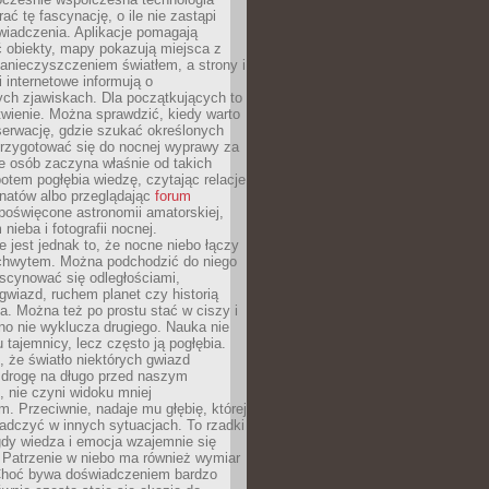
rać tę fascynację, o ile nie zastąpi
iadczenia. Aplikacje pomagają
 obiekty, mapy pokazują miejsca z
anieczyszczeniem światłem, a strony i
 internetowe informują o
ch zjawiskach. Dla początkujących to
wienie. Można sprawdzić, kiedy warto
serwację, gdzie szukać określonych
 przygotować się do nocnej wyprawy za
e osób zaczyna właśnie od takich
potem pogłębia wiedzę, czytając relacje
onatów albo przeglądając
forum
poświęcone astronomii amatorskiej,
nieba i fotografii nocnej.
 jest jednak to, że nocne niebo łączy
chwytem. Można podchodzić do niego
scynować się odległościami,
gwiazd, ruchem planet czy historią
. Można też po prostu stać w ciszy i
no nie wyklucza drugiego. Nauka nie
u tajemnicy, lecz często ją pogłębia.
 że światło niektórych gwiazd
 drogę na długo przed naszym
 nie czyni widoku mniej
. Przeciwnie, nadaje mu głębię, której
adczyć w innych sytuacjach. To rzadki
gdy wiedza i emocja wzajemnie się
 Patrzenie w niebo ma również wymiar
Choć bywa doświadczeniem bardzo