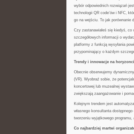
wybór odpowiednich rozwiązań je
technologii QR code’ów i NFC, któ
go na wejściu. To jak porównanie
Czy zastanawiałeś się kiedyś, co
szczegółowych informacji o wydar
platformy z funkcją wysyłania pow
przypominający o każdym szczegó
Trendy i innowacje na horyzonc
Obecnie obserwujemy dynamiczny ro
(VR). Wyobraź sobie, że potencjal
koncertowej lub muzealnej wystawi
zwiększają zaangażowanie i poma
Kolejnym trendem jest automatyzac
własnego konsultanta dostępnego 
tworzeniu wyjątkowego programu, 
Co najbardziej martwi organiza