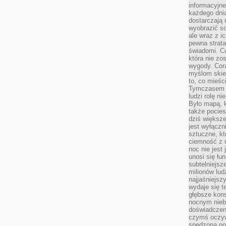
informacyjne
każdego dnia
dostarczają 
wyobrazić so
ale wraz z i
pewna strata
świadomi. C
która nie zo
wygody. Cor
myślom skier
to, co mieśc
Tymczasem n
ludzi rolę ni
Było mapą, 
także pocie
dziś większe
jest wyłączn
sztuczne, kt
ciemność z 
noc nie jest
unosi się łu
subtelniejsze
milionów lud
najjaśniejsz
wydaje się 
głębsze kons
nocnym nieb
doświadczeni
czymś oczyw
spędzona po