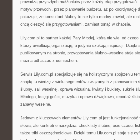
prowadzą przyszłych małżonków przez każdy etap przygotowań 
motyw przewodni, przez planowanie budżetu, aż po koordynację dni
pokazuje, że konsultant ślubny to nie tylko modny zawód, ale real
chcą cieszyć się przygotowaniami, zamiast tonąć w chaosie.
Lily.com.pl to partner każdej Pary Młodej, która nie wie, od czego
którzy uwielbiają organizację, a jedynie szukają inspiracji. Dzi
publikowanym na stronie, przygotowania ślubno–weselne staje się 
można odhaczać z uśmiechem.
Serwis Lily.com.pl specjalizuje się na holistycznym spojrzeniu te
znajdą tu wiedzę z wielu segmentów związanych z planowaniem ś
ślubny, sali weselnej, oprawa wizualna, kwiaty i bukiety, suknie ś
Młodego, księgi gości, muzyka i oprawa dźwiękowa, reportaż ślubn
zabawy weselne.
Jednym z kluczowych elementów Lily.com.pl jest funkcjonalność tr
słowa, ale konkretne narzędzia: checklisty ślubne, osie czasu, lis
także triki oszczędnościowe. Dzięki temu Lily.com.pl staje się c