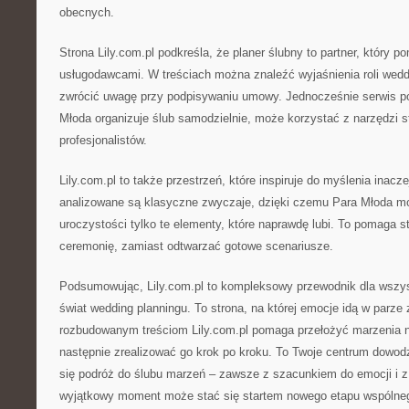
obecnych.
Strona Lily.com.pl podkreśla, że planer ślubny to partner, który
usługodawcami. W treściach można znaleźć wyjaśnienia roli weddi
zwrócić uwagę przy podpisywaniu umowy. Jednocześnie serwis pok
Młoda organizuje ślub samodzielnie, może korzystać z narzędzi 
profesjonalistów.
Lily.com.pl to także przestrzeń, które inspiruje do myślenia inacz
analizowane są klasyczne zwyczaje, dzięki czemu Para Młoda m
uroczystości tylko te elementy, które naprawdę lubi. To pomaga 
ceremonię, zamiast odtwarzać gotowe scenariusze.
Podsumowując, Lily.com.pl to kompleksowy przewodnik dla wszys
świat wedding planningu. To strona, na której emocje idą w parze 
rozbudowanym treściom Lily.com.pl pomaga przełożyć marzenia na
następnie zrealizować go krok po kroku. To Twoje centrum dowod
się podróż do ślubu marzeń – zawsze z szacunkiem do emocji i z
wyjątkowy moment może stać się startem nowego etapu wspólneg