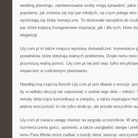
wedding planningu. zainteresowane osoby mogą sprawdzić, jakie st
popularne, jak zmienia się styl par młodych, na czym polega eko
wyróżniają się śluby tematyczne. To doskonałe narzędzie do szu
par, które kojarzą Instagramowe inspiracje, jak i dla tych, które 
elegancję.
Lily.com.pl to także miejsce wymiany doświadczeń. komentarze 
poradników, które dotykają realnych problemów. Dzięki temu treści
przynoszą realną pomoc. Lily.com.pl nie jest więc tylko encyklop
wsparciem w codziennym planowaniu.
Nieodłączną częścią filozofii Lily.com.pl jest dbanie o emocje. po
by w natłoku decyzji nie zapominać o sednie tego dnia – miłości
tematy dotyczące komunikacji w związku, a także inspirujące hist
piękna uroczystość to nie tylko atrakcje, ale przede wszystkim a
Lily.com.pl zwraca uwagę również na wygodę uczestników. W arty
rozmieszczenia gości, upominki, a także uwzględnić alergie i pref
temu Para Młoda może zadbać o każdy detal, tworząc uroczystoś