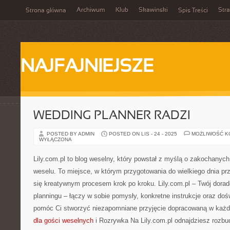
Archiwum
Klub
Skawinski
Str
Strona główna
Spis Treści
NAJFAJNIEJSZE
WEDDING PLANNER RADZI
POSTED BY ADMIN
POSTED ON LIS - 24 - 2025
MOŻLIWOŚĆ 
WYŁĄCZONA
Lily.com.pl to blog weselny, który powstał z myślą o zakochan
weselu. To miejsce, w którym przygotowania do wielkiego dnia pr
się kreatywnym procesem krok po kroku. Lily.com.pl – Twój dora
planningu – łączy w sobie pomysły, konkretne instrukcje oraz do
pomóc Ci stworzyć niezapomniane przyjęcie dopracowaną w każ
dla gości weselnych
i Rozrywka Na Lily.com.pl odnajdziesz rozbu