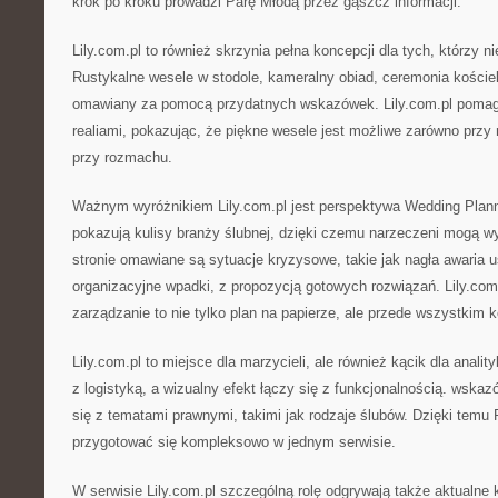
krok po kroku prowadzi Parę Młodą przez gąszcz informacji.
Lily.com.pl to również skrzynia pełna koncepcji dla tych, którzy n
Rustykalne wesele w stodole, kameralny obiad, ceremonia kościel
omawiany za pomocą przydatnych wskazówek. Lily.com.pl pomag
realiami, pokazując, że piękne wesele jest możliwe zarówno przy n
przy rozmachu.
Ważnym wyróżnikiem Lily.com.pl jest perspektywa Wedding Plann
pokazują kulisy branży ślubnej, dzięki czemu narzeczeni mogą w
stronie omawiane są sytuacje kryzysowe, takie jak nagła awaria 
organizacyjne wpadki, z propozycją gotowych rozwiązań. Lily.co
zarządzanie to nie tylko plan na papierze, ale przede wszystkim k
Lily.com.pl to miejsce dla marzycieli, ale również kącik dla analit
z logistyką, a wizualny efekt łączy się z funkcjonalnością. wskaz
się z tematami prawnymi, takimi jak rodzaje ślubów. Dzięki tem
przygotować się kompleksowo w jednym serwisie.
W serwisie Lily.com.pl szczególną rolę odgrywają także aktualne