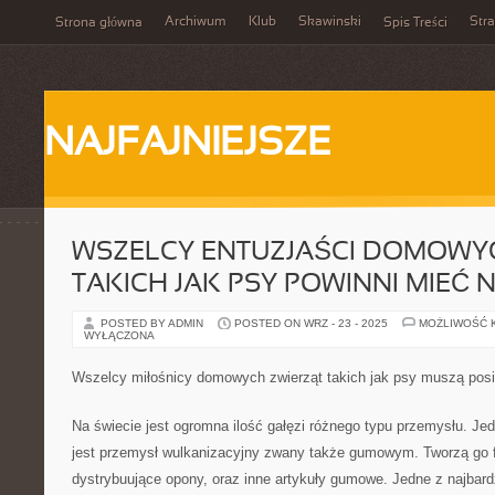
Archiwum
Klub
Skawinski
Str
Strona główna
Spis Treści
NAJFAJNIEJSZE
WSZELCY ENTUZJAŚCI DOMOWY
TAKICH JAK PSY POWINNI MIEĆ
POSTED BY ADMIN
POSTED ON WRZ - 23 - 2025
MOŻLIWOŚĆ 
WYŁĄCZONA
Wszelcy miłośnicy domowych zwierząt takich jak psy muszą pos
Na świecie jest ogromna ilość gałęzi różnego typu przemysłu. Jed
jest przemysł wulkanizacyjny zwany także gumowym. Tworzą go f
dystrybuujące opony, oraz inne artykuły gumowe. Jedne z najbard