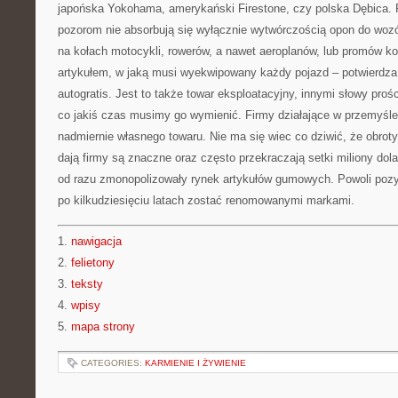
japońska Yokohama, amerykański Firestone, czy polska Dębica.
pozorom nie absorbują się wyłącznie wytwórczością opon do wo
na kołach motocykli, rowerów, a nawet aeroplanów, lub promów k
artykułem, w jaką musi wyekwipowany każdy pojazd – potwierdza
autogratis. Jest to także towar eksploatacyjny, innymi słowy proś
co jakiś czas musimy go wymienić. Firmy działające w przemyśl
nadmiernie własnego towaru. Nie ma się wiec co dziwić, że obrot
dają firmy są znaczne oraz często przekraczają setki miliony dola
od razu zmonopolizowały rynek artykułów gumowych. Powoli pozys
po kilkudziesięciu latach zostać renomowanymi markami.
1.
nawigacja
2.
felietony
3.
teksty
4.
wpisy
5.
mapa strony
CATEGORIES:
KARMIENIE I ŻYWIENIE