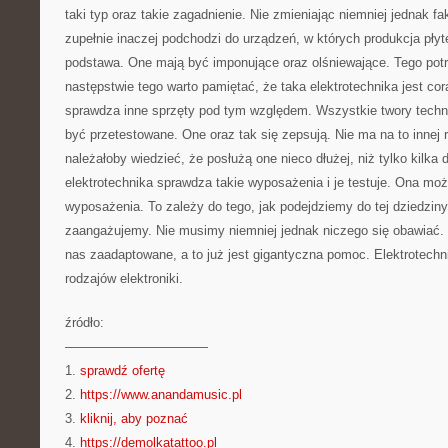
taki typ oraz takie zagadnienie. Nie zmieniając niemniej jednak fa
zupełnie inaczej podchodzi do urządzeń, w których produkcja pły
podstawa. One mają być imponujące oraz olśniewające. Tego potr
następstwie tego warto pamiętać, że taka elektrotechnika jest cor
sprawdza inne sprzęty pod tym względem. Wszystkie twory techni
być przetestowane. One oraz tak się zepsują. Nie ma na to innej 
należałoby wiedzieć, że posłużą one nieco dłużej, niż tylko kilka
elektrotechnika sprawdza takie wyposażenia i je testuje. Ona mo
wyposażenia. To zależy do tego, jak podejdziemy do tej dziedziny 
zaangażujemy. Nie musimy niemniej jednak niczego się obawiać.
nas zaadaptowane, a to już jest gigantyczna pomoc. Elektrotechni
rodzajów elektroniki.
źródło:
———————————
1.
sprawdź ofertę
2.
https://www.anandamusic.pl
3.
kliknij, aby poznać
4.
https://demolkatattoo.pl