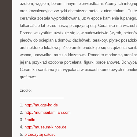
azotem, węglem, borem i innymi pierwiastkami. Atomy ich integru
oraz kowalencyjne związki chemiczne metali z niemetalami. Tu te
ceramika została wyprodukowana już w epoce kamienia łupanego, i
kilkanaście lat przed naszą przejrzystą erą. Ceramika ma wszech
Przede wszystkim użytkuje się ją w budownictwie (wyrób, betonów,
pieców do ocieplania domów, dachówek, terakoty, płytek posadzko
architekturze lokalowej. Z ceramiki produkuje się urządzenia sanit
wanna, umywalka, muszla klozetowa. Ponad to modne są aranża
jej (na przykład ozdobna porcelana, figurki porcelanowe). Do wypa
Ceramika sanitarna jest wypalana w piecach komorowych i tunelow
grafitowe.
źródło:
———————————
1.
http://mugge-hq.de
2.
http://mumbaitamilan.com
3.
źródło
4.
http://museum-kinos.de
5.
przeczytaj całość