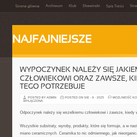
Archiwum
Klub
Skawinski
Str
Strona główna
Spis Treści
NAJFAJNIEJSZE
WYPOCZYNEK NALEŻY SIĘ JAKI
CZŁOWIEKOWI ORAZ ZAWSZE, K
TEGO POTRZEBUJE
POSTED BY ADMIN
POSTED ON SIE - 9 - 2025
MOŻLIWOŚĆ K
WYŁĄCZONA
Odpoczynek należy się wszelkiemu człowiekowi i zawsze, kiedy w
Wszystkie substraty, wyroby, produkty, które się formuje, a w nas
miano ceramicznych. Ceramika to nic odmiennego, jak nieorganicz