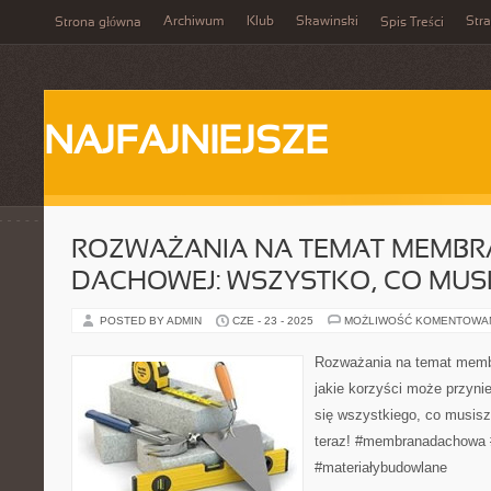
Archiwum
Klub
Skawinski
Str
Strona główna
Spis Treści
NAJFAJNIEJSZE
ROZWAŻANIA NA TEMAT MEMBR
DACHOWEJ: WSZYSTKO, CO MUSI
POSTED BY ADMIN
CZE - 23 - 2025
MOŻLIWOŚĆ KOMENTOWA
Rozważania na temat membr
jakie korzyści może przyn
się wszystkiego, co musisz
teraz! #membranadachowa 
#materiałybudowlane