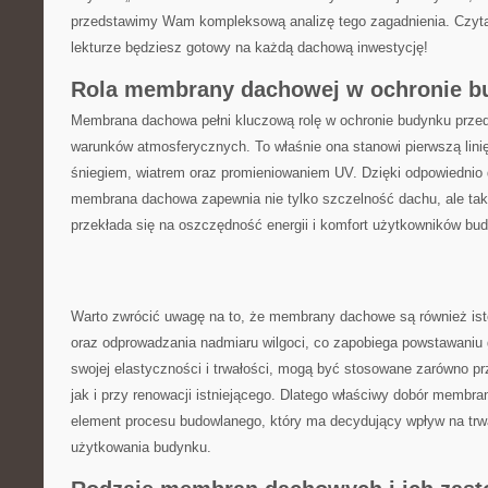
przedstawimy ⁤Wam‍ kompleksową analizę tego zagadnienia. Czytaj
lekturze będziesz gotowy‌ na każdą‌ dachową inwestycję!
Rola membrany dachowej w ochronie b
Membrana dachowa pełni kluczową ⁤rolę w ochronie‍ budynku pr
warunków atmosferycznych. To właśnie ⁤ona stanowi pierwszą lin
śniegiem, ‍wiatrem oraz promieniowaniem UV. Dzięki odpowiedni
membrana dachowa zapewnia nie tylko szczelność dachu,⁢ ale takż
przekłada się na oszczędność energii i komfort użytkowników bu
Warto zwrócić uwagę na to, że membrany dachowe są również isto
oraz ⁣odprowadzania nadmiaru wilgoci, co zapobiega powstawaniu g
swojej elastyczności i trwałości, mogą być stosowane zarówno p
⁣jak i przy renowacji istniejącego. Dlatego właściwy dobór membra
element procesu budowlanego, który ma decydujący ‍wpływ na trw
użytkowania budynku.