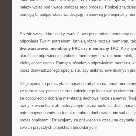
należy wziąć pod uwagę ​podczas tego procesu. Poniżej ⁢znajdzies
pomogą Ci podjąć właściwą decyzję i zapewnią profesjonalny m
Przede wszystkim należy zwrócić uwagę na rodzaj membrany dacho
odpowiada Twoim potrzebom. Istnieją różne rodzaje membran, tak
dwuwarstwowe
,
membrany PVC
czy
membrany TPO
. Kolejny
określenie odpowiedniej grubości membrany oraz rozmiaru rolek, 
‍efektywność dachu. Pamiętaj również o odpowiednim montażu, k
przez doświadczonego ​specjalistę, aby uniknąć ewentualnych pro
Dziękujemy za przeczytanie naszego artykułu na temat membran
że teraz masz pełniejsze ‍zrozumienie tego kluczowego elementu 
że odpowiednio dobrana membrana dachowa może zapewnić Two
‍różnymi warunkami atmosferycznymi przez wiele lat. Jeśli masz 
potrzebujesz ‍porady na temat membran dachowych, nie​ wahaj si
profesjonalistami. Dziękujemy za poświęcenie czasu na czytanie
swoich przyszłych projektach budowlanych!