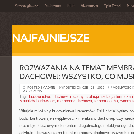
Archiwum
Klub
Skawinski
Str
Strona główna
Spis Treści
NAJFAJNIEJSZE
ROZWAŻANIA NA TEMAT MEMBR
DACHOWEJ: WSZYSTKO, CO MUSI
POSTED BY ADMIN
POSTED ON CZE - 23 - 2025
MOŻLIWOŚĆ 
WYŁĄCZONA
Tagi:
budownictwo
,
dachówka
,
dachy
,
izolacja
,
izolacja termiczna
Materiały budowlane
,
membrana dachowa
,
remont dachu
,
wodosz
Witajcie miłośnicy budownictwa i remontów! Dziś chcielibyśmy po
budzi kontrowersje i wątpliwości -⁣ membrany dachowej. Czy wiec
może być kluczowym elementem długotrwałego i efektywnego 
artykule „Rozważania na temat membrany dachowej: wszystko, co