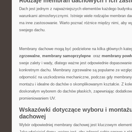
Rodzaje membran dachowych i ich zas
Dach jest jednym z najważniejszych elementów każdego budynku
warunkami atmosferycznymi. Istnieje wiele rodzajów membran da
ma inne⁢ zastosowanie. Warto poznać różnice między nimi, aby wy
swojego dachu.
Membrany dachowe mogą być podzielone na kilka głównych kategor
zgrzewalne
,
membrany samoprzylepne
⁣ oraz
membrany powł
swoje zalety i wady, dlatego ważne jest odpowiednie dopasowani
konkretnym⁢ dachu. Membrany zgrzewalne są popularne​ ze względ
odporność na uszkodzenia mechaniczne, podczas gdy membrany
montażu i idealne do dachów o skomplikowanym kształcie. Z ko
doskonałym wyborem do dachów płaskich, zapewniając dodatkową
promieniowaniem UV.
Wskazówki dotyczące wyboru i monta
dachowej
Wybór‍ odpowiedniej membrany dachowej jest kluczowym elemen
Jako właściciel domu, ważne jest, aby zdawać sobie sprawę z ró