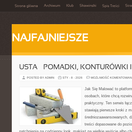
Archiwum
Klub
Skawinski
Str
Strona główna
Spis Treści
NAJFAJNIEJSZE
USTA – POMADKI, KONTURÓWKI I
POSTED BY ADMIN
STY - 8 - 2026
MOŻLIWOŚĆ KOMENTOWAN
Jak Się Malować to platfor
osobach, które chcą rozwi
praktyczny. Ten serwis łącz
stawiają pierwsze kroki z m
średniozaawansowanych, dz
treści dopasowane do pozi
natchnienia na codzienny look, makijaż na wielkie wyjście albo ch