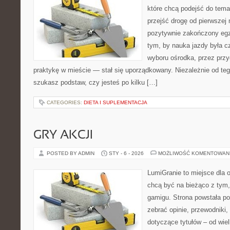
które chcą podejść do tema
przejść drogę od pierwszej 
pozytywnie zakończony egz
tym, by nauka jazdy była c
wyboru ośrodka, przez przyg
praktykę w mieście — stał się uporządkowany. Niezależnie od teg
szukasz podstaw, czy jesteś po kilku […]
CATEGORIES:
DIETA I SUPLEMENTACJA
GRY AKCJI
POSTED BY ADMIN
STY - 6 - 2026
MOŻLIWOŚĆ KOMENTOWAN
LumiGranie to miejsce dla o
chcą być na bieżąco z tym, 
gamigu. Strona powstała po
zebrać opinie, przewodniki,
dotyczące tytułów – od wiel