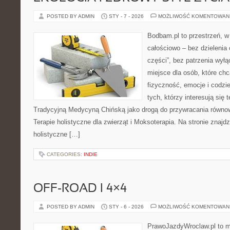
POSTED BY ADMIN
STY - 7 - 2026
MOŻLIWOŚĆ KOMENTOWAN
Bodbam.pl to przestrzeń, w k
całościowo – bez dzielenia 
części”, bez patrzenia wyłą
miejsce dla osób, które chc
fizyczność, emocje i codzi
tych, którzy interesują się 
Tradycyjną Medycyną Chińską jako drogą do przywracania równowa
Terapie holistyczne dla zwierząt i Moksoterapia. Na stronie znajdz
holistyczne […]
CATEGORIES:
INDIE
OFF-ROAD I 4×4
POSTED BY ADMIN
STY - 6 - 2026
MOŻLIWOŚĆ KOMENTOWAN
PrawoJazdyWroclaw.pl to m