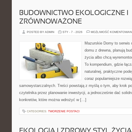
BUDOWNICTWO EKOLOGICZNE I
ZRÓWNOWAŻONE
POSTED BY ADMIN
STY - 7 - 2026
MOŻLIWOŚĆ KOMENTOWAN
Mazurskie Domy to serwis d
domu z drewna, planują bu
życia albo chcą wyremontow
To kompendium, gdzie łączą
naturalnej, praktyczne pod
coraz popularniejsze rozwi
samowystarczalnych. Treści powstają z myślą o tym, aby krok p
czytelnika przez planowanie inwestycji, a jednocześnie dać solidn
konkretów, które można wdrożyć w […]
CATEGORIES:
TWORZENIE POSTACI
EKOLOGIA I ZDROWY STYL ŻYCIA