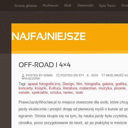
Archiwum
Klub
Skawinski
Str
Strona główna
Spis Treści
NAJFAJNIEJSZE
OFF-ROAD I 4×4
POSTED BY ADMIN
POSTED ON STY - 6 - 2026
MOŻLIWOŚĆ K
WYŁĄCZONA
Tagi:
aparat fotograficzny
,
Design
,
film
,
fotografia
,
galeria
,
grafika
koncerty
,
książki
,
Kultura
,
literatura
,
malarstwo
,
muzyka
,
pisanie
,
seriale
,
spektakle
,
sztuka
,
taniec
,
teatr
PrawoJazdyWroclaw.pl to miejsce stworzone dla osób, które chcą
jazdy skutecznie i przejść drogę od pierwszej myśli o kursie aż
egzamin. Strona skupia się na tym, by nauka jazdy była czytelna
ośrodka, przez przygotowanie do teorii, aż po praktykę w mieści