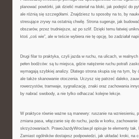
planować powtórki, jak dzielić materiał na bloki, jak podejść do p
ale różnią się szczegółami. Znajdziesz tu sposoby na to, by nauk
stresujące zrywy na ostatnią chwilę. Strona sugeruje, jak budow
obszarów, przez trudniejsze, aż po szlif. Dzięki temu łatwiej uni
ktoś „coś wie”, ale w teście wybiera nie tę opcję, bo zadziałał napi
Drugi filar to praktyka, czyli jazda w ruchu, na ulicach, w realn
pełen bodźców: są tu miejsca, gdzie natężenie ruchu potrafi zas
wymagają szybkiej analizy. Dlatego strona skupia się na tym, by ć
ale także skanowanie otoczenia. Uczysz się patrzeć daleko, zau
rowerzystów, tramwaje, sygnalizację, znaki oraz zachowania inny
by nabrać swobody, a nie tylko odhaczać kolejne lekcje.
W praktyce równie ważne są manewry: ruszanie na wzniesieniu, p
zmiana pasa, włączanie się do ruchu, jazda w korku, zachowanie 
skrzyżowaniach. PrawoJazdyWroclaw.pl opisuje te elementy tak, 
Zamiast ogólników dostajesz podpowiedzi, jak układać kroki, na 