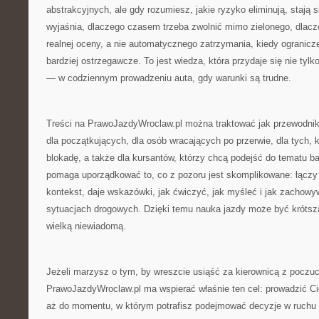
abstrakcyjnych, ale gdy rozumiesz, jakie ryzyko eliminują, stają 
wyjaśnia, dlaczego czasem trzeba zwolnić mimo zielonego, dlac
realnej oceny, a nie automatycznego zatrzymania, kiedy ogranicze
bardziej ostrzegawcze. To jest wiedza, która przydaje się nie tylko
— w codziennym prowadzeniu auta, gdy warunki są trudne.
Treści na PrawoJazdyWroclaw.pl można traktować jak przewodnik
dla początkujących, dla osób wracających po przerwie, dla tych,
blokadę, a także dla kursantów, którzy chcą podejść do tematu ba
pomaga uporządkować to, co z pozoru jest skomplikowane: łączy 
kontekst, daje wskazówki, jak ćwiczyć, jak myśleć i jak zachow
sytuacjach drogowych. Dzięki temu nauka jazdy może być krótsz
wielką niewiadomą.
Jeżeli marzysz o tym, by wreszcie usiąść za kierownicą z poczuc
PrawoJazdyWroclaw.pl ma wspierać właśnie ten cel: prowadzić Ci
aż do momentu, w którym potrafisz podejmować decyzje w ruchu 