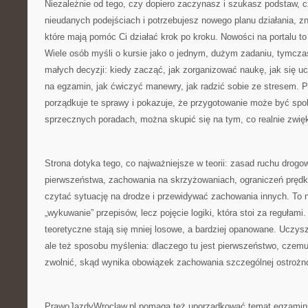
Niezależnie od tego, czy dopiero zaczynasz i szukasz podstaw, cz
nieudanych podejściach i potrzebujesz nowego planu działania, z
które mają pomóc Ci działać krok po kroku. Nowości na portalu t
Wiele osób myśli o kursie jako o jednym, dużym zadaniu, tymcza
małych decyzji: kiedy zacząć, jak zorganizować naukę, jak się ucz
na egzamin, jak ćwiczyć manewry, jak radzić sobie ze stresem.
porządkuje te sprawy i pokazuje, że przygotowanie może być spo
sprzecznych poradach, można skupić się na tym, co realnie zwię
Strona dotyka tego, co najważniejsze w teorii: zasad ruchu drog
pierwszeństwa, zachowania na skrzyżowaniach, ograniczeń prędko
czytać sytuację na drodze i przewidywać zachowania innych. To n
„wykuwanie” przepisów, lecz pojęcie logiki, która stoi za regułami
teoretyczne stają się mniej losowe, a bardziej opanowane. Uczysz
ale też sposobu myślenia: dlaczego tu jest pierwszeństwo, czem
zwolnić, skąd wynika obowiązek zachowania szczególnej ostrożn
PrawoJazdyWroclaw.pl pomaga też uporządkować temat egzaminu