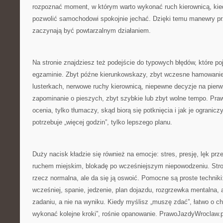
rozpoznać moment, w którym warto wykonać ruch kierownicą, ki
pozwolić samochodowi spokojnie jechać. Dzięki temu manewry prz
zaczynają być powtarzalnym działaniem.
Na stronie znajdziesz też podejście do typowych błędów, które poj
egzaminie. Zbyt późne kierunkowskazy, zbyt wczesne hamowanie,
lusterkach, nerwowe ruchy kierownicą, niepewne decyzje na pier
zapominanie o pieszych, zbyt szybkie lub zbyt wolne tempo. Pra
ocenia, tylko tłumaczy, skąd biorą się potknięcia i jak je ogranic
potrzebuje „więcej godzin”, tylko lepszego planu.
Duży nacisk kładzie się również na emocje: stres, presję, lęk pr
ruchem miejskim, blokadę po wcześniejszym niepowodzeniu. Stro
rzecz normalna, ale da się ją oswoić. Pomocne są proste techniki
wcześniej, spanie, jedzenie, plan dojazdu, rozgrzewka mentalna, 
zadaniu, a nie na wyniku. Kiedy myślisz „muszę zdać”, łatwo o 
wykonać kolejne kroki”, rośnie opanowanie. PrawoJazdyWroclaw.p