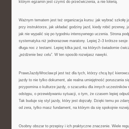
którym egzamin jest czymś do przećwiczenia, a nie loterią.
Ważnym tematem jest też organizacja kursu: jak wybrać szkołę j
przy instruktorze, jak układać godziny jazd, kiedy robić przerwy, j
jak nie wypalić się po tygodniu intensywnego uczenia. Strona podp
systematyka niż jednorazowe maratony. Lepiej 2–3 krótsze sesje 
długa noc z testami. Lepiej kilka jazd, na których świadomie ćwi
„jeżdżenie bez celu”. W ten sposób rozwijasz nawyki.
PrawoJazdyWroclaw.pl jest też dla tych, którzy chcą być kiero
jazdy to nie tylko dokument, ale realna umiejętność poruszania si
przypomina o kulturze jazdy, o szacunku dla innych uczestników
odstępu, o przewidywaniu sytuacji, o tym, że czasem lepiej odpuś
Tak buduje się styl jazdy, który jest dojrzały. Dzięki temu po z
od zera, tylko masz fundament, na którym da się spokojnie rozwij
Osobny obszar to przepisy i ich praktyczne znaczenie. Wiele reg