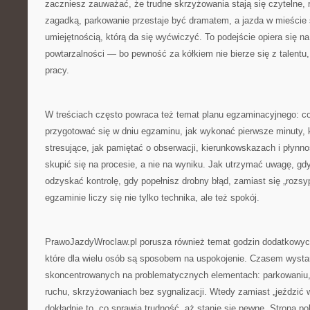
zaczniesz zauważać, że trudne skrzyżowania stają się czytelne, 
zagadką, parkowanie przestaje być dramatem, a jazda w mieście s
umiejętnością, którą da się wyćwiczyć. To podejście opiera się na 
powtarzalności — bo pewność za kółkiem nie bierze się z talentu
pracy.
W treściach często powraca też temat planu egzaminacyjnego: co 
przygotować się w dniu egzaminu, jak wykonać pierwsze minuty, k
stresujące, jak pamiętać o obserwacji, kierunkowskazach i płynno
skupić się na procesie, a nie na wyniku. Jak utrzymać uwagę, gdy
odzyskać kontrolę, gdy popełnisz drobny błąd, zamiast się „rozsy
egzaminie liczy się nie tylko technika, ale też spokój.
PrawoJazdyWroclaw.pl porusza również temat godzin dodatkowych
które dla wielu osób są sposobem na uspokojenie. Czasem wystar
skoncentrowanych na problematycznych elementach: parkowaniu, 
ruchu, skrzyżowaniach bez sygnalizacji. Wtedy zamiast „jeździć
dokładnie to, co sprawia trudność, aż stanie się pewne. Strona po