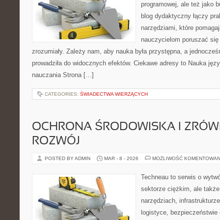
programowej, ale też jako 
blog dydaktyczny łączy pr
narzędziami, które pomagaj
nauczycielom poruszać się
zrozumiały. Zależy nam, aby nauka była przystępna, a jednocześ
prowadziła do widocznych efektów. Ciekawe adresy to Nauka języ
nauczania Strona […]
CATEGORIES:
ŚWIADECTWA WIERZĄCYCH
OCHRONA ŚRODOWISKA I ZRÓ
ROZWÓJ
POSTED BY ADMIN
MAR - 8 - 2026
MOŻLIWOŚĆ KOMENTOWAN
Techneau to serwis o wytw
sektorze ciężkim, ale także
narzędziach, infrastrukturze
logistyce, bezpieczeństwie o