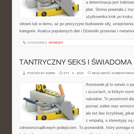
a determinacja jest trakto
plan. Strona powstała z my
użytkownika krok po kroku:
siłowni lub w domu, aż po precyzyjne budowanie siły, umięśnienia
kategorie: Analiza popularnych diet i Dzienniki przemian i metamo
CATEGORIES:
WYWIADY
TANTRYCZNY SEKS I ŚWIADOMA
POSTED BY ADMIN
STY - 3 - 2026
MOŻLIWOŚĆ KOMENTOWAN
Anonserek.pl to serwis o p
i uczuciach, w którym rozm
naturalne. To przestrzeń dla
poznać siebie oraz wzmocni
ale też bez krzykliwej „pikan
z empatią, a stereotypy są
zdroworozsądkowym podejściem. To przewodnik, który pomaga ro