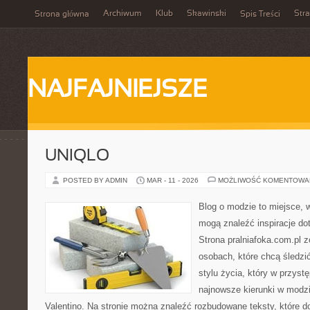
Archiwum
Klub
Skawinski
Str
Strona główna
Spis Treści
NAJFAJNIEJSZE
UNIQLO
POSTED BY ADMIN
MAR - 11 - 2026
MOŻLIWOŚĆ KOMENTOWA
Blog o modzie to miejsce, 
mogą znaleźć inspiracje d
Strona pralniafoka.com.pl 
osobach, które chcą śledzić
stylu życia, który w przys
najnowsze kierunki w modzi
Valentino. Na stronie można znaleźć rozbudowane teksty, które do