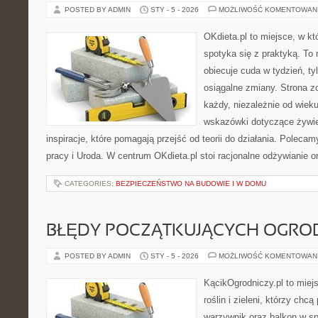
POSTED BY ADMIN
STY - 5 - 2026
MOŻLIWOŚĆ KOMENTOWAN
OKdieta.pl to miejsce, w 
spotyka się z praktyką. To n
obiecuje cuda w tydzień, ty
osiągalne zmiany. Strona z
każdy, niezależnie od wiek
wskazówki dotyczące żywien
inspiracje, które pomagają przejść od teorii do działania. Polecam
pracy i Uroda. W centrum OKdieta.pl stoi racjonalne odżywianie o
CATEGORIES:
BEZPIECZEŃSTWO NA BUDOWIE I W DOMU
BŁĘDY POCZĄTKUJĄCYCH OGR
POSTED BY ADMIN
STY - 5 - 2026
MOŻLIWOŚĆ KOMENTOWAN
KącikOgrodniczy.pl to miej
roślin i zieleni, którzy chc
warzywnik oraz balkon w sp