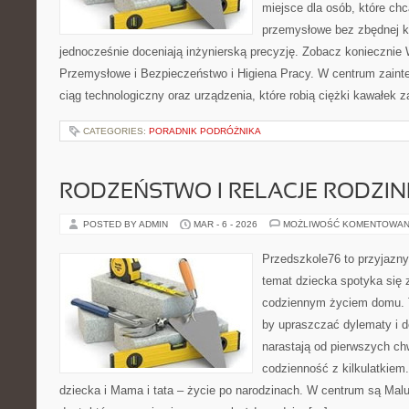
miejsce dla osób, które ch
przemysłowe bez zbędnej ko
jednocześnie doceniają inżynierską precyzję. Zobacz koniecznie 
Przemysłowe i Bezpieczeństwo i Higiena Pracy. W centrum zainte
ciąg technologiczny oraz urządzenia, które robią ciężki kawałek
CATEGORIES:
PORADNIK PODRÓŻNIKA
RODZEŃSTWO I RELACJE RODZI
POSTED BY ADMIN
MAR - 6 - 2026
MOŻLIWOŚĆ KOMENTOWAN
Przedszkole76 to przyjazny 
temat dziecka spotyka się
codziennym życiem domu. T
by upraszczać dylematy i d
narastają od pierwszych ch
codzienność z kilkulatkiem
dziecka i Mama i tata – życie po narodzinach. W centrum są Malu