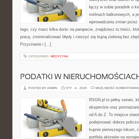
łączy w sobie poradnik o k
roślinach balkonowych, a je
wprowadzania zmian przez c
tego, czy masz kilka donic na parapecie, znajdziesz tu treści, k
pracę, zminimalizować błędy i cieszyć się bujną zielenią bez zb
Przycinanie i […]
CATEGORIES:
MEDYCYNA
PODATKI W NIERUCHOMOŚCIAC
POSTED BY ADMIN
STY - 4 - 2026
MOŻLIWOŚĆ KOMENTOWAN
RSGN.pl to pełny serwis, k
eksperckie oraz pomnażani
od A do Z. To miejsce stwo
podejmować dobrze policzon
kupnie pierwszego lokum, c
portfela aktywów na wynajem,