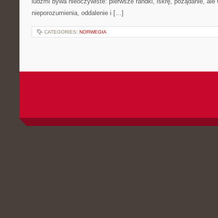
ludźmi bywa nieoczywiste: pierwsze randki, iskrę, pożądanie, ale 
nieporozumienia, oddalenie i […]
CATEGORIES:
NORWEGIA