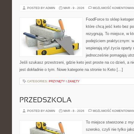
POSTED BY ADMIN
MAR - 9 - 2026
MOŻLIWOŚĆ KOMENTOWAN
FoodForce to sklep ketogen
które chcą jeść keto bez po
rezygnują. To miejsce, w k
podejściem praktycznym: wy
wspierają styl życia oparty
jednocześnie pomagają utrz
Jeśli szukasz przestrzeni, gdzie keto jest proste na co dzień, a ni
jest dokładnie o tym. Nowe kategorie na stronie to Keto […]
CATEGORIES:
PRZYNĘTY I ZANĘTY
PRZEDSZKOLA
POSTED BY ADMIN
MAR - 8 - 2026
MOŻLIWOŚĆ KOMENTOWAN
To miejsce stworzone z myś
szeroko, czyli nie tylko jak