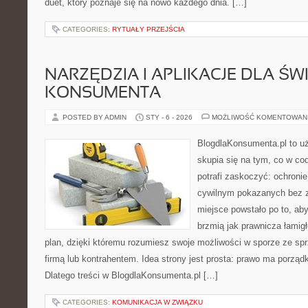
duet, który poznaje się na nowo każdego dnia. […]
CATEGORIES:
RYTUAŁY PRZEJŚCIA
NARZĘDZIA I APLIKACJE DLA Ś
KONSUMENTA
POSTED BY ADMIN
STY - 6 - 2026
MOŻLIWOŚĆ KOMENTOWAN
BlogdlaKonsumenta.pl to uż
skupia się na tym, co w co
potrafi zaskoczyć: ochroni
cywilnym pokazanych bez z
miejsce powstało po to, aby
brzmią jak prawnicza łamig
plan, dzięki któremu rozumiesz swoje możliwości w sporze ze s
firmą lub kontrahentem. Idea strony jest prosta: prawo ma porząd
Dlatego treści w BlogdlaKonsumenta.pl […]
CATEGORIES:
KOMUNIKACJA W ZWIĄZKU