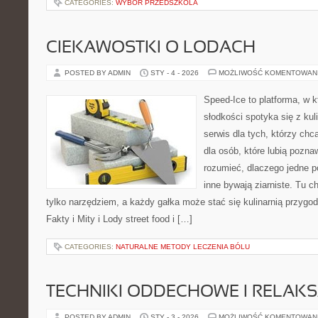
CATEGORIES:
WYBÓR PRZEDSZKOLA
CIEKAWOSTKI O LODACH
POSTED BY ADMIN
STY - 4 - 2026
MOŻLIWOŚĆ KOMENTOWAN
Speed-Ice to platforma, w k
słodkości spotyka się z kul
serwis dla tych, którzy chc
dla osób, które lubią pozna
rozumieć, dlaczego jedne p
inne bywają ziarniste. Tu c
tylko narzędziem, a każdy gałka może stać się kulinarnią przygod
Fakty i Mity i Lody street food i […]
CATEGORIES:
NATURALNE METODY LECZENIA BÓLU
TECHNIKI ODDECHOWE I RELAK
POSTED BY ADMIN
STY - 3 - 2026
MOŻLIWOŚĆ KOMENTOWAN