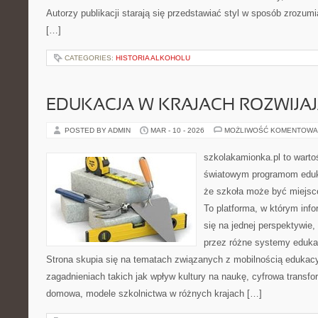
Autorzy publikacji starają się przedstawiać styl w sposób zrozumi
[…]
CATEGORIES:
HISTORIA ALKOHOLU
EDUKACJA W KRAJACH ROZWIJAJ
POSTED BY ADMIN
MAR - 10 - 2026
MOŻLIWOŚĆ KOMENTOWA
szkolakamionka.pl to wart
światowym programom eduk
że szkoła może być miejsc
To platforma, w którym inf
się na jednej perspektywie,
przez różne systemy edukac
Strona skupia się na tematach związanych z mobilnością edukacy
zagadnieniach takich jak wpływ kultury na naukę, cyfrowa transfo
domowa, modele szkolnictwa w różnych krajach […]