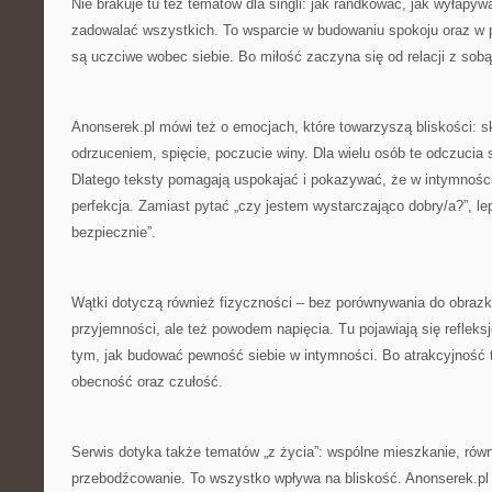
Nie brakuje tu też tematów dla singli: jak randkować, jak wyłapyw
zadowalać wszystkich. To wsparcie w budowaniu spokoju oraz w 
są uczciwe wobec siebie. Bo miłość zaczyna się od relacji z sobą
Anonserek.pl mówi też o emocjach, które towarzyszą bliskości: s
odrzuceniem, spięcie, poczucie winy. Dla wielu osób te odczucia s
Dlatego teksty pomagają uspokajać i pokazywać, że w intymności 
perfekcja. Zamiast pytać „czy jestem wystarczająco dobry/a?”, lep
bezpiecznie”.
Wątki dotyczą również fizyczności – bez porównywania do obraz
przyjemności, ale też powodem napięcia. Tu pojawiają się refleksje
tym, jak budować pewność siebie w intymności. Bo atrakcyjność to
obecność oraz czułość.
Serwis dotyka także tematów „z życia”: wspólne mieszkanie, ró
przebodźcowanie. To wszystko wpływa na bliskość. Anonserek.pl