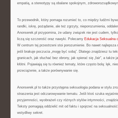
empatią, a stereotypy są obalane spokojnym, zdroworozsądkowy
To przewodnik, który pomaga rozumieć to, co między ludźmi bywa
randki, iskrę, pożądanie, ale też zgrzyty, nieporozumienia, oddale
Anonserek.pl przypomina, że udany związek nie jest cudem, tylko
liczą się szczerość oraz nawyki. Polecamy
Edukacja Seksualna d
W centrum tej przestrzeni stoi porozumienie. Bo nawet najlepsza 
jeśli brakuje poczucia „mogę być sobą”. Dlatego znajdziesz tu te
granicach, jak słuchać bez obrony, jak spierać się „fair”, a także 
kłótni. Pojawiają się tu również tematy, które często bolą: lęk, n
przeciążenie, a także porównywanie się.
Anonserek.pl to także przystępna seksuologia podana w stylu zr
straszenia jest odczarowywanie tematu. Jeśli ktoś szuka wyjaśn
przyjemności, wyobrażeń czy różnych stylów intymności, znajdzie
Teksty pomagają oddzielić mit od faktu i spojrzeć na seksualność 
wstydliwy sekret.