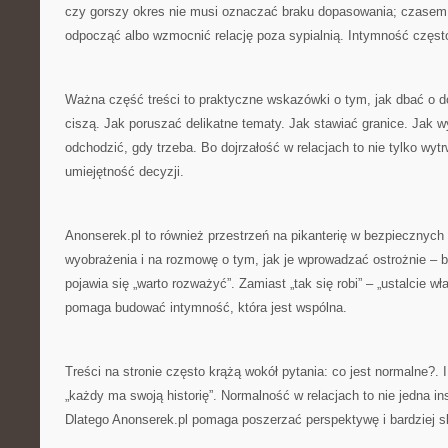
czy gorszy okres nie musi oznaczać braku dopasowania; czasem 
odpocząć albo wzmocnić relację poza sypialnią. Intymność częst
Ważna część treści to praktyczne wskazówki o tym, jak dbać o do
ciszą. Jak poruszać delikatne tematy. Jak stawiać granice. Jak w
odchodzić, gdy trzeba. Bo dojrzałość w relacjach to nie tylko wyt
umiejętność decyzji.
Anonserek.pl to również przestrzeń na pikanterię w bezpiecznych
wyobrażenia i na rozmowę o tym, jak je wprowadzać ostrożnie – 
pojawia się „warto rozważyć”. Zamiast „tak się robi” – „ustalcie w
pomaga budować intymność, która jest wspólna.
Treści na stronie często krążą wokół pytania: co jest normalne?.
„każdy ma swoją historię”. Normalność w relacjach to nie jedna ins
Dlatego Anonserek.pl pomaga poszerzać perspektywę i bardziej sk