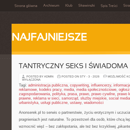
Archiwum
Klub
Skawinski
Str
Strona główna
Spis Treści
NAJFAJNIEJSZE
TANTRYCZNY SEKS I ŚWIADOMA
POSTED BY ADMIN
POSTED ON STY - 3 - 2026
MOŻLIWOŚĆ K
WYŁĄCZONA
Tagi:
administracja publiczna
,
copywriting
,
influencerzy
,
informacj
reklamowe
,
kodeks pracy
,
media
,
media społecznościowe
,
ogłosz
zagospodarowania
,
polityka
,
prasa
,
prawo
,
prawo cywilne
,
prawo 
prawne
,
reklama w sieci
,
samorząd
,
służby miejskie
,
social media
urbanistyka
,
usługi publiczne
,
ustawy
,
wiadomości
Anonserek.pl to serwis o partnerstwie, życiu erotycznym i uczuc
pragnieniach jest naturalne. To przestrzeń dla osób, które chcą le
wzmocnić więź – bez zakłopotania, ale też bez krzykliwej „pikanter