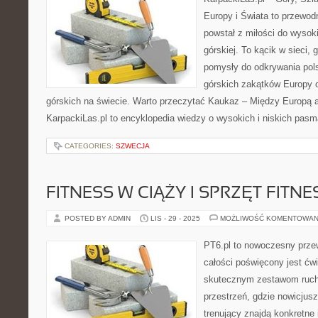
Europy i Świata to przewodn
powstał z miłości do wysoki
górskiej. To kącik w sieci, 
pomysły do odkrywania pol
górskich zakątków Europy 
górskich na świecie. Warto przeczytać Kaukaz – Między Europą a 
KarpackiLas.pl to encyklopedia wiedzy o wysokich i niskich pas
CATEGORIES:
SZWECJA
FITNESS W CIĄŻY I SPRZĘT FITNE
POSTED BY ADMIN
LIS - 29 - 2025
MOŻLIWOŚĆ KOMENTOWAN
PT6.pl to nowoczesny przew
całości poświęcony jest ćw
skutecznym zestawom ruch
przestrzeń, gdzie nowicjusz
trenujący znajdą konkretne 