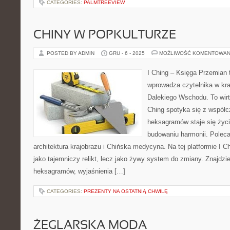
CATEGORIES:
PALMTREEVIEW
CHINY W POPKULTURZE
POSTED BY ADMIN
GRU - 6 - 2025
MOŻLIWOŚĆ KOMENTOWAN
I Ching – Księga Przemian t
wprowadza czytelnika w kr
Dalekiego Wschodu. To wirtu
Ching spotyka się z współc
heksagramów staje się ży
budowaniu harmonii. Poleca
architektura krajobrazu i Chińska medycyna. Na tej platformie I C
jako tajemniczy relikt, lecz jako żywy system do zmiany. Znajdzi
heksagramów, wyjaśnienia […]
CATEGORIES:
PREZENTY NA OSTATNIĄ CHWILĘ
ŻEGLARSKA MODA