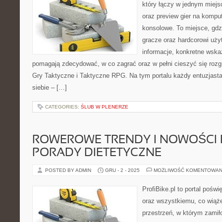
który łączy w jednym miejs
oraz preview gier na komput
konsolowe. To miejsce, gd
gracze oraz hardcorowi uży
informacje, konkretne wskaz
pomagają zdecydować, w co zagrać oraz w pełni cieszyć się rozgr
Gry Taktyczne i Taktyczne RPG. Na tym portalu każdy entuzjasta 
siebie – […]
CATEGORIES:
ŚLUB W PLENERZE
ROWEROWE TRENDY I NOWOŚCI
PORADY DIETETYCZNE
POSTED BY ADMIN
GRU - 2 - 2025
MOŻLIWOŚĆ KOMENTOWAN
ProfiBike.pl to portal pośw
oraz wszystkiemu, co wiąże
przestrzeń, w którym zamił