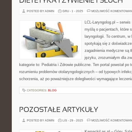
DIETETYKA I ŻYWIENIE I SŁUCH
POSTED BY ADMIN
GRU - 1 - 2025
MOŻLIWOŚĆ KOMENTOWAN
LCL-Laryngolog.pl – serwi
myślą o pacjentach, które 
laryngologii. To centrum, w
spotykają się z doświadcz
zagadnienia medyczne są 
języku, zrozumiałym dla zw
kategorie to: Pediatria i Zdrowie publiczne. Ten portal powstał p
rozumieniu problemów otolaryngologicznych – od typowych infekcj
schorzenia, aż po poważniejsze dolegliwości wymagające leczeni
CATEGORIES:
BLOG
POZOSTAŁE ARTYKUŁY
POSTED BY ADMIN
LIS - 29 - 2025
MOŻLIWOŚĆ KOMENTOWAN
KarpackiLas.pl – Góry, Szl