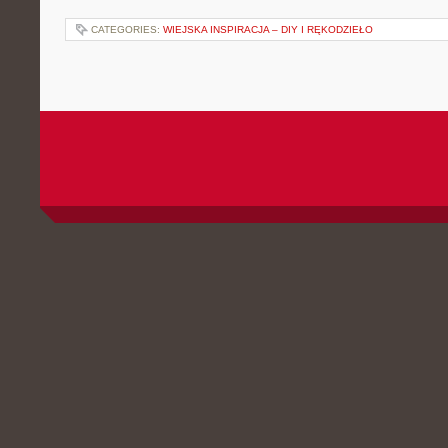
CATEGORIES:
WIEJSKA INSPIRACJA – DIY I RĘKODZIEŁO