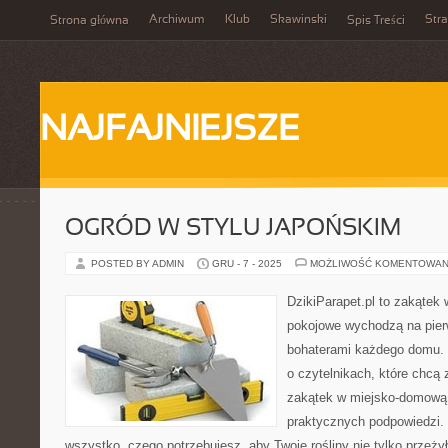
Archiwum
Klub
Skawinski
Str
Strona główna
Spis Treści
NAJFAJNIEJSZE
OGRÓD W STYLU JAPOŃSKIM
POSTED BY ADMIN
GRU - 7 - 2025
MOŻLIWOŚĆ KOMENTOWAN
DzikiParapet.pl to zakątek 
pokojowe wychodzą na pierw
bohaterami każdego domu. 
o czytelnikach, które chcą
zakątek w miejsko-domową 
praktycznych podpowiedzi. 
wszystko, czego potrzebujesz, aby Twoje rośliny nie tylko przeżył