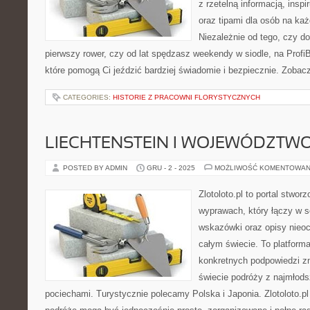
z rzetelną informacją, inspi
oraz tipami dla osób na ka
Niezależnie od tego, czy do
pierwszy rower, czy od lat spędzasz weekendy w siodle, na ProfiBi
które pomogą Ci jeździć bardziej świadomie i bezpiecznie. Zobac
CATEGORIES:
HISTORIE Z PRACOWNI FLORYSTYCZNYCH
LIECHTENSTEIN I WOJEWÓDZTW
POSTED BY ADMIN
GRU - 2 - 2025
MOŻLIWOŚĆ KOMENTOWAN
Zlotoloto.pl to portal stwo
wyprawach, który łączy w s
wskazówki oraz opisy nieoc
całym świecie. To platforma
konkretnych podpowiedzi z
świecie podróży z najmłods
pociechami. Turystycznie polecamy Polska i Japonia. Zlotoloto.pl