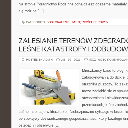
Na stronie Poradnictwo Rodzinne odnajdziesz obszerne materiały, 
się rodzina […]
CATEGORIES:
DOSKONALENIE UMIEJĘTNOŚCI KIEROWCY
ZALESIANIE TERENÓW ZDEGRAD
LEŚNE KATASTROFY I ODBUDO
POSTED BY ADMIN
LIS - 29 - 2025
MOŻLIWOŚĆ KOMENTOWAN
Mieszkańcy Lasu to blog, k
zafascynowania do dzikiej p
strażnika puszczy. To zakąt
może zagłębić się w opowie
stworzeniach i niewidoczny
przemianach, które zachod
Leśne inspiracje w literaturze i Niebezpieczne sytuacje w lesie. T
perspektywy doświadczonego gospodarza lasu, który każdego dni
ostępach i obserwuje […]