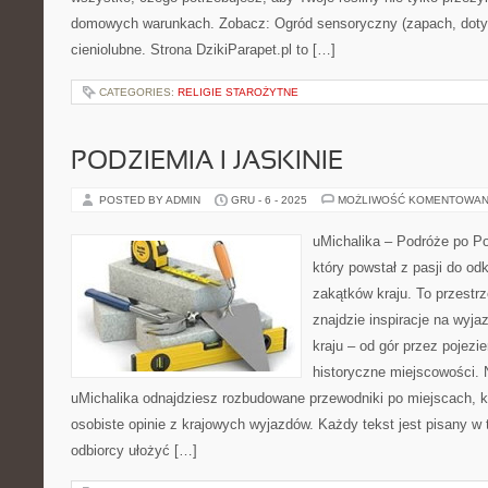
domowych warunkach. Zobacz: Ogród sensoryczny (zapach, dotyk,
cieniolubne. Strona DzikiParapet.pl to […]
CATEGORIES:
RELIGIE STAROŻYTNE
PODZIEMIA I JASKINIE
POSTED BY ADMIN
GRU - 6 - 2025
MOŻLIWOŚĆ KOMENTOWAN
uMichalika – Podróże po Po
który powstał z pasji do o
zakątków kraju. To przestrz
znajdzie inspiracje na wyja
kraju – od gór przez pojezi
historyczne miejscowości. N
uMichalika odnajdziesz rozbudowane przewodniki po miejscach, k
osobiste opinie z krajowych wyjazdów. Każdy tekst jest pisany w
odbiorcy ułożyć […]