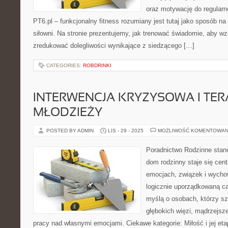
oraz motywację do regularn
PT6.pl – funkcjonalny fitness rozumiany jest tutaj jako sposób na 
siłowni. Na stronie prezentujemy, jak trenować świadomie, aby wz
zredukować dolegliwości wynikające z siedzącego […]
CATEGORIES:
ROBDRINKI
INTERWENCJA KRYZYSOWA I TERAP
MŁODZIEŻY
POSTED BY ADMIN
LIS - 29 - 2025
MOŻLIWOŚĆ KOMENTOWAN
Poradnictwo Rodzinne stano
dom rodzinny staje się cen
emocjach, związek i wychow
logicznie uporządkowaną ca
myślą o osobach, którzy sz
głębokich więzi, mądrzejsz
pracy nad własnymi emocjami. Ciekawe kategorie: Miłość i jej eta