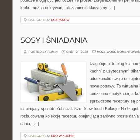
podróże mogą być jednocześnie proste, zorganizowane i pełne rad
kroku można odkrywać, jak zamienić klasyczny […]
CATEGORIES:
DSKRAKOW
SOSY I ŚNIADANIA
POSTED BY ADMIN
GRU - 2 - 2025
MOŻLIWOŚĆ KOMENTOWAN
Izagotuje.pl to blog kulinar
kuchni z użytecznymi trikam
udoskonalić swoje umiejętn
nowe potrawy. To wirtualna
codzienna spotyka się z ku
sprawdzone receptury są pr
inspirujący sposób. Zobacz także: Slow food i Kolacje. Na Izagot
rozbudowaną kolekcję receptur, obejmującą zarówno proste dania 
dania, […]
CATEGORIES:
EKO W KUCHNI