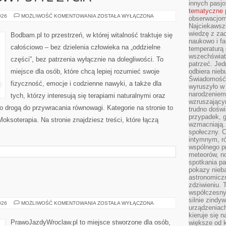
innych pasj
tematyczne
EKOLOGIA
026
MOŻLIWOŚĆ KOMENTOWANIA
ZOSTAŁA WYŁĄCZONA
obserwacjom 
I
Najciekawsze
ZDROWY
STYL
wiedzę z za
Bodbam.pl to przestrzeń, w której witalność traktuje się
ŻYCIA
naukowo i fa
całościowo – bez dzielenia człowieka na „oddzielne
temperaturą 
wszechświata
części”, bez patrzenia wyłącznie na dolegliwości. To
patrzeć. Jed
miejsce dla osób, które chcą lepiej rozumieć swoje
odbiera nieb
Świadomość,
fizyczność, emocje i codzienne nawyki, a także dla
wyruszyło w
narodzeniem,
tych, którzy interesują się terapiami naturalnymi oraz
wzruszającym
 drogą do przywracania równowagi. Kategorie na stronie to
trudno doświ
przypadek, 
Moksoterapia. Na stronie znajdziesz treści, które łączą
wzmacniają.
społeczny. 
intymnym, ró
wspólnego p
meteorów, n
spotkania pa
pokazy nieba
astronomiczn
zdziwieniu. 
współczesny
silnie zindy
OFF-
026
MOŻLIWOŚĆ KOMENTOWANIA
ZOSTAŁA WYŁĄCZONA
urządzeniac
ROAD
I
kieruje się 
4×4
PrawoJazdyWroclaw.pl to miejsce stworzone dla osób,
większe od 