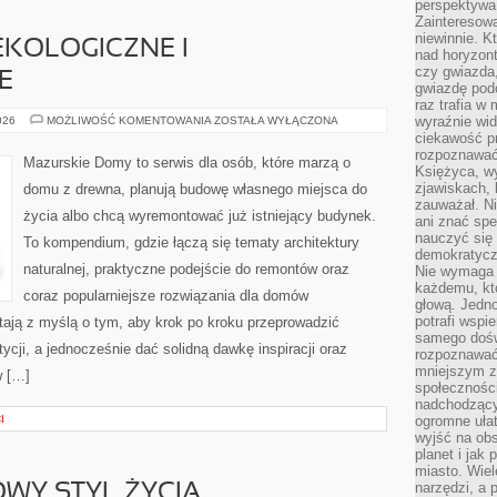
perspektywa 
Zainteresow
niewinnie. 
KOLOGICZNE I
nad horyzont
czy gwiazda
E
gwiazdę podc
raz trafia w
BUDOWNICTWO
wyraźnie wi
026
MOŻLIWOŚĆ KOMENTOWANIA
ZOSTAŁA WYŁĄCZONA
EKOLOGICZNE
ciekawość p
I
rozpoznawać 
ZRÓWNOWAŻONE
Mazurskie Domy to serwis dla osób, które marzą o
Księżyca, w
zjawiskach, 
domu z drewna, planują budowę własnego miejsca do
zauważał. Ni
życia albo chcą wyremontować już istniejący budynek.
ani znać spe
nauczyć się 
To kompendium, gdzie łączą się tematy architektury
demokratycz
naturalnej, praktyczne podejście do remontów oraz
Nie wymaga b
każdemu, kt
coraz popularniejsze rozwiązania dla domów
głową. Jedn
potrafi wspie
ają z myślą o tym, aby krok po kroku przeprowadzić
samego dośw
ycji, a jednocześnie dać solidną dawkę inspiracji oraz
rozpoznawać
mniejszym z
w […]
społeczności
nadchodzący
I
ogromne ułat
wyjść na ob
planet i jak
miasto. Wiel
narzędzi, a 
OWY STYL ŻYCIA