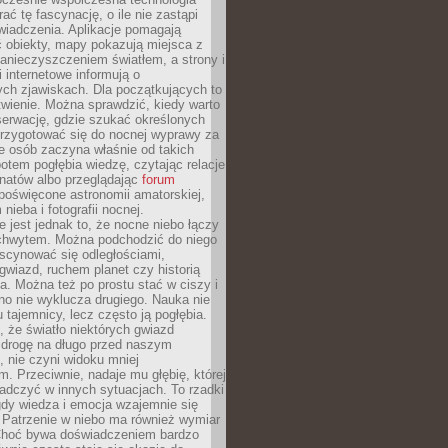
rać tę fascynację, o ile nie zastąpi
iadczenia. Aplikacje pomagają
 obiekty, mapy pokazują miejsca z
anieczyszczeniem światłem, a strony i
 internetowe informują o
ch zjawiskach. Dla początkujących to
wienie. Można sprawdzić, kiedy warto
serwację, gdzie szukać określonych
 przygotować się do nocnej wyprawy za
e osób zaczyna właśnie od takich
potem pogłębia wiedzę, czytając relacje
onatów albo przeglądając
forum
poświęcone astronomii amatorskiej,
nieba i fotografii nocnej.
 jest jednak to, że nocne niebo łączy
chwytem. Można podchodzić do niego
scynować się odległościami,
gwiazd, ruchem planet czy historią
. Można też po prostu stać w ciszy i
no nie wyklucza drugiego. Nauka nie
u tajemnicy, lecz często ją pogłębia.
 że światło niektórych gwiazd
 drogę na długo przed naszym
 nie czyni widoku mniej
. Przeciwnie, nadaje mu głębię, której
adczyć w innych sytuacjach. To rzadki
gdy wiedza i emocja wzajemnie się
 Patrzenie w niebo ma również wymiar
Choć bywa doświadczeniem bardzo