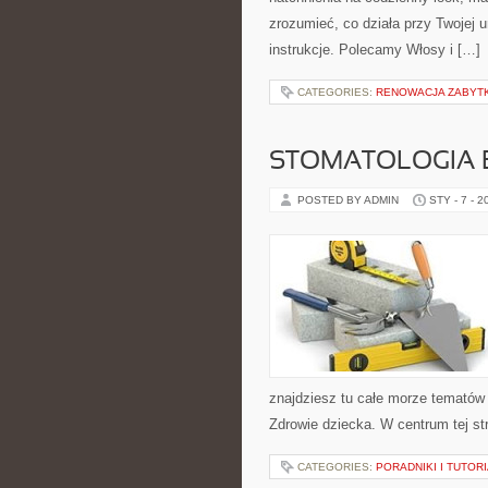
zrozumieć, co działa przy Twojej u
instrukcje. Polecamy Włosy i […]
CATEGORIES:
RENOWACJA ZABYT
STOMATOLOGIA 
POSTED BY ADMIN
STY - 7 - 2
znajdziesz tu całe morze tematów 
Zdrowie dziecka. W centrum tej str
CATEGORIES:
PORADNIKI I TUTOR