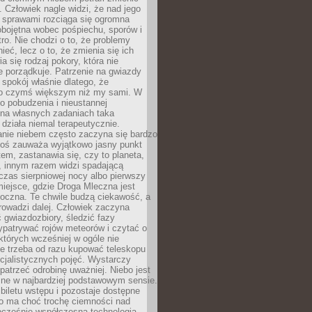
 Człowiek nagle widzi, że nad jego
 sprawami rozciąga się ogromna
obojętna wobec pośpiechu, sporów i
tro. Nie chodzi o to, że problemy
nieć, lecz o to, że zmienia się ich
a się rodzaj pokory, która nie
e porządkuje. Patrzenie na gwiazdy
spokój właśnie dlatego, że
o czymś większym niż my sami. W
o pobudzenia i nieustannej
 na własnych zadaniach taka
działa niemal terapeutycznie.
anie niebem często zaczyna się bardzo
Ktoś zauważa wyjątkowo jasny punkt
em, zastanawia się, czy to planeta,
, innym razem widzi spadającą
zas sierpniowej nocy albo pierwszy
 miejsce, gdzie Droga Mleczna jest
doczna. Te chwile budzą ciekawość, a
rowadzi dalej. Człowiek zaczyna
gwiazdozbiory, śledzić fazy
ypatrywać rojów meteorów i czytać o
których wcześniej w ogóle nie
e trzeba od razu kupować teleskopu
cjalistycznych pojęć. Wystarczy
patrzeć odrobinę uważniej. Niebo jest
ne w najbardziej podstawowym sensie.
iletu wstępu i pozostaje dostępne
o ma choć trochę ciemności nad
ocześnie współczesna technologia