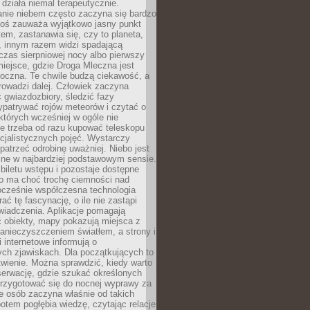
działa niemal terapeutycznie.
anie niebem często zaczyna się bardzo
Ktoś zauważa wyjątkowo jasny punkt
em, zastanawia się, czy to planeta,
, innym razem widzi spadającą
zas sierpniowej nocy albo pierwszy
 miejsce, gdzie Droga Mleczna jest
doczna. Te chwile budzą ciekawość, a
rowadzi dalej. Człowiek zaczyna
gwiazdozbiory, śledzić fazy
ypatrywać rojów meteorów i czytać o
których wcześniej w ogóle nie
e trzeba od razu kupować teleskopu
cjalistycznych pojęć. Wystarczy
patrzeć odrobinę uważniej. Niebo jest
ne w najbardziej podstawowym sensie.
iletu wstępu i pozostaje dostępne
o ma choć trochę ciemności nad
ocześnie współczesna technologia
rać tę fascynację, o ile nie zastąpi
iadczenia. Aplikacje pomagają
 obiekty, mapy pokazują miejsca z
anieczyszczeniem światłem, a strony i
 internetowe informują o
ch zjawiskach. Dla początkujących to
wienie. Można sprawdzić, kiedy warto
serwację, gdzie szukać określonych
 przygotować się do nocnej wyprawy za
e osób zaczyna właśnie od takich
potem pogłębia wiedzę, czytając relacje