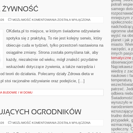
potrafi wspie
 ŻYWNOŚĆ
samego dośw
rozpoznawać
mniejszym z
FERMENTOWANA
026
MOŻLIWOŚĆ KOMENTOWANIA
ZOSTAŁA WYŁĄCZONA
społeczności
ŻYWNOŚĆ
nadchodzący
OKdieta.pl to miejsce, w którym świadome odżywianie
ogromne ułat
wyjść na ob
spotyka się z praktyką. To nie jest kolejny serwis, który
planet i jak
miasto. Wiel
obiecuje cuda w tydzień, tylko przestrzeń nastawiona na
narzędzi, a 
osiągalne zmiany. Strona została pomyślana tak, aby
innych pasj
tematyczne
każdy, niezależnie od wieku, mógł znaleźć przydatne
obserwacjom 
wskazówki dotyczące żywienia, a także narzędzia i
Najciekawsze
wiedzę z za
 od teorii do działania. Polecamy działy Zdrowa dieta w
naukowo i fa
temperaturą 
pl stoi racjonalne odżywianie oraz podejście, […]
wszechświata
patrzeć. Jed
A BUDOWIE I W DOMU
odbiera nieb
Świadomość,
wyruszyło w
narodzeniem,
wzruszającym
UJĄCYCH OGRODNIKÓW
trudno doświ
przypadek, 
BŁĘDY
026
MOŻLIWOŚĆ KOMENTOWANIA
ZOSTAŁA WYŁĄCZONA
wzmacniają.
POCZĄTKUJĄCYCH
społeczny. 
OGRODNIKÓW