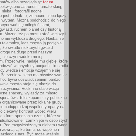
onatów albo przeglądając
forum
poświęcone astronomii amatorskiej,
nieba i fotografii nocnej.
 jest jednak to, że nocne niebo łączy
chwytem. Można podchodzić do niego
scynować się odległościami,
gwiazd, ruchem planet czy historią
. Można też po prostu stać w ciszy i
no nie wyklucza drugiego. Nauka nie
u tajemnicy, lecz często ją pogłębia.
 że światło niektórych gwiazd
 drogę na długo przed naszym
 nie czyni widoku mniej
. Przeciwnie, nadaje mu głębię, której
adczyć w innych sytuacjach. To rzadki
gdy wiedza i emocja wzajemnie się
 Patrzenie w niebo ma również wymiar
Choć bywa doświadczeniem bardzo
wnie często staje się okazją do
rzeżywania. Rodzinne obserwacje
ocne spacery, wyjazdy za miasto,
sjonatów z teleskopami czy publiczne
 organizowane przez lokalne grupy
e budują rodzaj wspólnoty oparty na
To ciekawy kontrast wobec wielu
ch form spędzania czasu, które są
widualizowane i zamknięte w osobistych
h. Pod rozgwieżdżonym niebem uwaga
na zewnątrz, ku temu, co wspólne i
każdego z nas. Być może właśnie