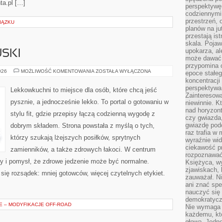
ta.pl […]
perspektywę.
codziennymi
przestrzeń, 
IĄZKU
planów na ju
przestają ist
skala. Pojawi
upokarza, al
SKI
może dawać 
przypomina 
MAKARONY
026
MOŻLIWOŚĆ KOMENTOWANIA
ZOSTAŁA WYŁĄCZONA
epoce stałeg
I
koncentracji
KLUSKI
perspektywa 
Lekkowkuchni to miejsce dla osób, które chcą jeść
Zainteresow
pysznie, a jednocześnie lekko. To portal o gotowaniu w
niewinnie. 
nad horyzont
stylu fit, gdzie przepisy łączą codzienną wygodę z
czy gwiazda
gwiazdę podc
dobrym składem. Strona powstała z myślą o tych,
raz trafia w
którzy szukają lżejszych posiłków, sprytnych
wyraźnie wi
ciekawość p
zamienników, a także zdrowych łakoci. W centrum
rozpoznawać 
 i pomysł, że zdrowe jedzenie może być normalne.
Księżyca, w
zjawiskach, 
ię rozsądek: mniej gotowców, więcej czytelnych etykiet.
zauważał. Ni
ani znać spe
nauczyć się 
demokratycz
 – MODYFIKACJE OFF-ROAD
Nie wymaga b
każdemu, kt
głową. Jedn