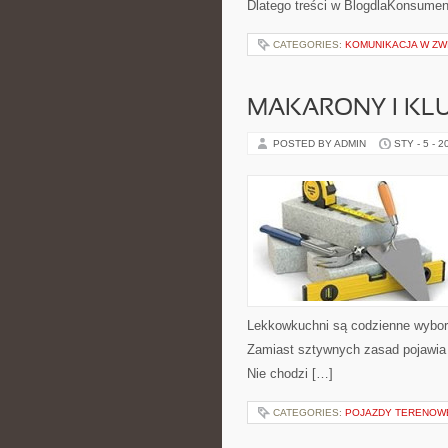
Dlatego treści w BlogdlaKonsumen
CATEGORIES:
KOMUNIKACJA W ZW
MAKARONY I KLU
POSTED BY ADMIN
STY - 5 - 2
Lekkowkuchni są codzienne wybory
Zamiast sztywnych zasad pojawia s
Nie chodzi […]
CATEGORIES:
POJAZDY TERENOWE