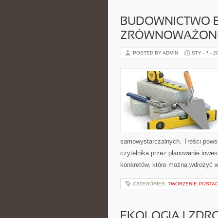
BUDOWNICTWO E
ZRÓWNOWAŻON
POSTED BY ADMIN
STY - 7 - 2
samowystarczalnych. Treści powst
czytelnika przez planowanie inwest
konkretów, które można wdrożyć 
CATEGORIES:
TWORZENIE POSTAC
EKOLOGIA I ZDR