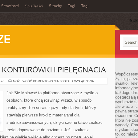
Skawinski
Strachy
Tagi
Tagi
Spis Treści
SUB
ZE
, KONTURÓWKI I PIELĘGNACJA
Współczesny
życia, patrz
USTA
026
MOŻLIWOŚĆ KOMENTOWANIA
ZOSTAŁA WYŁĄCZONA
światło. Tele
–
informacyjne
POMADKI,
KONTURÓWKI
każdego dnia
Jak Się Malować to platforma stworzone z myślą o
I
dostarczają 
PIELĘGNACJA
osobach, które chcą rozwinąć wizażu w sposób
wyobrazić so
ale wraz z i
praktyczny. Ten serwis łączy rady dla tych, którzy
pewna strata
stawiają pierwsze kroki z materiałami dla
świadomi. C
która nie zo
średniozaawansowanych, dzięki czemu łatwo znaleźć
wygody. Cor
myślom skier
treści dopasowane do poziomu. Jeśli szukasz
to, co mieśc
ijaż na wielkie wyjście albo chcesz po prostu lepiej