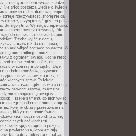
akt z nocnym niebem wydaje się dziś
y. Nie tylko poszerza wiedzę o świecie,
wraca pewien rodzaj duchowej proporcji.
 istnieje rzeczywistość, której nie da
 w ekranie, przyspieszyć gestem palca
ać do algorytmu. Wymaga cierpliwości,
su i czasem również niewygody. Ale
iewygoda sprawia, że doświadczenie
awdziwe. Trzeba wyjść z domu,
rzyzwyczaić wzrok do ciemności,
bo znieść wilgoć nocnego powietrza. W
je się coś rzadkiego: poczucie
ntaktu z ogromem świata. Nocne niebo
je problemów codzienności, ale
sadzić w szerszym porządku. Daje
od nadmiaru bodźców, przywraca
przypomina, że człowiek nie żyje
ród własnych spraw. To lekcja
cenna w czasach, gdy tak wiele energii
rzeczy natychmiastowe, mierzalne i
azdy nie domagają się uwagi w
posób. Trzeba samemu do nich wyjść.
ie dlatego spotkanie z nimi zostaje w
ej niż kolejne obrazy przesuwane na
wiecie, który nieustannie świeci,
awdziwej ciemności może okazać się
jcenniejszych doświadczeń.
 człowiek spędza ogromną część
ąc na powierzchnie, które emitują
fony, komputery, telewizory, tablice