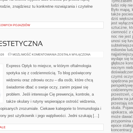
Tymczasem n
ludzi rolę ni
rodzie, znajdziesz tu konkretne rozwiązania i czytelne
Było mapą, 
także pocie
dziś większe
jest wyłączn
KOWYCH POJAZDÓW
sztuczne, kt
ciemność z 
noc nie jest
unosi się łu
ESTETYCZNA
subtelniejsze
milionów lud
najjaśniejsz
STOMATOLOGIA
026
MOŻLIWOŚĆ KOMENTOWANIA
ZOSTAŁA WYŁĄCZONA
ESTETYCZNA
wydaje się 
głębsze kons
Express Optyk to miejsce, w którym oftalmologia
nocnym nieb
doświadczeni
spotyka się z codziennością. To blog poświęcony
czymś oczyw
widzeniu oraz zdrowiu oczu – dla osób, które chcą
spędzona po
perspektywę.
świadomie dbać o swoje oczy, zanim pojawi się
codziennymi
problem. Jeśli interesuje Cię prewencja, kontrole, a
przestrzeń, 
planów na ju
także okulary i rutyny wspierające ostrość widzenia,
przestają ist
skala. Pojawi
opisanych zrozumiale. Ciekawe kategorie to Immunologia i
upokarza, al
ony jest użytkownik i jego wątpliwości. Jedni szukają […]
może dawać 
przypomina 
epoce stałeg
IALE
koncentracji