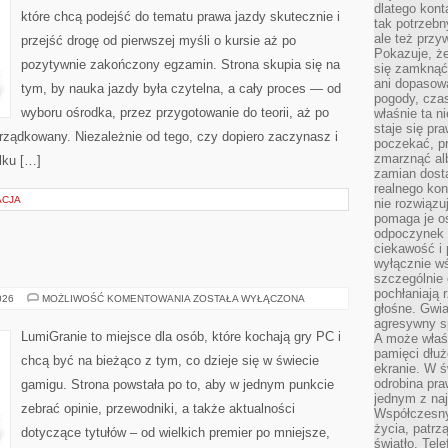
dlatego kont
które chcą podejść do tematu prawa jazdy skutecznie i
tak potrzebn
ale też przy
przejść drogę od pierwszej myśli o kursie aż po
Pokazuje, że
pozytywnie zakończony egzamin. Strona skupia się na
się zamknąć
ani dopasow
tym, by nauka jazdy była czytelna, a cały proces — od
pogody, cza
wyboru ośrodka, przez przygotowanie do teorii, aż po
właśnie ta n
staje się pr
rządkowany. Niezależnie od tego, czy dopiero zaczynasz i
poczekać, p
zmarznąć al
lku […]
zamian dosta
realnego ko
ACJA
nie rozwiązu
pomaga je o
odpoczynek 
ciekawość i 
wyłącznie wś
szczególnie 
pochłaniają 
GRY
026
MOŻLIWOŚĆ KOMENTOWANIA
ZOSTAŁA WYŁĄCZONA
głośne. Gwi
AKCJI
agresywny s
LumiGranie to miejsce dla osób, które kochają gry PC i
A może właśn
pamięci dłuż
chcą być na bieżąco z tym, co dzieje się w świecie
ekranie. W ś
odrobina pr
gamigu. Strona powstała po to, aby w jednym punkcie
jednym z na
zebrać opinie, przewodniki, a także aktualności
Współczesny
życia, patrz
dotyczące tytułów – od wielkich premier po mniejsze,
światło. Tele