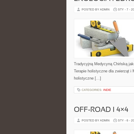
POSTED BY ADMIN
STY - 7 - 2
Tradycyjną Medycyną Chińską jako
Terapie holistyczne dla zwierząt i 
holistyczne […]
CATEGORIES:
INDIE
OFF-ROAD I 4×4
POSTED BY ADMIN
STY - 6 - 2