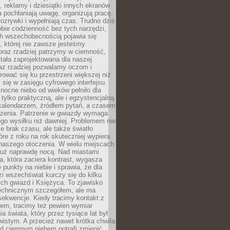
, reklamy i dziesiątki innych ekranów
 pochłaniają uwagę, organizują pracę,
rozrywki i wypełniają czas. Trudno dziś
bie codzienność bez tych narzędzi,
ch wszechobecnością pojawia się
, której nie zawsze jesteśmy
oraz rzadziej patrzymy w ciemność,
stała zaprojektowana dla naszej
az rzadziej pozwalamy oczom i
ować się ku przestrzeni większej niż
i się w zasięgu cyfrowego interfejsu.
ocne niebo od wieków pełniło dla
e tylko praktyczną, ale i egzystencjalną.
kalendarzem, źródłem pytań, a czasem
szenia. Patrzenie w gwiazdy wymaga
go wysiłku niż dawniej. Problemem nie
ie brak czasu, ale także światło
óre z roku na rok skuteczniej wypiera
naszego otoczenia. W wielu miejscach
 już naprawdę nocą. Nad miastami
na, która zaciera kontrast, wygasza
 punkty na niebie i sprawia, że dla
zi wszechświat kurczy się do kilku
ych gwiazd i Księżyca. To zjawisko
technicznym szczegółem, ale ma
ekwencje. Kiedy tracimy kontakt z
em, tracimy też pewien wymiar
a świata, który przez tysiące lat był
istym. A przecież nawet krótka chwila
d ciemnym niebem potrafi zmienić