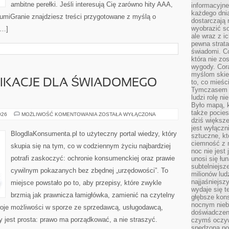
ambitne perełki. Jeśli interesują Cię zarówno hity AAA,
informacyjne
każdego dnia
 LumiGranie znajdziesz treści przygotowane z myślą o
dostarczają 
wyobrazić so
[…]
ale wraz z i
pewna strata
świadomi. C
która nie zo
wygody. Cor
myślom skier
LIKACJE DLA ŚWIADOMEGO
to, co mieśc
Tymczasem n
ludzi rolę ni
Było mapą, 
także pocie
NARZĘDZIA
026
MOŻLIWOŚĆ KOMENTOWANIA
ZOSTAŁA WYŁĄCZONA
I
dziś większe
APLIKACJE
jest wyłączn
DLA
BlogdlaKonsumenta.pl to użyteczny portal wiedzy, który
sztuczne, kt
ŚWIADOMEGO
KONSUMENTA
ciemność z 
skupia się na tym, co w codziennym życiu najbardziej
noc nie jest
potrafi zaskoczyć: ochronie konsumenckiej oraz prawie
unosi się łu
subtelniejsze
cywilnym pokazanych bez zbędnej „urzędowości”. To
milionów lud
najjaśniejsz
miejsce powstało po to, aby przepisy, które zwykle
wydaje się 
brzmią jak prawnicza łamigłówka, zamienić na czytelny
głębsze kons
nocnym nieb
woje możliwości w sporze ze sprzedawcą, usługodawcą,
doświadczeni
ny jest prosta: prawo ma porządkować, a nie straszyć.
czymś oczyw
spędzona po