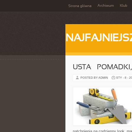
Archiwum
Klub
Strona główna
NAJFAJNIEJS
USTA – POMADKI
POSTED BY ADMIN
STY - 8 - 2
natchnienia na codzienny look, mak