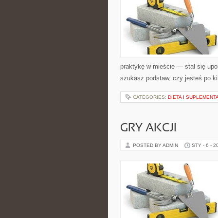
praktykę w mieście — stał się upo
szukasz podstaw, czy jesteś po ki
CATEGORIES:
DIETA I SUPLEMENT
GRY AKCJI
POSTED BY ADMIN
STY - 6 - 2