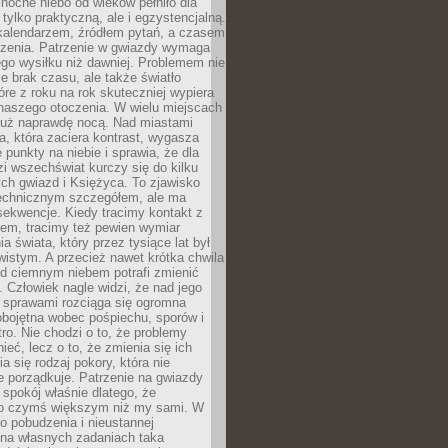
ocne niebo od wieków pełniło dla
e tylko praktyczną, ale i egzystencjalną.
kalendarzem, źródłem pytań, a czasem
szenia. Patrzenie w gwiazdy wymaga
go wysiłku niż dawniej. Problemem nie
ie brak czasu, ale także światło
óre z roku na rok skuteczniej wypiera
naszego otoczenia. W wielu miejscach
 już naprawdę nocą. Nad miastami
na, która zaciera kontrast, wygasza
 punkty na niebie i sprawia, że dla
zi wszechświat kurczy się do kilku
ych gwiazd i Księżyca. To zjawisko
technicznym szczegółem, ale ma
ekwencje. Kiedy tracimy kontakt z
em, tracimy też pewien wymiar
a świata, który przez tysiące lat był
istym. A przecież nawet krótka chwila
d ciemnym niebem potrafi zmienić
 Człowiek nagle widzi, że nad jego
 sprawami rozciąga się ogromna
obojętna wobec pośpiechu, sporów i
tro. Nie chodzi o to, że problemy
nieć, lecz o to, że zmienia się ich
a się rodzaj pokory, która nie
e porządkuje. Patrzenie na gwiazdy
spokój właśnie dlatego, że
o czymś większym niż my sami. W
o pobudzenia i nieustannej
 na własnych zadaniach taka