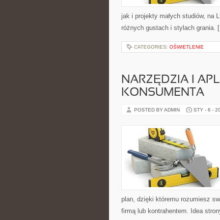
jak i projekty małych studiów, na
różnych gustach i stylach grania. 
CATEGORIES:
OŚWIETLENIE
NARZĘDZIA I AP
KONSUMENTA
POSTED BY ADMIN
STY - 6 - 2
plan, dzięki któremu rozumiesz s
firmą lub kontrahentem. Idea stro