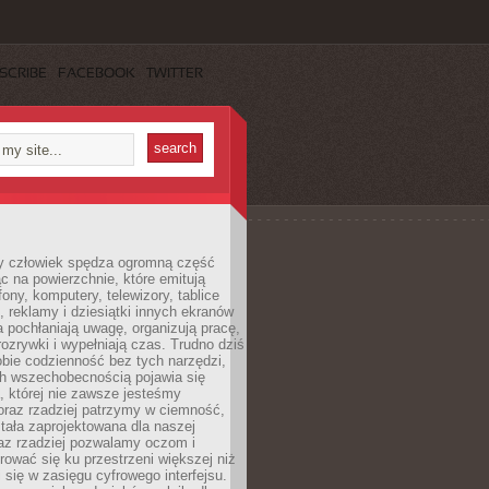
SCRIBE
FACEBOOK
TWITTER
 człowiek spędza ogromną część
ąc na powierzchnie, które emitują
fony, komputery, telewizory, tablice
, reklamy i dziesiątki innych ekranów
 pochłaniają uwagę, organizują pracę,
rozrywki i wypełniają czas. Trudno dziś
bie codzienność bez tych narzędzi,
ch wszechobecnością pojawia się
, której nie zawsze jesteśmy
oraz rzadziej patrzymy w ciemność,
stała zaprojektowana dla naszej
az rzadziej pozwalamy oczom i
ować się ku przestrzeni większej niż
i się w zasięgu cyfrowego interfejsu.