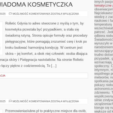
innych pasj
ŚWIADOMA KOSMETYCZKA
tematyczne
obserwacjom 
Najciekawsze
ZERO
 2025
MOŻLIWOŚĆ KOMENTOWANIA
ZOSTAŁA WYŁĄCZONA
WASTE
wiedzę z za
I
naukowo i fa
ŚWIADOMA
Rolletic Gdynia to adres stworzone z myślą o tym, by
temperaturą 
KOSMETYCZKA
wszechświata
kosmetyka przestała być przypadkiem, a stała się
patrzeć. Jed
świadomą rutyną. Strona opisuje formuły oraz procedury
odbiera nieb
Świadomość,
pielęgnacyjne, które pomagają zrozumieć cerę i krok po
wyruszyło w
narodzeniem,
kroku budować harmonijną kondycję. W centrum jest
wzruszającym
skóra – jej komfort, a obok niej człowiek: osoba dbająca
trudno doświ
przypadek, 
nacja skóry i Pielęgnacja nastolatków. Na stronie Rolletic
wzmacniają.
e łączy piękno z codziennością. To […]
społeczny. 
intymnym, ró
wspólnego p
ACJA
meteorów, n
spotkania pa
pokazy nieba
astronomiczn
zdziwieniu. 
współczesny
silnie zindy
ŚLUB
 2025
MOŻLIWOŚĆ KOMENTOWANIA
ZOSTAŁA WYŁĄCZONA
urządzeniac
I
WESELE
kieruje się 
Przemowieniaslubne.pl to praktyczne miejsce dla osób,
większe od 