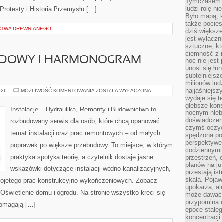
Tymczasem n
ludzi rolę ni
 Protesty i Historia Przemysłu […]
Było mapą, 
także pocie
CTWA DREWNIANEGO
dziś większe
jest wyłączn
sztuczne, kt
ciemność z 
UDOWY I HARMONOGRAM
noc nie jest
unosi się łu
subtelniejsze
milionów lud
najjaśniejsz
PLANOWANIE
026
MOŻLIWOŚĆ KOMENTOWANIA
ZOSTAŁA WYŁĄCZONA
BUDOWY
wydaje się 
I
głębsze kons
HARMONOGRAM
Instalacje – Hydraulika, Remonty i Budownictwo to
PRAC
nocnym nieb
doświadczeni
rozbudowany serwis dla osób, które chcą opanować
czymś oczyw
temat instalacji oraz prac remontowych – od małych
spędzona po
perspektywę.
poprawek po większe przebudowy. To miejsce, w którym
codziennymi
praktyka spotyka teorię, a czytelnik dostaje jasne
przestrzeń, 
planów na ju
wskazówki dotyczące instalacji wodno-kanalizacyjnych,
przestają ist
skala. Pojawi
 pojętego prac konstrukcyjno-wykończeniowych. Zobacz
upokarza, al
i Oświetlenie domu i ogrodu. Na stronie wszystko kręci się
może dawać 
przypomina 
pomagają […]
epoce stałeg
koncentracji