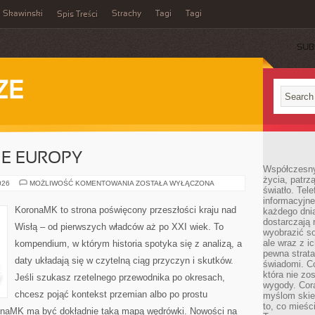
Skawinski
Strachy
Tagi
Tagi
Spis Treści
SUB
ZE
IE EUROPY
Współczesny
życia, patrz
POLSKA
026
MOŻLIWOŚĆ KOMENTOWANIA
ZOSTAŁA WYŁĄCZONA
światło. Tele
NA
MAPIE
informacyjne
EUROPY
KoronaMK to strona poświęcony przeszłości kraju nad
każdego dnia
dostarczają 
Wisłą – od pierwszych władców aż po XXI wiek. To
wyobrazić so
ale wraz z i
kompendium, w którym historia spotyka się z analizą, a
pewna strata
daty układają się w czytelną ciąg przyczyn i skutków.
świadomi. C
która nie zo
Jeśli szukasz rzetelnego przewodnika po okresach,
wygody. Cor
chcesz pojąć kontekst przemian albo po prostu
myślom skier
to, co mieśc
ronaMK ma być dokładnie taką mapą wędrówki. Nowości na