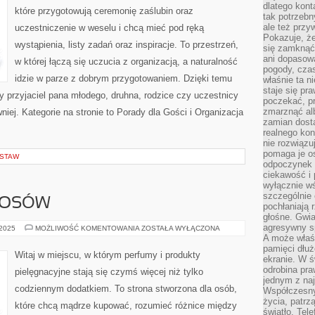
dlatego kont
które przygotowują ceremonię zaślubin oraz
tak potrzebn
ale też przy
uczestniczenie w weselu i chcą mieć pod ręką
Pokazuje, że
wystąpienia, listy zadań oraz inspiracje. To przestrzeń,
się zamknąć
ani dopasow
w której łączą się uczucia z organizacją, a naturalność
pogody, cza
idzie w parze z dobrym przygotowaniem. Dzięki temu
właśnie ta n
staje się pr
y przyjaciel pana młodego, druhna, rodzice czy uczestnicy
poczekać, p
zmarznąć al
iej. Kategorie na stronie to Porady dla Gości i Organizacja
zamian dosta
realnego ko
nie rozwiązu
pomaga je o
DSTAW
odpoczynek 
ciekawość i 
wyłącznie wś
szczególnie 
ŁOSÓW
pochłaniają 
głośne. Gwi
agresywny s
PIELĘGNACJA
 2025
MOŻLIWOŚĆ KOMENTOWANIA
ZOSTAŁA WYŁĄCZONA
WŁOSÓW
A może właśn
pamięci dłuż
Witaj w miejscu, w którym perfumy i produkty
ekranie. W ś
odrobina pr
pielęgnacyjne stają się czymś więcej niż tylko
jednym z na
codziennym dodatkiem. To strona stworzona dla osób,
Współczesny
życia, patrz
które chcą mądrze kupować, rozumieć różnice między
światło. Tele