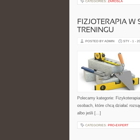
CATEGORIES:
ZAROSLA
FIZJOTERAPIA W
TRENINGU
POSTED BY ADMIN
STY - 1 - 2
Polecamy kategorie: Fizykoterapia
osobach, które chcą działać rozsąd
albo jeśli […]
CATEGORIES:
PRO-EXPERT