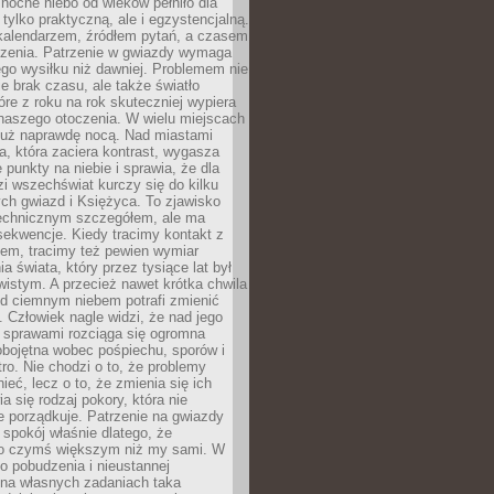
ocne niebo od wieków pełniło dla
e tylko praktyczną, ale i egzystencjalną.
kalendarzem, źródłem pytań, a czasem
szenia. Patrzenie w gwiazdy wymaga
go wysiłku niż dawniej. Problemem nie
ie brak czasu, ale także światło
óre z roku na rok skuteczniej wypiera
naszego otoczenia. W wielu miejscach
 już naprawdę nocą. Nad miastami
na, która zaciera kontrast, wygasza
 punkty na niebie i sprawia, że dla
zi wszechświat kurczy się do kilku
ych gwiazd i Księżyca. To zjawisko
technicznym szczegółem, ale ma
ekwencje. Kiedy tracimy kontakt z
em, tracimy też pewien wymiar
a świata, który przez tysiące lat był
istym. A przecież nawet krótka chwila
d ciemnym niebem potrafi zmienić
 Człowiek nagle widzi, że nad jego
 sprawami rozciąga się ogromna
obojętna wobec pośpiechu, sporów i
tro. Nie chodzi o to, że problemy
nieć, lecz o to, że zmienia się ich
a się rodzaj pokory, która nie
e porządkuje. Patrzenie na gwiazdy
spokój właśnie dlatego, że
o czymś większym niż my sami. W
o pobudzenia i nieustannej
 na własnych zadaniach taka