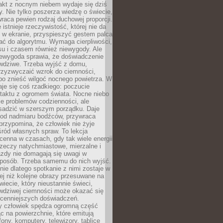
akt z nocnym niebem wydaje się dziś
y. Nie tylko poszerza wiedzę o świecie,
wraca pewien rodzaj duchowej proporcji.
 istnieje rzeczywistość, której nie da
 w ekranie, przyspieszyć gestem palca
ać do algorytmu. Wymaga cierpliwości,
su i czasem również niewygody. Ale
iewygoda sprawia, że doświadczenie
awdziwe. Trzeba wyjść z domu,
rzyzwyczaić wzrok do ciemności,
bo znieść wilgoć nocnego powietrza. W
je się coś rzadkiego: poczucie
ntaktu z ogromem świata. Nocne niebo
je problemów codzienności, ale
sadzić w szerszym porządku. Daje
od nadmiaru bodźców, przywraca
przypomina, że człowiek nie żyje
ród własnych spraw. To lekcja
cenna w czasach, gdy tak wiele energii
rzeczy natychmiastowe, mierzalne i
azdy nie domagają się uwagi w
posób. Trzeba samemu do nich wyjść.
ie dlatego spotkanie z nimi zostaje w
ej niż kolejne obrazy przesuwane na
wiecie, który nieustannie świeci,
awdziwej ciemności może okazać się
jcenniejszych doświadczeń.
 człowiek spędza ogromną część
ąc na powierzchnie, które emitują
fony, komputery, telewizory, tablice