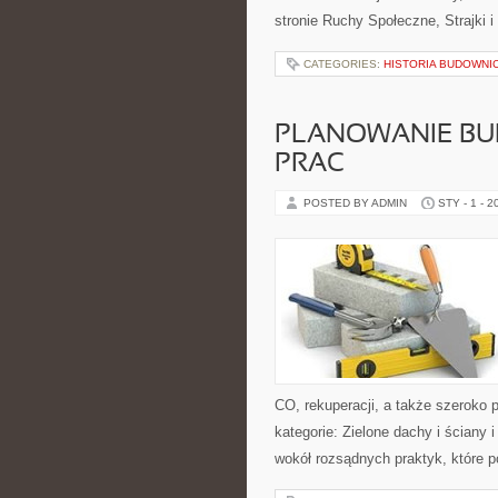
stronie Ruchy Społeczne, Strajki i
CATEGORIES:
HISTORIA BUDOWNI
PLANOWANIE B
PRAC
POSTED BY ADMIN
STY - 1 - 2
CO, rekuperacji, a także szeroko
kategorie: Zielone dachy i ściany 
wokół rozsądnych praktyk, które 