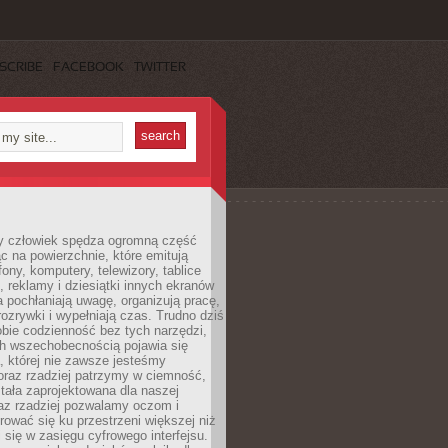
SCRIBE
FACEBOOK
TWITTER
 człowiek spędza ogromną część
ąc na powierzchnie, które emitują
fony, komputery, telewizory, tablice
, reklamy i dziesiątki innych ekranów
 pochłaniają uwagę, organizują pracę,
rozrywki i wypełniają czas. Trudno dziś
bie codzienność bez tych narzędzi,
ch wszechobecnością pojawia się
, której nie zawsze jesteśmy
oraz rzadziej patrzymy w ciemność,
stała zaprojektowana dla naszej
az rzadziej pozwalamy oczom i
ować się ku przestrzeni większej niż
i się w zasięgu cyfrowego interfejsu.