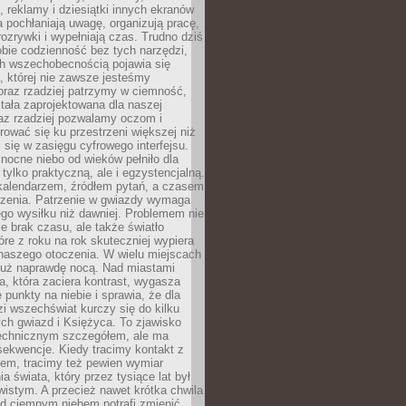
, reklamy i dziesiątki innych ekranów
 pochłaniają uwagę, organizują pracę,
rozrywki i wypełniają czas. Trudno dziś
bie codzienność bez tych narzędzi,
ch wszechobecnością pojawia się
, której nie zawsze jesteśmy
oraz rzadziej patrzymy w ciemność,
stała zaprojektowana dla naszej
az rzadziej pozwalamy oczom i
ować się ku przestrzeni większej niż
i się w zasięgu cyfrowego interfejsu.
ocne niebo od wieków pełniło dla
e tylko praktyczną, ale i egzystencjalną.
kalendarzem, źródłem pytań, a czasem
szenia. Patrzenie w gwiazdy wymaga
go wysiłku niż dawniej. Problemem nie
ie brak czasu, ale także światło
óre z roku na rok skuteczniej wypiera
naszego otoczenia. W wielu miejscach
 już naprawdę nocą. Nad miastami
na, która zaciera kontrast, wygasza
 punkty na niebie i sprawia, że dla
zi wszechświat kurczy się do kilku
ych gwiazd i Księżyca. To zjawisko
technicznym szczegółem, ale ma
ekwencje. Kiedy tracimy kontakt z
em, tracimy też pewien wymiar
a świata, który przez tysiące lat był
istym. A przecież nawet krótka chwila
d ciemnym niebem potrafi zmienić