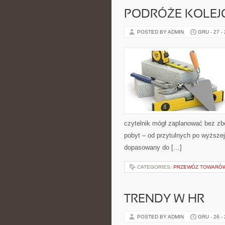
PODRÓŻE KOLE
POSTED BY ADMIN
GRU - 27 -
czytelnik mógł zaplanować bez zb
pobyt – od przytulnych po wyższe
dopasowany do […]
CATEGORIES:
PRZEWÓZ TOWARÓW
TRENDY W HR
POSTED BY ADMIN
GRU - 26 -