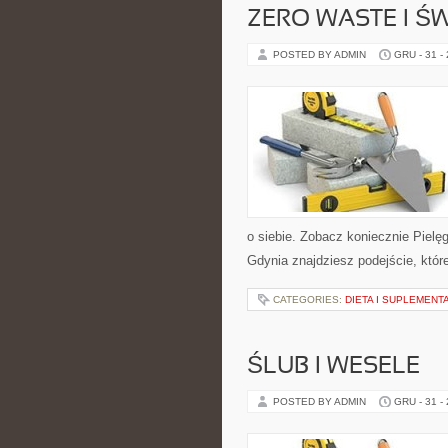
ZERO WASTE I 
POSTED BY ADMIN
GRU - 31 -
o siebie. Zobacz koniecznie Pielęg
Gdynia znajdziesz podejście, któr
CATEGORIES:
DIETA I SUPLEMENT
ŚLUB I WESELE
POSTED BY ADMIN
GRU - 31 -