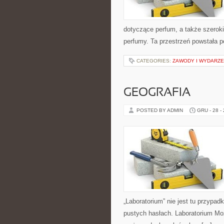
dotyczące perfum, a także szeroki
perfumy. Ta przestrzeń powstała p
CATEGORIES:
ZAWODY I WYDARZEN
GEOGRAFIA
POSTED BY ADMIN
GRU - 28 -
„Laboratorium” nie jest tu przypad
pustych hasłach. Laboratorium Moż