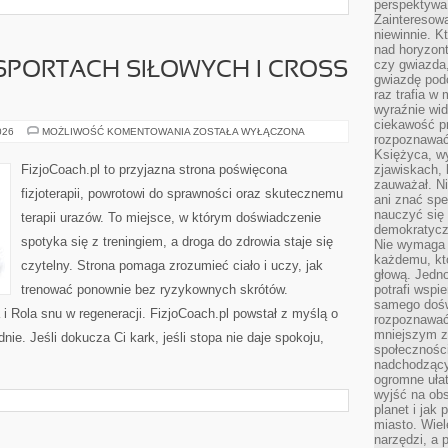
perspektywa 
Zainteresow
niewinnie. 
nad horyzont
czy gwiazda
 SPORTACH SIŁOWYCH I CROSS
gwiazdę podc
raz trafia w
wyraźnie wi
ciekawość p
FIZJOTERAPIA
026
MOŻLIWOŚĆ KOMENTOWANIA
ZOSTAŁA WYŁĄCZONA
rozpoznawać 
W
SPORTACH
Księżyca, w
SIŁOWYCH
FizjoCoach.pl to przyjazna strona poświęcona
zjawiskach, 
I
zauważał. Ni
CROSS
fizjoterapii, powrotowi do sprawności oraz skutecznemu
TRENINGU
ani znać spe
nauczyć się 
terapii urazów. To miejsce, w którym doświadczenie
demokratycz
spotyka się z treningiem, a droga do zdrowia staje się
Nie wymaga b
każdemu, kt
czytelny. Strona pomaga zrozumieć ciało i uczy, jak
głową. Jedn
trenować ponownie bez ryzykownych skrótów.
potrafi wspie
samego dośw
 i Rola snu w regeneracji. FizjoCoach.pl powstał z myślą o
rozpoznawać
mniejszym z
nie. Jeśli dokucza Ci kark, jeśli stopa nie daje spokoju,
społeczności
nadchodzący
ogromne ułat
wyjść na ob
planet i jak
miasto. Wiel
narzędzi, a 