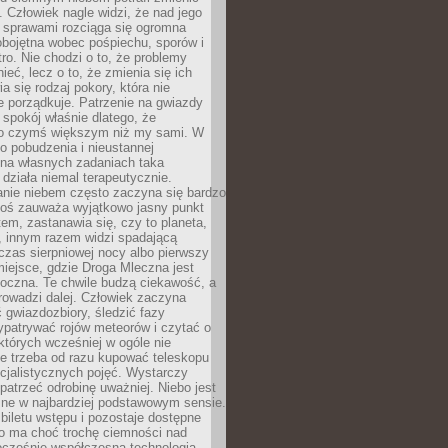
 Człowiek nagle widzi, że nad jego
 sprawami rozciąga się ogromna
obojętna wobec pośpiechu, sporów i
tro. Nie chodzi o to, że problemy
nieć, lecz o to, że zmienia się ich
a się rodzaj pokory, która nie
e porządkuje. Patrzenie na gwiazdy
spokój właśnie dlatego, że
o czymś większym niż my sami. W
o pobudzenia i nieustannej
 na własnych zadaniach taka
działa niemal terapeutycznie.
anie niebem często zaczyna się bardzo
Ktoś zauważa wyjątkowo jasny punkt
em, zastanawia się, czy to planeta,
, innym razem widzi spadającą
zas sierpniowej nocy albo pierwszy
 miejsce, gdzie Droga Mleczna jest
doczna. Te chwile budzą ciekawość, a
rowadzi dalej. Człowiek zaczyna
gwiazdozbiory, śledzić fazy
ypatrywać rojów meteorów i czytać o
których wcześniej w ogóle nie
e trzeba od razu kupować teleskopu
cjalistycznych pojęć. Wystarczy
patrzeć odrobinę uważniej. Niebo jest
ne w najbardziej podstawowym sensie.
iletu wstępu i pozostaje dostępne
o ma choć trochę ciemności nad
ocześnie współczesna technologia