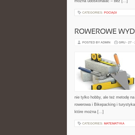
można udoskonalać – bez […]
CATEGORIES:
POCIĄGI
ROWEROWE WYDA
POSTED BY ADMIN
GRU - 27 -
nie tylko hobby, ale też metodę n
rowerowa i Bikepacking i turystyk
które można […]
CATEGORIES:
MATEMATYKA