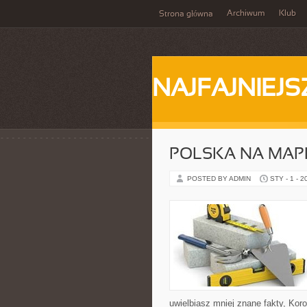
Archiwum
Klub
Strona główna
NAJFAJNIEJS
POLSKA NA MAP
POSTED BY ADMIN
STY - 1 - 2
uwielbiasz mniej znane fakty, Ko