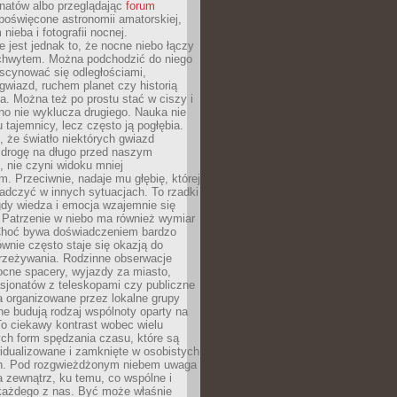
onatów albo przeglądając
forum
poświęcone astronomii amatorskiej,
nieba i fotografii nocnej.
 jest jednak to, że nocne niebo łączy
chwytem. Można podchodzić do niego
scynować się odległościami,
gwiazd, ruchem planet czy historią
. Można też po prostu stać w ciszy i
no nie wyklucza drugiego. Nauka nie
u tajemnicy, lecz często ją pogłębia.
 że światło niektórych gwiazd
 drogę na długo przed naszym
 nie czyni widoku mniej
. Przeciwnie, nadaje mu głębię, której
adczyć w innych sytuacjach. To rzadki
gdy wiedza i emocja wzajemnie się
 Patrzenie w niebo ma również wymiar
Choć bywa doświadczeniem bardzo
wnie często staje się okazją do
rzeżywania. Rodzinne obserwacje
ocne spacery, wyjazdy za miasto,
sjonatów z teleskopami czy publiczne
 organizowane przez lokalne grupy
e budują rodzaj wspólnoty oparty na
To ciekawy kontrast wobec wielu
ch form spędzania czasu, które są
widualizowane i zamknięte w osobistych
h. Pod rozgwieżdżonym niebem uwaga
na zewnątrz, ku temu, co wspólne i
każdego z nas. Być może właśnie