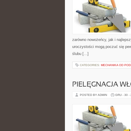
zarówno nowożeńcy, jak i najlepsz
uroczystości mogą poczuć się pewn
ślubu […]
CATEGORIES:
MECHANIKA OD PO
PIELĘGNACJA W
POSTED BY ADMIN
GRU - 30 -