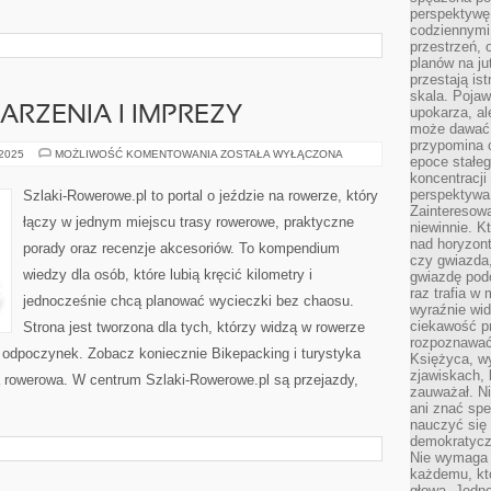
perspektywę.
codziennymi
przestrzeń, 
planów na ju
przestają ist
skala. Pojawi
RZENIA I IMPREZY
upokarza, al
może dawać 
przypomina 
ROWEROWE
 2025
MOŻLIWOŚĆ KOMENTOWANIA
ZOSTAŁA WYŁĄCZONA
epoce stałeg
WYDARZENIA
koncentracji
I
IMPREZY
perspektywa 
Szlaki-Rowerowe.pl to portal o jeździe na rowerze, który
Zainteresow
łączy w jednym miejscu trasy rowerowe, praktyczne
niewinnie. 
nad horyzont
porady oraz recenzje akcesoriów. To kompendium
czy gwiazda
wiedzy dla osób, które lubią kręcić kilometry i
gwiazdę podc
raz trafia w
jednocześnie chcą planować wycieczki bez chaosu.
wyraźnie wi
ciekawość p
Strona jest tworzona dla tych, którzy widzą w rowerze
rozpoznawać 
a odpoczynek. Zobacz koniecznie Bikepacking i turystyka
Księżyca, w
zjawiskach, 
a rowerowa. W centrum Szlaki-Rowerowe.pl są przejazdy,
zauważał. Ni
ani znać spe
nauczyć się 
demokratycz
Nie wymaga b
każdemu, kt
głową. Jedn