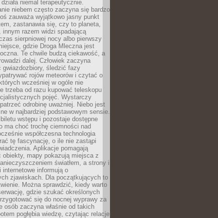
działa niemal terapeutycznie.
anie niebem często zaczyna się bardzo
Ktoś zauważa wyjątkowo jasny punkt
em, zastanawia się, czy to planeta,
, innym razem widzi spadającą
zas sierpniowej nocy albo pierwszy
 miejsce, gdzie Droga Mleczna jest
doczna. Te chwile budzą ciekawość, a
rowadzi dalej. Człowiek zaczyna
gwiazdozbiory, śledzić fazy
ypatrywać rojów meteorów i czytać o
których wcześniej w ogóle nie
e trzeba od razu kupować teleskopu
cjalistycznych pojęć. Wystarczy
patrzeć odrobinę uważniej. Niebo jest
ne w najbardziej podstawowym sensie.
iletu wstępu i pozostaje dostępne
o ma choć trochę ciemności nad
ocześnie współczesna technologia
rać tę fascynację, o ile nie zastąpi
iadczenia. Aplikacje pomagają
 obiekty, mapy pokazują miejsca z
anieczyszczeniem światłem, a strony i
 internetowe informują o
ch zjawiskach. Dla początkujących to
wienie. Można sprawdzić, kiedy warto
serwację, gdzie szukać określonych
 przygotować się do nocnej wyprawy za
e osób zaczyna właśnie od takich
potem pogłębia wiedzę, czytając relacje