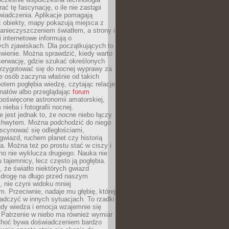
rać tę fascynację, o ile nie zastąpi
iadczenia. Aplikacje pomagają
 obiekty, mapy pokazują miejsca z
anieczyszczeniem światłem, a strony i
 internetowe informują o
ch zjawiskach. Dla początkujących to
wienie. Można sprawdzić, kiedy warto
serwację, gdzie szukać określonych
 przygotować się do nocnej wyprawy za
e osób zaczyna właśnie od takich
potem pogłębia wiedzę, czytając relacje
onatów albo przeglądając
forum
poświęcone astronomii amatorskiej,
nieba i fotografii nocnej.
 jest jednak to, że nocne niebo łączy
chwytem. Można podchodzić do niego
scynować się odległościami,
gwiazd, ruchem planet czy historią
. Można też po prostu stać w ciszy i
no nie wyklucza drugiego. Nauka nie
u tajemnicy, lecz często ją pogłębia.
 że światło niektórych gwiazd
 drogę na długo przed naszym
 nie czyni widoku mniej
. Przeciwnie, nadaje mu głębię, której
adczyć w innych sytuacjach. To rzadki
gdy wiedza i emocja wzajemnie się
 Patrzenie w niebo ma również wymiar
Choć bywa doświadczeniem bardzo