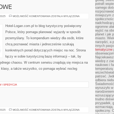
potrafi wspie
JOWE
samego dośw
rozpoznawać
mniejszym z
PODRÓŻE
 2025
MOŻLIWOŚĆ KOMENTOWANIA
ZOSTAŁA WYŁĄCZONA
społeczności
KOLEJOWE
nadchodzący
Hotel-Logan.com.pl to blog turystyczny poświęcony
ogromne ułat
wyjść na ob
Polsce, który pomaga planować wyjazdy w sposób
planet i jak
przemyślany. To kompendium wiedzy dla osób, które
miasto. Wiel
narzędzi, a 
chcą poznawać miasta i jednocześnie szukają
innych pasj
tematyczne
konkretnych porad dotyczących miejsc na noc. Strona
obserwacjom 
łączy w sobie turystyczną bazę informacji – tak, by
Najciekawsze
wiedzę z za
ędnego chaosu. W centrum serwisu znajdują się miejsca na
naukowo i fa
j klasy, a także wszystko, co pomaga wybrać nocleg
temperaturą 
wszechświata
patrzeć. Jed
odbiera nieb
Świadomość,
 I SPEDYCJA
wyruszyło w
narodzeniem,
wzruszającym
trudno doświ
przypadek, 
wzmacniają.
TRENDY
 2025
MOŻLIWOŚĆ KOMENTOWANIA
ZOSTAŁA WYŁĄCZONA
społeczny. 
W