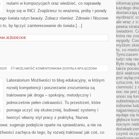
nutami w kompozycjach oraz wiedzieć, co naprawdę
informacyjne
każdego dnia
kryje się w INCI. Znajdziesz tu wrażenia, próby i porady
dostarczają 
wyobrazić so
ego świata rutyn beauty. Zobacz również: Zdrowie i Niszowe
ale wraz z i
o to, by łączyć zainteresowanie do świata […]
pewna strata
świadomi. C
która nie zo
IA JEŹDZIECKIE
wygody. Cor
myślom skier
to, co mieśc
Tymczasem n
ludzi rolę ni
Było mapą, 
także pocie
GEOGRAFIA
 2025
MOŻLIWOŚĆ KOMENTOWANIA
ZOSTAŁA WYŁĄCZONA
dziś większe
jest wyłączn
Laboratorium Możliwości to blog edukacyjny, w którym
sztuczne, kt
ciemność z 
rozwój kompetencji i poszerzanie zrozumienia są
noc nie jest
traktowane jak droga – spokojny, metodyczny i
unosi się łu
subtelniejsze
jednocześnie pełen ciekawości. To przestrzeń, które
milionów lud
pomaga uczyć się skuteczniej, budować systemy i
najjaśniejsz
wydaje się 
tworzyć własny styl pracy z praktyką. Nazwa
głębsze kons
nocnym nieb
kowa: sugeruje podejście oparte na sprawdzaniu, a nie na
doświadczeni
liwości zachęca do tego, by rozwój traktować jak coś, co
czymś oczyw
spędzona po