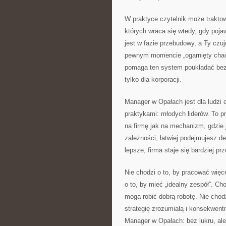
W praktyce czytelnik może trakto
których wraca się wtedy, gdy poja
jest w fazie przebudowy, a Ty czu
pewnym momencie „ogarnięty chaos
pomaga ten system poukładać bez u
tylko dla korporacji.
Manager w Opałach jest dla ludzi o
praktykami: młodych liderów. To p
na firmę jak na mechanizm, gdzie 
zależności, łatwiej podejmujesz de
lepsze, firma staje się bardziej pr
Nie chodzi o to, by pracować więc
o to, by mieć „idealny zespół”. Ch
mogą robić dobrą robotę. Nie chodz
strategię zrozumiałą i konsekwent
Manager w Opałach: bez lukru, ale