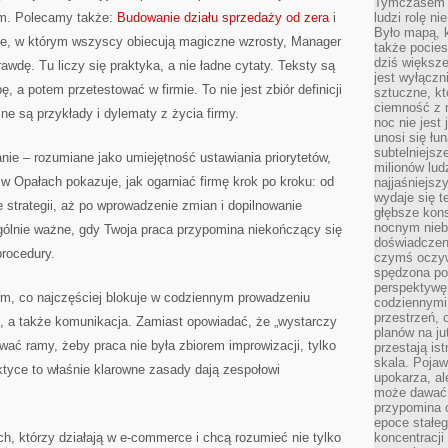
Tymczasem n
em. Polecamy także:
Budowanie działu sprzedaży od zera
i
ludzi rolę ni
Było mapą, 
ie, w którym wszyscy obiecują magiczne wzrosty, Manager
także pocie
dziś większe
wdę. Tu liczy się praktyka, a nie ładne cytaty. Teksty są
jest wyłączn
, a potem przetestować w firmie. To nie jest zbiór definicji
sztuczne, kt
ciemność z 
ne są przykłady i dylematy z życia firmy.
noc nie jest
unosi się łu
subtelniejsze
nie – rozumiane jako umiejętność ustawiania priorytetów,
milionów lud
 w Opałach pokazuje, jak ogarniać firmę krok po kroku: od
najjaśniejsz
wydaje się 
 strategii, aż po wprowadzenie zmian i dopilnowanie
głębsze kons
nocnym nieb
gólnie ważne, gdy Twoja praca przypomina niekończący się
doświadczeni
procedury.
czymś oczyw
spędzona po
perspektywę.
ym, co najczęściej blokuje w codziennym prowadzeniu
codziennymi
przestrzeń, 
ż, a także komunikacja. Zamiast opowiadać, że „wystarczy
planów na ju
wać ramy, żeby praca nie była zbiorem improwizacji, tylko
przestają ist
skala. Pojawi
yce to właśnie klarowne zasady dają zespołowi
upokarza, al
może dawać 
przypomina 
epoce stałeg
ch, którzy działają w e-commerce i chcą rozumieć nie tylko
koncentracji