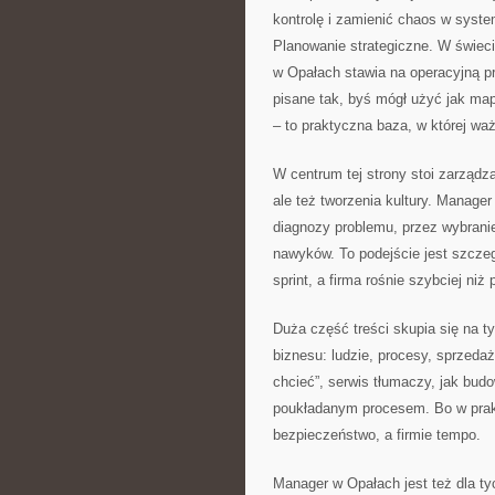
kontrolę i zamienić chaos w syst
Planowanie strategiczne. W świec
w Opałach stawia na operacyjną pra
pisane tak, byś mógł użyć jak mapę
– to praktyczna baza, w której waż
W centrum tej strony stoi zarządza
ale też tworzenia kultury. Manager
diagnozy problemu, przez wybranie
nawyków. To podejście jest szcze
sprint, a firma rośnie szybciej niż 
Duża część treści skupia się na t
biznesu: ludzie, procesy, sprzeda
chcieć”, serwis tłumaczy, jak budo
poukładanym procesem. Bo w prakt
bezpieczeństwo, a firmie tempo.
Manager w Opałach jest też dla ty