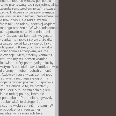
ocne niebo od wieków pełniło dla
e tylko praktyczną, ale i egzystencjalną.
kalendarzem, źródłem pytań, a czasem
szenia. Patrzenie w gwiazdy wymaga
go wysiłku niż dawniej. Problemem nie
ie brak czasu, ale także światło
óre z roku na rok skuteczniej wypiera
naszego otoczenia. W wielu miejscach
 już naprawdę nocą. Nad miastami
na, która zaciera kontrast, wygasza
 punkty na niebie i sprawia, że dla
zi wszechświat kurczy się do kilku
ych gwiazd i Księżyca. To zjawisko
technicznym szczegółem, ale ma
ekwencje. Kiedy tracimy kontakt z
em, tracimy też pewien wymiar
a świata, który przez tysiące lat był
istym. A przecież nawet krótka chwila
d ciemnym niebem potrafi zmienić
 Człowiek nagle widzi, że nad jego
 sprawami rozciąga się ogromna
obojętna wobec pośpiechu, sporów i
tro. Nie chodzi o to, że problemy
nieć, lecz o to, że zmienia się ich
a się rodzaj pokory, która nie
e porządkuje. Patrzenie na gwiazdy
spokój właśnie dlatego, że
o czymś większym niż my sami. W
o pobudzenia i nieustannej
 na własnych zadaniach taka