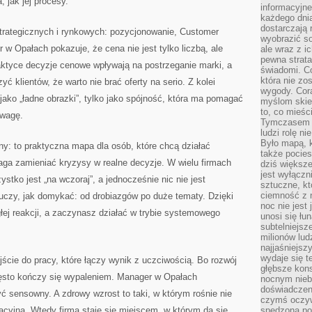
, jak jej procesy.
informacyjne
każdego dnia
dostarczają 
strategicznych i rynkowych: pozycjonowanie, Customer
wyobrazić so
 w Opałach pokazuje, że cena nie jest tylko liczbą, ale
ale wraz z i
pewna strata
ktyce decyzje cenowe wpływają na postrzeganie marki, a
świadomi. C
która nie zo
yć klientów, że warto nie brać oferty na serio. Z kolei
wygody. Cor
 jako „ładne obrazki”, tylko jako spójność, która ma pomagać
myślom skier
to, co mieśc
ewagę.
Tymczasem n
ludzi rolę ni
Było mapą, 
ony: to praktyczna mapa dla osób, które chcą działać
także pocie
a zamieniać kryzysy w realne decyzje. W wielu firmach
dziś większe
jest wyłączn
stko jest „na wczoraj”, a jednocześnie nic nie jest
sztuczne, kt
ciemność z 
uczy, jak domykać: od drobiazgów po duże tematy. Dzięki
noc nie jest
głej reakcji, a zaczynasz działać w trybie systemowego
unosi się łu
subtelniejsze
milionów lud
najjaśniejsz
wydaje się 
jście do pracy, które łączy wynik z uczciwością. Bo rozwój
głębsze kons
zęsto kończy się wypaleniem. Manager w Opałach
nocnym nieb
doświadczeni
ć sensowny. A zdrowy wzrost to taki, w którym rośnie nie
czymś oczyw
racyjna. Wtedy firma staje się miejscem, w którym da się
spędzona po