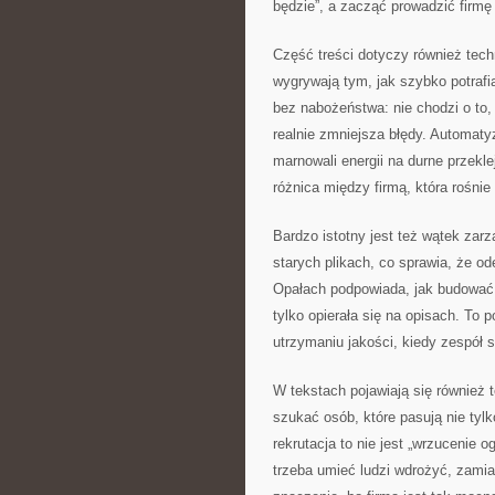
będzie”, a zacząć prowadzić firmę 
Część treści dotyczy również tech
wygrywają tym, jak szybko potraf
bez nabożeństwa: nie chodzi o to, 
realnie zmniejsza błędy. Automatyz
marnowali energii na durne przeklej
różnica między firmą, która rośnie
Bardzo istotny jest też wątek zar
starych plikach, co sprawia, że od
Opałach podpowiada, jak budować i
tylko opierała się na opisach. To
utrzymaniu jakości, kiedy zespół s
W tekstach pojawiają się również
szukać osób, które pasują nie tyl
rekrutacja to nie jest „wrzucenie o
trzeba umieć ludzi wdrożyć, zamia