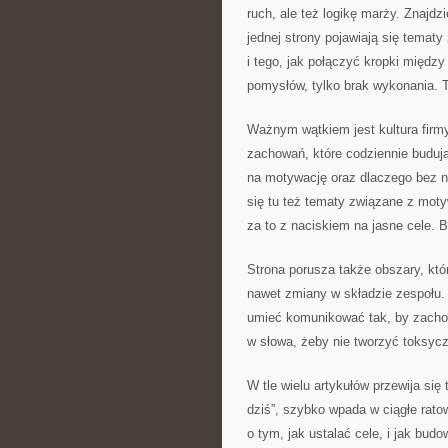
ruch, ale też logikę marży. Znajdz
jednej strony pojawiają się temat
i tego, jak połączyć kropki między
pomysłów, tylko brak wykonania. 
Ważnym wątkiem jest kultura firmy
zachowań, które codziennie buduj
na motywację oraz dlaczego bez ni
się tu też tematy związane z mot
za to z naciskiem na jasne cele. 
Strona porusza także obszary, któr
nawet zmiany w składzie zespołu.
umieć komunikować tak, by zacho
w słowa, żeby nie tworzyć toksycz
W tle wielu artykułów przewija się 
dziś”, szybko wpada w ciągłe ratow
o tym, jak ustalać cele, i jak b