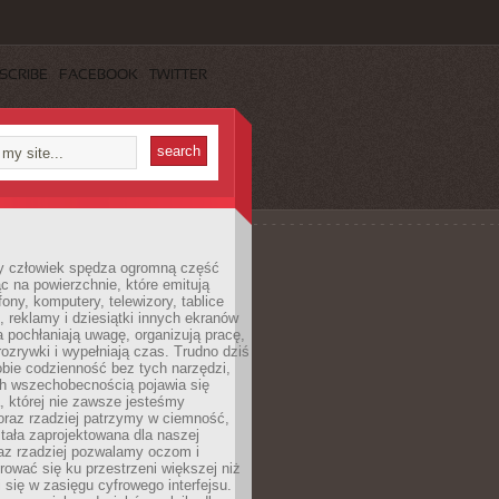
SCRIBE
FACEBOOK
TWITTER
 człowiek spędza ogromną część
ąc na powierzchnie, które emitują
fony, komputery, telewizory, tablice
, reklamy i dziesiątki innych ekranów
 pochłaniają uwagę, organizują pracę,
rozrywki i wypełniają czas. Trudno dziś
bie codzienność bez tych narzędzi,
ch wszechobecnością pojawia się
, której nie zawsze jesteśmy
oraz rzadziej patrzymy w ciemność,
stała zaprojektowana dla naszej
az rzadziej pozwalamy oczom i
ować się ku przestrzeni większej niż
i się w zasięgu cyfrowego interfejsu.