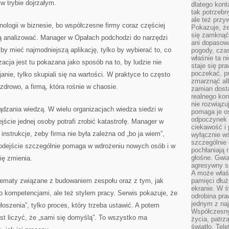
w trybie dojrzałym.
dlatego kont
tak potrzebn
ale też przy
nologii w biznesie, bo współczesne firmy coraz częściej
Pokazuje, że
się zamknąć
ią analizować. Manager w Opałach podchodzi do narzędzi
ani dopasow
by mieć najmodniejszą aplikację, tylko by wybierać to, co
pogody, cza
właśnie ta n
acja jest tu pokazana jako sposób na to, by ludzie nie
staje się pr
poczekać, p
anie, tylko skupiali się na wartości. W praktyce to często
zmarznąć al
 zdrowo, a firmą, która rośnie w chaosie.
zamian dosta
realnego ko
nie rozwiązu
ządzania wiedzą. W wielu organizacjach wiedza siedzi w
pomaga je o
odpoczynek 
ejście jednej osoby potrafi zrobić katastrofę. Manager w
ciekawość i 
nstrukcje, żeby firma nie była zależna od „bo ja wiem”,
wyłącznie wś
szczególnie 
 podejście szczególnie pomaga w wdrożeniu nowych osób i w
pochłaniają 
głośne. Gwi
ię zmienia.
agresywny s
A może właśn
 tematy związane z budowaniem zespołu oraz z tym, jak
pamięci dłuż
ekranie. W ś
ko kompetencjami, ale też stylem pracy. Serwis pokazuje, że
odrobina pr
jednym z na
głoszenia”, tylko proces, który trzeba ustawić. A potem
Współczesny
st liczyć, że „sami się domyślą”. To wszystko ma
życia, patrz
światło. Tele