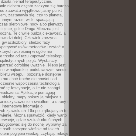
działa niemal terapeutycznie.
anie niebem często zaczyna się bardzo
Ktoś zauważa wyjątkowo jasny punkt
em, zastanawia się, czy to planeta,
, innym razem widzi spadającą
zas sierpniowej nocy albo pierwszy
 miejsce, gdzie Droga Mleczna jest
doczna. Te chwile budzą ciekawość, a
rowadzi dalej. Człowiek zaczyna
gwiazdozbiory, śledzić fazy
ypatrywać rojów meteorów i czytać o
których wcześniej w ogóle nie
e trzeba od razu kupować teleskopu
cjalistycznych pojęć. Wystarczy
patrzeć odrobinę uważniej. Niebo jest
ne w najbardziej podstawowym sensie.
iletu wstępu i pozostaje dostępne
o ma choć trochę ciemności nad
ocześnie współczesna technologia
rać tę fascynację, o ile nie zastąpi
iadczenia. Aplikacje pomagają
 obiekty, mapy pokazują miejsca z
anieczyszczeniem światłem, a strony i
 internetowe informują o
ch zjawiskach. Dla początkujących to
wienie. Można sprawdzić, kiedy warto
serwację, gdzie szukać określonych
 przygotować się do nocnej wyprawy za
e osób zaczyna właśnie od takich
potem pogłębia wiedzę, czytając relacje