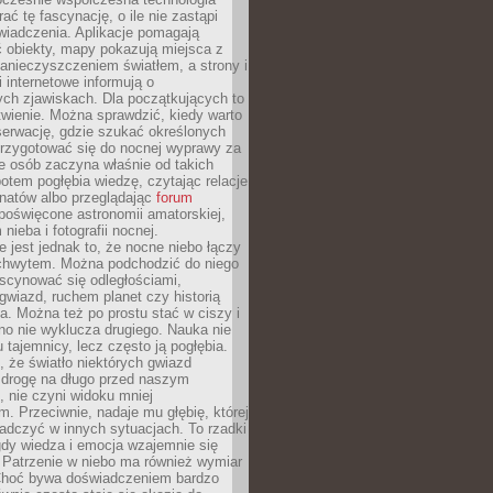
rać tę fascynację, o ile nie zastąpi
iadczenia. Aplikacje pomagają
 obiekty, mapy pokazują miejsca z
anieczyszczeniem światłem, a strony i
 internetowe informują o
ch zjawiskach. Dla początkujących to
wienie. Można sprawdzić, kiedy warto
serwację, gdzie szukać określonych
 przygotować się do nocnej wyprawy za
e osób zaczyna właśnie od takich
potem pogłębia wiedzę, czytając relacje
onatów albo przeglądając
forum
poświęcone astronomii amatorskiej,
nieba i fotografii nocnej.
 jest jednak to, że nocne niebo łączy
chwytem. Można podchodzić do niego
scynować się odległościami,
gwiazd, ruchem planet czy historią
. Można też po prostu stać w ciszy i
no nie wyklucza drugiego. Nauka nie
u tajemnicy, lecz często ją pogłębia.
 że światło niektórych gwiazd
 drogę na długo przed naszym
 nie czyni widoku mniej
. Przeciwnie, nadaje mu głębię, której
adczyć w innych sytuacjach. To rzadki
gdy wiedza i emocja wzajemnie się
 Patrzenie w niebo ma również wymiar
Choć bywa doświadczeniem bardzo