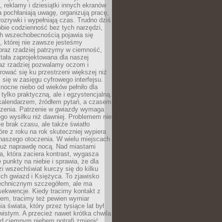
, reklamy i dziesiątki innych ekranów
 pochłaniają uwagę, organizują pracę,
rozrywki i wypełniają czas. Trudno dziś
bie codzienność bez tych narzędzi,
ch wszechobecnością pojawia się
, której nie zawsze jesteśmy
oraz rzadziej patrzymy w ciemność,
stała zaprojektowana dla naszej
az rzadziej pozwalamy oczom i
ować się ku przestrzeni większej niż
i się w zasięgu cyfrowego interfejsu.
ocne niebo od wieków pełniło dla
e tylko praktyczną, ale i egzystencjalną.
kalendarzem, źródłem pytań, a czasem
szenia. Patrzenie w gwiazdy wymaga
go wysiłku niż dawniej. Problemem nie
ie brak czasu, ale także światło
óre z roku na rok skuteczniej wypiera
naszego otoczenia. W wielu miejscach
 już naprawdę nocą. Nad miastami
na, która zaciera kontrast, wygasza
 punkty na niebie i sprawia, że dla
zi wszechświat kurczy się do kilku
ych gwiazd i Księżyca. To zjawisko
technicznym szczegółem, ale ma
ekwencje. Kiedy tracimy kontakt z
em, tracimy też pewien wymiar
a świata, który przez tysiące lat był
istym. A przecież nawet krótka chwila
d ciemnym niebem potrafi zmienić