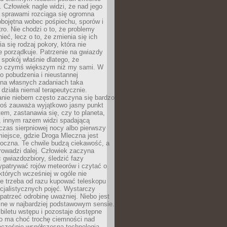
 Człowiek nagle widzi, że nad jego
 sprawami rozciąga się ogromna
obojętna wobec pośpiechu, sporów i
tro. Nie chodzi o to, że problemy
nieć, lecz o to, że zmienia się ich
a się rodzaj pokory, która nie
e porządkuje. Patrzenie na gwiazdy
spokój właśnie dlatego, że
o czymś większym niż my sami. W
o pobudzenia i nieustannej
 na własnych zadaniach taka
działa niemal terapeutycznie.
anie niebem często zaczyna się bardzo
Ktoś zauważa wyjątkowo jasny punkt
em, zastanawia się, czy to planeta,
, innym razem widzi spadającą
zas sierpniowej nocy albo pierwszy
 miejsce, gdzie Droga Mleczna jest
doczna. Te chwile budzą ciekawość, a
rowadzi dalej. Człowiek zaczyna
gwiazdozbiory, śledzić fazy
ypatrywać rojów meteorów i czytać o
których wcześniej w ogóle nie
e trzeba od razu kupować teleskopu
cjalistycznych pojęć. Wystarczy
patrzeć odrobinę uważniej. Niebo jest
ne w najbardziej podstawowym sensie.
iletu wstępu i pozostaje dostępne
o ma choć trochę ciemności nad
ocześnie współczesna technologia