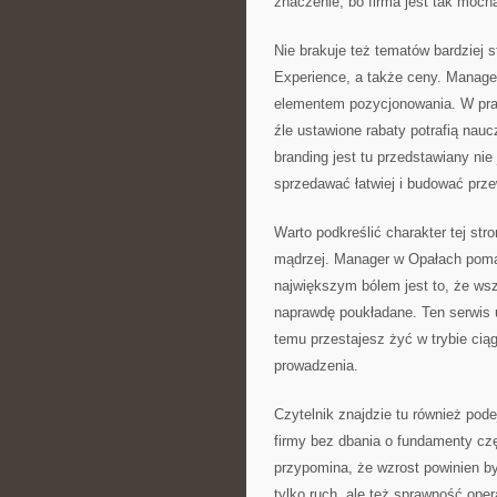
znaczenie, bo firma jest tak mocna
Nie brakuje też tematów bardziej 
Experience, a także ceny. Manager
elementem pozycjonowania. W pra
źle ustawione rabaty potrafią naucz
branding jest tu przedstawiany nie
sprzedawać łatwiej i budować prz
Warto podkreślić charakter tej str
mądrzej. Manager w Opałach pomag
największym bólem jest to, że wszy
naprawdę poukładane. Ten serwis 
temu przestajesz żyć w trybie cią
prowadzenia.
Czytelnik znajdzie tu również pode
firmy bez dbania o fundamenty c
przypomina, że wzrost powinien by
tylko ruch, ale też sprawność ope