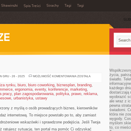
Skawinski
Strachy
Tagi
Tagi
Spis Treści
SUB
ZE
Współczesny
życia, patrz
TRENDY
 GRU - 26 - 2025
MOŻLIWOŚĆ KOMENTOWANIA
ZOSTAŁA
światło. Tele
W
HR
informacyjne
iza rynku
,
biuro
,
biuro coworking
,
biznesplan
,
branding
,
każdego dnia
mmerce
,
ergonomia
,
eventy
,
konferencje
,
marketing
,
dostarczają 
a pracy
,
plan zagospodarowania
,
polityka
,
prawo
,
reklama
,
wyobrazić so
znesowe
,
urbanistyka
,
ustawy
ale wraz z i
pewna strata
orzony z myślą o osób prowadzących biznes, kierowników
świadomi. C
która nie zo
edaż internetową. To miejsce powstało po to, aby zamiast
wygody. Cor
wdrożeniowe wskazówki i sprawdzone podejścia. Jeśli Twoja
myślom skier
to, co mieśc
ąż ratujesz sytuację, ten portal ma pomóc Ci odzyskać