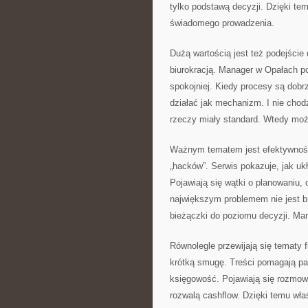
tylko podstawą decyzji. Dzięki tem
świadomego prowadzenia.
Dużą wartością jest też podejście
biurokracją. Manager w Opałach po
spokojniej. Kiedy procesy są dobr
działać jak mechanizm. I nie chod
rzeczy miały standard. Wtedy moż
Ważnym tematem jest efektywność o
„hacków”. Serwis pokazuje, jak uk
Pojawiają się wątki o planowaniu, 
największym problemem nie jest br
bieżączki do poziomu decyzji. Ma
Równolegle przewijają się tematy 
krótką smugę. Treści pomagają patr
księgowość. Pojawiają się rozmowy
rozwalą cashflow. Dzięki temu właś