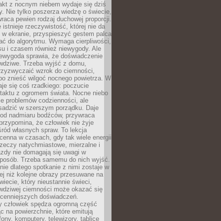
akt z nocnym niebem wydaje się dziś
y. Nie tylko poszerza wiedzę o świecie,
wraca pewien rodzaj duchowej proporcji.
 istnieje rzeczywistość, której nie da
 w ekranie, przyspieszyć gestem palca
ać do algorytmu. Wymaga cierpliwości,
su i czasem również niewygody. Ale
iewygoda sprawia, że doświadczenie
awdziwe. Trzeba wyjść z domu,
rzyzwyczaić wzrok do ciemności,
bo znieść wilgoć nocnego powietrza. W
je się coś rzadkiego: poczucie
ntaktu z ogromem świata. Nocne niebo
je problemów codzienności, ale
sadzić w szerszym porządku. Daje
od nadmiaru bodźców, przywraca
przypomina, że człowiek nie żyje
ród własnych spraw. To lekcja
cenna w czasach, gdy tak wiele energii
rzeczy natychmiastowe, mierzalne i
azdy nie domagają się uwagi w
posób. Trzeba samemu do nich wyjść.
ie dlatego spotkanie z nimi zostaje w
ej niż kolejne obrazy przesuwane na
wiecie, który nieustannie świeci,
awdziwej ciemności może okazać się
jcenniejszych doświadczeń.
 człowiek spędza ogromną część
ąc na powierzchnie, które emitują
fony, komputery, telewizory, tablice