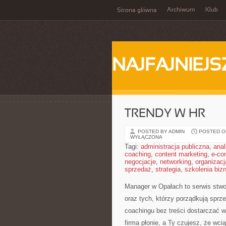
Archiwum
Klub
Strona główna
NAJFAJNIEJS
TRENDY W HR
POSTED BY ADMIN
POSTED ON
WYŁĄCZONA
Tagi:
administracja publiczna
,
anal
coaching
,
content marketing
,
e-co
negocjacje
,
networking
,
organizacj
sprzedaż
,
strategia
,
szkolenia bi
Manager w Opałach to serwis stw
oraz tych, którzy porządkują sprz
coachingu bez treści dostarczać 
firma płonie, a Ty czujesz, że wci