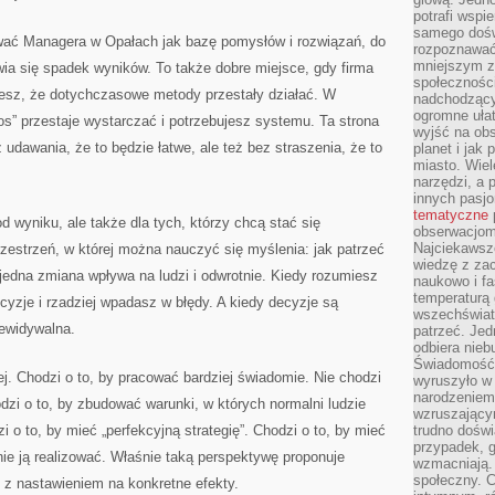
potrafi wspie
samego dośw
wać Managera w Opałach jak bazę pomysłów i rozwiązań, do
rozpoznawać
mniejszym z
wia się spadek wyników. To także dobre miejsce, gdy firma
społeczności
jesz, że dotychczasowe metody przestały działać. W
nadchodzący
ogromne ułat
” przestaje wystarczać i potrzebujesz systemu. Ta strona
wyjść na ob
dawania, że to będzie łatwe, ale też bez straszenia, że to
planet i jak
miasto. Wiel
narzędzi, a 
innych pasj
tematyczne
d wyniku, ale także dla tych, którzy chcą stać się
obserwacjom 
Najciekawsze
rzestrzeń, w której można nauczyć się myślenia: jak patrzeć
wiedzę z za
jedna zmiana wpływa na ludzi i odwrotnie. Kiedy rozumiesz
naukowo i fa
temperaturą 
cyzje i rzadziej wpadasz w błędy. A kiedy decyzje są
wszechświata
zewidywalna.
patrzeć. Jed
odbiera nieb
Świadomość,
ej. Chodzi o to, by pracować bardziej świadomie. Nie chodzi
wyruszyło w
narodzeniem,
odzi o to, by zbudować warunki, w których normalni ludzie
wzruszającym
i o to, by mieć „perfekcyjną strategię”. Chodzi o to, by mieć
trudno doświ
przypadek, 
nie ją realizować. Właśnie taką perspektywę proponuje
wzmacniają.
społeczny. 
 z nastawieniem na konkretne efekty.