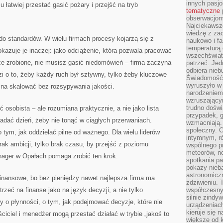
innych pasj
u łatwiej przestać gasić pożary i przejść na tryb
tematyczne
obserwacjom 
Najciekawsze
wiedzę z za
 do standardów. W wielu firmach procesy kojarzą się z
naukowo i fa
temperaturą 
kazuje je inaczej: jako odciążenie, która pozwala pracować
wszechświata
ze zrobione, nie musisz gasić niedomówień – firma zaczyna
patrzeć. Jed
odbiera nieb
zi o to, żeby każdy ruch był sztywny, tylko żeby kluczowe
Świadomość,
wyruszyło w
na skalować bez rozsypywania jakości.
narodzeniem,
wzruszającym
trudno doświ
sobista – ale rozumiana praktycznie, a nie jako lista
przypadek, 
ładać dzień, żeby nie tonąć w ciągłych przerwaniach.
wzmacniają.
społeczny. 
o tym, jak oddzielać pilne od ważnego. Dla wielu liderów
intymnym, ró
ak ambicji, tylko brak czasu, by przejść z poziomu
wspólnego p
meteorów, n
nager w Opałach pomaga zrobić ten krok.
spotkania pa
pokazy nieba
astronomiczn
finansowe, bo bez pieniędzy nawet najlepsza firma ma
zdziwieniu. 
zeć na finanse jako na język decyzji, a nie tylko
współczesny
silnie zindy
 o płynności, o tym, jak podejmować decyzje, które nie
urządzeniac
kieruje się 
ciciel i menedżer mogą przestać działać w trybie „jakoś to
większe od 