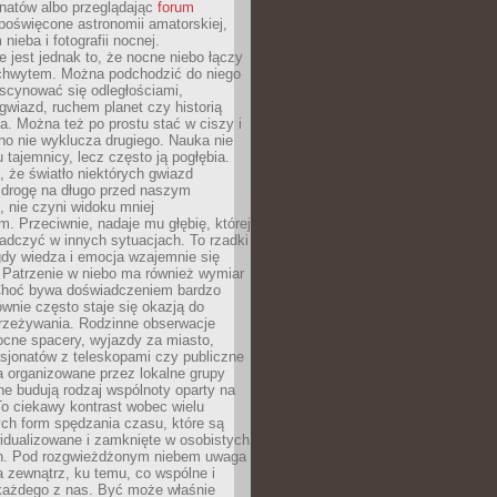
onatów albo przeglądając
forum
poświęcone astronomii amatorskiej,
nieba i fotografii nocnej.
 jest jednak to, że nocne niebo łączy
chwytem. Można podchodzić do niego
scynować się odległościami,
gwiazd, ruchem planet czy historią
. Można też po prostu stać w ciszy i
no nie wyklucza drugiego. Nauka nie
u tajemnicy, lecz często ją pogłębia.
 że światło niektórych gwiazd
 drogę na długo przed naszym
 nie czyni widoku mniej
. Przeciwnie, nadaje mu głębię, której
adczyć w innych sytuacjach. To rzadki
gdy wiedza i emocja wzajemnie się
 Patrzenie w niebo ma również wymiar
Choć bywa doświadczeniem bardzo
wnie często staje się okazją do
rzeżywania. Rodzinne obserwacje
ocne spacery, wyjazdy za miasto,
sjonatów z teleskopami czy publiczne
 organizowane przez lokalne grupy
e budują rodzaj wspólnoty oparty na
To ciekawy kontrast wobec wielu
ch form spędzania czasu, które są
widualizowane i zamknięte w osobistych
h. Pod rozgwieżdżonym niebem uwaga
na zewnątrz, ku temu, co wspólne i
każdego z nas. Być może właśnie