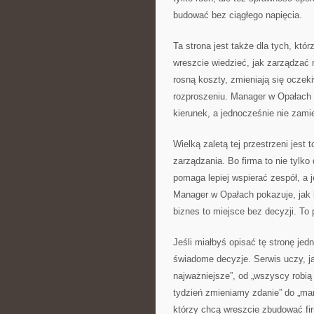
budować bez ciągłego napięcia.
Ta strona jest także dla tych, któ
wreszcie wiedzieć, jak zarządzać
rosną koszty, zmieniają się oczeki
rozproszeniu. Manager w Opałach
kierunek, a jednocześnie nie zamie
Wielką zaletą tej przestrzeni jest
zarządzania. Bo firma to nie tylko
pomaga lepiej wspierać zespół, a 
Manager w Opałach pokazuje, jak 
biznes to miejsce bez decyzji. To p
Jeśli miałbyś opisać tę stronę jed
świadome decyzje. Serwis uczy, ja
najważniejsze”, od „wszyscy robią
tydzień zmieniamy zdanie” do „mam
którzy chcą wreszcie zbudować fir