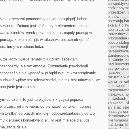
perspektywę.
codziennymi
przestrzeń, 
planów na ju
rzy są zmęczeni poradami typu „wstań o piątej” i chcą
przestają ist
skala. Pojawi
 ryzykiem. Zmiana jest dziś stałym elementem biznesu:
upokarza, al
wania klientów, rynek przyspiesza, a zespoły pracują w
może dawać 
przypomina 
 pomaga zrozumieć, jak w takich warunkach utrzymać
epoce stałeg
nić firmy w mielenie ludzi.
koncentracji
perspektywa 
Zainteresow
 to, że łączy twarde tematy z ludzkimi aspektami
niewinnie. 
nad horyzont
 dashboardy, ale też emocje. Zrozumienie psychologii
czy gwiazda
gwiazdę podc
jednocześnie nie wpadać w pułapki typu mikrozarządzanie.
raz trafia w
budować wpływ bez toksyczności, ale też bez udawania, że
wyraźnie wi
ciekawość p
odejście jest dojrzałe.
rozpoznawać 
Księżyca, w
zjawiskach, 
nym obrazem, to jest to wyjście z kryzysu poprzez
zauważał. Ni
k przejść od „nie wiem, co pierwsze” do „wiem, co jest
ani znać spe
nauczyć się 
 wszystko” do „każdy ma rolę i odpowiedzialność”, od „co
demokratycz
y kierunek i konsekwencję”. To jest miejsce dla ludzi,
Nie wymaga b
każdemu, kt
mę, która działa.
głową. Jedn