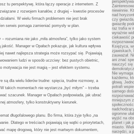
perspektywa 
iesz tu perspektywę, która łączy operacje z internetem. Z
Zainteresow
niewinnie. 
y związane z rozwojem kanałów, z drugiej – kwestie procesów
nad horyzont
 działami. W wielu firmach problemem nie jest brak
czy gwiazda
gwiazdę podc
Ten serwis pomaga zamieniać pomysły w plan.
raz trafia w
wyraźnie wi
ciekawość p
 – rozumiana nie jako „miła atmosfera”, tylko jako system
rozpoznawać 
ą jakość. Manager w Opałach pokazuje, jak kultura wpływa
Księżyca, w
zjawiskach, 
ej nawet najlepsza strategia może rozsypać się. Pojawiają
zauważał. Ni
ani znać spe
ywowaniem ludzi w sposób uczciwy: bez pustych obietnic,
nauczyć się 
Bo motywacja nie jest magią – jest efektem systemu.
demokratycz
Nie wymaga b
każdemu, kt
e są dla wielu liderów trudne: spięcia, trudne rozmowy, a
głową. Jedn
potrafi wspie
 W takich momentach nie wystarcza „być miłym” – trzeba
samego dośw
wać szacunek. Manager w Opałach podpowiada, jak ubrać
rozpoznawać
mniejszym z
nej atmosfery, tylko konstruktywny kierunek.
społeczności
nadchodzący
ogromne ułat
temat długofalowego planu. Bo firma, która żyje tylko „na
wyjść na ob
anie. Dlatego w treściach pojawiają się wątki o priorytetach,
planet i jak
miasto. Wiel
udować mapę drogową, który nie jest martwym dokumentem,
narzędzi, a 