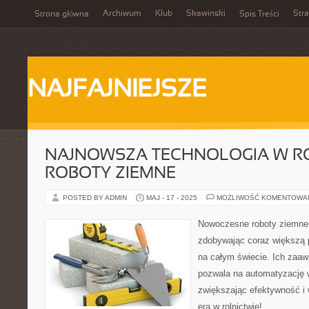
Archiwum
Klub
Skawinski
Str
Strona główna
Spis Treści
NAJFAJNIEJSZE
NAJNOWSZA TECHNOLOGIA W RO
ROBOTY ZIEMNE
POSTED BY ADMIN
MAJ - 17 - 2025
MOŻLIWOŚĆ KOMENTOWA
Nowoczesne roboty ziemne r
zdobywając coraz większą 
na całym świecie. Ich zaa
pozwala na automatyzację 
zwiększając efektywność i
era w rolnictwie!