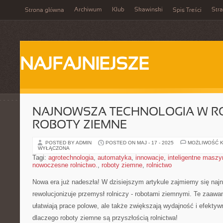
Archiwum
Klub
Skawinski
Str
Strona główna
Spis Treści
NAJFAJNIEJSZE
NAJNOWSZA TECHNOLOGIA W RO
ROBOTY ZIEMNE
POSTED BY ADMIN
POSTED ON MAJ - 17 - 2025
MOŻLIWOŚĆ 
WYŁĄCZONA
Tagi:
agrotechnologia
,
automatyka
,
innowacje
,
inteligentne maszy
nowoczesne rolnictwo.
,
roboty ziemne
,
rolnictwo
Nowa era już nadeszła! W dzisiejszym artykule zajmiemy się najn
rewolucjonizuje przemysł rolniczy ⁤- robotami ziemnymi. Te zaaw
ułatwiają prace polowe,⁢ ale​ także⁤ zwiększają wydajność i efekty
dlaczego roboty ziemne są ‌przyszłością rolnictwa!