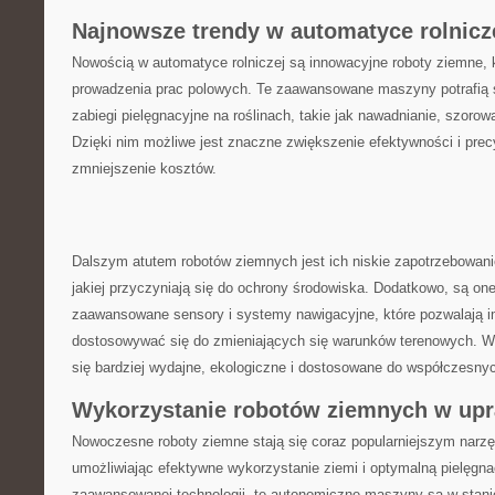
Najnowsze trendy w automatyce⁤ rolnicz
Nowością w automatyce rolniczej są innowacyjne roboty‍ ziemne, 
prowadzenia prac ​polowych. Te zaawansowane maszyny potrafią
zabiegi pielęgnacyjne na roślinach, takie jak nawadnianie, szorow
Dzięki nim możliwe jest znaczne zwiększenie efektywności i precyz
zmniejszenie kosztów.
Dalszym atutem robotów ziemnych jest ich niskie zapotrzebowanie 
jakiej przyczyniają się do ⁤ochrony środowiska. Dodatkowo, są o
zaawansowane sensory i systemy nawigacyjne,‌ które pozwalają i
dostosowywać się do zmieniających się warunków terenowych. ⁢W r
się bardziej wydajne, ekologiczne i⁢ dostosowane do współczesny
Wykorzystanie robotów ziemnych w‌ up
Nowoczesne roboty ziemne stają‍ się coraz popularniejszym narzę
umożliwiając efektywne wykorzystanie ziemi i optymalną pielęgna
zaawansowanej technologii, te autonomiczne ⁢maszyny są w stani