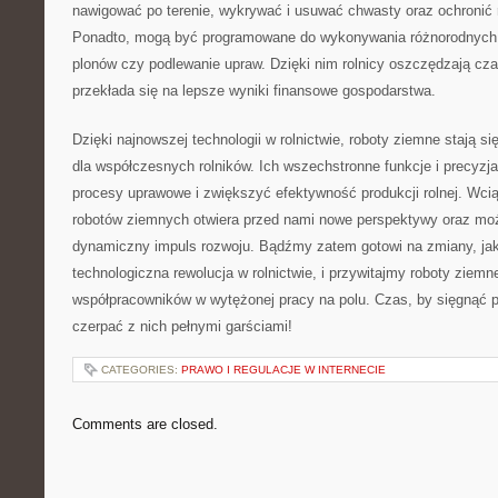
nawigować po terenie, wykrywać ⁣i usuwać chwasty oraz ochronić‍ 
Ponadto, ⁢mogą być programowane do wykonywania różnorodnych z
plonów czy‌ podlewanie upraw. Dzięki ⁤nim rolnicy oszczędzają cza
przekłada ⁣się na lepsze wyniki finansowe ‍gospodarstwa.
Dzięki najnowszej technologii w rolnictwie, roboty ziemne stają si
dla współczesnych rolników. Ich wszechstronne funkcje i precyzj
procesy uprawowe i zwiększyć ⁣efektywność produkcji rolnej. Wcią
robotów⁤ ziemnych otwiera​ przed nami nowe perspektywy oraz możli
‌dynamiczny impuls rozwoju. Bądźmy zatem gotowi na zmiany, jaki
technologiczna rewolucja w rolnictwie, i przywitajmy roboty ziem
współpracowników w‌ wytężonej ⁣pracy na polu. Czas, by sięgnąć 
‍czerpać z ⁢nich⁢ pełnymi garściami!
CATEGORIES:
PRAWO I REGULACJE W INTERNECIE
Comments are closed.