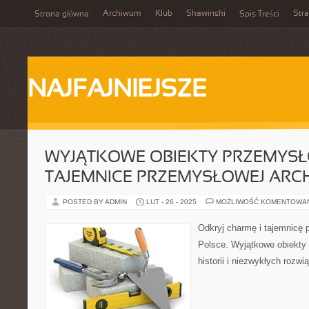
Archiwum
Klub
Skawinski
Str
Strona główna
Spis Treści
NAJFAJNIEJSZE
WYJĄTKOWE OBIEKTY PRZEMYSŁ
TAJEMNICE PRZEMYSŁOWEJ ARC
POSTED BY ADMIN
LUT - 26 - 2025
MOŻLIWOŚĆ KOMENTOWA
Odkryj charmę i tajemnicę 
Polsce. Wyjątkowe obiekty 
historii i niezwykłych rozwi