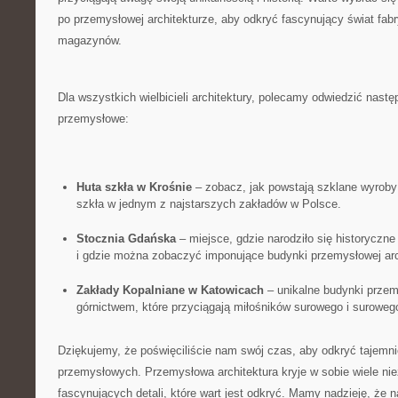
po ⁢przemysłowej‌ architekturze, aby odkryć⁤ fascynujący świat fab
magazynów.
Dla wszystkich wielbicieli architektury,⁤ polecamy odwiedzić nastę
przemysłowe:
Huta⁣ szkła‍ w ‌Krośnie
– zobacz, jak ⁢powstają szklane wyroby ‌
szkła w​ jednym z‍ najstarszych zakładów w Polsce.
Stocznia Gdańska
– miejsce, gdzie narodziło się historyczne 
i gdzie można zobaczyć imponujące budynki przemysłowej arch
Zakłady Kopalniane w Katowicach
– ⁤unikalne budynki prze
‍górnictwem, które przyciągają miłośników surowego i suroweg
Dziękujemy, że poświęciliście nam swój czas,‍ aby odkryć tajemn
przemysłowych. Przemysłowa architektura ‍kryje w⁢ sobie wiele niezw
fascynujących detali, ‌które wart ​jest odkryć. Mamy ‍nadzieję, że 