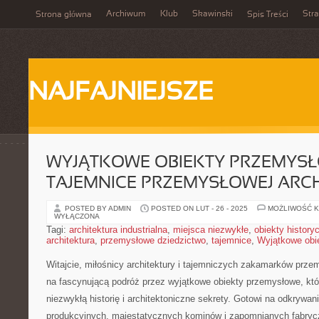
Archiwum
Klub
Skawinski
Str
Strona główna
Spis Treści
NAJFAJNIEJSZE
WYJĄTKOWE OBIEKTY PRZEMYSŁ
TAJEMNICE PRZEMYSŁOWEJ ARC
POSTED BY ADMIN
POSTED ON LUT - 26 - 2025
MOŻLIWOŚĆ 
WYŁĄCZONA
Tagi:
architektura industrialna
,
miejsca niezwykłe
,
obiekty history
architektura
,
przemysłowe dziedzictwo
,
tajemnice
,
Wyjątkowe obi
Witajcie, miłośnicy‌ architektury i tajemniczych‍ zakamarków pr
na fascynującą podróż przez wyjątkowe obiekty‌ przemysłowe, któ
niezwykłą historię ⁣i architektoniczne‌ sekrety. Gotowi na ‌odkrywa
produkcyjnych, majestatycznych kominów i zapomnianych fabryczn