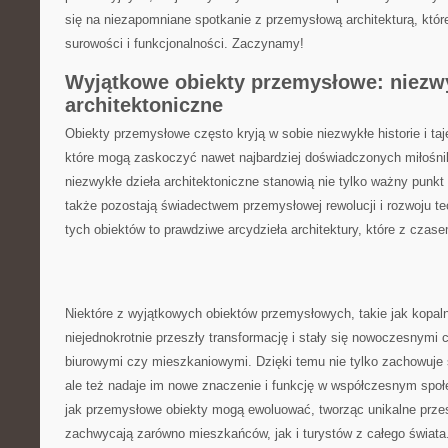
się na⁣ niezapomniane spotkanie z przemysłową⁢ architekturą, które
surowości i funkcjonalności. Zaczynamy!
Wyjątkowe obiekty przemysłowe: niezwy
architektoniczne
Obiekty przemysłowe często kryją w sobie⁢ niezwykłe historie i‌ taj
które mogą zaskoczyć⁤ nawet najbardziej doświadczonych miłośnik
niezwykłe‍ dzieła architektoniczne stanowią​ nie tylko ważny punkt 
także pozostają ⁣świadectwem ​przemysłowej rewolucji⁤ i rozwoju ‍t
tych obiektów‍ to prawdziwe arcydzieła architektury, które z czase
Niektóre z⁣ wyjątkowych obiektów przemysłowych, takie jak kopalni
niejednokrotnie przeszły transformację i ‌stały się nowoczesnymi 
biurowymi ⁤czy mieszkaniowymi. Dzięki temu nie tylko ⁣zachowuje si
ale też​ nadaje ‌im nowe‌ znaczenie⁣ i funkcję w współczesnym spo
jak przemysłowe obiekty‌ mogą ewoluować, tworząc ⁣unikalne przestr
zachwycają zarówno mieszkańców, jak i turystów z całego świata