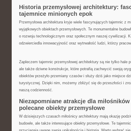
Historia przemysłowej architektury: fas
tajemnice minionych ‌epok
Przemysłowa architektura ​kryje wiele fascynujących tajemnic z 
wyjątkowych obiektach przemysłowych. Te monumentalne budowle p
o rozwoju technologicznym oraz społecznym⁤ naszej cywilizacji. K
odzwierciedla innowacyjność oraz wytrwałość ⁢ludzi, którzy pracow
Zapleczem tajemnic przemysłowej‌ architektury ‍są nie tylko hale
ale także dziwne konstrukcje, które potrafią ⁢zachwycić‌ swoją oryg
⁢obiektów⁤ przeżyło przemiany ⁤czasów i​ służy ⁢dziś jako⁤ miejsce dz
turystycznej. Dzięki nim, ‍możemy‌ zbliżyć się do przeszłości ⁢i z
naszą codzienność.
Niezapomniane atrakcje dla ‍miłośników a
polecane ⁢obiekty przemysłowe
W dzisiejszych czasach miłośnicy architektury mają okazję podzi
budowle,‍ ale także interesujące‍ obiekty przemysłowe. Te tajemnic
przyciągają‍ uwagę swoją unikalnością i historią. Warto ⁤wybrać s