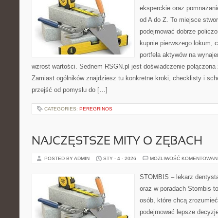
eksperckie oraz pomnażani
od A do Z. To miejsce stwo
podejmować dobrze policzon
kupnie pierwszego lokum, c
portfela aktywów na wynajem,
wzrost wartości. Sednem RSGN.pl jest doświadczenie połączona 
Zamiast ogólników znajdziesz tu konkretne kroki, checklisty i sc
przejść od pomysłu do […]
CATEGORIES:
PEREGRINOS
NAJCZĘSTSZE MITY O ZĘBACH
POSTED BY ADMIN
STY - 4 - 2026
MOŻLIWOŚĆ KOMENTOWAN
STOMBIS – lekarz dentysta
oraz w poradach Stombis to
osób, które chcą zrozumieć
podejmować lepsze decyzje