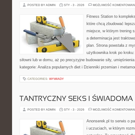
POSTED BY ADMIN
STY - 3 - 2026
MOŻLIWOŚĆ KOMENTOWAN
Fitness Station to komplek
które chcą zbudować lepszą
miejsce, w którym trening s
a determinacja jest trakto
plan. Strona powstała z my
użytkownika krok po kroku:
siłowni lub w domu, aż po precyzyjne budowanie siły, umięśnienia
kategorie: Analiza popularnych diet i Dzienniki przemian i metamo
CATEGORIES:
WYWIADY
TANTRYCZNY SEKS I ŚWIADOMA
POSTED BY ADMIN
STY - 3 - 2026
MOŻLIWOŚĆ KOMENTOWAN
Anonserek.pl to serwis o p
i uczuciach, w którym rozm