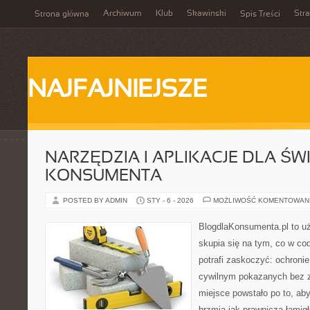
Archiwum
Klub
Skawinski
Str
Strona główna
Spis Treści
NAJFAJNIEJSZE
NARZĘDZIA I APLIKACJE DLA Ś
KONSUMENTA
POSTED BY ADMIN
STY - 6 - 2026
MOŻLIWOŚĆ KOMENTOWAN
BlogdlaKonsumenta.pl to uż
skupia się na tym, co w co
potrafi zaskoczyć: ochroni
cywilnym pokazanych bez z
miejsce powstało po to, aby
brzmią jak prawnicza łamig