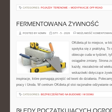
CATEGORIES:
POJAZDY TERENOWE – MODYFIKACJE OFF-ROAD
FERMENTOWANA ŻYWNOŚĆ
POSTED BY ADMIN
STY - 5 - 2026
MOŻLIWOŚĆ KOMENTOWAN
OKdieta.pl to miejsce, w 
spotyka się z praktyką. To n
obiecuje cuda w tydzień, ty
osiągalne zmiany. Strona z
każdy, niezależnie od wiek
wskazówki dotyczące żywien
inspiracje, które pomagają przejść od teorii do działania. Polecam
pracy i Uroda. W centrum OKdieta.pl stoi racjonalne odżywianie o
CATEGORIES:
BEZPIECZEŃSTWO NA BUDOWIE I W DOMU
BŁĘDY POCZĄTKUJĄCYCH OGR