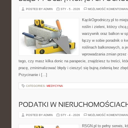
POSTED BY ADMIN
STY - 5 - 2026
MOŻLIWOŚĆ KOMENTOWAN
KącikOgrodniczy.pl to miej
roślin i zieleni, którzy chc
warzywnik oraz balkon w sp
łączy w sobie poradnik o k
roślinach balkonowych, a je
wprowadzania zmian przez c
tego, czy masz kilka donic na parapecie, znajdziesz tu treści, k
pracę, zminimalizować błędy i cieszyć się bujną zielenią bez zb
Przycinanie i […]
CATEGORIES:
MEDYCYNA
PODATKI W NIERUCHOMOŚCIAC
POSTED BY ADMIN
STY - 4 - 2026
MOŻLIWOŚĆ KOMENTOWAN
RSGN.pl to pełny serwis, k