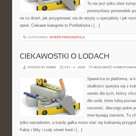
To nie jest tylko zbiór luź
przemyślany przewodnik po
na co dzień, jak przygotować się do wizyty u specjalisty i jak ro
opinii. Ciekawe kategorie to Profilaktyka i […]
CATEGORIES:
WYBÓR PRZEDSZKOLA
CIEKAWOSTKI O LODACH
POSTED BY ADMIN
STY - 4 - 2026
MOŻLIWOŚĆ KOMENTOWAN
Speed-Ice to platforma, w k
słodkości spotyka się z kul
serwis dla tych, którzy chc
dla osób, które lubią pozna
rozumieć, dlaczego jedne p
inne bywają ziarniste. Tu c
tylko narzędziem, a każdy gałka może stać się kulinarnią przygod
Fakty i Mity i Lody street food i […]