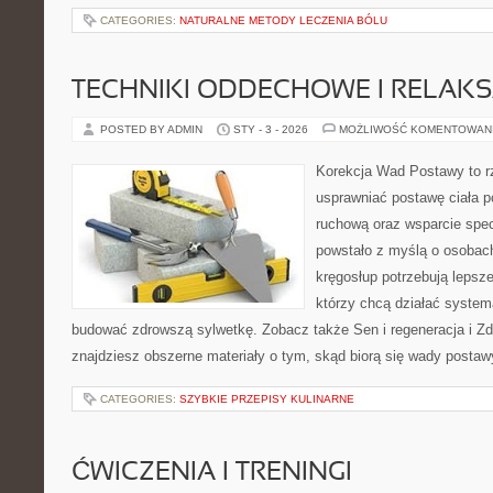
CATEGORIES:
NATURALNE METODY LECZENIA BÓLU
TECHNIKI ODDECHOWE I RELAK
POSTED BY ADMIN
STY - 3 - 2026
MOŻLIWOŚĆ KOMENTOWAN
Korekcja Wad Postawy to rze
usprawniać postawę ciała p
ruchową oraz wsparcie spec
powstało z myślą o osobach,
kręgosłup potrzebują lepszej
którzy chcą działać system
budować zdrowszą sylwetkę. Zobacz także Sen i regeneracja i Zd
znajdziesz obszerne materiały o tym, skąd biorą się wady postaw
CATEGORIES:
SZYBKIE PRZEPISY KULINARNE
ĆWICZENIA I TRENINGI