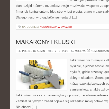
plan, dzięki któremu rozumiesz swoje możliwości w sporze ze s
firmą lub kontrahentem. Idea strony jest prosta: prawo ma porząd
Dlatego treści w BlogdlaKonsumenta.pl […]
CATEGORIES:
KOMUNIKACJA W ZWIĄZKU
MAKARONY I KLUSKI
POSTED BY ADMIN
STY - 5 - 2026
MOŻLIWOŚĆ KOMENTOWAN
Lekkowkuchni to miejsce dl
pysznie, a jednocześnie lek
stylu fit, gdzie przepisy ł
dobrym składem. Strona pow
którzy szukają lżejszych po
zamienników, a także zdro
Lekkowkuchni są codzienne wybory i pomysł, że zdrowe jedzenie
Zamiast sztywnych zasad pojawia się rozsądek: mniej gotowców, w
Nie chodzi […]