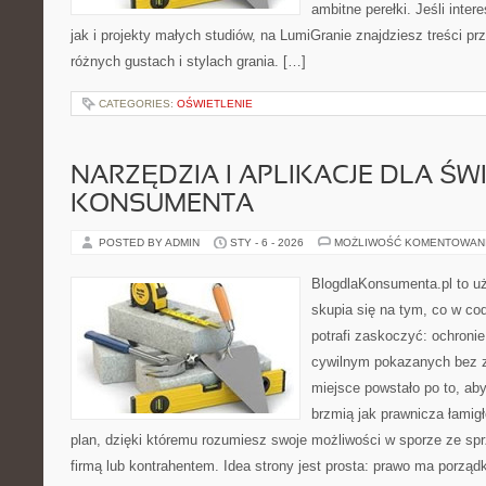
ambitne perełki. Jeśli inte
jak i projekty małych studiów, na LumiGranie znajdziesz treści p
różnych gustach i stylach grania. […]
CATEGORIES:
OŚWIETLENIE
NARZĘDZIA I APLIKACJE DLA Ś
KONSUMENTA
POSTED BY ADMIN
STY - 6 - 2026
MOŻLIWOŚĆ KOMENTOWAN
BlogdlaKonsumenta.pl to uż
skupia się na tym, co w co
potrafi zaskoczyć: ochroni
cywilnym pokazanych bez z
miejsce powstało po to, aby
brzmią jak prawnicza łamig
plan, dzięki któremu rozumiesz swoje możliwości w sporze ze s
firmą lub kontrahentem. Idea strony jest prosta: prawo ma porząd