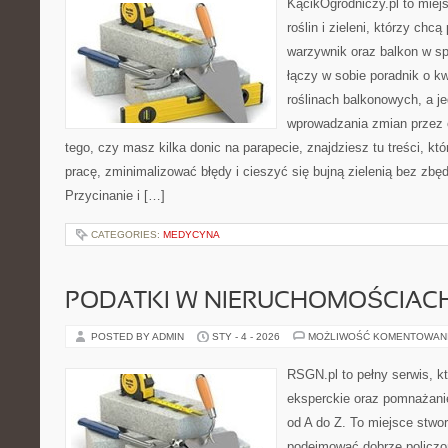
KącikOgrodniczy.pl to miej
roślin i zieleni, którzy chc
warzywnik oraz balkon w sp
łączy w sobie poradnik o k
roślinach balkonowych, a je
wprowadzania zmian przez c
tego, czy masz kilka donic na parapecie, znajdziesz tu treści, k
pracę, zminimalizować błędy i cieszyć się bujną zielenią bez zb
Przycinanie i […]
CATEGORIES:
MEDYCYNA
PODATKI W NIERUCHOMOŚCIAC
POSTED BY ADMIN
STY - 4 - 2026
MOŻLIWOŚĆ KOMENTOWAN
RSGN.pl to pełny serwis, k
eksperckie oraz pomnażani
od A do Z. To miejsce stwo
podejmować dobrze policzon