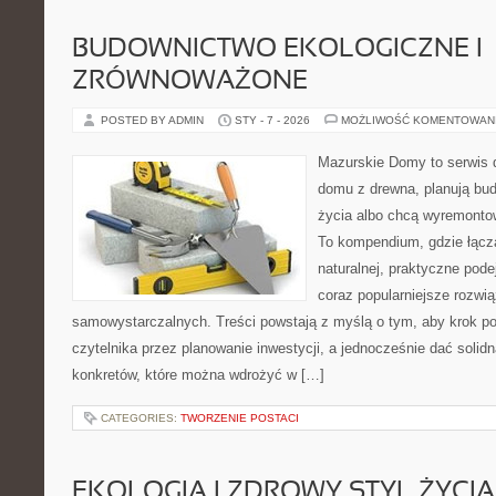
BUDOWNICTWO EKOLOGICZNE I
ZRÓWNOWAŻONE
POSTED BY ADMIN
STY - 7 - 2026
MOŻLIWOŚĆ KOMENTOWAN
Mazurskie Domy to serwis d
domu z drewna, planują bu
życia albo chcą wyremontow
To kompendium, gdzie łączą
naturalnej, praktyczne pod
coraz popularniejsze rozwi
samowystarczalnych. Treści powstają z myślą o tym, aby krok p
czytelnika przez planowanie inwestycji, a jednocześnie dać solidn
konkretów, które można wdrożyć w […]
CATEGORIES:
TWORZENIE POSTACI
EKOLOGIA I ZDROWY STYL ŻYCIA