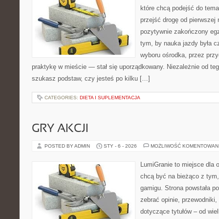
które chcą podejść do tema
przejść drogę od pierwszej 
pozytywnie zakończony egz
tym, by nauka jazdy była c
wyboru ośrodka, przez przyg
praktykę w mieście — stał się uporządkowany. Niezależnie od teg
szukasz podstaw, czy jesteś po kilku […]
CATEGORIES:
DIETA I SUPLEMENTACJA
GRY AKCJI
POSTED BY ADMIN
STY - 6 - 2026
MOŻLIWOŚĆ KOMENTOWAN
LumiGranie to miejsce dla o
chcą być na bieżąco z tym, 
gamigu. Strona powstała po
zebrać opinie, przewodniki,
dotyczące tytułów – od wiel