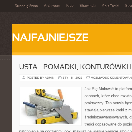
Archiwum
Klub
Skawinski
Str
Strona główna
Spis Treści
NAJFAJNIEJSZE
USTA – POMADKI, KONTURÓWKI I
POSTED BY ADMIN
STY - 8 - 2026
MOŻLIWOŚĆ KOMENTOWAN
Jak Się Malować to platfor
osobach, które chcą rozwi
praktyczny. Ten serwis łącz
stawiają pierwsze kroki z m
średniozaawansowanych, dz
treści dopasowane do pozi
natchnienia na codzienny look, makijaż na wielkie wyjście albo ch