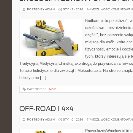
POSTED BY ADMIN
STY - 7 - 2026
MOŻLIWOŚĆ KOMENTOWAN
Bodbam.pl to przestrzeń, w k
całościowo – bez dzielenia 
części”, bez patrzenia wyłą
miejsce dla osób, które chc
fizyczność, emocje i codzi
tych, którzy interesują się 
Tradycyjną Medycyną Chińską jako drogą do przywracania równowa
Terapie holistyczne dla zwierząt i Moksoterapia. Na stronie znajdz
holistyczne […]
CATEGORIES:
INDIE
OFF-ROAD I 4×4
POSTED BY ADMIN
STY - 6 - 2026
MOŻLIWOŚĆ KOMENTOWAN
PrawoJazdyWroclaw.pl to m