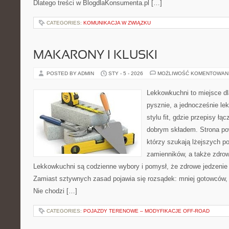
Dlatego treści w BlogdlaKonsumenta.pl […]
CATEGORIES:
KOMUNIKACJA W ZWIĄZKU
MAKARONY I KLUSKI
POSTED BY ADMIN
STY - 5 - 2026
MOŻLIWOŚĆ KOMENTOWAN
Lekkowkuchni to miejsce dl
pysznie, a jednocześnie lek
stylu fit, gdzie przepisy ł
dobrym składem. Strona pow
którzy szukają lżejszych po
zamienników, a także zdro
Lekkowkuchni są codzienne wybory i pomysł, że zdrowe jedzenie
Zamiast sztywnych zasad pojawia się rozsądek: mniej gotowców, w
Nie chodzi […]
CATEGORIES:
POJAZDY TERENOWE – MODYFIKACJE OFF-ROAD