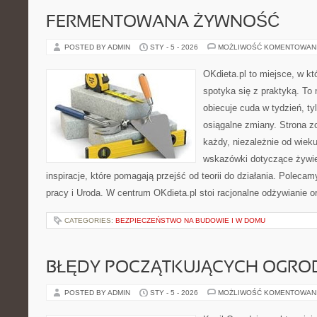
FERMENTOWANA ŻYWNOŚĆ
POSTED BY ADMIN
STY - 5 - 2026
MOŻLIWOŚĆ KOMENTOWAN
OKdieta.pl to miejsce, w 
spotyka się z praktyką. To n
obiecuje cuda w tydzień, ty
osiągalne zmiany. Strona z
każdy, niezależnie od wiek
wskazówki dotyczące żywien
inspiracje, które pomagają przejść od teorii do działania. Polecam
pracy i Uroda. W centrum OKdieta.pl stoi racjonalne odżywianie o
CATEGORIES:
BEZPIECZEŃSTWO NA BUDOWIE I W DOMU
BŁĘDY POCZĄTKUJĄCYCH OGR
POSTED BY ADMIN
STY - 5 - 2026
MOŻLIWOŚĆ KOMENTOWAN