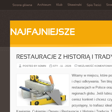
Archiwum
Klub
Skawinski
Str
Strona główna
Spis Treści
NAJFAJNIEJSZE
RESTAURACJE Z HISTORIĄ I TRAD
POSTED BY ADMIN
STY - 11 - 2026
MOŻLIWOŚĆ KOMENTOWA
Witamy w miejscu, które po
i chęci odkrywania. Ten blo
restauracjach w Polsce or
regionach globu. Jeśli lubi
cenisz konkret i chcesz cz
przystępny, to trafiasz idea
Kawiarnie, Cukiernie i Desery i Restauracje z Historią i Tradycją. T