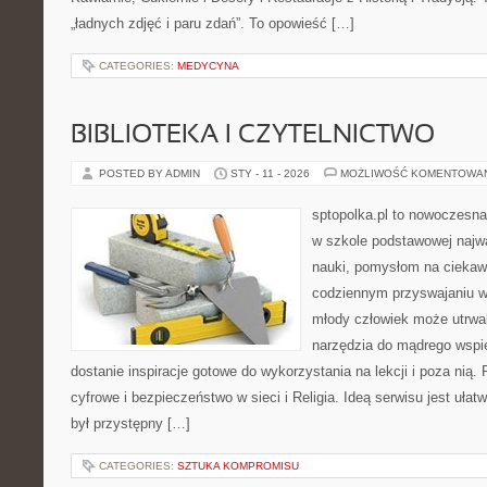
„ładnych zdjęć i paru zdań”. To opowieść […]
CATEGORIES:
MEDYCYNA
BIBLIOTEKA I CZYTELNICTWO
POSTED BY ADMIN
STY - 11 - 2026
MOŻLIWOŚĆ KOMENTOWA
sptopolka.pl to nowoczesna
w szkole podstawowej najw
nauki, pomysłom na ciekaw
codziennym przyswajaniu w
młody człowiek może utrwal
narzędzia do mądrego wspi
dostanie inspiracje gotowe do wykorzystania na lekcji i poza ni
cyfrowe i bezpieczeństwo w sieci i Religia. Ideą serwisu jest ułat
był przystępny […]
CATEGORIES:
SZTUKA KOMPROMISU