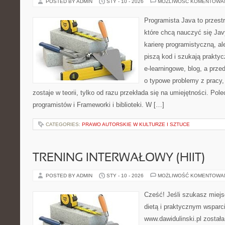
POSTED BY ADMIN
STY - 10 - 2026
MOŻLIWOŚĆ KOMENTOWA
Programista Java to przest
które chcą nauczyć się Jav
karierę programistyczną, ale
piszą kod i szukają praktyc
e-learningowe, blog, a prze
o typowe problemy z pracy,
zostaje w teorii, tylko od razu przekłada się na umiejętności. Po
programistów i Frameworki i biblioteki. W […]
CATEGORIES:
PRAWO AUTORSKIE W KULTURZE I SZTUCE
TRENING INTERWAŁOWY (HIIT)
POSTED BY ADMIN
STY - 10 - 2026
MOŻLIWOŚĆ KOMENTOWA
Cześć! Jeśli szukasz miejs
dietą i praktycznym wsparc
www.dawidulinski.pl został